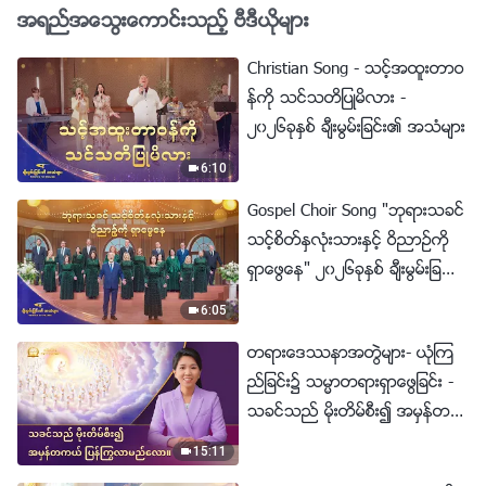
အရည္အေသြးေကာင္းသည့္ ဗီဒီယိုမ်ား
Christian Song - သင့္အထူးတာဝ
န္ကို သင္သတိျပဳမိလား -
၂၀၂၆ခုႏွစ္ ခ်ီးမြမ္းျခင္း၏ အသံမ်ား
6:10
Gospel Choir Song "ဘုရားသခင္
သင့္စိတ္ႏွလုံးသားႏွင့္ ဝိညာဥ္ကို
ရွာေဖြေန" ၂၀၂၆ခုႏွစ္ ခ်ီးမြမ္းျခ
င္း၏ အသံမ်ား
6:05
တရားေဒႆနာအတြဲမ်ား- ယုံၾက
ည္ျခင္း၌ သမၼာတရားရွာေဖြျခင္း -
သခင္သည္ မိုးတိမ္စီး၍ အမွန္တက
ယ္ ျပန္ႂကြလာမည္ေလာ။
15:11