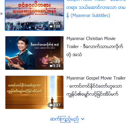
တရား သယ္ေဆာင္လာေသာ တမ
န္ (Myanmar Subtitles)
3:08
Myanmar Christian Movie
Trailer - ဒီေလာက္သာယာလိုက္
တဲ့ အသံ
3:24
Myanmar Gospel Movie Trailer
- ေကာင္းကင္ႏိုင္ငံေတာ္ဟူေသာ
ကြၽန္ုပ္၏ေမွ်ာ္လင့္ျခင္းအိပ္မက္
3:37
ဆက္ၾကည့္မည္