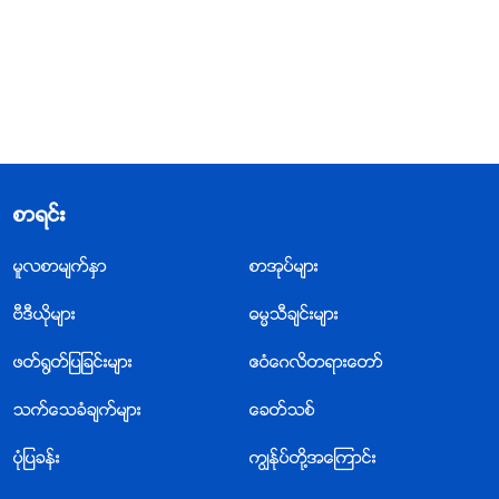
စာရင္း
မူလစာမ်က္ႏွာ
စာအုပ္မ်ား
ဗီဒီယိုမ်ား
ဓမၼသီခ်င္းမ်ား
ဖတ္႐ြတ္ျပျခင္းမ်ား
ဧဝံေဂလိတရားေတာ္
သက္ေသခံခ်က္မ်ား
ေခတ္သစ္
ပုံျပခန္း
ကြၽန္ုပ္တို႔အေၾကာင္း