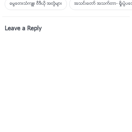
ဓမၼေတးသံက်ဴး ဗီဒီယို အတြဲမ်ား
အသင္းေတာ္ အသက္တာ- ရႈိးပြဲ
Leave a Reply