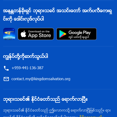
အနႏၲတန္ခိုးရွင္ ဘုရားသခင္ အသင္းေတာ္ အက္ပလီေကးရွ
င္းကို ေဒါင္းလုဒ္လုပ္ပါ
ကြၽန္ုပ္တို႔ကိုဆက္သြယ္ပါ
+959-441-136-387
contact.my@kingdomsalvation.org
ဘုရားသခင္၏ ႏိုင္ငံေတာ္သည္ ေရာက္လာၿပီ။
ဘုရားသခင္၏ ႏိုင္ငံေတာ္သည္ ဤေလာကသို႔ ေရာက္လာၿပီျဖစ္သည္။ ရား