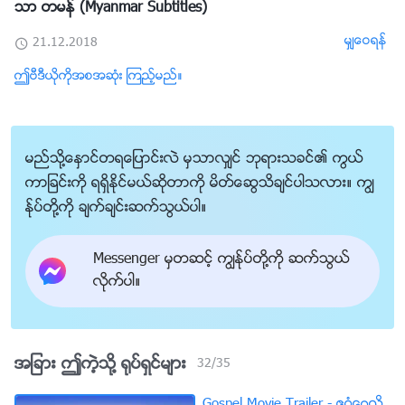
သာ တမန္ (Myanmar Subtitles)
မွ်ေဝရန္
21.12.2018
ဤဗီဒီယိုကိုအစအဆုံး ၾကည့္မည္။
မည္သို႔ေႏွာင္တရေျပာင္းလဲ မွသာလွ်င္ ဘုရားသခင္၏ ကြယ္
ကာျခင္းကို ရရွိႏိုင္မယ္ဆိုတာကို မိတ္ေဆြသိခ်င္ပါသလား။ ကြၽ
န္ုပ္တို႔ကို ခ်က္ခ်င္းဆက္သြယ္ပါ။
Messenger မွတဆင့္ ကြၽန္ုပ္တို႔ကို ဆက္သြယ္
လိုက္ပါ။
အျခား ဤကဲ့သို႔ ႐ုပ္ရွင္မ်ား
32
/
35
Gospel Movie Trailer - ဧဝံေဂလိ