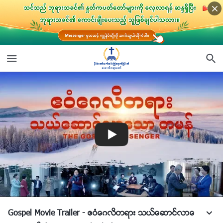
Gospel Movie Trailer - ဧဝံေဂလိတရား သယ္ေဆာင္လာေ