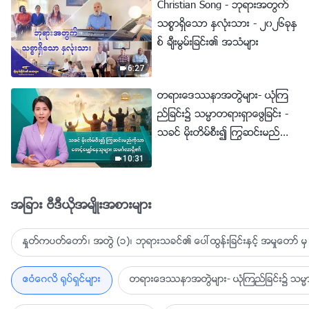
Christian Song - ဘုရားအတြက္
သစၥာရွိေသာ ႏွလုံးသား - ၂၀၂၆ခုႏွ
စ္ ခ်ီးမြမ္းျခင္း၏ အသံမ်ား
6:27
တရားေဒႆနာအတြဲမ်ား- ယုံၾက
ည္ျခင္း၌ သမၼာတရားရွာေဖြျခင္း -
သခင္ မိုးတိမ္စီး၍ ႂကြဆင္းမည္ကို
သာ ေစာင့္ေမွ်ာ္ေနသူမ်ား အမဂၤ
10:31
လာရွိ၏
အျခား ဗီဒီယိုအမ်ိဳးအစားမ်ား
ႏႈတ္ကပတ္ေတာ္၊ အတြဲ (၁)၊ ဘုရားသခင္၏ ေပၚထြန္းျခင္းႏွင့္ အမႈေတာ္ မွ 
ဧဝံေဂလိ ႐ုပ္ရွင္မ်ား
တရားေဒႆနာအတြဲမ်ား- ယုံၾကည္ျခင္း၌ သမၼာ