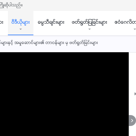
ႀကိဳဆိုပါသည္။
ား
ဗီဒီယိုမ်ား
ဓမၼသီခ်င္းမ်ား
ဖတ္႐ြတ္ျပျခင္းမ်ား
ဧဝံေဂလိတ
်ားႏွင့္ အမႈေဆာင္မ်ား၏ တာဝန္မ်ား မွ ဖတ္႐ြတ္ျခင္းမ်ား