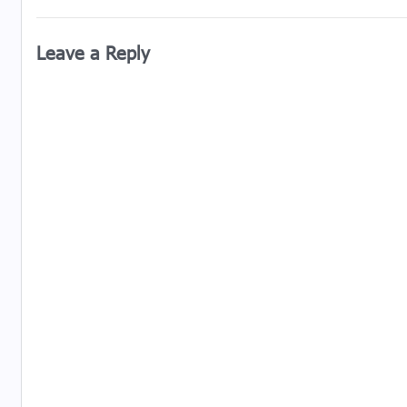
Leave a Reply