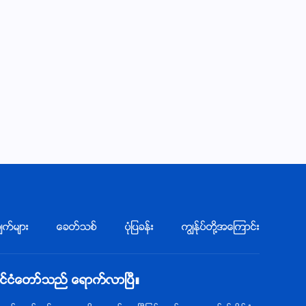
မ်ား၏ တာဝန္မ်ား (၁၂) အခန္း
1:20:12
ေလး
ဘုရားသခင္၏ ႏႈတ္ကပတ္ေတာ္ -
ေခါင္းေဆာင္မ်ားႏွင့္ အမႈေဆာင္
မ်ား၏ တာဝန္မ်ား (၁၃) အခန္း
1:22:35
တစ္
ဘုရားသခင္၏ ႏႈတ္ကပတ္ေတာ္ -
ေခါင္းေဆာင္မ်ားႏွင့္ အမႈေဆာင္
မ်ား၏ တာဝန္မ်ား (၁၃) အခန္း ႏွစ္
44:59
ဘုရားသခင္၏ ႏႈတ္ကပတ္ေတာ္ -
ေခါင္းေဆာင္မ်ားႏွင့္ အမႈေဆာင္
မ်ား၏ တာဝန္မ်ား (၁၃) အခန္း သုံး
55:56
က္မ်ား
ေခတ္သစ္
ပုံျပခန္း
ကြၽန္ုပ္တို႔အေၾကာင္း
ဘုရားသခင္၏ ႏႈတ္ကပတ္ေတာ္ -
ေခါင္းေဆာင္မ်ားႏွင့္ အမႈေဆာင္
ုင္ငံေတာ္သည္ ေရာက္လာၿပီ။
မ်ား၏ တာဝန္မ်ား (၁၃) အခန္း
41:48
ေလး