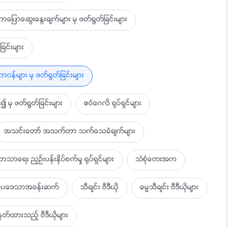
ာေဆြးေႏြးခ်က္မ်ား မွ ဖတ္႐ြတ္ျခင္းမ်ား
ခင္းမ်ား
ဝန္မ်ား မွ ဖတ္႐ြတ္ျခင္းမ်ား
၍ မွ ဖတ္႐ြတ္ျခင္းမ်ား
ဧဝံေဂလိ ႐ုပ္ရွင္မ်ား
အသင္းေတာ္ အသက္တာ သက္ေသခံခ်က္မ်ား
ာသာေရး ညႇဥ္းပန္းႏွိပ္စက္မႈ ႐ုပ္ရွင္မ်ား
သံစုံေတးအက
ပြဲပေဒသာအခန္းဆက္
သီခ်င္း ဗီဒီယို
ဓမၼသီခ်င္း ဗီဒီယိုမ်ား
ထားသည့္ ဗီဒီယိုမ်ား