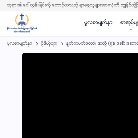
ဘုရား၏ ေပၚထြန္းျခင္းကို ေတာင့္တသည့္ ရွာေဖြသူမ်ားအားလုံးကို ကြၽန္ုပ္တို႔
မူလစာမ်က္ႏွာ
စာအုပ္မ်
မူလစာမ်က္ႏွာ
ဗြီဒီယိုမ်ား
ႏႈတ္ကပတ္ေတာ္၊ အတြဲ (၅)၊ ေခါင္းေဆာင္မ