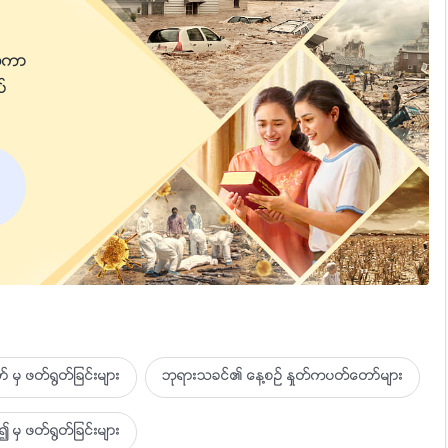
္ကာျ
ပ္
 မွ ဖတ္႐ြတ္ျခင္းမ်ား
ဘုရားသခင္၏ ေန႔စဥ္ ႏႈတ္ကပတ္ေတာ္မ်ား
 မွ ဖတ္႐ြတ္ျခင္းမ်ား