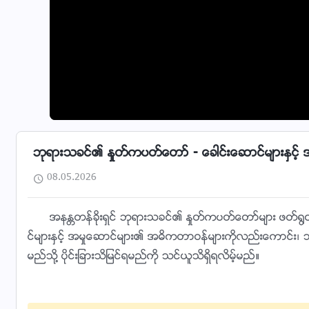
ဘုရားသခင္၏ ႏႈတ္ကပတ္ေတာ္ - ေခါင္းေဆာင္မ်ားႏွင့္ 
08.05.2026
အနႏၲတန္ခိုးရွင္ ဘုရားသခင္၏ ႏႈတ္ကပတ္ေတာ္မ်ား ဖတ္႐ြတ
င္မ်ားႏွင့္ အမႈေဆာင္မ်ား၏ အဓိကတာဝန္မ်ားကိုလည္းေကာင္း၊ 
မည္သို႔ ပိုင္းျခားသိျမင္ရမည္ကို သင္ယူသိရွိရလိမ့္မည္။