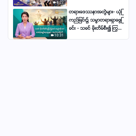
52:55
6:27
မ်ား
ေလး
တရားေဒႆနာအတြဲမ်ား- ယုံၾ
ဘုရားသခင္၏ ႏႈတ္ကပတ္ေတာ္ -
ကည္ျခင္း၌ သမၼာတရားရွာေဖြျ
ေခါင္းေဆာင္မ်ားႏွင့္ အမႈေဆာင္
ခင္း - သခင္ မိုးတိမ္စီး၍ ႂကြဆ
မ်ား၏ တာဝန္မ်ား (၁၀) အခန္း ငါး
40:38
10:31
င္းမည္ကိုသာ ေစာင့္ေမွ်ာ္ေနသူ
မ်ား အမဂၤလာရွိ၏
ဘုရားသခင္၏ ႏႈတ္ကပတ္ေတာ္ -
ေခါင္းေဆာင္မ်ားႏွင့္ အမႈေဆာင္
မ်ား၏ တာဝန္မ်ား (၁၁) အခန္း
51:55
တစ္
ဘုရားသခင္၏ ႏႈတ္ကပတ္ေတာ္ -
ေခါင္းေဆာင္မ်ားႏွင့္ အမႈေဆာင္
မ်ား၏ တာဝန္မ်ား (၁၁) အခန္း ႏွစ္
1:16:58
ဘုရားသခင္၏ ႏႈတ္ကပတ္ေတာ္ -
ေခါင္းေဆာင္မ်ားႏွင့္ အမႈေဆာင္
မ်ား၏ တာဝန္မ်ား (၁၁) အခန္း သုံး
1:04:54