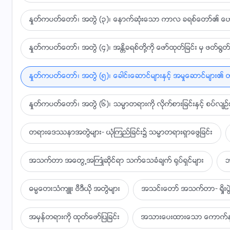
ႏႈတ္ကပတ္ေတာ္၊ အတြဲ (၃)၊ ေနာက္ဆုံးေသာ ကာလ ခရစ္ေတာ္၏ ေဟာေျပ
ႏႈတ္ကပတ္ေတာ္၊ အတြဲ (၄)၊ အႏၲိခရစ္တို႔ကို ေဖာ္ထုတ္ျခင္း မွ ဖတ္႐ြတ္ျ
ႏႈတ္ကပတ္ေတာ္၊ အတြဲ (၅)၊ ေခါင္းေဆာင္မ်ားႏွင့္ အမႈေဆာင္မ်ား၏ တာ
ႏႈတ္ကပတ္ေတာ္၊ အတြဲ (၆)၊ သမၼာတရားကို လိုက္စားျခင္းႏွင့္ စပ္လ်ဥ္း
တရားေဒႆနာအတြဲမ်ား- ယုံၾကည္ျခင္း၌ သမၼာတရားရွာေဖြျခင္း
အသက္တာ အေတြ႕အႀကဳံဆိုင္ရာ သက္ေသခံခ်က္ ႐ုပ္ရွင္မ်ား
ဘ
ဓမၼေတးသံက်ဴး ဗီဒီယို အတြဲမ်ား
အသင္းေတာ္ အသက္တာ- ရႈိး
အမွန္တရားကို ထုတ္ေဖာ္ျပျခင္း
အသားေပးထားေသာ ေကာက္ႏုတ္