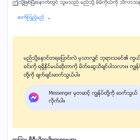
ဤသို႔ျဖစ္ၿပီးေနာက္တြင္ သူမသည္ မည္သို႔ မိမိကိုယ္ကို သိလာသနည
က်ိဳးဆက္မ်ားမွ မည္သည့္နားလည္မႈကို သူမ ရရွိသနည္း။ မည္သည့္
ဆက္ၾကည့္မည္
ကို ၾကည့္ရႈပါ။
မည္သို႔ေႏွာင္တရေျပာင္းလဲ မွသာလွ်င္ ဘုရားသခင္၏ ကြယ
ခင္းကို ရရွိႏိုင္မယ္ဆိုတာကို မိတ္ေဆြသိခ်င္ပါသလား။ ကြၽန္ု
တို႔ကို ခ်က္ခ်င္းဆက္သြယ္ပါ။
Messenger မွတဆင့္ ကြၽန္ုပ္တို႔ကို ဆက္သြယ္
လိုက္ပါ။