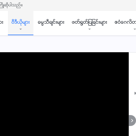
ႀကိဳဆိုပါသည္။
ား
ဗီဒီယိုမ်ား
ဓမၼသီခ်င္းမ်ား
ဖတ္႐ြတ္ျပျခင္းမ်ား
ဧဝံေဂလိတ