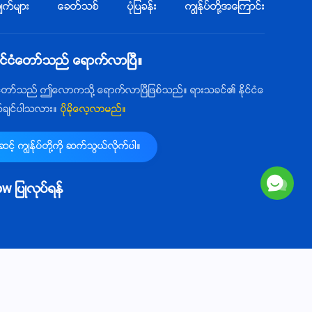
Myanmar Testimony Video - ႐ိုး
က္မ်ား
ေခတ္သစ္
ပုံျပခန္း
ကြၽန္ုပ္တို႔အေၾကာင္း
သားေသာ အျပင္ပန္းသဏၭာန္ဆီသို႔
လမ္းေၾကာင္း
34:35
ုင္ငံေတာ္သည္ ေရာက္လာၿပီ။
Myanmar Testimony Video - ယုံၾ
ံေတာ္သည္ ဤေလာကသို႔ ေရာက္လာၿပီျဖစ္သည္။ ရားသခင္၏ ႏိုင္ငံေ
ကည္ျခင္း ျဖစ္လာပုံ
က္ခ်င္ပါသလား။
ပိုမိုေလ့လာမည္။
37:30
Testimony Video - ခက္ခဲေသာအ
့္ ကြၽန္ုပ္တို႔ကို ဆက္သြယ္လိုက္ပါ။
ခ်ိန္မ်ားတြင္ ဘုရားႏႈတ္ကပတ္ေတာ္
က ကြၽန္မကို ယုံၾကည္ျခင္းေပးခဲ့သ
40:29
llow ျပဳလုပ္ရန္
ည္
Myanmar Testimony Video - အ
သင္းေတာ္ေခါင္းေဆာင္သည္ အရာ
ရွိမဟုတ္ပါ
37:35
ူဝါဒ
Myanmar Testimony Video - ကြၽ
န္မသား၏ ကြၽမ္းေနေသာေရာဂါကို