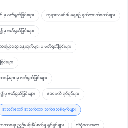
 မွ ဖတ္႐ြတ္ျခင္းမ်ား
ဘုရားသခင္၏ ေန႔စဥ္ ႏႈတ္ကပတ္ေတာ္မ်ား
 မွ ဖတ္႐ြတ္ျခင္းမ်ား
ာေဆြးေႏြးခ်က္မ်ား မွ ဖတ္႐ြတ္ျခင္းမ်ား
ခင္းမ်ား
ဝန္မ်ား မွ ဖတ္႐ြတ္ျခင္းမ်ား
၍ မွ ဖတ္႐ြတ္ျခင္းမ်ား
ဧဝံေဂလိ ႐ုပ္ရွင္မ်ား
အသင္းေတာ္ အသက္တာ သက္ေသခံခ်က္မ်ား
ာသာေရး ညႇဥ္းပန္းႏွိပ္စက္မႈ ႐ုပ္ရွင္မ်ား
သံစုံေတးအက