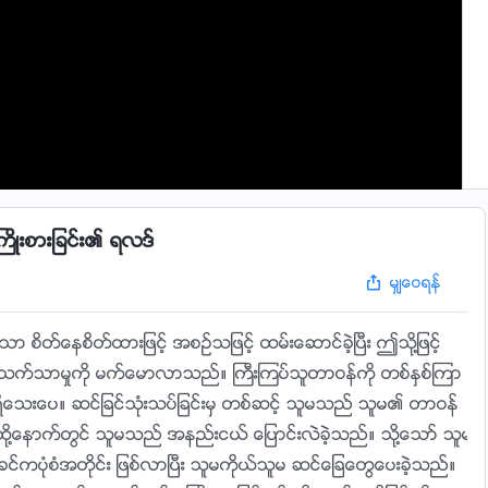
ကိဳးစားျခင္း၏ ရလဒ္
မွ်ေဝရန္
စိတ္ေနစိတ္ထားျဖင့္ အစဥ္သျဖင့္ ထမ္းေဆာင္ခဲ့ၿပီး ဤသို႔ျဖင့္
ုင္ရာသက္သာမႈကို မက္ေမာလာသည္။ ႀကီးၾကပ္သူတာဝန္ကို တစ္ႏွစ္ၾကာ
ရွိေသးေပ။ ဆင္ျခင္သုံးသပ္ျခင္းမွ တစ္ဆင့္ သူမသည္ သူမ၏ တာဝန္
ု႔ေနာက္တြင္ သူမသည္ အနည္းငယ္ ေျပာင္းလဲခဲ့သည္။ သို႔ေသာ္ သူမ
ကပုံစံအတိုင္း ျဖစ္လာၿပီး သူမကိုယ္သူမ ဆင္ေျခေတြေပးခဲ့သည္။