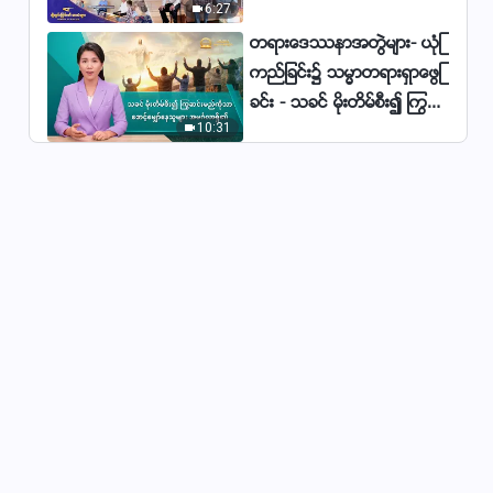
6:27
မ်ား
တရားေဒႆနာအတြဲမ်ား- ယုံၾ
Myanmar Testimony Video - ယုံၾ
ကည္ျခင္း၌ သမၼာတရားရွာေဖြျ
ကည္ျခင္း- ခြန္အား၏ အရင္းအျမစ္
ခင္း - သခင္ မိုးတိမ္စီး၍ ႂကြဆ
40:49
10:31
င္းမည္ကိုသာ ေစာင့္ေမွ်ာ္ေနသူ
Myanmar Testimony Video - တာ
မ်ား အမဂၤလာရွိ၏
ဝန္ကို ေရွာင္ဖယ္ျခင္း၏ အက်ိဳးဆ
က္မ်ား
31:30
Myanmar Testimony Video - နာ
မက်န္းျဖစ္ျခင္းမွတစ္ဆင့္ ရိတ္သိမ္း
ရရွိခဲ့ေသာ အသီးအပြင့္
44:00
Myanmar Testimony Video - ကိုင္
တြယ္ေျဖရွင္းခံရၿပီးေနာက္ ဆင္ျခင္
သုံးသပ္ျခင္း
36:04
Myanmar Testimony Video - သ