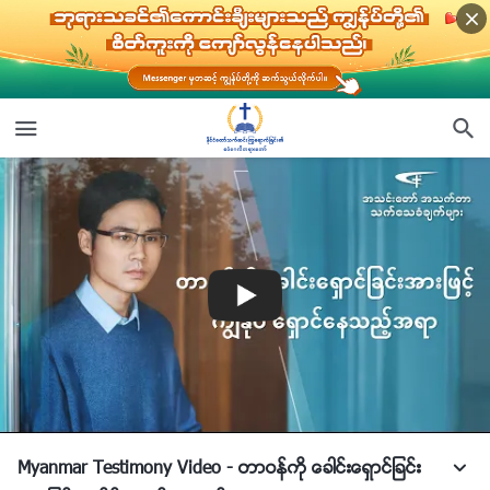
Myanmar Testimony Video - တာဝန္ကို ေခါင္းေရွာင္ျခင္း