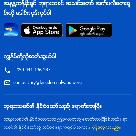
အနႏၲတန္ခိုးရွင္ ဘုရားသခင္ အသင္းေတာ္ အက္ပလီေကးရွ
င္းကို ေဒါင္းလုဒ္လုပ္ပါ
ကြၽန္ုပ္တို႔ကိုဆက္သြယ္ပါ
+959-441-136-387
contact.my@kingdomsalvation.org
ဘုရားသခင္၏ ႏိုင္ငံေတာ္သည္ ေရာက္လာၿပီ။
ဘုရားသခင္၏ ႏိုင္ငံေတာ္သည္ ဤေလာကသို႔ ေရာက္လာၿပီျဖစ္သည္။ ရား
သခင္၏ ႏိုင္ငံေတာ္သို႔ သင္ဝင္ေရာက္ခ်င္ပါသလား။
ပိုမိုေလ့လာမည္။