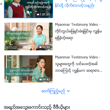
န္ုပ္တို႔ လိုက္စားသင့္သနည္း
1:01:05
Myanmar Testimony Video -
ကိုင္တြယ္ေျဖရွင္းခံရျခင္းမွ ကြၽန္မ
ရရွိခဲ့တဲ့အရာ
51:32
Myanmar Testimony Video -
သူမ်ားေတြကို သင္ေပးတဲ့အခါ
ဘာေၾကာင့္ ကြၽန္မက ဆရာစားခ်န္
တာလဲ
38:47
ဆက္ၾကည့္မည္
အရည္အေသြးေကာင္းသည့္ ဗီဒီယိုမ်ား