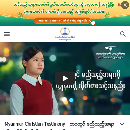
Myanmar Christian Testimony - ဘဝတြင္ မည္သည့္အရာ