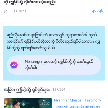
ကို ကြၽန္ုပ္တို႔ လိုက္စားသင့္သနည္း
မွ်ေဝရန္
08.11.2023
မည္သို႔ေႏွာင္တရေျပာင္းလဲ မွသာလွ်င္ ဘုရားသခင္၏ ကြယ္
ကာျခင္းကို ရရွိႏိုင္မယ္ဆိုတာကို မိတ္ေဆြသိခ်င္ပါသလား။ ကြၽ
န္ုပ္တို႔ကို ခ်က္ခ်င္းဆက္သြယ္ပါ။
Messenger မွတဆင့္ ကြၽန္ုပ္တို႔ကို ဆက္သြယ္
လိုက္ပါ။
အျခား ဤကဲ့သို႔ ႐ုပ္ရွင္မ်ား
197
/
564
Myanmar Christian Testimony
- ဘဝတြင္ မည္သည့္အရာကို ကြၽ