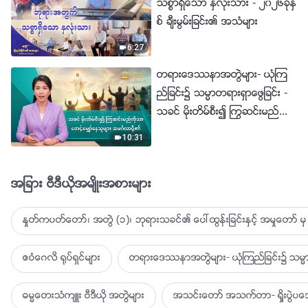
သစၥာရွိေသာ ႏွလုံးသား - ၂၀၂၆ခုႏွ
စ္ ခ်ီးမြမ္းျခင္း၏ အသံမ်ား
6:27
တရားေဒႆနာအတြဲမ်ား- ယုံၾက
ည္ျခင္း၌ သမၼာတရားရွာေဖြျခင္း -
သခင္ မိုးတိမ္စီး၍ ႂကြဆင္းမည္ကို
သာ ေစာင့္ေမွ်ာ္ေနသူမ်ား အမဂၤ
10:31
လာရွိ၏
အျခား ဗီဒီယိုအမ်ိဳးအစားမ်ား
ႏႈတ္ကပတ္ေတာ္၊ အတြဲ (၁)၊ ဘုရားသခင္၏ ေပၚထြန္းျခင္းႏွင့္ အမႈေတာ္ မွ 
ဧဝံေဂလိ ႐ုပ္ရွင္မ်ား
တရားေဒႆနာအတြဲမ်ား- ယုံၾကည္ျခင္း၌ သမၼာ
ဓမၼေတးသံက်ဴး ဗီဒီယို အတြဲမ်ား
အသင္းေတာ္ အသက္တာ- ရႈိးပြဲ