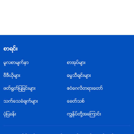
စာရင္း
မူလစာမ်က္ႏွာ
စာအုပ္မ်ား
ဗီဒီယိုမ်ား
ဓမၼသီခ်င္းမ်ား
ဖတ္႐ြတ္ျပျခင္းမ်ား
ဧဝံေဂလိတရားေတာ္
သက္ေသခံခ်က္မ်ား
ေခတ္သစ္
ပုံျပခန္း
ကြၽန္ုပ္တို႔အေၾကာင္း