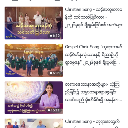
Christian Song - သင့္အထူးတာဝ
န္ကို သင္သတိျပဳမိလား -
၂၀၂၆ခုႏွစ္ ခ်ီးမြမ္းျခင္း၏ အသံမ်ား
6:10
Gospel Choir Song "ဘုရားသခင္
သင့္စိတ္ႏွလုံးသားႏွင့္ ဝိညာဥ္ကို
ရွာေဖြေန" ၂၀၂၆ခုႏွစ္ ခ်ီးမြမ္းျခ
င္း၏ အသံမ်ား
6:05
တရားေဒႆနာအတြဲမ်ား- ယုံၾက
ည္ျခင္း၌ သမၼာတရားရွာေဖြျခင္း -
သခင္သည္ မိုးတိမ္စီး၍ အမွန္တက
ယ္ ျပန္ႂကြလာမည္ေလာ။
15:11
Christian Song - ဘုရားအတြက္