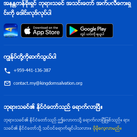
အနႏၲတန္ခိုးရွင္ ဘုရားသခင္ အသင္းေတာ္ အက္ပလီေကးရွ
င္းကို ေဒါင္းလုဒ္လုပ္ပါ
ကြၽန္ုပ္တို႔ကိုဆက္သြယ္ပါ
+959-441-136-387
contact.my@kingdomsalvation.org
ဘုရားသခင္၏ ႏိုင္ငံေတာ္သည္ ေရာက္လာၿပီ။
ဘုရားသခင္၏ ႏိုင္ငံေတာ္သည္ ဤေလာကသို႔ ေရာက္လာၿပီျဖစ္သည္။ ရား
သခင္၏ ႏိုင္ငံေတာ္သို႔ သင္ဝင္ေရာက္ခ်င္ပါသလား။
ပိုမိုေလ့လာမည္။