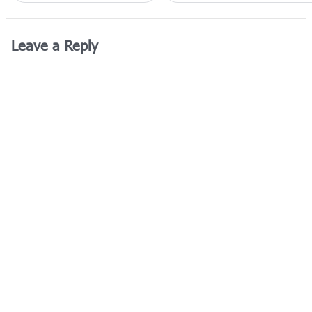
Leave a Reply