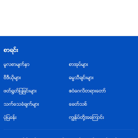
စာရင္း
မူလစာမ်က္ႏွာ
စာအုပ္မ်ား
ဗီဒီယိုမ်ား
ဓမၼသီခ်င္းမ်ား
ဖတ္႐ြတ္ျပျခင္းမ်ား
ဧဝံေဂလိတရားေတာ္
သက္ေသခံခ်က္မ်ား
ေခတ္သစ္
ပုံျပခန္း
ကြၽန္ုပ္တို႔အေၾကာင္း