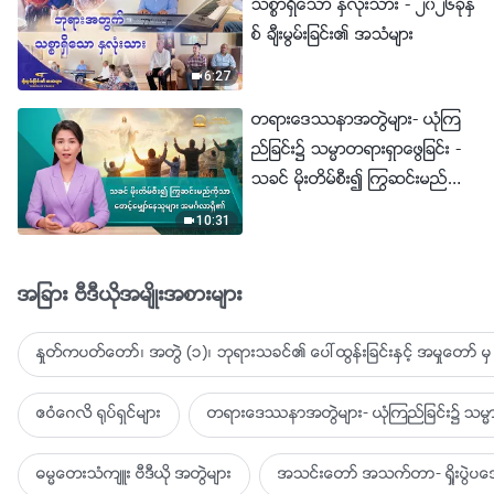
သစၥာရွိေသာ ႏွလုံးသား - ၂၀၂၆ခုႏွ
စ္ ခ်ီးမြမ္းျခင္း၏ အသံမ်ား
6:27
တရားေဒႆနာအတြဲမ်ား- ယုံၾက
ည္ျခင္း၌ သမၼာတရားရွာေဖြျခင္း -
သခင္ မိုးတိမ္စီး၍ ႂကြဆင္းမည္ကို
သာ ေစာင့္ေမွ်ာ္ေနသူမ်ား အမဂၤ
10:31
လာရွိ၏
အျခား ဗီဒီယိုအမ်ိဳးအစားမ်ား
ႏႈတ္ကပတ္ေတာ္၊ အတြဲ (၁)၊ ဘုရားသခင္၏ ေပၚထြန္းျခင္းႏွင့္ အမႈေတာ္ မွ 
ဧဝံေဂလိ ႐ုပ္ရွင္မ်ား
တရားေဒႆနာအတြဲမ်ား- ယုံၾကည္ျခင္း၌ သမၼာ
ဓမၼေတးသံက်ဴး ဗီဒီယို အတြဲမ်ား
အသင္းေတာ္ အသက္တာ- ရႈိးပြဲ