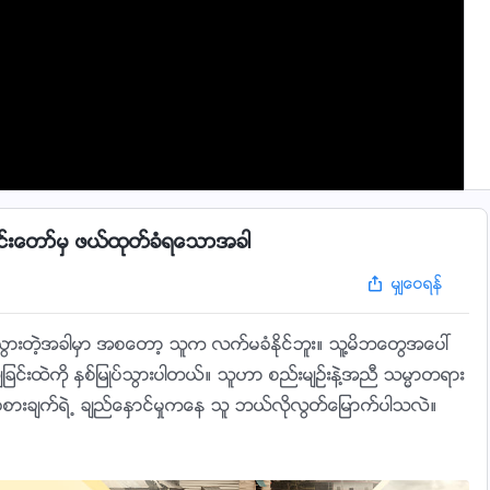
င္းေတာ္မွ ဖယ္ထုတ္ခံရေသာအခါ
မွ်ေဝရန္
းတဲ့အခါမွာ အစေတာ့ သူက လက္မခံႏိုင္ဘူး။ သူ႔မိဘေတြအေပၚ
္က်ျခင္းထဲကို ႏွစ္ျမဳပ္သြားပါတယ္။ သူဟာ စည္းမ်ဥ္းနဲ႔အညီ သမၼာတရား
တ္ခံစားခ်က္ရဲ႕ ခ်ည္ေႏွာင္မႈကေန သူ ဘယ္လိုလြတ္ေျမာက္ပါသလဲ။