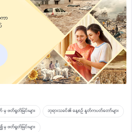
္ကာျ
ပ္
 မွ ဖတ္႐ြတ္ျခင္းမ်ား
ဘုရားသခင္၏ ေန႔စဥ္ ႏႈတ္ကပတ္ေတာ္မ်ား
 မွ ဖတ္႐ြတ္ျခင္းမ်ား