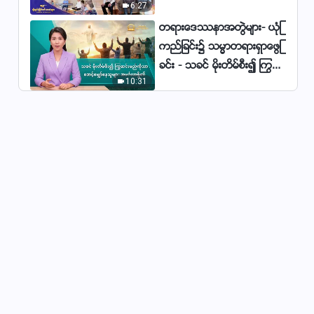
6:27
မ်ား
တရားေဒႆနာအတြဲမ်ား- ယုံၾ
Myanmar Testimony Video - အ
ကည္ျခင္း၌ သမၼာတရားရွာေဖြျ
မ်ားႏွင့္ လက္တြဲလုပ္ဖို႔ ျငင္းခဲ့ဖူးသ
ည့္ အေၾကာင္းရင္း
ခင္း - သခင္ မိုးတိမ္စီး၍ ႂကြဆ
25:52
10:31
င္းမည္ကိုသာ ေစာင့္ေမွ်ာ္ေနသူ
Myanmar Testimony Video - ဧ
မ်ား အမဂၤလာရွိ၏
ဝံေဂလိကို ေကာင္းစြာ ေဟာေျပာရာ
တြင္ တာဝန္ယူမႈသည္ အဓိကက်၏
24:21
Myanmar Testimony Video - သ
င့္ျမတ္ေသာ ပူးေပါင္းေဆာင္႐ြက္ျခ
င္းသို႔ ကြၽန္မ၏ ခက္ခဲသည့္ လမ္းေၾ
38:35
ကာင္း
Myanmar Testimony Video - မာ
နေထာင္လႊားေသာ စိတ္သေဘာ
ထား၏ အက်ိဳးဆက္မ်ား
29:04
ဘုရားသခင္ကို ယုံၾကည္စဥ္တြင္ လူ