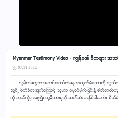
Myanmar Testimony Video - ကြၽန္မ၏ မိဘမ်ား အသ
07.11.2022
သူ႔မိဘေတြက အသင္းေတာ္ကေန အထုတ္ခံရတာကို သူသိသြာ
သူ႔ရဲ႕ စိတ္ခံစားခ်က္ေၾကာင့္ သူဟာ ေမွာင္မိုက္ျခင္းနဲ႔ စိတ္ဓာတ
ကို ဘယ္လိုရွာေဖြၿပီး သူ႔မိသားစုကို ဆက္ဆံလာႏိုင္ပါသလဲ။ စိ