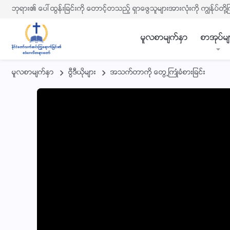
ဘုရား၏ ေပၚထြန္းျခင္းကို ေတာင့္တသည့္ ရွာေဖြသူမ်ားအားလုံးကို ကြၽန္ုပ္တို႔
မူလစာမ်က္ႏွာ
စာအုပ္မ်
မူလစာမ်က္ႏွာ
ဗြီဒီယိုမ်ား
အသက္တာကို ေတြ႕ႀကဳံခံစားျခင္း