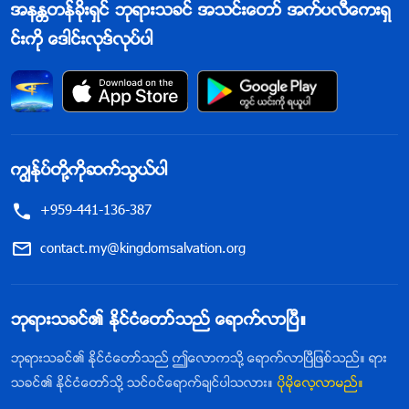
အနႏၲတန္ခိုးရွင္ ဘုရားသခင္ အသင္းေတာ္ အက္ပလီေကးရွ
င္းကို ေဒါင္းလုဒ္လုပ္ပါ
ကြၽန္ုပ္တို႔ကိုဆက္သြယ္ပါ
+959-441-136-387
contact.my@kingdomsalvation.org
ဘုရားသခင္၏ ႏိုင္ငံေတာ္သည္ ေရာက္လာၿပီ။
ဘုရားသခင္၏ ႏိုင္ငံေတာ္သည္ ဤေလာကသို႔ ေရာက္လာၿပီျဖစ္သည္။ ရား
သခင္၏ ႏိုင္ငံေတာ္သို႔ သင္ဝင္ေရာက္ခ်င္ပါသလား။
ပိုမိုေလ့လာမည္။