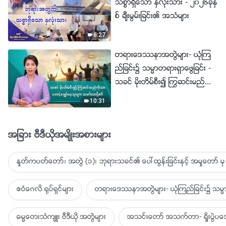
သစၥာရွိေသာ ႏွလုံးသား - ၂၀၂၆ခုႏွ
စ္ ခ်ီးမြမ္းျခင္း၏ အသံမ်ား
6:27
တရားေဒႆနာအတြဲမ်ား- ယုံၾက
ည္ျခင္း၌ သမၼာတရားရွာေဖြျခင္း -
သခင္ မိုးတိမ္စီး၍ ႂကြဆင္းမည္ကို
သာ ေစာင့္ေမွ်ာ္ေနသူမ်ား အမဂၤ
10:31
လာရွိ၏
အျခား ဗီဒီယိုအမ်ိဳးအစားမ်ား
ႏႈတ္ကပတ္ေတာ္၊ အတြဲ (၁)၊ ဘုရားသခင္၏ ေပၚထြန္းျခင္းႏွင့္ အမႈေတာ္ မွ 
ဧဝံေဂလိ ႐ုပ္ရွင္မ်ား
တရားေဒႆနာအတြဲမ်ား- ယုံၾကည္ျခင္း၌ သမၼာ
ဓမၼေတးသံက်ဴး ဗီဒီယို အတြဲမ်ား
အသင္းေတာ္ အသက္တာ- ရႈိးပြဲ