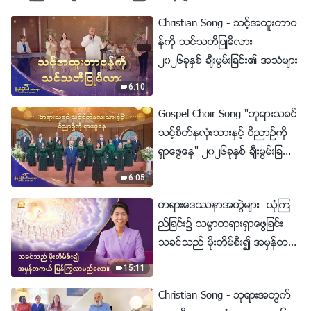
Christian Song - သင့္အထူးတာဝ
န္ကို သင္သတိျပဳမိလား -
၂၀၂၆ခုႏွစ္ ခ်ီးမြမ္းျခင္း၏ အသံမ်ား
6:10
Gospel Choir Song "ဘုရားသခင္
သင့္စိတ္ႏွလုံးသားႏွင့္ ဝိညာဥ္ကို
ရွာေဖြေန" ၂၀၂၆ခုႏွစ္ ခ်ီးမြမ္းျခ
င္း၏ အသံမ်ား
6:05
တရားေဒႆနာအတြဲမ်ား- ယုံၾက
ည္ျခင္း၌ သမၼာတရားရွာေဖြျခင္း -
သခင္သည္ မိုးတိမ္စီး၍ အမွန္တက
ယ္ ျပန္ႂကြလာမည္ေလာ။
15:11
Christian Song - ဘုရားအတြက္