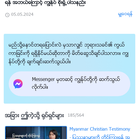
ရန္ အဘယ္ေၾကာင့္ ကြၽန္ုပ္ စိုး႐ြံ႕ပါသနည္း
မွ်ေဝရန္
05.05.2024
မည္သို႔ေႏွာင္တရေျပာင္းလဲ မွသာလွ်င္ ဘုရားသခင္၏ ကြယ္
ကာျခင္းကို ရရွိႏိုင္မယ္ဆိုတာကို မိတ္ေဆြသိခ်င္ပါသလား။ ကြၽ
န္ုပ္တို႔ကို ခ်က္ခ်င္းဆက္သြယ္ပါ။
Messenger မွတဆင့္ ကြၽန္ုပ္တို႔ကို ဆက္သြယ္
လိုက္ပါ။
အျခား ဤကဲ့သို႔ ႐ုပ္ရွင္မ်ား
185
/
564
Myanmar Christian Testimony
- ျပႆနာမ်ားကို တိုင္ၾကားရန္ အ