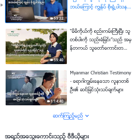
ဘယ္ေၾကာင့္ ကြၽန္ုပ္ စိုး႐ြံ႕ပါသန
ည္း
53:22
“မိမိကိုယ္ကို စည္းကမ္းႀကီးၿပီး သူ
တစ္ပါးကို သည္းခံျခင္း”သည္ အမွ
န္တကယ္ သူေတာ္ေကာင္းတရား
တစ္ခုေလာ
59:40
Myanmar Christian Testimony
- ေရာဂါကြၽမ္းေနေသာ လူနာတစ္
ဦး၏ ဆင္ျခင္သုံးသပ္ခ်က္မ်ား
1:14:40
ဆက္ၾကည့္မည္
အရည္အေသြးေကာင္းသည့္ ဗီဒီယိုမ်ား