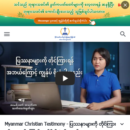
Myanmar Christian Testimony - ျပႆနာမ်ားကို တိုင္ၾကား