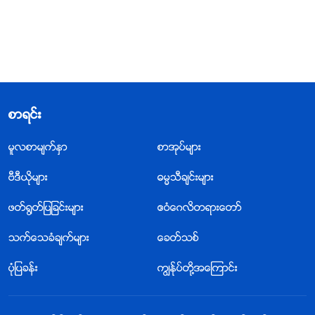
စာရင္း
မူလစာမ်က္ႏွာ
စာအုပ္မ်ား
ဗီဒီယိုမ်ား
ဓမၼသီခ်င္းမ်ား
ဖတ္႐ြတ္ျပျခင္းမ်ား
ဧဝံေဂလိတရားေတာ္
သက္ေသခံခ်က္မ်ား
ေခတ္သစ္
ပုံျပခန္း
ကြၽန္ုပ္တို႔အေၾကာင္း