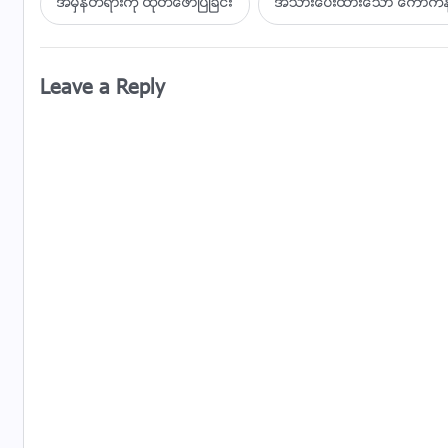
အမွန္တရားကို ထုတ္ေဖာ္ျပျခင္း
အသားေပးထားေသာ ေကာက္ႏုတ္
Leave a Reply