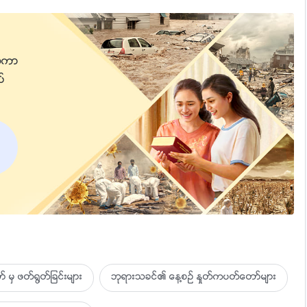
္ကာျ
ပ္
 မွ ဖတ္႐ြတ္ျခင္းမ်ား
ဘုရားသခင္၏ ေန႔စဥ္ ႏႈတ္ကပတ္ေတာ္မ်ား