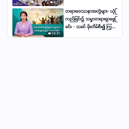
6:27
မ်ား
တရားေဒႆနာအတြဲမ်ား- ယုံၾ
Myanmar Christian Testimony -
ကည္ျခင္း၌ သမၼာတရားရွာေဖြျ
ဘဝမွာရွိတဲ့ အေသးအဖြဲကိစၥေတြ
ခင္း - သခင္ မိုးတိမ္စီး၍ ႂကြဆ
ဟာလည္း သင္ယူစရာ အခြင့္အလ
33:57
10:31
မ္းေတြ ျဖစ္ပါတယ္
င္းမည္ကိုသာ ေစာင့္ေမွ်ာ္ေနသူ
Myanmar Christian Testimony -
မ်ား အမဂၤလာရွိ၏
နာမက်န္းမႈႏွင့္ပတ္သက္ေသာ စိုးရိ
မ္ပူပန္ျခင္းမွ ကြၽန္မ ႐ုန္းထြက္လာခဲ့ၿ
49:01
ပီ