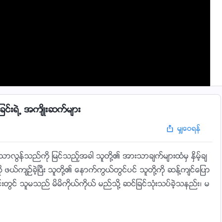
င္းရဲ႕ အက်ိဳးဆက္မ်ား
မွ်ေဝရန္
လြန္သည္ကို ျမင္သည့္အခါ သူတို႔၏ အားသာခ်က္မ်ားထံမွ ႏွိမ့္ခ်
 ဖယ္က်ဥ္ခဲ့ၿပီး သူတို႔၏ ေနာက္ကြယ္တြင္ပင္ သူတို႔ကို ဆန႔္က်င္ေျပာ
းတြင္ သူမသည္ မိမိကိုယ္ကိုယ္ မည္သို႔ ဆင္ျခင္သုံးသပ္ခဲ့သနည္း၊ မ