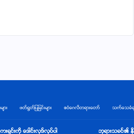
းမ်ား
ဖတ္႐ြတ္ျပျခင္းမ်ား
ဧဝံေဂလိတရားေတာ္
သက္ေသခံခ်
ွင္းကို ေဒါင္းလုဒ္လုပ္ပါ
ဘုရားသခင္၏ ႏိ