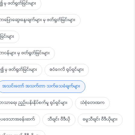
 မွ ဖတ္႐ြတ္ျခင္းမ်ား
ာေဆြးေႏြးခ်က္မ်ား မွ ဖတ္႐ြတ္ျခင္းမ်ား
ခင္းမ်ား
ဝန္မ်ား မွ ဖတ္႐ြတ္ျခင္းမ်ား
၍ မွ ဖတ္႐ြတ္ျခင္းမ်ား
ဧဝံေဂလိ ႐ုပ္ရွင္မ်ား
အသင္းေတာ္ အသက္တာ သက္ေသခံခ်က္မ်ား
ာသာေရး ညႇဥ္းပန္းႏွိပ္စက္မႈ ႐ုပ္ရွင္မ်ား
သံစုံေတးအက
ပြဲပေဒသာအခန္းဆက္
သီခ်င္း ဗီဒီယို
ဓမၼသီခ်င္း ဗီဒီယိုမ်ား