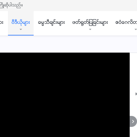
ႀကိဳဆိုပါသည္။
ား
ဗီဒီယိုမ်ား
ဓမၼသီခ်င္းမ်ား
ဖတ္႐ြတ္ျပျခင္းမ်ား
ဧဝံေဂလိတ