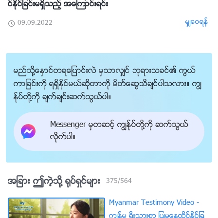
င္ႏိုင္ျခင္းမရွိသည့္ အေၾကာင္းရင္း
မွ်ေဝရန္
09.09.2022
မည္သို႔ေႏွာင္တရေျပာင္းလဲ မွသာလွ်င္ ဘုရားသခင္၏ ကြယ္
ကာျခင္းကို ရရွိႏိုင္မယ္ဆိုတာကို မိတ္ေဆြသိခ်င္ပါသလား။ ကြၽ
န္ုပ္တို႔ကို ခ်က္ခ်င္းဆက္သြယ္ပါ။
Messenger မွတဆင့္ ကြၽန္ုပ္တို႔ကို ဆက္သြယ္
လိုက္ပါ။
အျခား ဤကဲ့သို႔ ႐ုပ္ရွင္မ်ား
375
/
564
Myanmar Testimony Video -
ကြၽန္မ ႐ိုးသားစြာ ျပဳမူေနထိုင္ႏိုင္ျခ