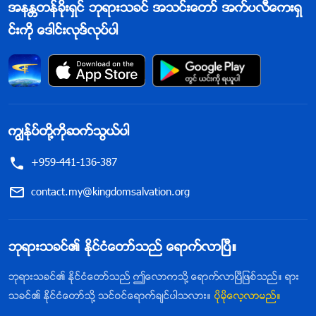
အနႏၲတန္ခိုးရွင္ ဘုရားသခင္ အသင္းေတာ္ အက္ပလီေကးရွ
င္းကို ေဒါင္းလုဒ္လုပ္ပါ
ကြၽန္ုပ္တို႔ကိုဆက္သြယ္ပါ
+959-441-136-387
contact.my@kingdomsalvation.org
ဘုရားသခင္၏ ႏိုင္ငံေတာ္သည္ ေရာက္လာၿပီ။
ဘုရားသခင္၏ ႏိုင္ငံေတာ္သည္ ဤေလာကသို႔ ေရာက္လာၿပီျဖစ္သည္။ ရား
သခင္၏ ႏိုင္ငံေတာ္သို႔ သင္ဝင္ေရာက္ခ်င္ပါသလား။
ပိုမိုေလ့လာမည္။