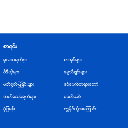
စာရင္း
မူလစာမ်က္ႏွာ
စာအုပ္မ်ား
ဗီဒီယိုမ်ား
ဓမၼသီခ်င္းမ်ား
ဖတ္႐ြတ္ျပျခင္းမ်ား
ဧဝံေဂလိတရားေတာ္
သက္ေသခံခ်က္မ်ား
ေခတ္သစ္
ပုံျပခန္း
ကြၽန္ုပ္တို႔အေၾကာင္း