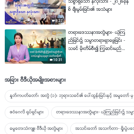
သစၥာရွိေသာ ႏွလုံးသား - ၂၀၂၆ခုႏွ
စ္ ခ်ီးမြမ္းျခင္း၏ အသံမ်ား
6:27
တရားေဒႆနာအတြဲမ်ား- ယုံၾက
ည္ျခင္း၌ သမၼာတရားရွာေဖြျခင္း -
သခင္ မိုးတိမ္စီး၍ ႂကြဆင္းမည္ကို
သာ ေစာင့္ေမွ်ာ္ေနသူမ်ား အမဂၤ
10:31
လာရွိ၏
အျခား ဗီဒီယိုအမ်ိဳးအစားမ်ား
ႏႈတ္ကပတ္ေတာ္၊ အတြဲ (၁)၊ ဘုရားသခင္၏ ေပၚထြန္းျခင္းႏွင့္ အမႈေတာ္ မွ 
ဧဝံေဂလိ ႐ုပ္ရွင္မ်ား
တရားေဒႆနာအတြဲမ်ား- ယုံၾကည္ျခင္း၌ သမၼာ
ဓမၼေတးသံက်ဴး ဗီဒီယို အတြဲမ်ား
အသင္းေတာ္ အသက္တာ- ရႈိးပြဲ