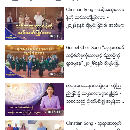
Christian Song - သင့္အထူးတာဝ
န္ကို သင္သတိျပဳမိလား -
၂၀၂၆ခုႏွစ္ ခ်ီးမြမ္းျခင္း၏ အသံမ်ား
6:10
Gospel Choir Song "ဘုရားသခင္
သင့္စိတ္ႏွလုံးသားႏွင့္ ဝိညာဥ္ကို
ရွာေဖြေန" ၂၀၂၆ခုႏွစ္ ခ်ီးမြမ္းျခ
င္း၏ အသံမ်ား
6:05
တရားေဒႆနာအတြဲမ်ား- ယုံၾက
ည္ျခင္း၌ သမၼာတရားရွာေဖြျခင္း -
သခင္သည္ မိုးတိမ္စီး၍ အမွန္တက
ယ္ ျပန္ႂကြလာမည္ေလာ။
15:11
Christian Song - ဘုရားအတြက္