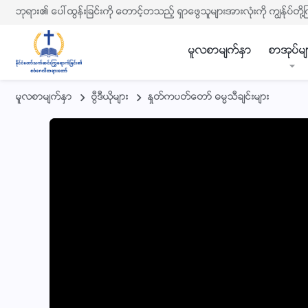
ဘုရား၏ ေပၚထြန္းျခင္းကို ေတာင့္တသည့္ ရွာေဖြသူမ်ားအားလုံးကို ကြၽန္ုပ္တို႔
မူလစာမ်က္ႏွာ
စာအုပ္မ်
မူလစာမ်က္ႏွာ
ဗြီဒီယိုမ်ား
ႏႈတ္ကပတ္ေတာ္ ဓမၼသီခ်င္းမ်ား