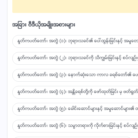
ဘုရားရွင္တစ္ပါး သာ လူ႔ကံၾကမၼာကို ျမင္သိႏိုင္
အျခား ဗီဒီယိုအမ်ိဳးအစားမ်ား
သူသာလွ်င္လူသားတို႔ လမ္းကိုထိန္းကြပ္ႏိုင္သူ
ေကာင္းေသာ အနာဂတ္ကို ရွာေဖြသူအားလုံး သည္
ႏႈတ္ကပတ္ေတာ္၊ အတြဲ (၁)၊ ဘုရားသခင္၏ ေပၚထြန္းျခင္းႏွင့္ အမႈေတာ္
ဦးၫႊတ္ ဒူးေထာက္ ဝန္ခံ
ႏႈတ္ကပတ္ေတာ္၊ အတြဲ (၂)၊ ဘုရားသခင္ကို သိကြၽမ္းျခင္းႏွင့္ စပ္လ်ဥ္း၍
ဘုရားရွင္တစ္ပါးသာ လူသားတို႔ ကံၾကမၼာကိုသိျမင္
ႏႈတ္ကပတ္ေတာ္၊ အတြဲ (၃)၊ ေနာက္ဆုံးေသာ ကာလ ခရစ္ေတာ္၏ ေဟာေျပ
သူသာလွ်င္လူတို႔ လမ္းခရီး ကိုထိန္းကြပ္ႏိုင္သူ
ႏႈတ္ကပတ္ေတာ္၊ အတြဲ (၄)၊ အႏၲိခရစ္တို႔ကို ေဖာ္ထုတ္ျခင္း မွ ဖတ္႐ြတ္ျ
သို႔ေသာ္လည္း ေနာင္တမရသူမ်ားအတြက္
ေသခ်ာတဲ့ ေၾကကြဲစရာ နိဂုံးက ေစာင့္ေမွ်ာ္ေန၊ ေစာင့္ေမွ်ာ္ေ
ႏႈတ္ကပတ္ေတာ္၊ အတြဲ (၅)၊ ေခါင္းေဆာင္မ်ားႏွင့္ အမႈေဆာင္မ်ား၏ တာ
သိုးသငယ္ေနာက္လိုက္ၿပီး သီခ်င္းအသစ္မ်ားကိုသီဆိုပါ မွ
ႏႈတ္ကပတ္ေတာ္၊ အတြဲ (၆)၊ သမၼာတရားကို လိုက္စားျခင္းႏွင့္ စပ္လ်ဥ္း