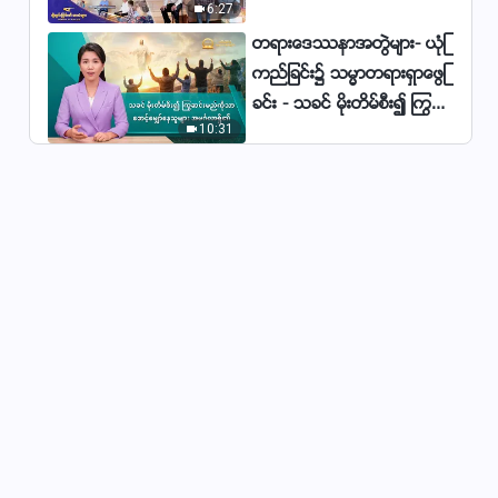
6:27
မ်ား
Lyrics - ဘုရားသခင်ရဲ့သြဇာ
တရားေဒႆနာအတြဲမ်ား- ယုံၾ
အာဏာ အတုမရှိ
3:49
ကည္ျခင္း၌ သမၼာတရားရွာေဖြျ
Myanmar Christian Song - အရာ
ခင္း - သခင္ မိုးတိမ္စီး၍ ႂကြဆ
အားလုံးထက် ဘုရားအပေါ် သင်
10:31
င္းမည္ကိုသာ ေစာင့္ေမွ်ာ္ေနသူ
ယုံကြည်ကိုးစားရမယ်
မ်ား အမဂၤလာရွိ၏
3:45
Myanmar Gospel Song -
နောက်ဆုံးသောကာလ ခရစ်တော်
သည် နိုင်ငံတော်ခေတ်ကို
4:54
ယူဆောင်လာပြီ
Myanmar Christian Song
(ဖန်ဆင်းရှင်သာ လူသားတို့ကို
သနားတော်မူ)
5:00
Myanmar Christian Song With
Lyrics (ဆုတောင်းခြင်း၏အနက်)