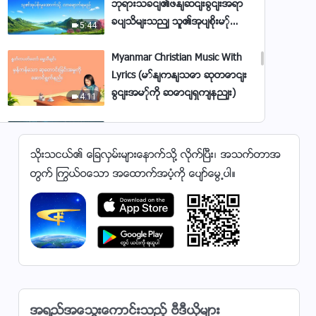
ဘုရားသခင်၏ဖန်ဆင်းခြင်းအရာ
ခပ်သိမ်းသည် သူ၏အုပ်စိုးမှု
5:44
အောက်သို့ လာရောက်ရမည်
Myanmar Christian Music With
Lyrics (မှန်ကန်သော ဆုတောင်း
ခြင်းအမှုကို ဆောင်ရွက်နည်း)
4:11
15 Myanmar Hymns - ဓမ္မတေးစု
သိုးသငယ္၏ ေျခလွမ္းမ်ားေနာက္သို႔ လိုက္ၿပီး၊ အသက္တာအ
1:14:22
တြက္ ႂကြယ္ဝေသာ အေထာက္အပံ့ကို ေပ်ာ္ေမြ႕ပါ။
Myanmar Christian Music With
Lyrics - မှန်ကန်သော ဘဝလမ်း
ပေါ်သို့ ကျွန်ုပ်တို့ ဝင်ရောက်ခဲ့ပြီ
4:00
Myanmar Christian Music With
Lyrics - ဘုရားဟာလူသားတို့
အတွက် ပိုလှပတဲ့မနက်ဖြန်ကို
အရည္အေသြးေကာင္းသည့္ ဗီဒီယိုမ်ား
5:03