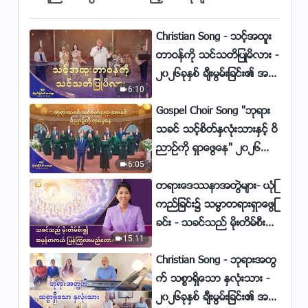
ဖန်ဆင်းပေး
Myanmar Gospel Music With
Christian Song - သင့္အထူး
Lyrics - ဘုရား၏လူအားလုံး စိတ်
တာဝန္ကို သင္သတိျပဳမိလား -
ခံစားချက်တို့ကို ရင်ဖွင့်
4:27
၂၀၂၆ခုႏွစ္ ခ်ီးမြမ္းျခင္း၏ အသံ
6:10
မ်ား
Myanmar Gospel Music - ဘုရား
Gospel Choir Song "ဘုရား
ပေါ်ထွန်းခြင်း၏ရည်ရွယ်ချက်
သခင္ သင့္စိတ္ႏွလုံးသားႏွင့္ ဝိ
4:34
ညာဥ္ကို ရွာေဖြေန" ၂၀၂၆ခုႏွစ္
Myanmar Christian Song With
6:05
ခ်ီးမြမ္းျခင္း၏ အသံမ်ား
Lyrics - ဘုရားသခင်ကို သိကျွမ်း
တရားေဒႆနာအတြဲမ်ား- ယုံၾ
ခြင်း အကျိုးရလဒ်
3:38
ကည္ျခင္း၌ သမၼာတရားရွာေဖြျ
ခင္း - သခင္သည္ မိုးတိမ္စီး၍
Myanmar Praise Song -
15:11
အမွန္တကယ္ ျပန္ႂကြလာမ
ဘုရားသခင်၏ဒဏ်ခတ်ခြင်းနှင့်
ည္ေလာ။
Christian Song - ဘုရားအတြ
စစ်ကြောခြင်းကို ချစ်ခြင်းမေတ္တာ
5:16
က္ သစၥာရွိေသာ ႏွလုံးသား -
ဟူ၍ သိမှတ်ပါ
၂၀၂၆ခုႏွစ္ ခ်ီးမြမ္းျခင္း၏ အသံ
Myanmar Praise Song With