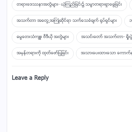
တရားေဒႆနာအတြဲမ်ား- ယုံၾကည္ျခင္း၌ သမၼာတရားရွာေဖြျခင္း
အသက္တာ အေတြ႕အႀကဳံဆိုင္ရာ သက္ေသခံခ်က္ ႐ုပ္ရွင္မ်ား
ဘ
ဓမၼေတးသံက်ဴး ဗီဒီယို အတြဲမ်ား
အသင္းေတာ္ အသက္တာ- ရႈိး
အမွန္တရားကို ထုတ္ေဖာ္ျပျခင္း
အသားေပးထားေသာ ေကာက္ႏုတ္
Leave a Reply