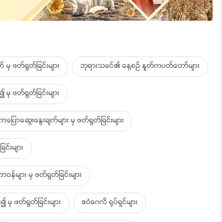
 မွ ဖတ္႐ြတ္ျခင္းမ်ား
ဘုရားသခင္၏ ေန႔စဥ္ ႏႈတ္ကပတ္ေတာ္မ်ား
 မွ ဖတ္႐ြတ္ျခင္းမ်ား
ာေဆြးေႏြးခ်က္မ်ား မွ ဖတ္႐ြတ္ျခင္းမ်ား
ခင္းမ်ား
န
ဝန္မ်ား မွ ဖတ္႐ြတ္ျခင္းမ်ား
၍ မွ ဖတ္႐ြတ္ျခင္းမ်ား
ဧဝံေဂလိ ႐ုပ္ရွင္မ်ား