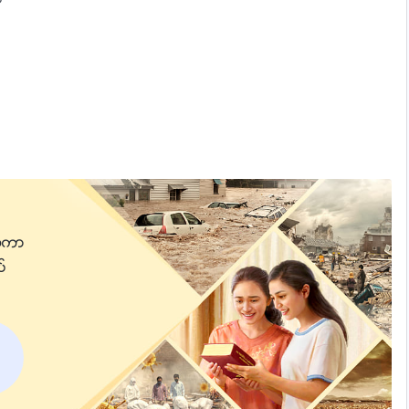
့
္ကာျ
ပ္