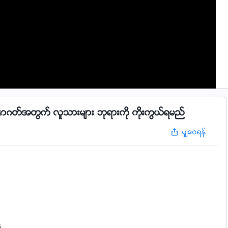
ာဂတ္အတြက္ လူသားမ်ား ဘုရားကို ကိုးကြယ္ရမည္
မွ်ေဝရန္