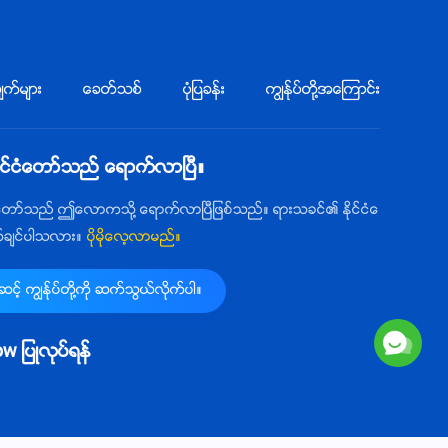
က္မ်ား
ေခတ္သစ္
ပုံျပခန္း
ကြၽန္ုပ္တို႔အေၾကာင္း
ုင္ငံေတာ္သည္ ေရာက္လာၿပီ။
ံေတာ္သည္ ဤေလာကသို႔ ေရာက္လာၿပီျဖစ္သည္။ ရားသခင္၏ ႏိုင္ငံေ
က္ခ်င္ပါသလား။
ပိုမိုေလ့လာမည္။
့္ ကြၽန္ုပ္တို႔ကို ဆက္သြယ္လိုက္ပါ။
llow ျပဳလုပ္ရန္