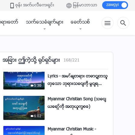
ဖုန္း အက္ပလီေကးရွင္း
ျမန္မာဘာသာ
Myanmar Praise Song With
Lyrics - ဘုရား စကားသည်လူသား
ရားေတာ္
သက္ေသခံခ်က္မ်ား
ေခတ္သစ္
တို့ လိုက်လျှောက်သင့်သော
4:52
လမ်းခရီး
Myanmar Praise Song With
Lyrics - ကောင်းသောအနာဂတ်
အတွက် လူသားများ ဘုရားကို
3:49
အျခား ဤကဲ့သို႔ ႐ုပ္ရွင္မ်ား
168
/
221
ကိုးကွယ်ရမည်
Myanmar Praise Song With
Lyrics - အမှန်တရား တောင့်တသူ
တွေသာ ဘုရားသခင်ကို မြင်ရ
5:30
လိမ့်မည်
Myanmar Christian Song (သခင်
ယေရှုကို အတုယူကြစေ)
6:02
Myanmar Christian Music -