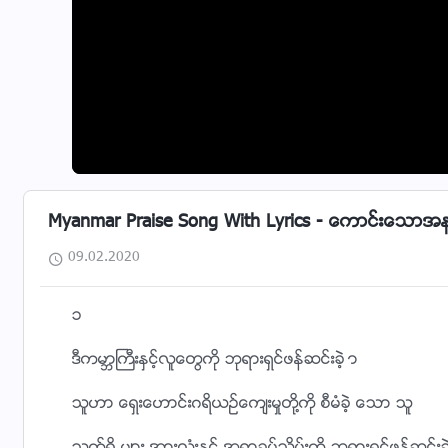
Myanmar Praise Song With Lyrics - ေကာင္းေသာအန
09.02.2020
၁
ဒီကမာၻႀကီးႏွင့္လူေတြကို ဘုရားရွင္ဖန္ဆင္းခဲ့ ာ
သူဟာ ေရွးေဟာင္းဂရိယဥ္ေက်းမႈတို႔ကို စီမံခဲ့ ေသာ သူ