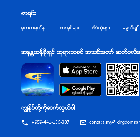
စာရင္း
မူလစာမ်က္ႏွာ
စာအုပ္မ်ား
ဗီဒီယိုမ်ား
ဓမၼသီခ်င္
အနႏၲတန္ခိုးရွင္ ဘုရားသခင္ အသင္းေတာ္ အက္ပလီေကးရ
ကြၽန္ုပ္တို႔ကိုဆက္သြယ္ပါ
+959-441-136-387
contact.my@kingdomsalv