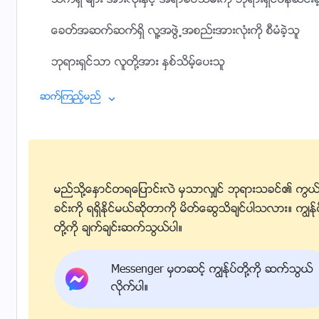
သက္ရွိ မ်ား အားလုံးႏွင့္ အရာခပ္သိမ္းကို ဘုရားရွင္ဖန္ဆင္းခဲ
ေခတ္အဆက္ဆက္ရွိ လူ႔အဖြဲ႕အစည္းအားလုံးကို စီမံခဲ့သူ
ဘုရားရွင္သာ လူတို႔အား ႏွစ္သိမ့္ေပးသူ
ေန႔ညမျပတ္ သူတို႔အား ေစာင့္ေရွာက္ သူ
ဆက္ၾကည့္မည္
လူသားမ်ား ျမင္သမွ် ျဖစ္ထြန္းမႈ တိုးတက္မႈအလုံးစုံသည္
ဘုရား၏ အခြင့္အာဏာေတာ္ေၾကာင့္ ျဖစ္လာသည္
ကုန္လြန္ၿပီးေသာ ျဖစ္လတၱံ့ေသာ အရာမ်ားအားလုံးသည္
မည္သို႔ေႏွာင္တရေျပာင္းလဲ မွသာလွ်င္ ဘုရားသခင္၏ ကြယ
ခင္းကို ရရွိႏိုင္မယ္ဆိုတာကို မိတ္ေဆြသိခ်င္ပါသလား။ ကြၽန္ု
ဘုရား၏ စီမံမႈေအာက္တြင္ရွိ
တို႔ကို ခ်က္ခ်င္းဆက္သြယ္ပါ။
၂
Messenger မွတဆင့္ ကြၽန္ုပ္တို႔ကို ဆက္သြယ္
တိုင္းႏိုင္ငံေတြေပၚထြန္းဖို႔ က်ဆုံးသြားဖို႔ ဘုရားရွင္မိန္႔ဆို၍
လိုက္ပါ။
ထိုကံၾကမၼာေတြအားလုံးသိျမင္ေန