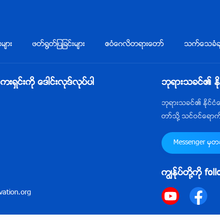
းမ်ား
ဖတ္႐ြတ္ျပျခင္းမ်ား
ဧဝံေဂလိတရားေတာ္
သက္ေသခံခ်
ွင္းကို ေဒါင္းလုဒ္လုပ္ပါ
ဘုရားသခင္၏ ႏိ
ဘုရားသခင္၏ ႏိုင္င
တာ္သို႔ သင္ဝင္ေရာ
Messenger မွတဆင
ကြၽန္ုပ္တို႔ကို fo
ation.org