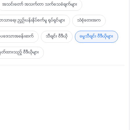
အသင္းေတာ္ အသက္တာ သက္ေသခံခ်က္မ်ား
ာသာေရး ညႇဥ္းပန္းႏွိပ္စက္မႈ ႐ုပ္ရွင္မ်ား
သံစုံေတးအက
ပြဲပေဒသာအခန္းဆက္
သီခ်င္း ဗီဒီယို
ဓမၼသီခ်င္း ဗီဒီယိုမ်ား
ထားသည့္ ဗီဒီယိုမ်ား