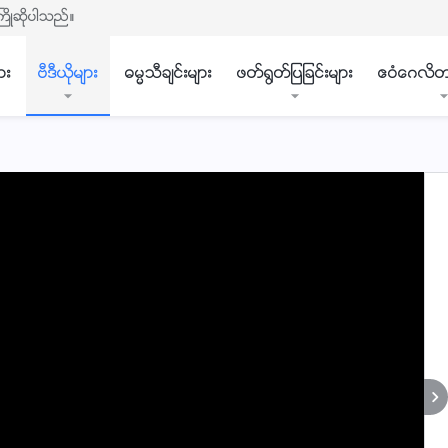
ႀကိဳဆိုပါသည္။
ား
ဗီဒီယိုမ်ား
ဓမၼသီခ်င္းမ်ား
ဖတ္႐ြတ္ျပျခင္းမ်ား
ဧဝံေဂလိတ