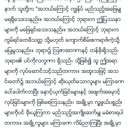
နာက္ သူတို႔က “အဘယ္ေၾကာင့္ ကြၽန္ုပ္ မည္သည့္အေျဖမွ်
မရရွိေသးသနည္း။ အဘယ္ေၾကာင့္ ဘုရားက ဤျပႆနာ
မ်ားကို မေျဖရွင္းေသးသနည္း။ အဘယ္ေၾကာင့္ ဘုရားက
ကြမ္ရင္ေဗာဓိသတၱ သို႔မဟုတ္ ေက်ာက္စိမ္းဧကရာဇ္ကဲ့သို႔
မျပဳမူသနည္း။ ဘုရား၌ ဩဇာအာဏာႏွင့္ တန္ခိုးရွိသည္၊
ဘုရား၏ ပင္ကိုလကၡဏာ ရွိသည္၊ သို႔ျဖစ္၍ သူ ဤအရာ
မ်ားကို လုပ္ေဆာင္သင့္သည္တကား။ အထူးသျဖင့္ အသ
င္းေတာ္၌ အဘယ္ေၾကာင့္ ဆိုးယုတ္ေသာလူမ်ား မၾကာခဏ
ေပၚေပါက္လာၿပီး ေႏွာင့္ယွက္ျခင္းမ်ားႏွင့္ အဖ်က္အေမွာင့္
လုပ္ျခင္းမ်ားကို ျဖစ္ေစၾကသနည္း၊ အခ်ိဳ႕မွာ လႉဖြယ္ပစၥည္း
မ်ားကိုပင္ ခိုးယူၾကကာ မည္သည့္အက်ိဳးဆက္မွ် မခံစားရပါ
တကား။ အခ်ိဳ႕လူမ်ား မၾကာခဏ လိမ္ညာၾကၿပီး အခ်ိဳ႕မွာ