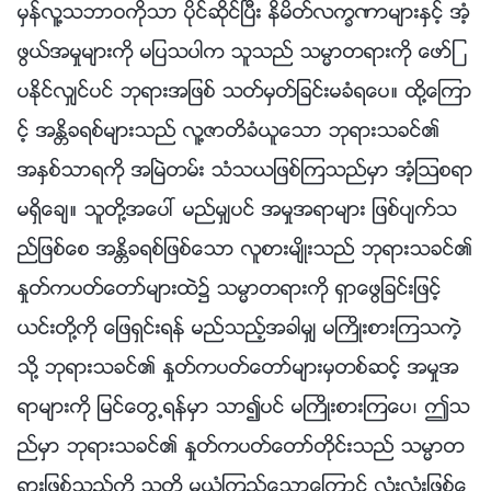
မွန္လူ႔သဘာဝကိုသာ ပိုင္ဆိုင္ၿပီး နိမိတ္လကၡဏာမ်ားႏွင့္ အံ့
ဖြယ္အမႈမ်ားကို မျပသပါက သူသည္ သမၼာတရားကို ေဖာ္ျ
ပႏိုင္လွ်င္ပင္ ဘုရားအျဖစ္ သတ္မွတ္ျခင္းမခံရေပ။ ထို႔ေၾကာ
င့္ အႏၲိခရစ္မ်ားသည္ လူ႔ဇာတိခံယူေသာ ဘုရားသခင္၏
အႏွစ္သာရကို အၿမဲတမ္း သံသယျဖစ္ၾကသည္မွာ အံ့ဩစရာ
မရွိေခ်။ သူတို႔အေပၚ မည္မွ်ပင္ အမႈအရာမ်ား ျဖစ္ပ်က္သ
ည္ျဖစ္ေစ အႏၲိခရစ္ျဖစ္ေသာ လူစားမ်ိဳးသည္ ဘုရားသခင္၏
ႏႈတ္ကပတ္ေတာ္မ်ားထဲ၌ သမၼာတရားကို ရွာေဖြျခင္းျဖင့္
ယင္းတို႔ကို ေျဖရွင္းရန္ မည္သည့္အခါမွ် မႀကိဳးစားၾကသကဲ့
သို႔ ဘုရားသခင္၏ ႏႈတ္ကပတ္ေတာ္မ်ားမွတစ္ဆင့္ အမႈအ
ရာမ်ားကို ျမင္ေတြ႕ရန္မွာ သာ၍ပင္ မႀကိဳးစားၾကေပ၊ ဤသ
ည္မွာ ဘုရားသခင္၏ ႏႈတ္ကပတ္ေတာ္တိုင္းသည္ သမၼာတ
ရားျဖစ္သည္ကို သူတို႔ မယုံၾကည္ေသာေၾကာင့္ လုံးလုံးျဖစ္ေ