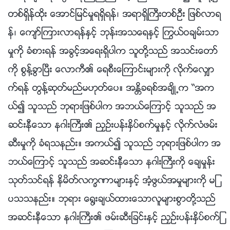
တစ္ရွိန္ထိုး ေအာင္ျမင္မႈရရွိရန္၊ အရာရွိႀကီးတစ္ဦး ျဖစ္လာရ
န္၊ ေက်ာ္ၾကားလာရန္ႏွင့္ ဘုန္းအသေရႏွင့္ ႂကြယ္ဝခ်မ္းသာ
မႈကို ခံစားရန္ အခြင့္အေရးရွိပါက သူတို႔သည္ အသင္းေတာ္
ကို စြန႔္ခြာၿပီး ေလာကီ၏ ေရစီးေၾကာင္းမ်ားကို လိုက္ေလွ်ာ
က္ရန္ တြန႔္ဆုတ္မည္မဟုတ္ေပ။ အႏၲိခရစ္အခ်ိဳ႕က “အက
ယ္၍ သူသည္ ဘုရားျဖစ္ပါက အဘယ္ေၾကာင့္ သူသည္ အ
ဆင္းနီေသာ နဂါးႀကီး၏ ညႇဥ္းပန္းႏွိပ္စက္မႈႏွင့္ လိုက္လံဖမ္း
ဆီးမႈကို ခံရသနည္း။ အကယ္၍ သူသည္ ဘုရားျဖစ္ပါက အ
ဘယ္ေၾကာင့္ သူသည္ အဆင္းနီေသာ နဂါးႀကီးကို ေခ်မႈန္း
သုတ္သင္ရန္ နိမိတ္လကၡဏာမ်ားႏွင့္ အံ့ဖြယ္အမႈမ်ားကို မျ
ပသသနည္း။ ဘုရား ေ႐ြးခ်ယ္ထားေသာလူမ်ားစြာတို႔သည္
အဆင္းနီေသာ နဂါးႀကီး၏ ဖမ္းဆီးျခင္းႏွင့္ ညႇဥ္းပန္းႏွိပ္စက္ျ