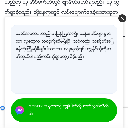
သခင္အေစာကတည္းကျပန္ႂကြလာၿပီ၊ သန္းေပါင္းမ်ားစြာေ
သာ လူေတြက သခင့္ကိုဆိုမိၿပီးၿပီ၊ သင္လည္း သခင့္ကိုအျ
မန္ဆုံးႀကိဳဆိုမိခ်င္ပါသလား။ ယခုခ်က္ခ်င္း ကြၽန္ုပ္တို႔ကိုဆ
က္သြယ္ပါ နည္းလမ္းကိုရွာေတြ႕လိမ့္မည္။
Messenger မွတဆင့္ ကြၽန္ုပ္တို႔ကို ဆက္သြယ္လိုက္
အခ်က္ ၁၅- ၎တို႔သည္ ဘုရားသခင္၏ တည္ရွိမႈကို မယုံၾကည္ၾက၊ ထို႔ျပင္ ခရစ္ေတာ္၏ အႏွစ္သာရကို ျငင္းပယ္ၾက၏ (အပိုင္း ၁)
ပါ။
00:20
01:17:49