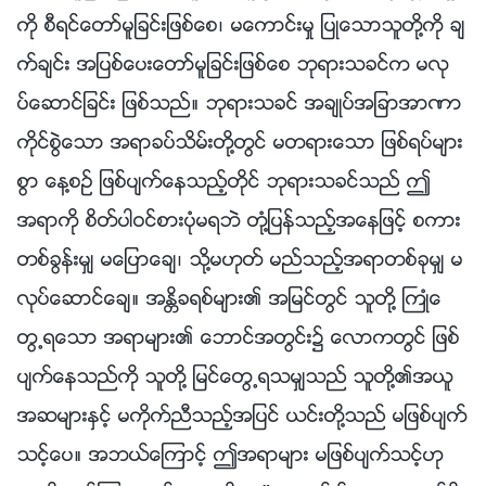
ကို စီရင္ေတာ္မူျခင္းျဖစ္ေစ၊ မေကာင္းမႈ ျပဳေသာသူတို႔ကို ခ်
က္ခ်င္း အျပစ္ေပးေတာ္မူျခင္းျဖစ္ေစ ဘုရားသခင္က မလု
ပ္ေဆာင္ျခင္း ျဖစ္သည္။ ဘုရားသခင္ အခ်ဳပ္အျခာအာဏာ
ကိုင္စြဲေသာ အရာခပ္သိမ္းတို႔တြင္ မတရားေသာ ျဖစ္ရပ္မ်ား
စြာ ေန႔စဥ္ ျဖစ္ပ်က္ေနသည့္တိုင္ ဘုရားသခင္သည္ ဤ
အရာကို စိတ္ပါဝင္စားပုံမရဘဲ တုံ႔ျပန္သည့္အေနျဖင့္ စကား
တစ္ခြန္းမွ် မေျပာေခ်၊ သို႔မဟုတ္ မည္သည့္အရာတစ္ခုမွ် မ
လုပ္ေဆာင္ေခ်။ အႏၲိခရစ္မ်ား၏ အျမင္တြင္ သူတို႔ ႀကဳံေ
တြ႕ရေသာ အရာမ်ား၏ ေဘာင္အတြင္း၌ ေလာကတြင္ ျဖစ္
ပ်က္ေနသည္ကို သူတို႔ ျမင္ေတြ႕ရသမွ်သည္ သူတို႔၏အယူ
အဆမ်ားႏွင့္ မကိုက္ညီသည့္အျပင္ ယင္းတို႔သည္ မျဖစ္ပ်က္
သင့္ေပ။ အဘယ္ေၾကာင့္ ဤအရာမ်ား မျဖစ္ပ်က္သင့္ဟု