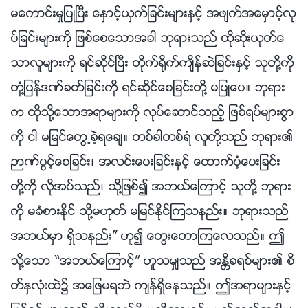
မေကာင္းမႈျပဳၿပီး ေႏွာင့္ယွက္ျခင္းမ်ားႏွင့္ အဖ်က္အေမွာင့္လု
ပ္ျခင္းမ်ားကို ျဖစ္ေစေသာအခါ ဘုရားသည္ ထိုဆိုးယုတ္ေ
သာလူမ်ားကို ရင္ဆိုင္ၿပီး တိုက္႐ိုက္က်ိန္ဆဲျခင္းႏွင့္ သူတို႔ကို
တုံ႔ျပန္ဒဏ္ခတ္ျခင္းကို ရင္ဆိုင္ေစျခင္းတို႔ မျပဳေပ။ ဘုရား
က ထိုသို႔ေသာအရာမ်ားကို လုပ္ေဆာင္သည့္ ျဖစ္ရပ္မ်ားစြာ
ကို ငါ မျမင္ေတြ႕ခဲ့ရေခ်။ တစ္ခါတစ္ရံ လူတို႔သည္ ဘုရား၏
ဉာဏ္ပြင့္ေစျခင္း၊ အလင္းေပးျခင္းႏွင့္ ေထာက္ပံ့ေပးျခင္း
တို႔ကို လိုအပ္သည္၊ သို႔ျဖစ္၍ အဘယ္ေၾကာင့္ သူတို႔ ဘုရား
ကို မခံစားႏိုင္ သို႔မဟုတ္ မျမင္ႏိုင္ၾကသနည္း။ ဘုရားသည္
အဘယ္မွာ ရွိသနည္း” ဟူ၍ ေတြးေတာၾကေလသည္။ ဤ
သို႔ေသာ “အဘယ္ေၾကာင့္” ဟူသမွ်သည္ အႏၲိခရစ္မ်ား၏ စိ
တ္ႏွလုံးထဲ၌ အေျဖမရဘဲ က်န္ရွိေနသည္။ ဤအရာမ်ားႏွင့္