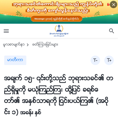
မူလစာမ်က္ႏွာ
ဖတ္ၾကားျခင္းမ်ား
မာတိကာ
အခ်က္ ၁၅- ၎တို႔သည္ ဘုရားသခင္၏ တ
ည္ရွိမႈကို မယုံၾကည္ၾက၊ ထို႔ျပင္ ခရစ္ေ
တာ္၏ အႏွစ္သာရကို ျငင္းပယ္ၾက၏ (အပို
င္း ၁)
အခန္း ႏွစ္