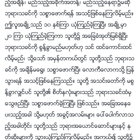
ည့္အခ်ိန္၊ မည္သည့္အခိုက္အတန႔္၊ မည္သည့္ေနရာ၌မဆို
ဘုရားသခင္ကို သစၥာေဖာက္ရန္ အသင့္ျဖစ္ေနၾကလိမ့္မည္။
ဤလူအခ်ိဳ႕သည္ ၁၀ ႏွစ္ၾကာ ယုံၾကည္ခဲ့ၾကၿပီး အခ်ိဳ႕မွာ
၂၀ ၾကာ ယုံၾကည္ခဲ့ၾကကာ သူတို႔၌ အေျခခံအုတ္ျမစ္ရွိၿပီး
ဘုရားသခင္ကို စြန႔္ခြာမည္မဟုတ္ဟု သင္ ထင္ေကာင္းထင္
လိမ့္မည္၊ သို႔ေသာ္ အမွန္တကယ္တြင္ သူတို႔သည္ ဘုရားသ
ခင္ကို အခ်ိန္မေ႐ြး သစၥာေဖာက္ၿပီး ေလာကီေလာကသို႔ ျပန္
သြားရန္ အသင့္ျဖစ္ေနၾကသည္။ သူတို႔ အသင္းေတာ္ကို မစြ
န႔္ခြာလွ်င္ပင္ သူတို႔၏ စိတ္ႏွလုံးမ်ားသည္ ဘုရားသခင္ထံမွ
ေသြဖည္ၿပီး သစၥာေဖာက္ခဲ့ၾကၿပီး ျဖစ္သည္။ အေျခအေနေ
ပးသည့္အခါ သို႔မဟုတ္ အခြင့္အလမ္းမ်ား ေပၚေပါက္လာသ
ည့္အခါတိုင္း သူတို႔သည္ ဘုရားအေယာင္ေဆာင္မ်ားႏွင့္ န
တ္ဆိုးမ်ားကို သြားယုံၾကည္ၾကလိမ့္မည္။ အကယ္၍ သူတို႔၌