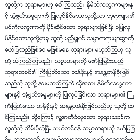
သူတို႔က ဘုရားမ်ားဟု ေခၚၾကသည္။ နိမိတ္လကၡဏာမ်ားႏွ
င့္ အံ့ဖြယ္အမႈမ်ားကို ျပဳလုပ္ႏိုင္ေသာသူတို႔သာ ဘုရားမ်ား၏
ပင္ကိုလကၡဏာကို ပိုင္ဆိုင္ေသာ ဘုရားမ်ားျဖစ္ၿပီး မျပဳလု
ပ္ႏိုင္ေသာသူတို႔မွာမူ သူတို႔ မည္မွ်ပင္ သမၼာတရားမ်ားစြာကို
ေဖာ္ျပသည္ျဖစ္ေစ မျဖစ္မေန ဘုရားမ်ား မဟုတ္ၾကဟု သူ
တို႔ ယုံၾကည္ၾကသည္။ သမၼာတရားကို ေဖာ္ျပျခင္းသည္
ဘုရားသခင္၏ ႀကီးျမတ္ေသာ တန္ခိုးႏွင့္ အနႏၲတန္ခိုးျဖစ္
သည္ကို သူတို႔ နားမလည္ၾကဘဲ ထိုအစား နိမိတ္လကၡဏာ
မ်ားႏွင့္ အံ့ဖြယ္အမႈမ်ားကို ျပဳလုပ္ျခင္းသာ ဘုရားမ်ား၏ ႀ
ကီးျမတ္ေသာ တန္ခိုးႏွင့္ အနႏၲတန္ခိုးျဖစ္သည္ဟု သူတို႔ ထ
င္ၾကသည္။ ထို႔ေၾကာင့္ လူ႔ဇာတိခံယူေသာ ဘုရားသခင္က
လူတို႔ကို သိမ္းပိုက္ၿပီး ကယ္တင္ရန္ သမၼာတရားကို ေဖာ္ျပျခ