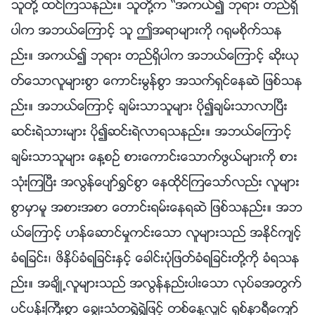
သူတို႔ ထင္ၾကသနည္း။ သူတို႔က “အကယ္၍ ဘုရား တည္ရွိ
ပါက အဘယ္ေၾကာင့္ သူ ဤအရာမ်ားကို ဂ႐ုမစိုက္သန
ည္း။ အကယ္၍ ဘုရား တည္ရွိပါက အဘယ္ေၾကာင့္ ဆိုးယု
တ္ေသာလူမ်ားစြာ ေကာင္းမြန္စြာ အသက္ရွင္ေနဆဲ ျဖစ္သန
ည္း။ အဘယ္ေၾကာင့္ ခ်မ္းသာသူမ်ား ပို၍ခ်မ္းသာလာၿပီး
ဆင္းရဲသားမ်ား ပို၍ဆင္းရဲလာရသနည္း။ အဘယ္ေၾကာင့္
ခ်မ္းသာသူမ်ား ေန႔စဥ္ စားေကာင္းေသာက္ဖြယ္မ်ားကို စား
သုံးၾကၿပီး အလြန္ေပ်ာ္႐ႊင္စြာ ေနထိုင္ၾကေသာ္လည္း လူမ်ား
စြာမွာမူ အစားအစာ ေတာင္းရမ္းေနရဆဲ ျဖစ္သနည္း။ အဘ
ယ္ေၾကာင့္ ဟန္ေဆာင္မႈကင္းေသာ လူမ်ားသည္ အႏိုင္က်င့္
ခံရျခင္း၊ ဖိႏွိပ္ခံရျခင္းႏွင့္ ေခါင္းပုံျဖတ္ခံရျခင္းတို႔ကို ခံရသန
ည္း။ အခ်ိဳ႕လူမ်ားသည္ အလြန္နည္းပါးေသာ လုပ္ခအတြက္
ပင္ပန္းႀကီးစြာ ေခြၽးသံတ႐ႊဲ႐ႊဲျဖင့္ တစ္ေန႔လွ်င္ ရွစ္နာရီေက်ာ္