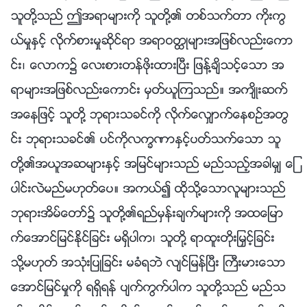
သူတို႔သည္ ဤအရာမ်ားကို သူတို႔၏ တစ္သက္တာ ကိုးကြ
ယ္မႈႏွင့္ လိုက္စားမႈဆိုင္ရာ အရာဝတၳဳမ်ားအျဖစ္လည္းေကာ
င္း၊ ေလာက၌ ေလးစားတန္ဖိုးထားၿပီး ျဖန႔္ခ်ိသင့္ေသာ အ
ရာမ်ားအျဖစ္လည္းေကာင္း မွတ္ယူၾကသည္။ အက်ိဳးဆက္
အေနျဖင့္ သူတို႔ ဘုရားသခင္ကို လိုက္ေလွ်ာက္ေနစဥ္အတြ
င္း ဘုရားသခင္၏ ပင္ကိုလကၡဏာႏွင့္ပတ္သက္ေသာ သူ
တို႔၏အယူအဆမ်ားႏွင့္ အျမင္မ်ားသည္ မည္သည့္အခါမွ် ေျ
ပာင္းလဲမည္မဟုတ္ေပ။ အကယ္၍ ထိုသို႔ေသာလူမ်ားသည္
ဘုရားအိမ္ေတာ္၌ သူတို႔၏ရည္မွန္းခ်က္မ်ားကို အထေျမာ
က္ေအာင္ျမင္ႏိုင္ျခင္း မရွိပါက၊ သူတို႔ ရာထူးတိုးျမႇင့္ျခင္း
သို႔မဟုတ္ အသုံးျပဳျခင္း မခံရဘဲ လ်င္ျမန္ၿပီး ႀကီးမားေသာ
ေအာင္ျမင္မႈကို ရရွိရန္ ပ်က္ကြက္ပါက သူတို႔သည္ မည္သ