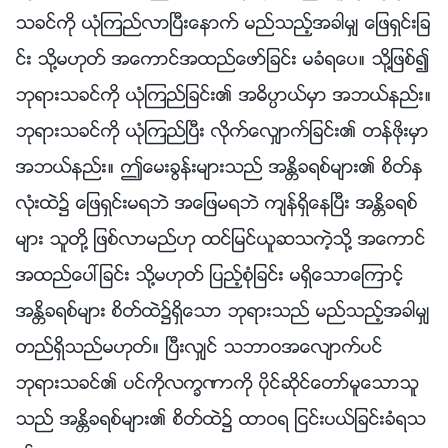
သခင္ကို ယုံၾကည္လာၿပီးေနာက္ မည္သည့္အခါမွ် ေျဖရွင္းျခ
င္း သို႔မဟုတ္ အေကာင္အထည္ေဖာ္ျခင္း မခံရေပ။ သို႔ျဖစ္၍
ဘုရားသခင္ကို ယုံၾကည္ျခင္း၏ အဓိပၸာယ္မွာ အဘယ္နည္း။
ဘုရားသခင္ကို ယုံၾကည္ၿပီး လိုက္ေလွ်ာက္ျခင္း၏ တန္ဖိုးမွာ
အဘယ္နည္း။ ဤေမးခြန္းမ်ားသည္ အႏၲိခရစ္မ်ား၏ စိတ္ႏွ
လုံးထဲ၌ ေျဖရွင္းမရဘဲ အေျဖမရဘဲ က်န္ရွိေနၿပီး အႏၲိခရစ္
မ်ား သူတို႔ ျဖစ္လာမည္ဟု ထင္ျမင္ယူဆသကဲ့သို႔ အေကာင္
အထည္ေပၚျခင္း သို႔မဟုတ္ ျပည့္စုံျခင္း မရွိေသာေၾကာင့္
အႏၲိခရစ္မ်ား စိတ္ထဲ၌ရွိေသာ ဘုရားသည္ မည္သည့္အခါမွ်
တည္ရွိသည္မဟုတ္။ ၿပီးလွ်င္ သဘာဝအေလ်ာက္ပင္
ဘုရားသခင္၏ ပင္ကိုလကၡဏာကို ပိုင္ဆိုင္ေတာ္မူေသာသူ
သည္ အႏၲိခရစ္မ်ား၏ စိတ္ထဲ၌ ထာဝရ ျငင္းပယ္ျခင္းခံရသ