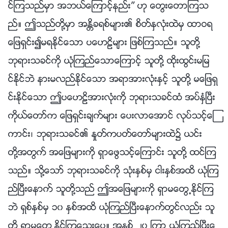
င္ၾကသည္မွာ အဘယ္ေၾကာင့္နည္း” ဟု ေတြးေတာၾကသ
ည္။ ဤသည္တို႔မွာ အႏၲိခရစ္မ်ား၏ စိတ္ႏွလုံးထဲမွ ထာဝရ
ေျဖရွင္း၍မရႏိုင္ေသာ ပေဟဠိမ်ား ျဖစ္ၾကသည္။ သူတို႔
ဘုရားသခင္ကို ယုံၾကည္ေသာေၾကာင့္ သူတို႔ ထိုးထြင္းမျမ
င္ႏိုင္ဘဲ နားမလည္ႏိုင္ေသာ အရာအားလုံးႏွင့္ သူတို႔ မေျဖရွ
င္းႏိုင္ေသာ ဤပေဟဠိအားလုံးကို ဘုရားသခင္ထံ အပ္ႏွံၿပီး
ကိုယ္ေတာ္က ေျဖရွင္းခ်က္မ်ား ေပးလာေအာင္ လုပ္သင့္ေၾ
ကာင္း၊ ဘုရားသခင္၏ ႏႈတ္ကပတ္ေတာ္မ်ားထဲ၌ ယင္း
တို႔အတြက္ အေျဖမ်ားကို ရွာေဖြသင့္ေၾကာင္း သူတို႔ ထင္ၾက
သည္။ သို႔ေသာ္ ဘုရားသခင္ကို သုံးႏွစ္မွ ငါးႏွစ္အထိ ယုံၾက
ည္ၿပီးေနာက္ သူတို႔သည္ ဤအေျဖမ်ားကို ရွာမေတြ႕ႏိုင္ၾက
ဘဲ ရွစ္ႏွစ္မွ ၁၀ ႏွစ္အထိ ယုံၾကည္ၿပီးေနာက္တြင္လည္း သူ
တို႔ ရွာမေတြ႕ႏိုင္ၾကေသးေပ။ အႏွစ္ ၂၀ ၾကာ ယုံၾကည္ၿပီးေ