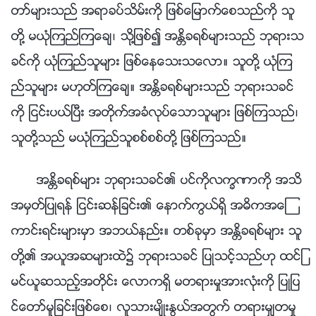
တာ္မ်ားသည္ အရာခပ္သိမ္းကို ျဖစ္ေျမာက္ေစသည္ကို သူ
တို႔ မယုံၾကည္ၾကေခ်၊ သို႔ျဖစ္၍ အႏၲိခရစ္မ်ားသည္ ဘုရားသ
ခင္ကို ယုံၾကည္သူမ်ား ျဖစ္ေနေသးသေလာ။ သူတို႔ ယုံၾက
ည္သူမ်ား မဟုတ္ၾကေခ်။ အႏၲိခရစ္မ်ားသည္ ဘုရားသခင္
ကို ျငင္းပယ္ၿပီး အတိုက္အခံလုပ္ေသာသူမ်ား ျဖစ္ၾကသည္၊
သူတို႔သည္ မယုံၾကည္သူစစ္စစ္တို႔ ျဖစ္ၾကသည္။
အႏၲိခရစ္မ်ား ဘုရားသခင္၏ ပင္ကိုလကၡဏာကို အသိ
အမွတ္ျပဳရန္ ျငင္းဆန္ျခင္း၏ ေနာက္ကြယ္ရွိ အဓိကအေၾ
ကာင္းရင္းမ်ားမွာ အဘယ္နည္း။ တစ္ခုမွာ အႏၲိခရစ္မ်ား သူ
တို႔၏ အယူအဆမ်ားထဲ၌ ဘုရားသခင္ ျပဳသင့္သည္ဟု ထင္ျ
မင္ယူဆသည့္အတိုင္း ေလာကရွိ မတရားမႈအားလုံးကို ျပဳျပ
င္ေတာ္မူျခင္းျဖစ္ေစ၊ လူသားမ်ိဳးႏြယ္အတြက္ တရားမွ်တမႈ