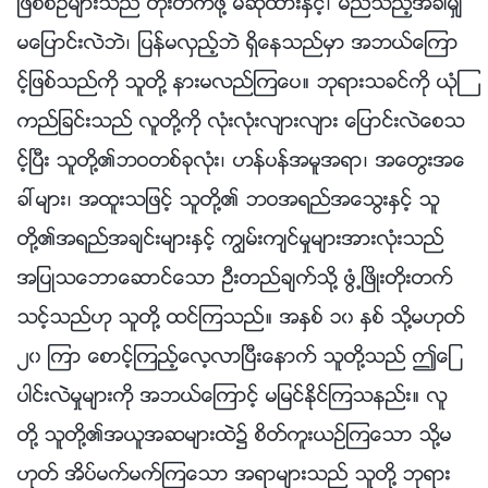
ျဖစ္စဥ္မ်ားသည္ တိုးတက္ဖို႔ မဆိုထားႏွင့္၊ မည္သည့္အခါမွ်
မေျပာင္းလဲဘဲ၊ ျပန္မလွည့္ဘဲ ရွိေနသည္မွာ အဘယ္ေၾကာ
င့္ျဖစ္သည္ကို သူတို႔ နားမလည္ၾကေပ။ ဘုရားသခင္ကို ယုံၾ
ကည္ျခင္းသည္ လူတို႔ကို လုံးလုံးလ်ားလ်ား ေျပာင္းလဲေစသ
င့္ၿပီး သူတို႔၏ဘဝတစ္ခုလုံး၊ ဟန္ပန္အမူအရာ၊ အေတြးအေ
ခၚမ်ား၊ အထူးသျဖင့္ သူတို႔၏ ဘဝအရည္အေသြးႏွင့္ သူ
တို႔၏အရည္အခ်င္းမ်ားႏွင့္ ကြၽမ္းက်င္မႈမ်ားအားလုံးသည္
အျပဳသေဘာေဆာင္ေသာ ဦးတည္ခ်က္သို႔ ဖြံ႕ၿဖိဳးတိုးတက္
သင့္သည္ဟု သူတို႔ ထင္ၾကသည္။ အႏွစ္ ၁၀ ႏွစ္ သို႔မဟုတ္
၂၀ ၾကာ ေစာင့္ၾကည့္ေလ့လာၿပီးေနာက္ သူတို႔သည္ ဤေျ
ပာင္းလဲမႈမ်ားကို အဘယ္ေၾကာင့္ မျမင္ႏိုင္ၾကသနည္း။ လူ
တို႔ သူတို႔၏အယူအဆမ်ားထဲ၌ စိတ္ကူးယဥ္ၾကေသာ သို႔မ
ဟုတ္ အိပ္မက္မက္ၾကေသာ အရာမ်ားသည္ သူတို႔ ဘုရား