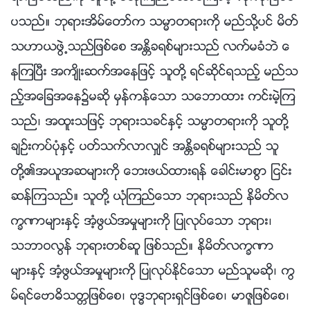
ပသည္။ ဘုရားအိမ္ေတာ္က သမၼာတရားကို မည္သို႔ပင္ မိတ္
သဟာယဖြဲ႕သည္ျဖစ္ေစ အႏၲိခရစ္မ်ားသည္ လက္မခံဘဲ ေ
နၾကၿပီး အက်ိဳးဆက္အေနျဖင့္ သူတို႔ ရင္ဆိုင္ရသည့္ မည္သ
ည့္အေျခအေန၌မဆို မွန္ကန္ေသာ သေဘာထား ကင္းမဲ့ၾက
သည္၊ အထူးသျဖင့္ ဘုရားသခင္ႏွင့္ သမၼာတရားကို သူတို႔
ခ်ဥ္းကပ္ပုံႏွင့္ ပတ္သက္လာလွ်င္ အႏၲိခရစ္မ်ားသည္ သူ
တို႔၏အယူအဆမ်ားကို ေဘးဖယ္ထားရန္ ေခါင္းမာစြာ ျငင္း
ဆန္ၾကသည္။ သူတို႔ ယုံၾကည္ေသာ ဘုရားသည္ နိမိတ္လ
ကၡဏာမ်ားႏွင့္ အံ့ဖြယ္အမႈမ်ားကို ျပဳလုပ္ေသာ ဘုရား၊
သဘာဝလြန္ ဘုရားတစ္ဆူ ျဖစ္သည္။ နိမိတ္လကၡဏာ
မ်ားႏွင့္ အံ့ဖြယ္အမႈမ်ားကို ျပဳလုပ္ႏိုင္ေသာ မည္သူမဆို၊ ကြ
မ္ရင္ေဗာဓိသတၱျဖစ္ေစ၊ ဗုဒၶဘုရားရွင္ျဖစ္ေစ၊ မာဇူျဖစ္ေစ၊