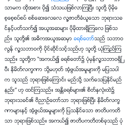
သာမက ထိုအစား ပို၍ သံသယျဖစ္လာၾကၿပီး သူတို႔ ပိုမိုေ
စ့ေစ့စပ္စပ္ စစ္ေဆးေလေလ လူ႔ဇာတိခံယူေသာ ဘုရားသခ
င္ႏွင့္ပတ္သက္၍ အယူအဆမ်ား ပိုမိုထားရွိၾကေလ ျဖစ္သ
ည္။ သူတို႔၏ အဓိကအယူအဆမွာ
ခရစ္ေတာ္
သည္ သဘာဝ
လြန္ လူ႔သဘာဝကို ပိုင္ဆိုင္သင့္သည္ဟု သူတို႔ ယုံၾကည္ၾက
သည္။ သူတို႔က “အကယ္၍ ခရစ္ေတာ္၌ ပုံမွန္လူ႔သဘာဝရွိၿ
ပီး နိမိတ္လကၡဏာ သို႔မဟုတ္ အံ့ဖြယ္အမႈမ်ားကို မျပသပါ
က သူသည္ ဘုရားျဖစ္ေၾကာင္း မည္သို႔ သက္ေသျပႏိုင္မည္
နည္း” ဟု ထင္ၾကသည္။ အႏၲိခရစ္မ်ား၏ စိတ္ႏွလုံးထဲ၌
ဘုရားသခင္၏ ဝိညာဥ္ေတာ္သာ ဘုရားျဖစ္ၿပီး နိမိတ္လကၡ
ဏာမ်ားႏွင့္ အံ့ဖြယ္အမႈမ်ားကို ျပသႏိုင္ေသာ ဇာတိပကတိ
သာ ဘုရားျဖစ္သည္။ အကယ္၍ ဇာတိပကတိတစ္ခုသည္ ပုံ