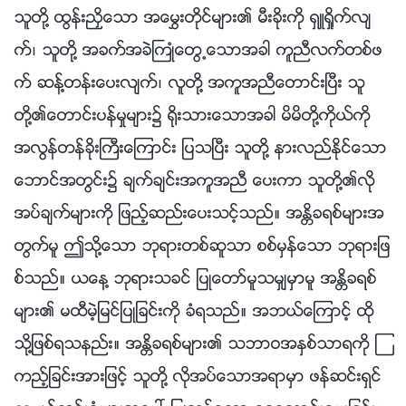
သူတို႔ ထြန္းညႇိေသာ အေမႊးတိုင္မ်ား၏ မီးခိုးကို ရွဴရႈိက္လ်
က္၊ သူတို႔ အခက္အခဲႀကဳံေတြ႕ေသာအခါ ကူညီလက္တစ္ဖ
က္ ဆန႔္တန္းေပးလ်က္၊ လူတို႔ အကူအညီေတာင္းၿပီး သူ
တို႔၏ေတာင္းပန္မႈမ်ား၌ ႐ိုးသားေသာအခါ မိမိတို႔ကိုယ္ကို
အလြန္တန္ခိုးႀကီးေၾကာင္း ျပသၿပီး သူတို႔ နားလည္ႏိုင္ေသာ
ေဘာင္အတြင္း၌ ခ်က္ခ်င္းအကူအညီ ေပးကာ သူတို႔၏လို
အပ္ခ်က္မ်ားကို ျဖည့္ဆည္းေပးသင့္သည္။ အႏၲိခရစ္မ်ားအ
တြက္မူ ဤသို႔ေသာ ဘုရားတစ္ဆူသာ စစ္မွန္ေသာ ဘုရားျဖ
စ္သည္။ ယေန႔ ဘုရားသခင္ ျပဳေတာ္မူသမွ်မွာမူ အႏၲိခရစ္
မ်ား၏ မထီမဲ့ျမင္ျပဳျခင္းကို ခံရသည္။ အဘယ္ေၾကာင့္ ထို
သို႔ျဖစ္ရသနည္း။ အႏၲိခရစ္မ်ား၏ သဘာဝအႏွစ္သာရကို ၾ
ကည့္ျခင္းအားျဖင့္ သူတို႔ လိုအပ္ေသာအရာမွာ ဖန္ဆင္းရွင္