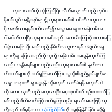
ဘုရားသခင္ကို ယုံၾကည္ၿပီး လိုက္ေလွ်ာက္သည့္ လုပ္င
န္းစဥ္တြင္ အႏၲိခရစ္မ်ား၌ ဘုရားသခင္၏ ပင္ကိုလကၡဏာႏွ
င့္ အႏွစ္သာရႏွင့္ပတ္သက္၍ အယူအဆမ်ား အၿမဲတမ္း ေ
ပၚေပါက္လာၿပီး ဘုရားသခင္သည္ အဘယ္ေၾကာင့္ စကားေျ
ပာ႐ုံသာေျပာၿပီး မည္သည့္ နိမိတ္လကၡဏာႏွင့္ အံ့ဖြယ္အမႈ
မ်ားကိုမွ် မျပသသည္ကို သူတို႔ အၿမဲတမ္း ေမးခြန္းထုတ္ၾက
သည္။ အႏၲိခရစ္မ်ားသည္လည္း ဘုရားသခင္၏ ႏႈတ္ကပ
တ္ေတာ္မ်ားကို ဖတ္ရႈၾကေသာ္ျငား သူတို႔၏ရည္႐ြယ္ခ်က္မွာ
သမၼာတရားကို ရွာေဖြရန္ သို႔မဟုတ္ လက္ခံရန္ မဟုတ္ဘဲ
ထိုအစား သူတို႔သည္ ေလ့လာၿပီး ေစ့ေစ့စပ္စပ္ စဥ္းစားဆင္ျ
ခင္သည့္ စိတ္ဓာတ္ျဖင့္ ဖတ္ရႈၾကသည္။ ရလဒ္အေနျဖင့္ သူ
တို႔သည္ စစ္မွန္ေသာ
ယုံၾကည္ျခင္း
ကို ေမြးျမဴႏိုင္ျခင္း မရွိ႐ုံ