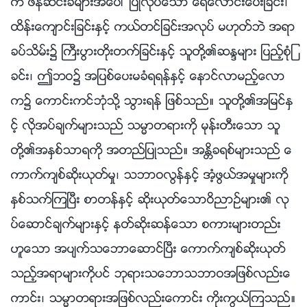
က ဖန္ဆင္းခံမ်ားအေပၚ ျပဳလုပ္ေသာ ေရေလာင္းေပးျခင္း၊
ထိန္းေက်ာင္းျခင္းႏွင့္ ကယ္တင္ျခင္းအလုပ္ မဟုတ္ဘဲ အရာ
ခပ္သိမ္း၌ ႀကီးပြားတိုးတက္ျခင္းႏွင့္ သူတို႔၏ဆႏၵမ်ား ျပည့္စုံျ
ခင္း၊ ဤဘဝ၌ အျပစ္ေပးမခံရရန္ႏွင့္ ေနာင္လာမည့္ေလာ
က၌ ေကာင္းကင္ဘုံသို႔ သြားရန္ ျဖစ္သည္။ သူတို႔၏အျမင္ႏွ
င့္ လိုအပ္ခ်က္မ်ားသည္ သမၼာတရားကို မုန္းတီးေသာ သူ
တို႔၏အႏွစ္သာရကို အတည္ျပဳသည္။ အႏၲိခရစ္မ်ားသည္ ေ
ကာက္က်စ္ဆိုးယုတ္မႈ၊ သဘာဝလြန္ႏွင့္ အံ့ဖြယ္အမႈမ်ားကို
ႏွစ္သက္ၾကၿပီး စာတန္ႏွင့္ ဆိုးယုတ္ေသာဝိညာဥ္မ်ား၏ လု
ပ္ေဆာင္ခ်က္မ်ားႏွင့္ နတ္ဆိုးဆန္ေသာ စကားမ်ားတည္း
ဟူေသာ အပ်က္သေဘာေဆာင္ၿပီး ေကာက္က်စ္ဆိုးယုတ္
သည့္အရာမ်ားကိုပင္ ဘုရားသေဘာသဘာဝအျဖစ္လည္းေ
ကာင္း၊ သမၼာတရားအျဖစ္လည္းေကာင္း ကိုးကြယ္ၾကသည္။