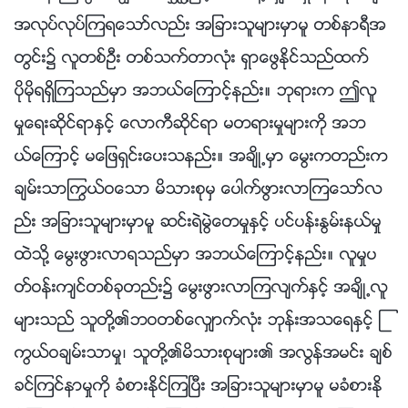
အလုပ္လုပ္ၾကရေသာ္လည္း အျခားသူမ်ားမွာမူ တစ္နာရီအ
တြင္း၌ လူတစ္ဦး တစ္သက္တာလုံး ရွာေဖြႏိုင္သည္ထက္
ပိုမိုရရွိၾကသည္မွာ အဘယ္ေၾကာင့္နည္း။ ဘုရားက ဤလူ
မႈေရးဆိုင္ရာႏွင့္ ေလာကီဆိုင္ရာ မတရားမႈမ်ားကို အဘ
ယ္ေၾကာင့္ မေျဖရွင္းေပးသနည္း။ အခ်ိဳ႕မွာ ေမြးကတည္းက
ခ်မ္းသာႂကြယ္ဝေသာ မိသားစုမွ ေပါက္ဖြားလာၾကေသာ္လ
ည္း အျခားသူမ်ားမွာမူ ဆင္းရဲမြဲေတမႈႏွင့္ ပင္ပန္းႏြမ္းနယ္မႈ
ထဲသို႔ ေမြးဖြားလာရသည္မွာ အဘယ္ေၾကာင့္နည္း။ လူမႈပ
တ္ဝန္းက်င္တစ္ခုတည္း၌ ေမြးဖြားလာၾကလ်က္ႏွင့္ အခ်ိဳ႕လူ
မ်ားသည္ သူတို႔၏ဘဝတစ္ေလွ်ာက္လုံး ဘုန္းအသေရႏွင့္ ႂ
ကြယ္ဝခ်မ္းသာမႈ၊ သူတို႔၏မိသားစုမ်ား၏ အလြန္အမင္း ခ်စ္
ခင္ၾကင္နာမႈကို ခံစားႏိုင္ၾကၿပီး အျခားသူမ်ားမွာမူ မခံစားႏို