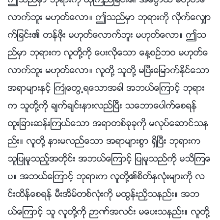
ဤသည္မွာ ဘုရားကို ယုံၾကည္ျခင္း၏ အဓိပၸာယ္ မဟုတ္ေ
လာက္ဘူး မဟုတ္ေလာ။ ဤသည္မွာ ဘုရားကို လိုက္ေလွ်ာ
က္ျခင္း၏ တန္ဖိုး မဟုတ္ေလာက္ဘူး မဟုတ္ေလာ။ ဤသ
ည္မွာ ဘုရားက လူတို႔ကို ေပးလိုေသာ ေန႔စဥ္ဘဝ မဟုတ္ေ
လာက္ဘူး မဟုတ္ေလာ။ လူတို႔ သူတို႔ မၿပီးေျမာက္ႏိုင္ေသာ
အရာမ်ားႏွင့္ ႀကဳံေတြ႕ရေသာအခါ အဘယ္ေၾကာင့္ ဘုရား
က သူတို႔ကို ခ်က္ခ်င္းနားလည္ၿပီး သေဘာေပါက္ေစရန္
ထူးျခားဆန္းၾကယ္ေသာ အရာတစ္ခုခုကို မလုပ္ေဆာင္သန
ည္း။ လူတို႔ နားမလည္ေသာ အရာမ်ားစြာ ရွိၿပီး ဘုရားက
သူျပဳမူသည့္အတိုင္း အဘယ္ေၾကာင့္ ျပဳမူသည္ကို မသိၾကေ
ပ။ အဘယ္ေၾကာင့္ ဘုရားက လူတို႔၏စိတ္ႏွလုံးမ်ားကို လ
င္းထိန္ေစရန္ မီးအိမ္တစ္လုံးကို မထြန္းညႇိသနည္း။ အဘ
ယ္ေၾကာင့္ သူ လူတို႔ကို ဉာဏ္အလင္း မေပးသနည္း။ လူတို႔