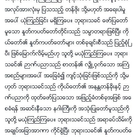
အလုပ္အားလုံးမွ ျပသသည့္ တန္ဖိုး သို႔မဟုတ္ အေရးပါမႈ
အေပၚ ယုံၾကည္ျခင္း မရွိၾကေပ။ ဘုရားသခင္ ေဖာ္ျပေတာ္
မူေသာ ႏႈတ္ကပတ္ေတာ္တိုင္းသည္ သမၼာတရားျဖစ္ၿပီး ကို
ယ္ေတာ္၏ ႏႈတ္ကပတ္ေတာ္မ်ား တစ္ခုခ်င္းစီသည္ ျပည့္စုံၿ
ပီး ျဖစ္ေျမာက္လိမ့္မည္ဟု သူတို႔ မယုံၾကည္ၾကေပ။ ဘုရား
သခင္၏ ဉာဏ္ပညာသည္ စာတန္၏ လွ်ိဳ႕ဝွက္ေသာ အႀကံ
အစည္မ်ားအေပၚ အေျခခံ၍ က်င့္သုံးျခင္းျဖစ္သည္ကို သို႔မ
ဟုတ္ ဘုရားသခင္သည္ ကိုယ္ေတာ္၏ အနႏၲတန္ခိုးႏွင့္ ဉာ
ဏ္ပညာကို ထုတ္ေဖာ္ျပသေသာ အျဖည့္ခံတစ္ခုအျဖစ္ အေ
စခံရန္ အဆင္းနီေသာ နဂါးႀကီးကို အသုံးျပဳေတာ္မူသည္ကို
သူတို႔ မယုံၾကည္ၾကေပ။ ဘုရားသခင္သည္ အရာခပ္သိမ္းကို
အခ်ဳပ္အျခာအာဏာ ကိုင္စြဲၿပီး ဘုရားသခင္၏ ႏႈတ္ကပတ္ေ