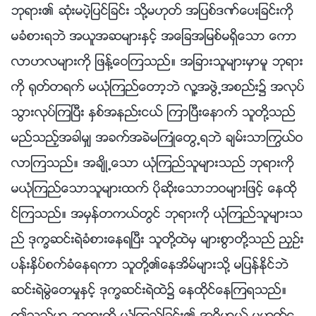
ဘုရား၏ ဆုံးမပဲ့ျပင္ျခင္း သို႔မဟုတ္ အျပစ္ဒဏ္ေပးျခင္းကို
မခံစားရဘဲ အယူအဆမ်ားႏွင့္ အေျခအျမစ္မရွိေသာ ေကာ
လာဟလမ်ားကို ျဖန႔္ေဝၾကသည္။ အျခားသူမ်ားမွာမူ ဘုရား
ကို ႐ုတ္တရက္ မယုံၾကည္ေတာ့ဘဲ လူ႔အဖြဲ႕အစည္း၌ အလုပ္
သြားလုပ္ၾကၿပီး ႏွစ္အနည္းငယ္ ၾကာၿပီးေနာက္ သူတို႔သည္
မည္သည့္အခါမွ် အခက္အခဲမႀကဳံေတြ႕ရဘဲ ခ်မ္းသာႂကြယ္ဝ
လာၾကသည္။ အခ်ိဳ႕ေသာ ယုံၾကည္သူမ်ားသည္ ဘုရားကို
မယုံၾကည္ေသာသူမ်ားထက္ ပိုဆိုးေသာဘဝမ်ားျဖင့္ ေနထို
င္ၾကသည္။ အမွန္တကယ္တြင္ ဘုရားကို ယုံၾကည္သူမ်ားသ
ည္ ဒုကၡဆင္းရဲခံစားေနရၿပီး သူတို႔ထဲမွ မ်ားစြာတို႔သည္ ညႇဥ္း
ပန္းႏွိပ္စက္ခံေနရကာ သူတို႔၏ေနအိမ္မ်ားသို႔ မျပန္ႏိုင္ဘဲ
ဆင္းရဲမြဲေတမႈႏွင့္ ဒုကၡဆင္းရဲထဲ၌ ေနထိုင္ေနၾကရသည္။