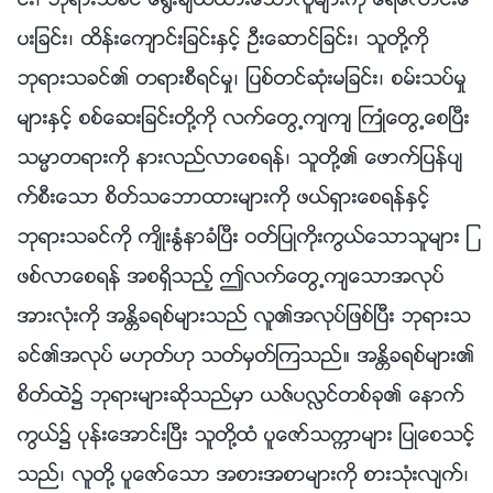
င္း၊ ဘုရားသခင္ ေ႐ြးခ်ယ္ထားေသာလူမ်ားကို ေရေလာင္းေ
ပးျခင္း၊ ထိန္းေက်ာင္းျခင္းႏွင့္ ဦးေဆာင္ျခင္း၊ သူတို႔ကို
ဘုရားသခင္၏ တရားစီရင္မႈ၊ ျပစ္တင္ဆုံးမျခင္း၊ စမ္းသပ္မႈ
မ်ားႏွင့္ စစ္ေဆးျခင္းတို႔ကို လက္ေတြ႕က်က် ႀကဳံေတြ႕ေစၿပီး
သမၼာတရားကို နားလည္လာေစရန္၊ သူတို႔၏ ေဖာက္ျပန္ပ်
က္စီးေသာ စိတ္သေဘာထားမ်ားကို ဖယ္ရွားေစရန္ႏွင့္
ဘုရားသခင္ကို က်ိဳးႏြံနာခံၿပီး ဝတ္ျပဳကိုးကြယ္ေသာသူမ်ား ျ
ဖစ္လာေစရန္ အစရွိသည့္ ဤလက္ေတြ႕က်ေသာအလုပ္
အားလုံးကို အႏၲိခရစ္မ်ားသည္ လူ၏အလုပ္ျဖစ္ၿပီး ဘုရားသ
ခင္၏အလုပ္ မဟုတ္ဟု သတ္မွတ္ၾကသည္။ အႏၲိခရစ္မ်ား၏
စိတ္ထဲ၌ ဘုရားမ်ားဆိုသည္မွာ ယဇ္ပလႅင္တစ္ခု၏ ေနာက္
ကြယ္၌ ပုန္းေအာင္းၿပီး သူတို႔ထံ ပူေဇာ္သကၠာမ်ား ျပဳေစသင့္
သည္၊ လူတို႔ ပူေဇာ္ေသာ အစားအစာမ်ားကို စားသုံးလ်က္၊