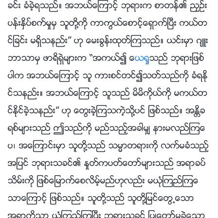
ခင္း ခံခဲ့ရသည္။ အဘယ္ေၾကာင့္ ဘုရားက စာတန္၏ ညႇဥ္း
ပန္းႏွိပ္စက္မႈမွ သူတို႔ကို ကာကြယ္ေစာင့္ေရွာက္ၿပီး ကယ္တ
င္ျခင္း မရွိသနည္း” ဟု ေမးခြန္းထုတ္ၾကသည္။ ယင္းမွာ ဂ်ဴး
ဘာသာမွ ဖာရိရွဲမ်ားက “အကယ္၍
ေယရႈ
သည္ ဘုရားျဖစ္
ပါက အဘယ္ေၾကာင့္ သူ ကားစင္တင္၍သတ္သည္ကို ခံရႏို
င္သနည္း။ အဘယ္ေၾကာင့္ သူသည္ မိမိကိုယ္ကို မကယ္တ
င္ႏိုင္ခဲ့သနည္း” ဟု ေတြးခဲ့ၾကသကဲ့သို႔ပင္ ျဖစ္သည္။ အႏၲိခ
ရစ္မ်ားသည္ ဤသည္ကို မည္သည့္အခါမွ် နားမလည္ၾကေ
ပ၊ အေၾကာင္းမွာ သူတို႔သည္ သမၼာတရားကို လက္မခံသည့္
အျပင္ ဘုရားသခင္၏ ႏႈတ္ကပတ္ေတာ္မ်ားသည္ အရာခပ္
သိမ္းကို ျဖစ္ေျမာက္ေစလိမ့္မည္ဟုလည္း မယုံၾကည္ၾကေ
သာေၾကာင့္ ျဖစ္သည္။ သူတို႔သည္ သူတို႔ျမင္ေတြ႕ေသာ
အရာကိုသာ ယုံၾကည္ၾကၿပီး ဘုရားသခင္ ျပဳေတာ္မူခဲ့ေသာ