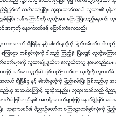
ခင္သည္ လူ႔ဇာတိ၌ အသက္ရွင္ၿပီး၊ ပို၍ လက္ေတြ႕က်ေသာ ဘုရားသ
္ရွိျခင္းကို သက္ေသျပၿပီး၊ ဘုရားသခင္အေပၚ လူသား၏ ပုန
ကြၽမ္းျခင္း လမ္းေၾကာင္းကို လူတို႔အား ေျပာျပၿပီးသည့္ေနာက္
င္းအရာကို ေနာက္တစ္ဖန္ ေျပာင္းလဲေလသည္။
ူသားအလယ္ ခ်ိဳၿမိန္မႈ ႏွင့္ ခါးသီးမႈတို႔ကို ျမည္းစမ္းရင္း၊ င
ၾကဝဠာ တစ္ခြင္လုံးကို ငါသည္ ၾကည့္ခဲ့၊ ၿပီးလွ်င္ လူတို႔အၾကား 
ေတာ္မ်ားကို လူသားမ်ိဳးႏြယ္က အလြယ္တကူ နားမလည္ေပ။ အေ
ျဖင့္ ယင္းမွာ တူညီဆဲ ျဖစ္သည္- ယင္းက လူတို႔ကို လူ႔ဇာတိခ
ယ္ ခ်ိဳၿမိန္မႈ ႏွင့္ ခါးသီးမႈတို႔ကို ျမည္းစမ္းၿပီး ျဖစ္သည္ဟ
စ္သည္ဟု အဘယ္ေၾကာင့္ သူဆိုသနည္း။ ဘုရားသခင္သည္ ဝိညာဥ္ျ
႔ဇာတိခံ ျဖစ္တည္မႈ၏ အကန႔္အသတ္မ်ားျဖင့္ ေႏွာင္ဖြဲ႕ျခင္း 
္ၿပီး၊ ဘုရားသခင္၏ ဝိညာဥ္ေတာ္က စၾကဝဠာတစ္ခြင္လုံးကို ျပည့္ေစ