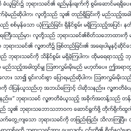
ိ ခံယူျခင္း၌ ဘုရားသခင္၏ ရည္မွန္းခ်က္ကို စြမ္းေဆာင္မရရ
က္ခဲ့မည္ဆိုပါက၊ လူတို႔သည္ သူ၏ တည္ရွိျခင္းကို မည္သည့္အခါမ
္ စစ္မွန္ေသာ ယုံၾကည္ျခင္း ရွိႏိုင္စြမ္း မရွိၾကသည့္အျပင္၊ န
ရးႀကီးသည္မွာ၊ လူတို႔သည္ ဘုရားသခင္၏စိတ္သေဘာထားကို မည္သ
 ဘုရားသခင္၏ လူ႔ဇာတိ၌ ျဖစ္တည္ျခင္း၏ အေရးပါမႈႏွင့္ဆို
သည္ ဘုရားသခင္ကို သိႏိုင္စြမ္း မရွိခဲ့ၾကပါက၊ ထိုမေရရာသ
မည္သည့္အခါတြင္မွ် ဩဇာလႊမ္းမိုးမည္ မဟုတ္ေပ။ ဤအရာတြင္
လာ။ သာ၍ ရွင္းလင္းစြာ ေျပာရမည္ဆိုပါက၊ ဩဇာလႊမ္းမိုးသည္မ
ု ငါျပန္ယူသည္ဟု အဘယ္ေၾကာင့္ ငါဆိုသနည္း။ လူ႔ဇာတိခံယူ
နည္း။” ဘုရားသခင္ လူ႔ဇာတိခံယူသည့္ အခိုက္အတန႔္သည္ တန္ခိ
ည္ သူ၏ ဘုရားသေဘာသဘာဝက ေဆာင္႐ြက္ဖို႔ တိုက္႐ိုက္ထြက
္ေတြ႕က်ေသာ ဘုရားသခင္ကို တျဖည္းျဖည္း သိလာၾကၿပီး၊ ထိုသို
ာတစ္ခုကို ဘုရားသခင္အား ေပးလ်က္၊ ၎တို႔၏ စိတ္ႏွလုံးမ်