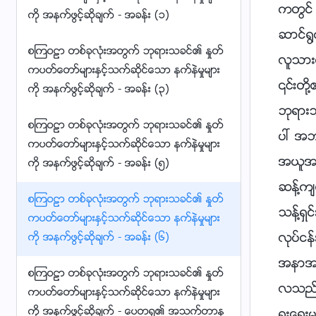
ကတြင္ 
ကို အနက္ဖြင့္ဆိုခ်က္ - အခန္း (၁)
ဆာင္႐ြ
စၾကဝဠာ တစ္ခုလုံးအတြက္ ဘုရားသခင္၏ ႏႈတ္
လူသားမ
ကပတ္ေတာ္မ်ားႏွင့္သက္ဆိုင္ေသာ နက္နဲမႈမ်ား
၎တို႔၏
ကို အနက္ဖြင့္ဆိုခ်က္ - အခန္း (၃)
ဘုရားသ
စၾကဝဠာ တစ္ခုလုံးအတြက္ ဘုရားသခင္၏ ႏႈတ္
ပၚ အဘယ
ကပတ္ေတာ္မ်ားႏွင့္သက္ဆိုင္ေသာ နက္နဲမႈမ်ား
အယူအဆ၊
ကို အနက္ဖြင့္ဆိုခ်က္ - အခန္း (၅)
ဆန္႔က်
စၾကဝဠာ တစ္ခုလုံးအတြက္ ဘုရားသခင္၏ ႏႈတ္
သန႔္ရွ
ကပတ္ေတာ္မ်ားႏွင့္သက္ဆိုင္ေသာ နက္နဲမႈမ်ား
လုပ္င
ကို အနက္ဖြင့္ဆိုခ်က္ - အခန္း (၆)
အနာအဆ
စၾကဝဠာ တစ္ခုလုံးအတြက္ ဘုရားသခင္၏ ႏႈတ္
လသည္။
ကပတ္ေတာ္မ်ားႏွင့္သက္ဆိုင္ေသာ နက္နဲမႈမ်ား
ကို အနက္ဖြင့္ဆိုခ်က္ - ေပတ႐ု၏ အသက္တာႏွ
ရးေရးမ