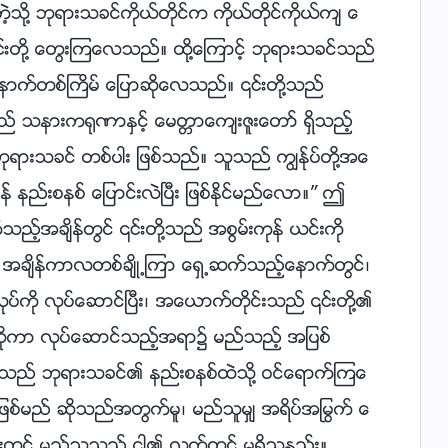
သို႔ ဘုရားသခင္ကိုယ္တိုင္က ကိုယ္တိုင္ကိုယ္က် ေ
ု ၎တို႔ ေတြးၾကေလသည္။ ထို႔ေၾကာင့္ ဘုရားသခင္သည္
ား ေနာက္တစ္ႀကိမ္ ေျပာဆိုေလသည္။ ၎တို႔သည္
ည္ သနားက႐ုဏာႏွင့္ ေမတၱာေက်းဇူးေတာ္ ရွိသည့္
းသခင္ တစ္ပါး ျဖစ္သည္။ သူသည္ ကြၽန္ုပ္တို႔အေ
္းစနစ္ ေျပာင္းလဲၿပီး ျဖစ္ႏိုင္မည္ေလာ။” ဤ
့္အခ်ိန္တြင္ ၎တို႔သည္ အစြမ္းကုန္ ယင္းကို
 အခ်ိန္ကာလတစ္ခ်ိဳ႕ၾကာ ေရွ႕ဆက္သည့္ေနာက္တြင္၊
ပ္ကို လုပ္ေဆာင္ၿပီး၊ အေယာက္တိုင္းသည္ ၎တို႔၏
ဆိုကာ လုပ္ေဆာင္သည့္အရာ၌ မည္သည့္ အျပစ္
သည္ ဘုရားသခင္၏ နည္းစနစ္ထဲသို႔ ဝင္ေရာက္ၾကေ
ည္ ဆိုသည္အတြက္မူ၊ မည္သူမွ် အရိပ္အႁမြက္ ေ
ံးတြင္ မည္သူသည္ ငါ၏ လက္တြင္ မရွိသနည္း။