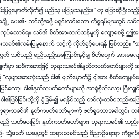
းျပမႈေနာက္လိုက္၍ မည္သူ မျပဳမူသနည္း။” ဟု ေျပာဆိုၿပီးသည့္
်ိဳ႕ ေပး၏- သင္တို႔အဖို႔ မရွင္းလင္းေသာ ကိစၥရပ္မ်ားတြင္ သင္တ
လုပ္ေဆာင္ရ။ သင္၏ စိတ္အားထက္သန္မႈကို ေလ်ာ့ေစဖို႔ ဤအရ
ားသခင္၏လမ္းျပမႈေနာက္ သင့္ကို လိုက္ခြင့္ေပးရန္ ျဖစ္သည္။
ြက္ သင္သည္ မည္သည့္အေၾကာင္းႏွင့္မွ် စိတ္မပ်က္ အားမေလ
းခ်က္မွာ အဓိကအားျဖင့္ ဘုရားသခင္၏ႏႈတ္ကပတ္ေတာ္မ်ားကို အာ႐ု
္ “လူမ်ားအားလုံးသည္ ငါ၏ မ်က္ေမွာက္၌ ငါ့အား စိတ္ေက်နပ္ေစႏိ
ိျမင္ေလာ့၊ ငါ၏ႏႈတ္ကပတ္ေတာ္မ်ားကို အာ႐ုံစိုက္ေလာ့၊ ၿပီးလွ်
့ ငါ၏ျဖစ္ျခင္းတို႔ကို ခြဲျခမ္း၍ မရႏိုင္သည့္ တစ္လုံးတစ္ဝတည္
ဘုရားသခင္၏ ႏႈတ္ကပတ္ေတာ္မ်ားကို ဖတ္ရႈေသာအခါတြင္၊ 
ည္ သတိေပးျခင္း ႏႈတ္ကပတ္ေတာ္မ်ား၊ ဘုရားသခင္၏ သည္းခံျခင္
 သို႔ေသာ္ ယေန႔တြင္ ဘုရားသခင္သည္ ဝိညာဥ္ေရးရာ ကိစၥရပ