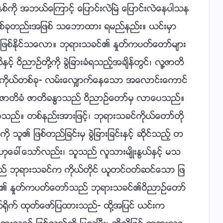
ကို အဘယ္ေၾကာင့္ ေျပာင္းလဲၿမဲ ေျပာင္းလဲေနပါသန
တစ္ခုတည္းအျဖစ္ သေဘာထား ရမည္နည္း။ ယင္းမွာ
ဖစ္ႏိုင္သေလာ။ ဘုရားသခင္၏ ႏႈတ္ကပတ္ေတာ္မ်ား
 ဝိညာဥ္တို႔ကို ခြဲျခားခံရသည့္အခ်ိန္တြင္၊ လူ႔ဇာတိ
ာ ခႏၶာကိုယ္တစ္ခု- လမ္းေလွ်ာက္ေနေသာ အေလာင္းေကာင္
ူ႔ဇာတိခံ ဇာတိခႏၶာသည္ ဝိညာဥ္ေတာ္မွ လာေပသည္။
္သည္။ တစ္နည္းအားျဖင့္၊ ဘုရားသခင္ကိုယ္ေတာ္တို
၏ ျဖစ္တည္ျခင္းမွ ခြဲျခားျခင္းႏွင့္ ဆိုင္သည့္ တ
ဟုေခၚေသာ္လည္း၊ သူသည္ လူသားမ်ိဳးႏြယ္ႏွင့္ မသ
သည္ ဘုရားသခင္က ကိုယ္တိုင္ ယူတင္ဝတ္ဆင္ေသာ ျဖ
ခင္၏ ႏႈတ္ကပတ္ေတာ္သည္ ဘုရားသခင္၏ဝိညာဥ္ေတာ္
္႐ိုက္ ထုတ္ေဖာ္ျပထားသည္- ထို႔အျပင္ ယင္းက