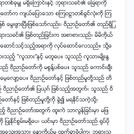
စ္ခုမွ် မရွိေၾကာင္းႏွင့္ ဘုရားသခင္၏ ေျခရာကို
ာဥ္ေတာ္က က်ယ္ေျပာေသာ စၾကဝဠာတစ္ခြင္လုံးကို ၾက
 ေမြးဖြားၿပီးျဖစ္ေသာ္လည္း၊ ဝိညာဥ္ေတာ္၏ တည္ရွိျ
ု႔ ဘုရားသခင္၏ ျဖစ္တည္ျခင္းက အစာစားသည္၊ မိမိကိုယ္
 လုပ္ေဆာင္သင့္သည့္အရာကို လုပ္ေဆာင္ေလသည္။ သို႔ေ
သည့္ “လူသား”ႏွင့္ မတူေပ။ သူသည္ လူသားမ်ိဳးႏြ
္ ဝိညာဥ္ေတာ္ကို မစြန႔္ပစ္ေပ။ သူသည္ ေကာင္းခ်ီး
မ့ေလ်ာ့ေပ။ ဝိညာဥ္ေတာ္ႏွင့္ ျဖစ္တည္မႈတို႔သည္ တိ
 ဝိညာဥ္ေတာ္၏ ျပယုဂ္ ျဖစ္သည့္အတြက္၊ သူသည္ ဝိ
ွင့္ ျဖစ္တည္မႈတို႔ကို ခြဲ၍ မရႏိုင္သကဲ့သို႔၊
သည့္ ဝိညာဥ္ေတာ္အတြက္ ထူးကဲ သာလြန္ျခင္းမွာ မျဖ
ႏိုင္စြမ္းမရွိေပ၊ ယင္းမွာ ဝိညာဥ္ေတာ္သည္ ႐ုပ္ပို
ူ အေသြးအသား ခႏၶာကိုယ္မွ ထြက္ခြာခဲ့ပါက၊ ဘုရားသ