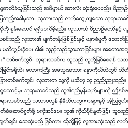
ူ႔ဇာတိခံယူျခင္းသည္ အဓိပၸာယ္ အားလုံး ဆုံးရႈံးေပမည္။ ဝိညာဥ္ေ
ျပသည့္အခါမွသာ၊ လူသားသည္ လက္ေတြ႕က်ေသာ ဘုရားသခင္ ကိုယ္တ
ုကို စြမ္းေဆာင္ ရရွိေပလိမ့္မည္။ လူသားထံ ဝိညာဥ္ေတာ္ႏွင့္ 
ခင္သည္ လူသား၏ မ်က္ကန္းျဖစ္ျခင္းႏွင့္ မနာခံမႈကို ေထာက္
သိကြၽမ္းခဲ့ေပ၊ ငါ၏ လွည့္လည္သြားလာျခင္းမ်ား အေတာအတြင
့ေပ။” တစ္ဖက္တြင္၊ ဘုရားသခင္က သူသည္ လူတို႔ျမင္ေစရန္ သဘ
္ျခင္းမရွိဘဲ၊ ေလာကႀကီး အေသြးအသား ခႏၶာကိုယ္ထဲတြင္ တိတ
ခားတစ္ဖက္တြင္၊ လူသားက သူ႔ကို မသိဟု သူ ညည္းညဴသည္။ ဤတ
ရႈေထာင့္မွ၊ ဘုရားသခင္သည္ သူ၏ရည္မွန္းခ်က္မ်ားကို ဤႏွစ္ဖ
ရားသခင္သည္ သဘာဝလြန္ နိမိတ္လကၡဏာမ်ားႏွင့္ အံ့ၾသဖြယ္
က္ခံေဆာင္႐ြက္ဖို႔ မလိုအပ္ေပ။ သူ၏ ကိုယ္ပိုင္ႏႈတ္ျဖင့္၊ သူသည္
ခ်က္ခ်င္း ေသဆုံးမည္ ျဖစ္ကာ၊ ထိုသို႔ျဖင့္ လူအားလုံးသည္