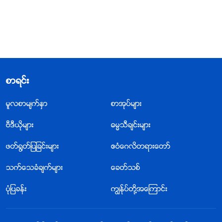
စာရင္း
မူလစာမ်က္ႏွာ
စာအုပ္မ်ား
ဗီဒီယိုမ်ား
ဓမၼသီခ်င္းမ်ား
ဖတ္႐ြတ္ျပျခင္းမ်ား
ဧဝံေဂလိတရားေတာ္
သက္ေသခံခ်က္မ်ား
ေခတ္သစ္
ပုံျပခန္း
ကြၽန္ုပ္တို႔အေၾကာင္း