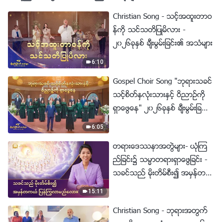
Christian Song - သင့္အထူးတာဝ
န္ကို သင္သတိျပဳမိလား -
၂၀၂၆ခုႏွစ္ ခ်ီးမြမ္းျခင္း၏ အသံမ်ား
6:10
Gospel Choir Song "ဘုရားသခင္
သင့္စိတ္ႏွလုံးသားႏွင့္ ဝိညာဥ္ကို
ရွာေဖြေန" ၂၀၂၆ခုႏွစ္ ခ်ီးမြမ္းျခ
င္း၏ အသံမ်ား
6:05
တရားေဒႆနာအတြဲမ်ား- ယုံၾက
ည္ျခင္း၌ သမၼာတရားရွာေဖြျခင္း -
သခင္သည္ မိုးတိမ္စီး၍ အမွန္တက
ယ္ ျပန္ႂကြလာမည္ေလာ။
15:11
Christian Song - ဘုရားအတြက္