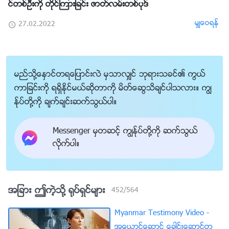
င္တစ္ဦးကို တိုင္ၾကားျခင္း ဇာတ္လမ္းတစ္ပုဒ္
မွ်ေဝရန္
27.02.2022
မည္သို႔ေႏွာင္တရေျပာင္းလဲ မွသာလွ်င္ ဘုရားသခင္၏ ကြယ္
ကာျခင္းကို ရရွိႏိုင္မယ္ဆိုတာကို မိတ္ေဆြသိခ်င္ပါသလား။ ကြၽ
န္ုပ္တို႔ကို ခ်က္ခ်င္းဆက္သြယ္ပါ။
Messenger မွတဆင့္ ကြၽန္ုပ္တို႔ကို ဆက္သြယ္
လိုက္ပါ။
အျခား ဤကဲ့သို႔ ႐ုပ္ရွင္မ်ား
452
/
564
Myanmar Testimony Video -
အေယာင္ေဆာင္ ေခါင္းေဆာင္တ