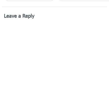
Leave a Reply