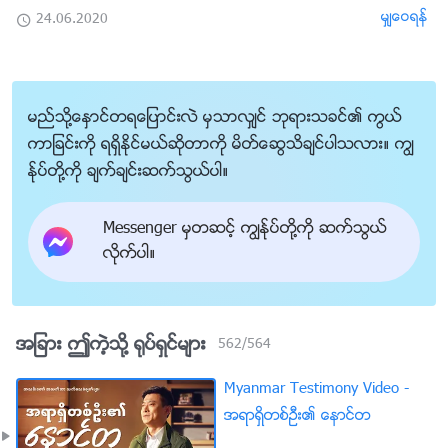
မွ်ေဝရန္
24.06.2020
မည္သို႔ေႏွာင္တရေျပာင္းလဲ မွသာလွ်င္ ဘုရားသခင္၏ ကြယ္
ကာျခင္းကို ရရွိႏိုင္မယ္ဆိုတာကို မိတ္ေဆြသိခ်င္ပါသလား။ ကြၽ
န္ုပ္တို႔ကို ခ်က္ခ်င္းဆက္သြယ္ပါ။
Messenger မွတဆင့္ ကြၽန္ုပ္တို႔ကို ဆက္သြယ္
လိုက္ပါ။
အျခား ဤကဲ့သို႔ ႐ုပ္ရွင္မ်ား
562
/
564
Myanmar Testimony Video -
အရာရွိတစ္ဦး၏ ေနာင္တ