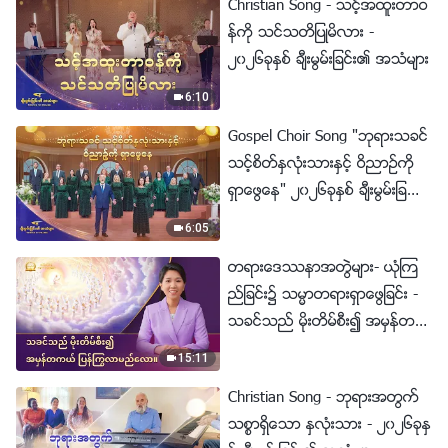
Christian Song - သင့္အထူးတာဝ
န္ကို သင္သတိျပဳမိလား -
၂၀၂၆ခုႏွစ္ ခ်ီးမြမ္းျခင္း၏ အသံမ်ား
6:10
Gospel Choir Song "ဘုရားသခင္
သင့္စိတ္ႏွလုံးသားႏွင့္ ဝိညာဥ္ကို
ရွာေဖြေန" ၂၀၂၆ခုႏွစ္ ခ်ီးမြမ္းျခ
င္း၏ အသံမ်ား
6:05
တရားေဒႆနာအတြဲမ်ား- ယုံၾက
ည္ျခင္း၌ သမၼာတရားရွာေဖြျခင္း -
သခင္သည္ မိုးတိမ္စီး၍ အမွန္တက
ယ္ ျပန္ႂကြလာမည္ေလာ။
15:11
Christian Song - ဘုရားအတြက္
သစၥာရွိေသာ ႏွလုံးသား - ၂၀၂၆ခုႏွ