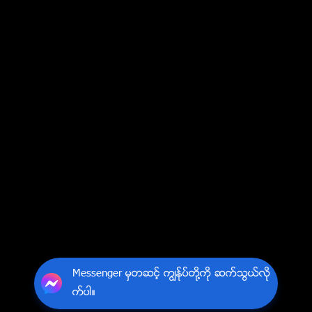
Messenger မွတဆင့္ ကြၽန္ုပ္တို႔ကို ဆက္သြယ္လို
က္ပါ။