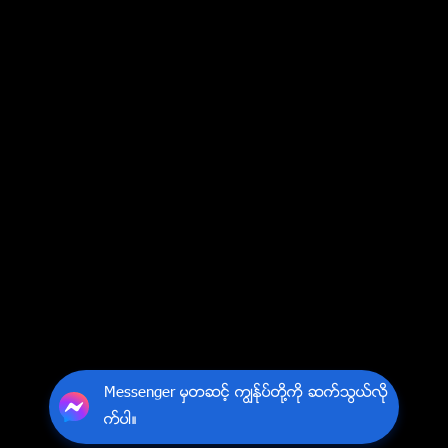
Messenger မွတဆင့္ ကြၽန္ုပ္တို႔ကို ဆက္သြယ္လို
က္ပါ။