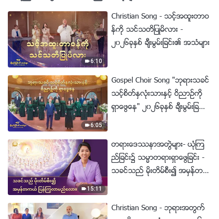
Christian Song - သင့္အထူးတာဝ
န္ကို သင္သတိျပဳမိလား -
၂၀၂၆ခုႏွစ္ ခ်ီးမြမ္းျခင္း၏ အသံမ်ား
6:10
Gospel Choir Song "ဘုရားသခင္
သင့္စိတ္ႏွလုံးသားႏွင့္ ဝိညာဥ္ကို
ရွာေဖြေန" ၂၀၂၆ခုႏွစ္ ခ်ီးမြမ္းျခ
င္း၏ အသံမ်ား
6:05
တရားေဒႆနာအတြဲမ်ား- ယုံၾက
ည္ျခင္း၌ သမၼာတရားရွာေဖြျခင္း -
သခင္သည္ မိုးတိမ္စီး၍ အမွန္တက
ယ္ ျပန္ႂကြလာမည္ေလာ။
15:11
Christian Song - ဘုရားအတြက္