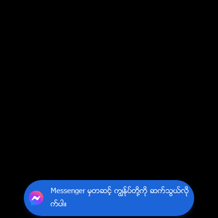
Messenger မွတဆင့္ ကြၽန္ုပ္တို႔ကို ဆက္သြယ္လို
က္ပါ။