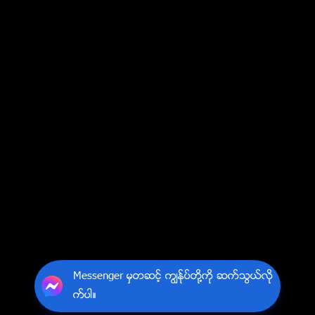
Messenger မွတဆင့္ ကြၽန္ုပ္တို႔ကို ဆက္သြယ္လို
က္ပါ။