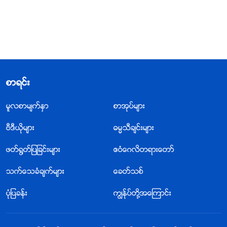
စာရင္း
မူလစာမ်က္ႏွာ
စာအုပ္မ်ား
ဗီဒီယိုမ်ား
ဓမၼသီခ်င္းမ်ား
ဖတ္႐ြတ္ျပျခင္းမ်ား
ဧဝံေဂလိတရားေတာ္
သက္ေသခံခ်က္မ်ား
ေခတ္သစ္
ပုံျပခန္း
ကြၽန္ုပ္တို႔အေၾကာင္း