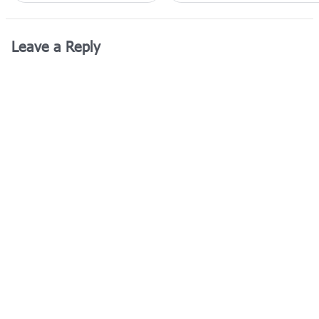
Leave a Reply