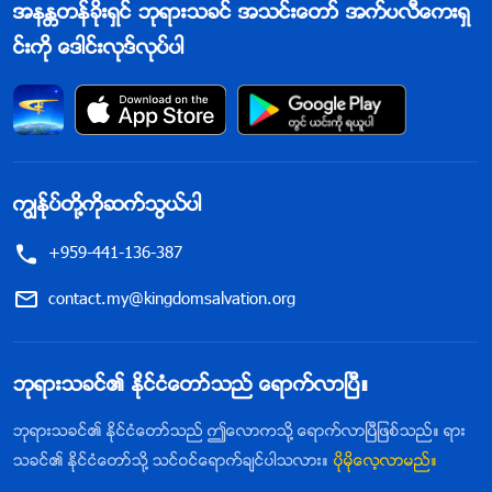
အနႏၲတန္ခိုးရွင္ ဘုရားသခင္ အသင္းေတာ္ အက္ပလီေကးရွ
င္းကို ေဒါင္းလုဒ္လုပ္ပါ
ကြၽန္ုပ္တို႔ကိုဆက္သြယ္ပါ
+959-441-136-387
contact.my@kingdomsalvation.org
ဘုရားသခင္၏ ႏိုင္ငံေတာ္သည္ ေရာက္လာၿပီ။
ဘုရားသခင္၏ ႏိုင္ငံေတာ္သည္ ဤေလာကသို႔ ေရာက္လာၿပီျဖစ္သည္။ ရား
သခင္၏ ႏိုင္ငံေတာ္သို႔ သင္ဝင္ေရာက္ခ်င္ပါသလား။
ပိုမိုေလ့လာမည္။