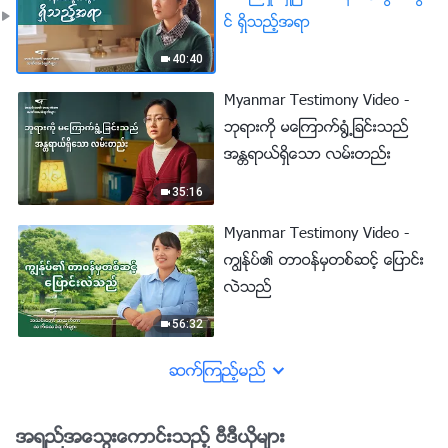
င္ ရွိသည့္အရာ
40:40
Myanmar Testimony Video -
ဘုရားကို မေၾကာက္႐ြံ႕ျခင္းသည္
အႏၲရာယ္ရွိေသာ လမ္းတည္း
35:16
Myanmar Testimony Video -
ကြၽန္ုပ္၏ တာဝန္မွတစ္ဆင့္ ေျပာင္း
လဲသည္
56:32
ဆက္ၾကည့္မည္
အရည္အေသြးေကာင္းသည့္ ဗီဒီယိုမ်ား