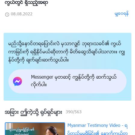
ကြယ္တြင္ ရွိသည့္အရာ
မွ်ေဝရန္
08.08.2022
မည္သို႔ေႏွာင္တရေျပာင္းလဲ မွသာလွ်င္ ဘုရားသခင္၏ ကြယ္
ကာျခင္းကို ရရွိႏိုင္မယ္ဆိုတာကို မိတ္ေဆြသိခ်င္ပါသလား။ ကြၽ
န္ုပ္တို႔ကို ခ်က္ခ်င္းဆက္သြယ္ပါ။
Messenger မွတဆင့္ ကြၽန္ုပ္တို႔ကို ဆက္သြယ္
လိုက္ပါ။
အျခား ဤကဲ့သို႔ ႐ုပ္ရွင္မ်ား
390
/
563
Myanmar Testimony Video - ရ
ပ္တည္မႈမရွိျခင္း၏ ေနာက္ကြယ္တြ