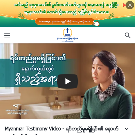
Myanmar Testimony Video - ရပ္တည္မႈမရွိျခင္း၏ ေနာက္