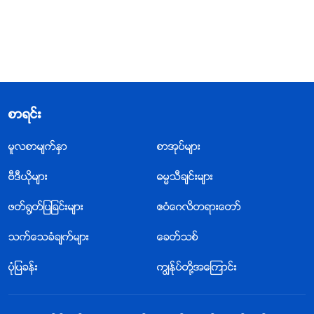
စာရင္း
မူလစာမ်က္ႏွာ
စာအုပ္မ်ား
ဗီဒီယိုမ်ား
ဓမၼသီခ်င္းမ်ား
ဖတ္႐ြတ္ျပျခင္းမ်ား
ဧဝံေဂလိတရားေတာ္
သက္ေသခံခ်က္မ်ား
ေခတ္သစ္
ပုံျပခန္း
ကြၽန္ုပ္တို႔အေၾကာင္း