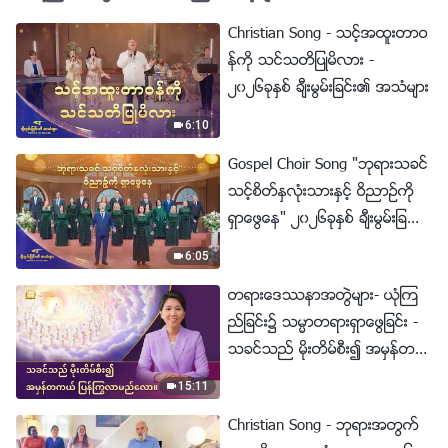
Christian Song - သင့္အထူးတာဝ
န္ကို သင္သတိျပဳမိလား -
၂၀၂၆ခုႏွစ္ ခ်ီးမြမ္းျခင္း၏ အသံမ်ား
6:10
Gospel Choir Song "ဘုရားသခင္
သင့္စိတ္ႏွလုံးသားႏွင့္ ဝိညာဥ္ကို
ရွာေဖြေန" ၂၀၂၆ခုႏွစ္ ခ်ီးမြမ္းျခ
င္း၏ အသံမ်ား
6:05
တရားေဒႆနာအတြဲမ်ား- ယုံၾက
ည္ျခင္း၌ သမၼာတရားရွာေဖြျခင္း -
သခင္သည္ မိုးတိမ္စီး၍ အမွန္တက
ယ္ ျပန္ႂကြလာမည္ေလာ။
15:11
Christian Song - ဘုရားအတြက္