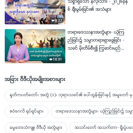
သစၥာရွိေသာ ႏွလုံးသား - ၂၀၂၆ခုႏွ
စ္ ခ်ီးမြမ္းျခင္း၏ အသံမ်ား
6:27
တရားေဒႆနာအတြဲမ်ား- ယုံၾက
ည္ျခင္း၌ သမၼာတရားရွာေဖြျခင္း -
သခင္ မိုးတိမ္စီး၍ ႂကြဆင္းမည္ကို
သာ ေစာင့္ေမွ်ာ္ေနသူမ်ား အမဂၤ
10:31
လာရွိ၏
အျခား ဗီဒီယိုအမ်ိဳးအစားမ်ား
ႏႈတ္ကပတ္ေတာ္၊ အတြဲ (၁)၊ ဘုရားသခင္၏ ေပၚထြန္းျခင္းႏွင့္ အမႈေတာ္ မွ 
ဧဝံေဂလိ ႐ုပ္ရွင္မ်ား
တရားေဒႆနာအတြဲမ်ား- ယုံၾကည္ျခင္း၌ သမၼာ
ဓမၼေတးသံက်ဴး ဗီဒီယို အတြဲမ်ား
အသင္းေတာ္ အသက္တာ- ရႈိးပြဲ