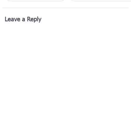
Leave a Reply