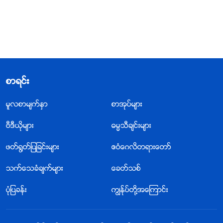
စာရင္း
မူလစာမ်က္ႏွာ
စာအုပ္မ်ား
ဗီဒီယိုမ်ား
ဓမၼသီခ်င္းမ်ား
ဖတ္႐ြတ္ျပျခင္းမ်ား
ဧဝံေဂလိတရားေတာ္
သက္ေသခံခ်က္မ်ား
ေခတ္သစ္
ပုံျပခန္း
ကြၽန္ုပ္တို႔အေၾကာင္း