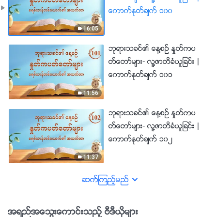
ေကာက္ႏုတ္ခ်က္ ၁၀၀
16:05
ဘုရားသခင္၏ ေန႔စဥ္ ႏႈတ္ကပ
တ္ေတာ္မ်ား- လူ႔ဇာတိခံယူျခင္း |
ေကာက္ႏုတ္ခ်က္ ၁၀၁
11:56
ဘုရားသခင္၏ ေန႔စဥ္ ႏႈတ္ကပ
တ္ေတာ္မ်ား- လူ႔ဇာတိခံယူျခင္း |
ေကာက္ႏုတ္ခ်က္ ၁၀၂
11:37
ဆက္ၾကည့္မည္
အရည္အေသြးေကာင္းသည့္ ဗီဒီယိုမ်ား