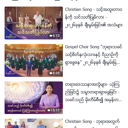
Christian Song - သင့္အထူးတာဝ
န္ကို သင္သတိျပဳမိလား -
၂၀၂၆ခုႏွစ္ ခ်ီးမြမ္းျခင္း၏ အသံမ်ား
6:10
Gospel Choir Song "ဘုရားသခင္
သင့္စိတ္ႏွလုံးသားႏွင့္ ဝိညာဥ္ကို
ရွာေဖြေန" ၂၀၂၆ခုႏွစ္ ခ်ီးမြမ္းျခ
င္း၏ အသံမ်ား
6:05
တရားေဒႆနာအတြဲမ်ား- ယုံၾက
ည္ျခင္း၌ သမၼာတရားရွာေဖြျခင္း -
သခင္သည္ မိုးတိမ္စီး၍ အမွန္တက
ယ္ ျပန္ႂကြလာမည္ေလာ။
15:11
Christian Song - ဘုရားအတြက္