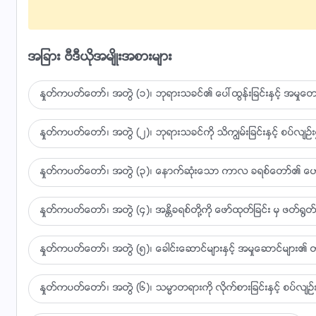
မေန႔က အေဝးရပ္သို႔ ေမ်ာလြင့္ခဲ့လည္း
အျခား ဗီဒီယိုအမ်ိဳးအစားမ်ား
ဒီေန႔ေတာ့ ကြၽန္ုပ္အိမ္ျပန္လမ္းရွာေတြ႕ခဲ့
လူႏွင့္မတူေအာင္ ဒဏ္ရာေတြႏွင့္ ေပပြ
ႏႈတ္ကပတ္ေတာ္၊ အတြဲ (၁)၊ ဘုရားသခင္၏ ေပၚထြန္းျခင္းႏွင့္ အမႈေတာ္
ဒီဘဝက အိပ္မက္ပါလားလို႔ ကြၽန္ုပ္ပူေဆြး
ႏႈတ္ကပတ္ေတာ္၊ အတြဲ (၂)၊ ဘုရားသခင္ကို သိကြၽမ္းျခင္းႏွင့္ စပ္လ်ဥ္း၍
ေဝဒနာခံစားေနရတဲ့ဘဝကို အဆုံးသတ္ဖို႔ ကိုယ္ေတာ္ေ
ႏႈတ္ကပတ္ေတာ္၊ အတြဲ (၃)၊ ေနာက္ဆုံးေသာ ကာလ ခရစ္ေတာ္၏ ေဟာေျပ
ေနာက္ထပ္ ကြၽန္ုပ္လမ္းမေပ်ာက္၊ ေနာက္ထပ္ ေလမလြင
ႏႈတ္ကပတ္ေတာ္၊ အတြဲ (၄)၊ အႏၲိခရစ္တို႔ကို ေဖာ္ထုတ္ျခင္း မွ ဖတ္႐ြတ္ျ
အိမ္ကိုကြၽန္ုပ္ေရာက္ၿပီ၊
ကိုယ္ေတာ္၏ ဝတ္႐ုံျဖဴကြၽန္ုပ္ျမင္ၿပီ
ႏႈတ္ကပတ္ေတာ္၊ အတြဲ (၅)၊ ေခါင္းေဆာင္မ်ားႏွင့္ အမႈေဆာင္မ်ား၏ တာ
ဒါဟာ ကိုယ္ေတာ့္မ်က္ႏွာရဲ႕ ေရာင္ျခည္အလင္းတန္း
ႏႈတ္ကပတ္ေတာ္၊ အတြဲ (၆)၊ သမၼာတရားကို လိုက္စားျခင္းႏွင့္ စပ္လ်ဥ္း
ေဝဒနာခံစားေနရတဲ့ဘဝကို အဆုံးသတ္ဖို႔ ကိုယ္ေတာ္ေ