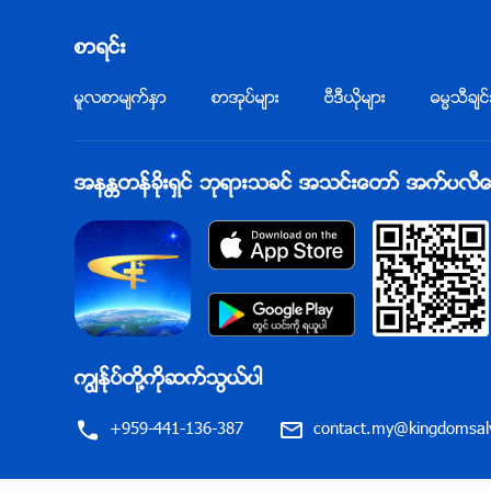
စာရင္း
မူလစာမ်က္ႏွာ
စာအုပ္မ်ား
ဗီဒီယိုမ်ား
ဓမၼသီခ်င္
အနႏၲတန္ခိုးရွင္ ဘုရားသခင္ အသင္းေတာ္ အက္ပလီေကးရ
ကြၽန္ုပ္တို႔ကိုဆက္သြယ္ပါ
+959-441-136-387
contact.my@kingdomsalv