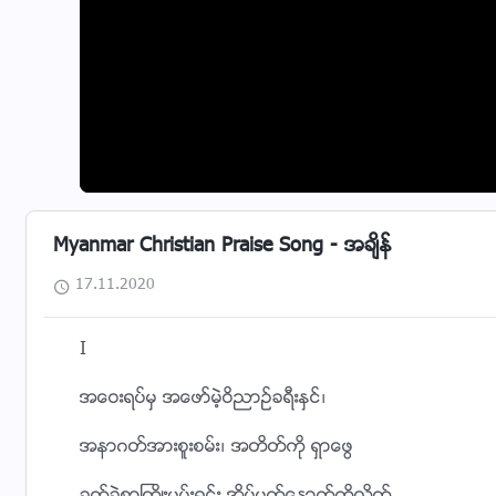
Myanmar Christian Praise Song - အခ်ိန္
17.11.2020
I
အေဝးရပ္မွ အေဖာ္မဲ့ဝိညာဥ္ခရီးႏွင္၊
အနာဂတ္အားစူးစမ္း၊ အတိတ္ကို ရွာေဖြ