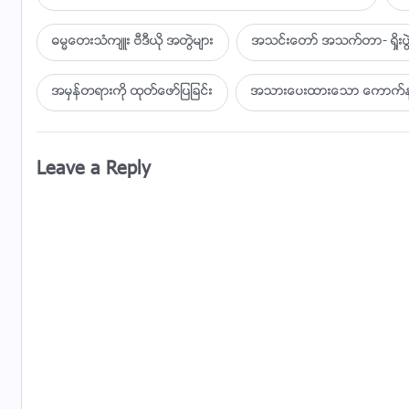
ဓမၼေတးသံက်ဴး ဗီဒီယို အတြဲမ်ား
အသင္းေတာ္ အသက္တာ- ရႈိး
အမွန္တရားကို ထုတ္ေဖာ္ျပျခင္း
အသားေပးထားေသာ ေကာက္ႏုတ္
Leave a Reply