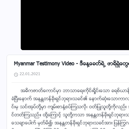
Myanmar Testimony Video - ဒီေန႔ေခတ္ရဲ႕ ဖာရိရွဲ
22.01.2021
အဓိကဇာတ္ေကာင္မွာ ဘာသာေရးကိုင္းရႈိင္းေသာ ခရစ္ယာန္တစ
ခံၿပီးေနာက္ အနႏၲတန္ခိုးရွင္ဘုရားသခင္၏ ေနာက္ဆုံးေသာ
င္းမွ သင္းအုပ္တို႔မွာ က်မ္းစာႏွံ႔စပ္ၾကသလို၊ ဝတ္ျပဳသူတို႔ကိုလ
င္တတ္ၾကသည္။ ထို႔ေၾကာင့္ သူတို႔ကသာ အနႏၲတန္ခိုးရွင္ဘုရား
ေသခ်ာေပါက္ မွတ္မိ၍၊ အနႏၲတန္ခိုးရွင္ဘုရားသခင္အား ျပန္ႂ