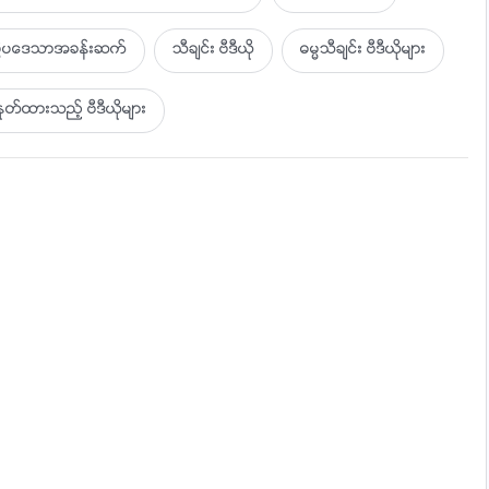
ပြဲပေဒသာအခန္းဆက္
သီခ်င္း ဗီဒီယို
ဓမၼသီခ်င္း ဗီဒီယိုမ်ား
ထားသည့္ ဗီဒီယိုမ်ား