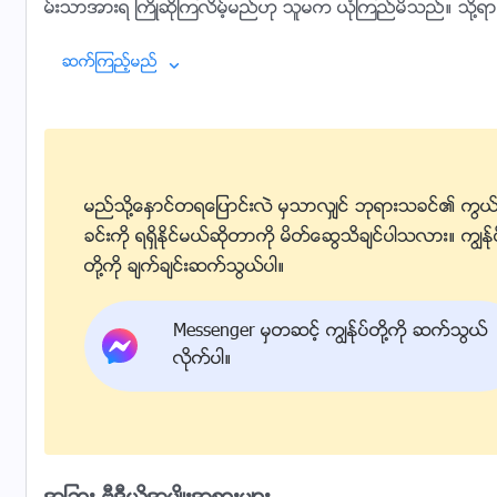
မ္းသာအားရ ႀကိဳဆိုၾကလိမ့္မည္ဟု သူမက ယုံၾကည္မိသည္။ သို႔ရာ
ယင္းအေၾကာင္းကို ေလ့လာရန္ ျငင္းဆန္သည့္အျပင္၊ သူမအား လမ
ဆက္ၾကည့္မည္
အံ့ၾသရေလသည္။ သူတို႔က အသင္းေတာ္မွ ညီအစ္ကိုေမာင္ႏွမမ်ားအာ
က္ အယူမွား အေတြးမွားမ်ားကို ျဖန႔္ေဝၾကသည္။ သူမကိုလည္း အ
င္းေတာ္တာဝန္မွ ရပ္ဆိုင္းပစ္မည္ဟူ၍လည္းေကာင္း၊ အသင္းေတ
သည္။ သို႔ေသာ္ သင္းအုပ္တို႔၏ အျပဳအမူတို႔က ၎တို႔၏သ႐ုပ္မွန
အမွန္ကို ရွင္းရွင္းလင္းလင္း ေဖာ္ျပျခင္းျဖစ္ေနသည္။ ၎တို႔သည
မည္သို႔ေႏွာင္တရေျပာင္းလဲ မွသာလွ်င္ ဘုရားသခင္၏ ကြယ
ည္။ သူမသည္ ၎တို႔၏ ထိန္းခ်ဳပ္မႈႏွင့္ ေလွာင္အိမ္အတြင္းမွ လြ
ခင္းကို ရရွိႏိုင္မယ္ဆိုတာကို မိတ္ေဆြသိခ်င္ပါသလား။ ကြၽန္ု
က္ရန္အတြက္ ပို၍ပင္ စိတ္ပိုင္းျဖတ္မိေတာ့သည္။
တို႔ကို ခ်က္ခ်င္းဆက္သြယ္ပါ။
Messenger မွတဆင့္ ကြၽန္ုပ္တို႔ကို ဆက္သြယ္
လိုက္ပါ။