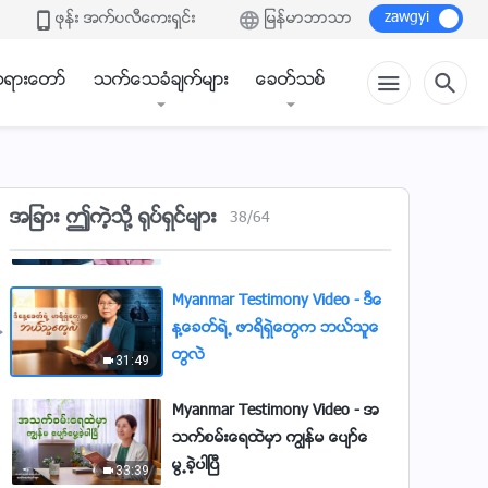
ဖုန္း အက္ပလီေကးရွင္း
ျမန္မာဘာသာ
ကြၽန္ုပ္ ျမင္ရၿပီ
28:29
ရားေတာ္
သက္ေသခံခ်က္မ်ား
ေခတ္သစ္
Myanmar Testimony Video -
ဘုရားဆီဦးလွည့္ဖို႔ မုသားေတြကိုျဖ
တ္ေက်ာ္ျခင္း
25:06
Myanmar Testimony Video - ေ
အျခား ဤကဲ့သို႔ ႐ုပ္ရွင္မ်ား
38
/
64
ကာင္းကင္ႏိုင္ငံေတာ္ထဲ ဝင္ေရာက္
ဖို႔ ကြၽန္ုပ္ကို အဘယ္သူ တားဆီးေန
33:46
သနည္း။
Myanmar Testimony Video - ဒီေ
န႔ေခတ္ရဲ႕ ဖာရိရွဲေတြက ဘယ္သူေ
တြလဲ
31:49
Myanmar Testimony Video - အ
သက္စမ္းေရထဲမွာ ကြၽန္မ ေပ်ာ္ေ
မြ႕ခဲ့ပါၿပီ
33:39