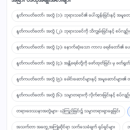
အျခား ဗီဒီယိုအမ်ိဳးအစားမ်ား
ႏႈတ္ကပတ္ေတာ္၊ အတြဲ (၁)၊ ဘုရားသခင္၏ ေပၚထြန္းျခင္းႏွင့္ အမႈေတာ္
ႏႈတ္ကပတ္ေတာ္၊ အတြဲ (၂)၊ ဘုရားသခင္ကို သိကြၽမ္းျခင္းႏွင့္ စပ္လ်ဥ္း၍
ႏႈတ္ကပတ္ေတာ္၊ အတြဲ (၃)၊ ေနာက္ဆုံးေသာ ကာလ ခရစ္ေတာ္၏ ေဟာေျပ
ႏႈတ္ကပတ္ေတာ္၊ အတြဲ (၄)၊ အႏၲိခရစ္တို႔ကို ေဖာ္ထုတ္ျခင္း မွ ဖတ္႐ြတ္ျ
ႏႈတ္ကပတ္ေတာ္၊ အတြဲ (၅)၊ ေခါင္းေဆာင္မ်ားႏွင့္ အမႈေဆာင္မ်ား၏ တာ
ႏႈတ္ကပတ္ေတာ္၊ အတြဲ (၆)၊ သမၼာတရားကို လိုက္စားျခင္းႏွင့္ စပ္လ်ဥ္း
တရားေဒႆနာအတြဲမ်ား- ယုံၾကည္ျခင္း၌ သမၼာတရားရွာေဖြျခင္း
အသက္တာ အေတြ႕အႀကဳံဆိုင္ရာ သက္ေသခံခ်က္ ႐ုပ္ရွင္မ်ား
ဘ