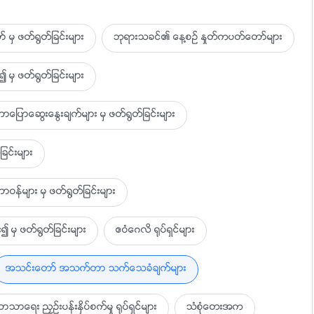
 မွ ဖတ္႐ြတ္ျခင္းမ်ား
ဘုရားသခင္၏ ေန႔စဥ္ ႏႈတ္ကပတ္ေတာ္မ်ား
 မွ ဖတ္႐ြတ္ျခင္းမ်ား
ာေဆြးေႏြးခ်က္မ်ား မွ ဖတ္႐ြတ္ျခင္းမ်ား
ခင္းမ်ား
ဝန္မ်ား မွ ဖတ္႐ြတ္ျခင္းမ်ား
၍ မွ ဖတ္႐ြတ္ျခင္းမ်ား
ဧဝံေဂလိ ႐ုပ္ရွင္မ်ား
အသင္းေတာ္ အသက္တာ သက္ေသခံခ်က္မ်ား
ာသာေရး ညႇဥ္းပန္းႏွိပ္စက္မႈ ႐ုပ္ရွင္မ်ား
သံစုံေတးအက