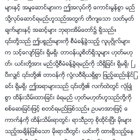
မ်ားႏွင့္ အမႈေဆာင္မ်ားက ဤအလုပ္ကို ေကာင္းမြန္စြာ မည္
သို႔လုပ္ေဆာင္ရမည္ဟူသည္အတြက္ တိက်ေသာ သတ္မွတ္
ခ်က္မ်ားႏွင့္ အဆင့္မ်ား ဘုရားအိမ္ေတာ္၌ ရွိသည္။
၎တို႔သည္ ဤပစၥည္းမ်ားကို စီမံခန႔္ခြဲသည့္ လူပုဂၢိဳလ္မ်ား
က သင့္ေလ်ာ္ျခင္း ရွိမရွိ၊ တာဝန္ယူစိတ္ရွိသူမ်ား ဟုတ္မဟု
တ္၊ ယင္းတို႔အား မည္သို႔စီမံခန႔္ခြဲရမည္ကို သိရွိျခင္း ရွိမရွိ၊ ၿ
ပီးလွ်င္ ၎တို႔၏ တာဝန္ကို လုံ႔လဝီရိယရွိစြာ ျဖည့္ဆည္းႏိုင္ျ
ခင္း ရွိမရွိ၊ ဤအရာမ်ားသည္ ၎တို႔၏ လက္ထဲတြင္ လုံၿခဳံ
စြာ ထိန္းသိမ္းထားျခင္း ခံရမည္ ဟုတ္မဟုတ္ဟူသည္တို႔ကို
စစ္ေဆးျခင္းျဖင့္ စတင္ရမည္ျဖစ္သည္။ ဥပမာအားျဖင့္ ေ
ကာက္ႏွံကို ထိန္းသိမ္းရာတြင္၊ ရာသီဥတု စိုထိုင္းၿပီး မိုးမ်ား
သည့္အခ်ိန္ျဖစ္ေသာ မိုးရာသီတြင္၊ ယင္းကို ထားရွိသည့္ေန