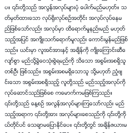
ပ။ ၎တို႔သည္ အလြန္အလုပ္မ်ားပုံ ေပါက္မည္မဟုတ္။ သ
တ္မွတ္ထားေသာ လုပ္႐ိုးလုပ္စဥ္အတိုင္း အလုပ္လုပ္ေနမ
ည္ျဖစ္ေသာ္လည္း အလုပ္မွာ ထိေရာက္မႈနည္းမည္ မဟုတ္
သည့္အျပင္ အက်ိဳးသက္ေရာက္မႈလည္း ေကာင္းမြန္မည္ျဖစ္
သည္။ ယင္းမွာ လူအင္အားႏွင့္ အခ်ိန္ကို က်ိဳးေၾကာင္းဆီေ
လ်ာ္စြာ မည္သို႔ခြဲေဝသုံးစြဲရမည္ကို သိေသာ အစြမ္းအစရွိသူ
တစ္ဦး ျဖစ္သည္။ အစြမ္းအစမရွိေသာသူ သို႔မဟုတ္ ညံ့ဖ်
င္းေသာ အစြမ္းအစရွိသည့္ လူတို႔သည္ မည္သည့္အလုပ္ကို
လုပ္ေဆာင္သည္ျဖစ္ေစ ကေမာက္ကမျဖစ္ၾကသည္။
၎တို႔သည္ ေန႔စဥ္ အလြန္အလုပ္မ်ားၾကေသာ္လည္း မည္
သည့္အရာက ၎တို႔အား အလုပ္မ်ားေစသည္ကို ၎တို႔ကို
ယ္တိုင္ပင္ ေသခ်ာမေျပာႏိုင္ေပ။ ၎တို႔တြင္ အခ်ိန္ဇယားမ