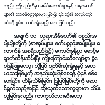
သည္။ ဤသည္တို႔မွာ ေခါင္းေဆာင္မ်ားႏွင့္ အမႈေဆာင္
မ်ား၏ တာဝန္ဝတၱရားမ်ားျဖစ္ၿပီး ၎တို႔၏ အလုပ္တြင္
၎တို႔ စြမ္းေဆာင္ရရွိရမည့္အရာ ျဖစ္သည္။
အခ်က္ ၁၀- ဘုရားအိမ္ေတာ္၏ ပစၥည္းအ
မ်ိဳးမ်ိဳးတို႔ကို (စာအုပ္မ်ား၊ စက္ပစၥည္းအမ်ိဳးမ်ိဳး၊ ေ
ကာက္ႏွံ အစရွိသည္ျဖင့္) ေကာင္းမြန္စြာ ေစာင့္ေ
ရွာက္ထိန္းသိမ္းၿပီး က်ိဳးေၾကာင္းဆီေလ်ာ္စြာ ခြဲေ
ဝျဖန႔္ျဖဴးေလာ့၊ ထို႔ျပင္ ပ်က္စီးဆုံးရႈံးမႈႏွင့္ အလ
ဟႆျဖစ္မႈကို အနည္းဆုံးျဖစ္ေစရန္ ပုံမွန္ စစ္ေ
ဆးျခင္း၊ ထိန္းသိမ္းျခင္း၊ ျပဳျပင္ျခင္းတို႔ကို ေဆာ
င္႐ြက္သည့္အျပင္ ဆိုးယုတ္ေသာလူမ်ားက သိမ္း
ယူျခင္းမွလည္း ကာကြယ္တားဆီးေလာ့