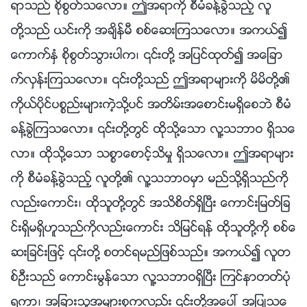
ရာသည္ စိုစြတ္သေလာ။ ဤအရာကို စီမံခန႔္ခြဲသည့္ လူ
တို႔သည္ ယင္းကို အခ်ိန္မီ စစ္ေဆးၾကသေလာ။ အကယ္၍
ေကာက္ႏွံ စိုစြတ္သြားပါက၊ ၎တို႔ အျပင္ထုတ္၍ အေျခာ
က္လွန္းၾကသေလာ။ ၎တို႔သည္ ဤအရာမ်ားကို မိမိတို႔၏
ကိုယ္ပိုင္ပစၥည္းမ်ားကဲ့သို႔ပင္ အတိမ္းအေစာင္းမရွိေစဘဲ စီမံ
ခန႔္ခြဲၾကသေလာ။ ၎တို႔တြင္ ထိုသို႔ေသာ လူ႔သဘာဝ ရွိသေ
လာ။ ထိုသို႔ေသာ သစၥာေစာင့္သိမႈ ရွိသေလာ။ ဤအရာမ်ား
ကို စီမံခန႔္ခြဲသည့္ လူတို႔၏ လူ႔သဘာဝမွာ မည္သို႔ရွိသည္ကို
လည္းေကာင္း၊ ထိုသူတို႔တြင္ အသိစိတ္ရွိၿပီး ေကာင္းျမတ္ျခ
င္းရွိမရွိဟူသည္ကိုလည္းေကာင္း သိျမင္ရန္ ထိုသူတို႔ကို စစ္ေ
ဆးျခင္းျဖင့္ ၎တို႔ စတင္ရမည္ျဖစ္သည္။ အကယ္၍ လူတ
စ္ဦးသည္ ေကာင္းမြန္ေသာ လူ႔သဘာဝရွိၿပီး ၾကင္နာတတ္ပုံ
ရကာ၊ အျခားသူအမ်ားစုကလည္း ၎တို႔အေပၚ အျပဳသေ