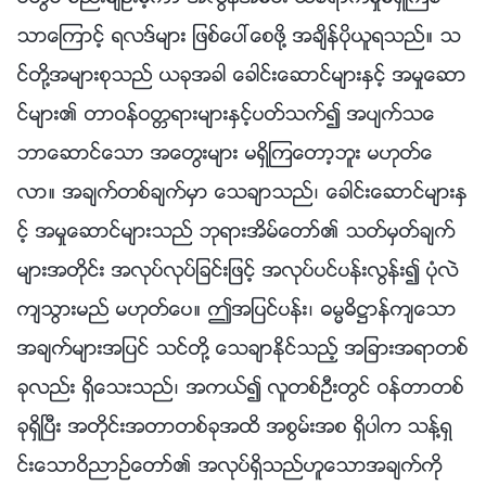
သာေၾကာင့္ ရလဒ္မ်ား ျဖစ္ေပၚေစဖို႔ အခ်ိန္ပိုယူရသည္။ သ
င္တို႔အမ်ားစုသည္ ယခုအခါ ေခါင္းေဆာင္မ်ားႏွင့္ အမႈေဆာ
င္မ်ား၏ တာဝန္ဝတၱရားမ်ားႏွင့္ပတ္သက္၍ အပ်က္သေ
ဘာေဆာင္ေသာ အေတြးမ်ား မရွိၾကေတာ့ဘူး မဟုတ္ေ
လာ။ အခ်က္တစ္ခ်က္မွာ ေသခ်ာသည္၊ ေခါင္းေဆာင္မ်ားႏွ
င့္ အမႈေဆာင္မ်ားသည္ ဘုရားအိမ္ေတာ္၏ သတ္မွတ္ခ်က္
မ်ားအတိုင္း အလုပ္လုပ္ျခင္းျဖင့္ အလုပ္ပင္ပန္းလြန္း၍ ပုံလဲ
က်သြားမည္ မဟုတ္ေပ။ ဤအျပင္ပန္း၊ ဓမၼဓိ႒ာန္က်ေသာ
အခ်က္မ်ားအျပင္ သင္တို႔ ေသခ်ာႏိုင္သည့္ အျခားအရာတစ္
ခုလည္း ရွိေသးသည္၊ အကယ္၍ လူတစ္ဦးတြင္ ဝန္တာတစ္
ခုရွိၿပီး အတိုင္းအတာတစ္ခုအထိ အစြမ္းအစ ရွိပါက သန႔္ရွ
င္းေသာဝိညာဥ္ေတာ္၏ အလုပ္ရွိသည္ဟူေသာအခ်က္ကို