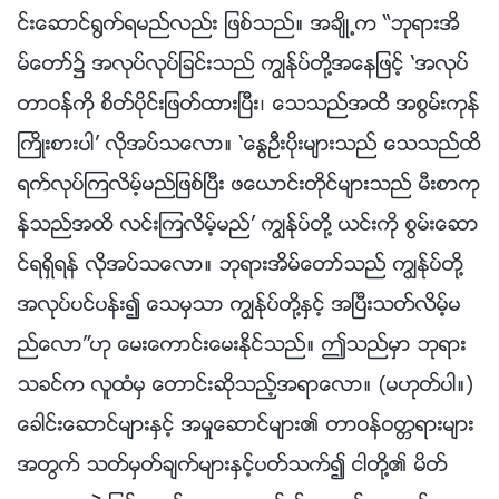
င္းေဆာင္႐ြက္ရမည္လည္း ျဖစ္သည္။ အခ်ိဳ႕က “ဘုရားအိ
မ္ေတာ္၌ အလုပ္လုပ္ျခင္းသည္ ကြၽန္ုပ္တို႔အေနျဖင့္ ‘အလုပ္
တာဝန္ကို စိတ္ပိုင္းျဖတ္ထားၿပီး၊ ေသသည္အထိ အစြမ္းကုန္
ႀကိဳးစားပါ’ လိုအပ္သေလာ။ ‘ေႏြဦးပိုးမ်ားသည္ ေသသည္ထိ
ရက္လုပ္ၾကလိမ့္မည္ျဖစ္ၿပီး ဖေယာင္းတိုင္မ်ားသည္ မီးစာကု
န္သည္အထိ လင္းၾကလိမ့္မည္’ ကြၽန္ုပ္တို႔ ယင္းကို စြမ္းေဆာ
င္ရရွိရန္ လိုအပ္သေလာ။ ဘုရားအိမ္ေတာ္သည္ ကြၽန္ုပ္တို႔
အလုပ္ပင္ပန္း၍ ေသမွသာ ကြၽန္ုပ္တို႔ႏွင့္ အၿပီးသတ္လိမ့္မ
ည္ေလာ”ဟု ေမးေကာင္းေမးႏိုင္သည္။ ဤသည္မွာ ဘုရား
သခင္က လူထံမွ ေတာင္းဆိုသည့္အရာေလာ။ (မဟုတ္ပါ။)
ေခါင္းေဆာင္မ်ားႏွင့္ အမႈေဆာင္မ်ား၏ တာဝန္ဝတၱရားမ်ား
အတြက္ သတ္မွတ္ခ်က္မ်ားႏွင့္ပတ္သက္၍ ငါတို႔၏ မိတ္