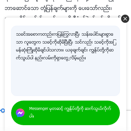
ဘာေဆာင္ေသာ တုံ႔ျပန္ခ်က္မ်ားကို ေပးေသာ္လည္း၊
ဘုရားအိမ္ေတာ္၏ ပစၥည္းမ်ားကို စီမံခန႔္ခြဲရန္ ၎တို႔ သင့္ေ
တာ္ျခင္း ရွိမရွိဟူသည္ကို သင္ မသိေသးပါက၊ မည္သည့္
သခင္အေစာကတည္းကျပန္ႂကြလာၿပီ၊ သန္းေပါင္းမ်ားစြာေ
အရာကို လုပ္ေဆာင္ရမည္နည္း။ ဆက္လက္ေစာင့္ၾကည့္ျခ
သာ လူေတြက သခင့္ကိုဆိုမိၿပီးၿပီ၊ သင္လည္း သခင့္ကိုအျ
င္း၊ စစ္ေဆးျခင္းႏွင့္ ႀကီးၾကပ္ျခင္းတို႔ကို သင္ ျပဳလုပ္ရမည္။
မန္ဆုံးႀကိဳဆိုမိခ်င္ပါသလား။ ယခုခ်က္ခ်င္း ကြၽန္ုပ္တို႔ကိုဆ
က္သြယ္ပါ နည္းလမ္းကိုရွာေတြ႕လိမ့္မည္။
ထိန္းသိမ္းေစာင့္ေရွာက္သူက ၎၏ တာဝန္ကို ျဖည့္ဆ
ည္းေနျခင္း ရွိမရွိဟူသည္ကို သိျမင္ရန္ သင္သည္ အတန္င
ယ္ၾကာၿပီးေနာက္ အေျခအေနမ်ားကို ေမးျမန္းရမည္။ ဥပမာ
အားျဖင့္ ေကာက္ႏွံႏွင့္ပတ္သက္၍ အႀကီးမားဆုံး ပူပန္စရာ
မွာ စိုထိုင္းဆျဖစ္သည္။ ထိန္းသိမ္းေစာင့္ေရွာက္သူသည္ စ
Messenger မွတဆင့္ ကြၽန္ုပ္တို႔ကို ဆက္သြယ္လိုက္
ပါးက်ီ စိုထိုင္းျခင္း ရွိမရွိဟူသည္ႏွင့္ ေကာက္ႏွံတြင္ ပိုးမႊား
ေခါင္းေဆာင္မ်ားႏွင့္ အမႈေဆာင္မ်ား၏ တာဝန္မ်ား (၁၁)
ပါ။
အခန္း တစ္
မ်ား ရွိႏိုင္ေျခ ရွိမရွိဟူသည္တို႔ကို စစ္ေဆးသင့္ၿပီး၊ ေကာ
00:20
51:43