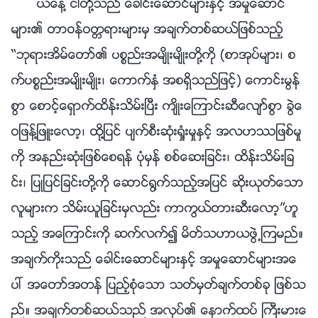
ယေန႔ ငါတို႔သည္ ေခါင္းေဆာင္မ်ားႏွင့္ အမႈေဆာင္
မ်ား၏ တာဝန္ဝတၱရားမ်ားမွ အခ်က္တစ္ဆယ္ျဖစ္သည့္
“ဘုရားအိမ္ေတာ္၏ ပစၥည္းအမ်ိဳးမ်ိဳးတို႔ကို (စာအုပ္မ်ား၊ စ
က္ပစၥည္းအမ်ိဳးမ်ိဳး၊ ေကာက္ႏွံ အစရွိသည္ျဖင့္) ေကာင္းမြန္
စြာ ေစာင့္ေရွာက္ထိန္းသိမ္းၿပီး က်ိဳးေၾကာင္းဆီေလ်ာ္စြာ ခြဲေ
ဝျဖန႔္ျဖဴးေလာ့၊ ထို႔ျပင္ ပ်က္စီးဆုံးရႈံးမႈႏွင့္ အလဟႆျဖစ္မႈ
ကို အနည္းဆုံးျဖစ္ေစရန္ ပုံမွန္ စစ္ေဆးျခင္း၊ ထိန္းသိမ္းျခ
င္း၊ ျပဳျပင္ျခင္းတို႔ကို ေဆာင္႐ြက္သည့္အျပင္ ဆိုးယုတ္ေသာ
လူမ်ားက သိမ္းယူျခင္းမွလည္း ကာကြယ္တားဆီးေလာ့”ဟူ
သည့္ အေၾကာင္းကို ဆက္လက္၍ မိတ္သဟာယဖြဲ႕ၾကမည္။
အခ်က္ကိုးသည္ ေခါင္းေဆာင္မ်ားႏွင့္ အမႈေဆာင္မ်ားအေ
ပၚ အေတာ္အတန္ ျပည့္စုံေသာ သတ္မွတ္ခ်က္တစ္ခု ျဖစ္သ
ည္။ အခ်က္တစ္ဆယ္သည္ အလုပ္၏ ေနာက္ထပ္ ႀကီးမားေ