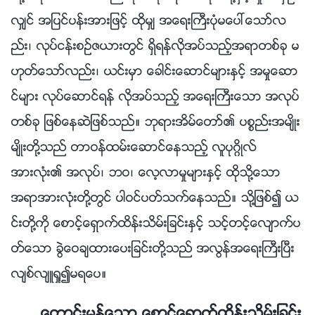
လွ်င္ အျပင္ပန္းအားျဖင့္ ထိုမွ် အေရးႀကီးပုံမေပၚေသာ္လ
ည္း၊ လုပ္ငန္းစဥ္ဇယားတြင္ ရွိရန္လိုအပ္သည့္အရာတစ္ခု မ
ဟုတ္ေသာ္လည္း၊ ယင္းမွာ ေခါင္းေဆာင္မ်ားႏွင့္ အမႈေဆာ
င္မ်ား လုပ္ေဆာင္ရန္ လိုအပ္သည့္ အေရးႀကီးေသာ အလုပ္
တစ္ခု ျဖစ္ေနဆဲျဖစ္သည္။ ဘုရားအိမ္ေတာ္၏ ပစၥည္းအမ်ိဳး
မ်ိဳးတို႔သည္ တာဝန္ထမ္းေဆာင္ေနသည့္ လူပုဂၢိဳလ္
အားလုံး၏ အလုပ္၊ ဘဝ၊ ေလ့လာမႈမ်ားႏွင့္ ထိုသို႔ေသာ
အရာအားလုံးတို႔တြင္ ပါဝင္ပတ္သက္ေနသည္။ သို႔ျဖစ္၍ ယ
င္းတို႔ကို ေစာင့္ေရွာက္ထိန္းသိမ္းျခင္းႏွင့္ သင့္တင့္ေလ်ာက္ပ
တ္ေသာ ခြဲေဝခ်ထားေပးျခင္းတို႔သည္ အလြန္အေရးႀကီးၿပီး
လ်စ္လ်ဴရႈ၍မရေပ။
ေကာင္းမြန္ေသာ ေစာင့္ေရွာက္ထိန္းသိမ္းျခင္း