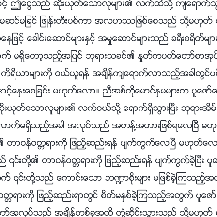
ာင့္ ဤေငြသည္ ဆိုးယုတ္ေသာလူမ်ား၏ လက္ထဲသို႔ က်ေရာက္သြား
မဆင္မျခင္ ျဖဳန္းတီးပစ္ကာ အလဟႆျဖစ္ေစသည္ သို႔မဟုတ္ ၎တို႔၏
ျဖင့္ ေခါင္းေဆာင္မ်ားႏွင့္ အမႈေဆာင္မ်ားသည္ ခရီးစရိတ္မ်
 မရွိေတာ့သည့္အျပင္ ဘုရားသခင္၏ ႏႈတ္ကပတ္ေတာ္စာအုပ္မ်ားက
င့္ ကိရိယာမ်ားကို ဝယ္ယူရန္ အခ်ိန္က်ေရာက္လာသည့္အခါတြ
ေႏွာင့္ေႏွးေစျခင္း မဟုတ္ေလာ။ ညီအစ္ကိုေမာင္ႏွမမ်ားက ပူေဇာ
ုးယုတ္ေသာလူမ်ား၏ လက္ဝယ္သို႔ ေရာက္ရွိသြားၿပီး ဘုရားအိ
လာက္မရွိသည့္အခါ အလုပ္သည္ အဟန႔္အတားျဖစ္ရေလၿပီ မဟုတ္
 တာဝန္ဝတၱရားကို ျဖည့္ဆည္းရန္ ပ်က္ကြက္ေလၿပီ မဟုတ္ေလာ။
 ၎တို႔၏ တာဝန္ဝတၱရားကို ျဖည့္ဆည္းရန္ ပ်က္ကြက္ခဲ့ၿပီး ပူေဇာ္သ
ြက္ ၎တို႔သည္ ေကာင္းေသာ ဘ႑ာစိုးမ်ား မျဖစ္ခဲ့ၾကသည့္အ
တၱရားကို ျဖည့္ဆည္းရာတြင္ စိတ္မႏွစ္ခဲ့ၾကသည့္အတြက္ ပူေဇာ္သကၠ
ာ္အလုပ္သည္ အခ်ိန္တစ္ခုအထိ တုံ႔ဆိုင္းသြားသည္ သို႔မဟုတ္