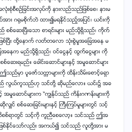
 အလုံးစုံစီစဥ္ျခင္းအလုပ္ကို နားလည္သည္ျဖစ္ေစ၊ နားမ
ပ္အား ဂ႐ုမစိုက္ဘဲ ထား၍မရႏိုင္သည့္အျပင္၊ ယင္းကို
 စစ္ေဆးၿပီးေသာ စာရင္းမ်ား မည္သို႔ရွိသည္၊ ကိုက္
ရမည္ျဖစ္ၿပီး ထို႔ေနာက္ လတ္တေလာ သုံးစြဲမႈအေျခအေန မ
ျခအေနက မည္သို႔ရွိသည္၊ ဝင္ေငြႏွင့္ ထြက္ေငြမ်ား ကို
ပန္းစစ္ေဆးရမည္။ ေခါင္းေဆာင္မ်ားႏွင့္ အမႈေဆာင္မ်ား
သည္မွာ ပူေဇာ္သကၠာမ်ားကို ထိန္းသိမ္းေစာင့္ေရွာ
္ လြယ္ကူသည္ဟု သင္တို႔ ဆိုမည္ေလာ။ ယင္း၌ အခ
္ အမႈေဆာင္မ်ားက “ကြၽန္ုပ္သည္ ကိန္းဂဏန္းမ်ားကို
ုလွ်င္ စစ္ေဆးျခင္းမ်ားႏွင့္ ႀကီးၾကပ္မႈမ်ားတြင္ သင့္
 စိစစ္ရာတြင္ သင့္ကို ကူညီေစေလာ့။ သင္သည္ ဤအ
ကာင္းျဖစ္ႏိုင္ေသာ္လည္း အကယ္၍ သင္သည္ လူတို႔အား မ