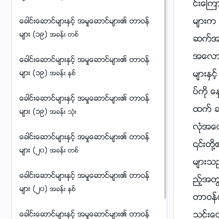
င္းေၾက
မ်ားက 
ေခါင္းေဆာင္မ်ားႏွင့္ အမႈေဆာင္မ်ား၏ တာဝန္
မ်ား (၁၉)
အခန္း တစ္
ဆက္အေန
အေလာက္
ေခါင္းေဆာင္မ်ားႏွင့္ အမႈေဆာင္မ်ား၏ တာဝန္
မ်ားႏွ
မ်ား (၁၉)
အခန္း ႏွစ္
ပ္ကို 
ေခါင္းေဆာင္မ်ားႏွင့္ အမႈေဆာင္မ်ား၏ တာဝန္
ထက္ ဆိ
မ်ား (၁၉)
အခန္း သုံး
လုံအေ
ေခါင္းေဆာင္မ်ားႏွင့္ အမႈေဆာင္မ်ား၏ တာဝန္
၎တို႔၏
မ်ား (၂၀)
အခန္း တစ္
မ်ားသည္
ေခါင္းေဆာင္မ်ားႏွင့္ အမႈေဆာင္မ်ား၏ တာဝန္
ည့္အတ
မ်ား (၂၀)
အခန္း ႏွစ္
တာဝန္ဝ
သင္းေတ
ေခါင္းေဆာင္မ်ားႏွင့္ အမႈေဆာင္မ်ား၏ တာဝန္