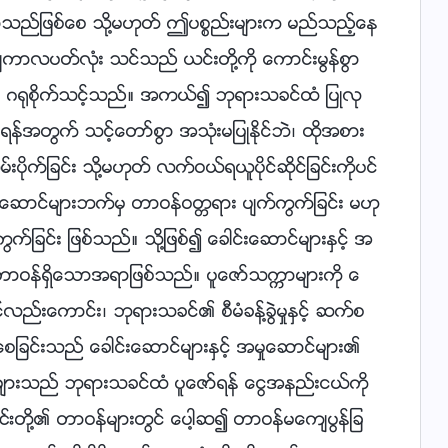
္သည္ျဖစ္ေစ သို႔မဟုတ္ ဤပစၥည္းမ်ားက မည္သည့္ေန
်ကာလပတ္လုံး သင္သည္ ယင္းတို႔ကို ေကာင္းမြန္စြာ
ပီး ဂ႐ုစိုက္သင့္သည္။ အကယ္၍ ဘုရားသခင္ထံ ျပဳလု
္အတြက္ သင့္ေတာ္စြာ အသုံးမျပဳႏိုင္ဘဲ၊ ထိုအစား
ိုက္ျခင္း သို႔မဟုတ္ လက္ဝယ္ရယူပိုင္ဆိုင္ျခင္းကိုပင္
မႈေဆာင္မ်ားဘက္မွ တာဝန္ဝတၱရား ပ်က္ကြက္ျခင္း မဟု
ခင္း ျဖစ္သည္။ သို႔ျဖစ္၍ ေခါင္းေဆာင္မ်ားႏွင့္ အ
ာဝန္ရွိေသာအရာျဖစ္သည္။ ပူေဇာ္သကၠာမ်ားကို ေ
ြင္လည္းေကာင္း၊ ဘုရားသခင္၏ စီမံခန႔္ခြဲမႈႏွင့္ ဆက္စ
ေစျခင္းသည္ ေခါင္းေဆာင္မ်ားႏွင့္ အမႈေဆာင္မ်ား၏
မမ်ားသည္ ဘုရားသခင္ထံ ပူေဇာ္ရန္ ေငြအနည္းငယ္ကို
၎တို႔၏ တာဝန္မ်ားတြင္ ေပါ့ဆ၍ တာဝန္မေက်ပြန္ျခ