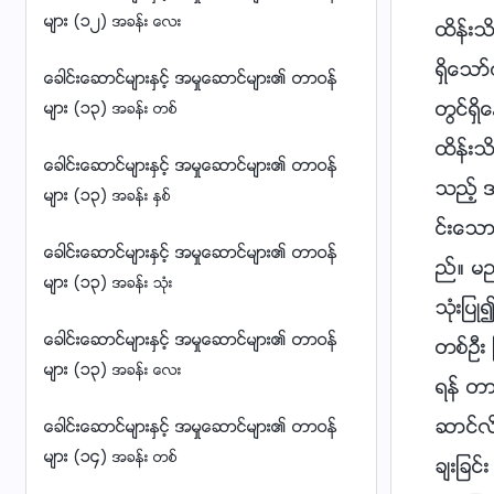
မ်ား (၁၂)
အခန္း ေလး
ထိန္းသ
ရွိေသာ
ေခါင္းေဆာင္မ်ားႏွင့္ အမႈေဆာင္မ်ား၏ တာဝန္
တြင္ရွ
မ်ား (၁၃)
အခန္း တစ္
ထိန္းသ
ေခါင္းေဆာင္မ်ားႏွင့္ အမႈေဆာင္မ်ား၏ တာဝန္
သည့္ 
မ်ား (၁၃)
အခန္း ႏွစ္
င္းေသာ
ေခါင္းေဆာင္မ်ားႏွင့္ အမႈေဆာင္မ်ား၏ တာဝန္
ည္။ မည
မ်ား (၁၃)
အခန္း သုံး
သုံးျပ
ေခါင္းေဆာင္မ်ားႏွင့္ အမႈေဆာင္မ်ား၏ တာဝန္
တစ္ဦး ျ
မ်ား (၁၃)
အခန္း ေလး
ရန္ တာ
ဆာင္လိ
ေခါင္းေဆာင္မ်ားႏွင့္ အမႈေဆာင္မ်ား၏ တာဝန္
မ်ား (၁၄)
အခန္း တစ္
ခ်းျခင