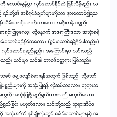
္ကို ေကာင္းမြန္စြာ လုပ္ေဆာင္ႏိုင္ဆဲ ျဖစ္လိမ့္မည္။ ယ
သည္ ၎တို႔၏ အစီရင္ခံခ်က္မ်ားကိုသာ နားေထာင္၍ရသ
န္းသိမ္းေစာင့္ေရွာက္ထားေသာ အဖိုးတန္ ပစၥည္း
 စာရင္းျပဳစုေလာ့၊ ထို႔ေနာက္ အေရးႀကီးေသာ အသုံးစရိ
းေဆာင္ရရွိႏိုင္သေလာ။ (စြမ္းေဆာင္ရရွိႏိုင္ပါသည္။)
္ လုပ္ေဆာင္ရမည္နည္း။ အေၾကာင္းမွာ ယင္းသည္
္ျဖစ္သည္၊ ယင္းမွာ သင္၏ တာဝန္ဝတၱရား ျဖစ္သည္။
င္ ေမြ႕ေလ်ာ္ခံစားရန္အတြက္ ျဖစ္သည္၊ သို႔ေသာ္
စၥည္းမ်ားကို အသုံးျပဳရန္ လိုအပ္သေလာ။ ဘုရားသ
အတြက္ အသုံးျပဳဖို႔ ရည္႐ြယ္ထားသည္ မဟုတ္ေလာ။
႐ြယ္ျခင္း မဟုတ္ေလာ။ ယင္းတို႔သည္ ဘုရားအိမ္ေ
အသုံးစရိတ္ ႏွစ္မ်ိဳးလုံးတြင္ ေခါင္းေဆာင္မ်ားႏွင့္ အ