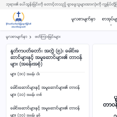
ဘုရား၏ ေပၚထြန္းျခင္းကို ေတာင့္တသည့္ ရွာေဖြသူမ်ားအားလုံးကို ကြၽန္ုပ္တို႔
ေခါင္းေဆာင္မ်ားႏွင့္ အမႈေဆာင္မ်ား၏ တာဝန္
မ်ား (၁၀)
အခန္း ႏွစ္
မူလစာမ်က္ႏွာ
စာအုပ္မ်
ေခါင္းေဆာင္မ်ားႏွင့္ အမႈေဆာင္မ်ား၏ တာဝန္
မ်ား (၁၀)
အခန္း သုံး
မူလစာမ်က္ႏွာ
ဖတ္ၾကားျခင္းမ်ား
ေခါင္းေဆာင္မ်ားႏွင့္ အမႈေဆာင္မ်ား၏ တာဝန္
ႏႈတ္ကပတ္ေတာ္၊ အတြဲ (၅)၊ ေခါင္းေ
မ်ား (၁၀)
အခန္း ေလး
ဆာင္မ်ားႏွင့္ အမႈေဆာင္မ်ား၏ တာဝန္
မ်ား (အခန္းအစုံ)
ေခါင္းေဆာင္မ်ားႏွင့္ အမႈေဆာင္မ်ား၏ တာဝန္
မ်ား (၁၀)
အခန္း ငါး
ေခါင္းေဆာင္မ်ားႏွင့္ အမႈေဆာင္မ်ား၏ တာဝန္
မ်ား (၁၁)
အခန္း တစ္
ပ
တာဝန္
ေခါင္းေဆာင္မ်ားႏွင့္ အမႈေဆာင္မ်ား၏ တာဝန္
၁
မ်ား (၁၁)
အခန္း ႏွစ္