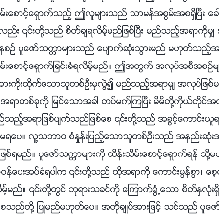
ိမ္းေစာင့္ေရွာက္သည့္ ဤလူမ်ားသည္ သာမန္အစြမ္းအစရွိၿပီး ေခါင္
္လည္း ၎တို႔သည္ စိတ္ခ်ရလိမ့္မည္ျဖစ္ၿပီး မည္သည့္အရာကိုမ
ိေနစဥ္ ပူေဇာ္သကၠာမ်ားသည္ ေပ်ာက္ဆုံးသြားမည္ မဟုတ္သည့္
ိမ္းေစာင့္ေရွာက္ျခင္းခံရလိမ့္မည္။ ဤအတြက္ အလုပ္အစီအစဥ္မ်ား
အားကိုးထိုက္ေသာသူတစ္ဦးမွလြဲ၍ မည္သည့္အရာမွ် အလုပ္ျဖ
အရာတစ္ခုကို ျမင္ေသာအခါ တပ္မက္ၾကၿပီး မိမိတို႔ကိုယ္တိုင္အ
္သည့္အရာျဖစ္ပ်က္သည္ျဖစ္ေစ ၎တို႔သည္ အခြင့္ေကာင္းယူရန္
ဳ၍မရေပ။ လူ႔သဘာဝ စံႏႈန္းျပည့္ေသာသူတစ္ဦးသည္ အနည္းဆုံးအာ
ဖစ္ရမည္။ ပူေဇာ္သကၠာမ်ားကို ထိန္းသိမ္းေစာင့္ေရွာက္ရန္ သို႔မ
ဝန္ေပးအပ္ခံရပါက ၎တို႔သည္ ထိုအရာကို ေကာင္းမြန္စြာ၊ ေစ့ေစ့စ
မ့္မည္။ ၎တို႔တြင္ ဘုရားသခင္ကို ေၾကာက္႐ြံ႕ေသာ စိတ္ႏွလုံး
္း စသည္တို႔ ျပဳမည္မဟုတ္ေပ။ အတိုခ်ဳပ္အားျဖင့္ သင္သည္ ပူေ