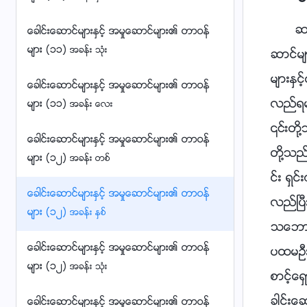
ဆက
ေခါင္းေဆာင္မ်ားႏွင့္ အမႈေဆာင္မ်ား၏ တာဝန္
မ်ား (၁၁)
အခန္း သုံး
ဆာင္မ်
မ်ားႏွ
ေခါင္းေဆာင္မ်ားႏွင့္ အမႈေဆာင္မ်ား၏ တာဝန္
လည္ရမည
မ်ား (၁၁)
အခန္း ေလး
၎တို႔သ
ေခါင္းေဆာင္မ်ားႏွင့္ အမႈေဆာင္မ်ား၏ တာဝန္
တို႔သည
မ်ား (၁၂)
အခန္း တစ္
င္း ရွ
ေခါင္းေဆာင္မ်ားႏွင့္ အမႈေဆာင္မ်ား၏ တာဝန္
လည္ၿပီ
မ်ား (၁၂)
အခန္း ႏွစ္
သေဘာေပ
ေခါင္းေဆာင္မ်ားႏွင့္ အမႈေဆာင္မ်ား၏ တာဝန္
ပထမဦးစ
မ်ား (၁၂)
အခန္း သုံး
စာင့္ေ
ခါင္းေ
ေခါင္းေဆာင္မ်ားႏွင့္ အမႈေဆာင္မ်ား၏ တာဝန္