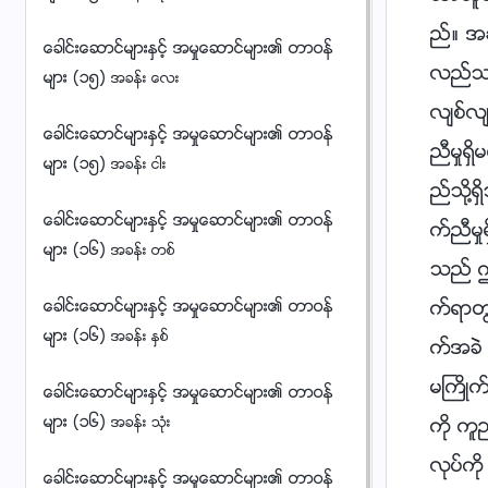
ည္။ အခ
ေခါင္းေဆာင္မ်ားႏွင့္ အမႈေဆာင္မ်ား၏ တာဝန္
လည္သည္
မ်ား (၁၅)
အခန္း ေလး
လ်စ္လ်
ေခါင္းေဆာင္မ်ားႏွင့္ အမႈေဆာင္မ်ား၏ တာဝန္
ညီမႈရွိ
မ်ား (၁၅)
အခန္း ငါး
ည္သို႔ရ
ေခါင္းေဆာင္မ်ားႏွင့္ အမႈေဆာင္မ်ား၏ တာဝန္
က္ညီမႈရ
မ်ား (၁၆)
အခန္း တစ္
သည္ ဤအ
က္ရာတ
ေခါင္းေဆာင္မ်ားႏွင့္ အမႈေဆာင္မ်ား၏ တာဝန္
မ်ား (၁၆)
အခန္း ႏွစ္
က္အခဲ 
မႀကိဳက္
ေခါင္းေဆာင္မ်ားႏွင့္ အမႈေဆာင္မ်ား၏ တာဝန္
မ်ား (၁၆)
ကို ကူ
အခန္း သုံး
လုပ္ကိ
ေခါင္းေဆာင္မ်ားႏွင့္ အမႈေဆာင္မ်ား၏ တာဝန္