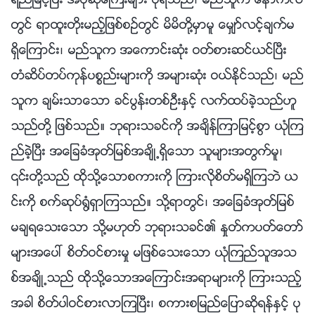
ရည္ျမင့္ၿပီး အပိုဆုေၾကးမ်ား ပိုရသည္၊ မည္သူက ေနာက္လ
တြင္ ရာထူးတိုးမည့္ျဖစ္စဥ္တြင္ မိမိတို႔မွာမူ ေမွ်ာ္လင့္ခ်က္မ
ရွိေၾကာင္း၊ မည္သူက အေကာင္းဆုံး ဝတ္စားဆင္ယင္ၿပီး
တံဆိပ္တပ္ကုန္ပစၥည္းမ်ားကို အမ်ားဆုံး ဝယ္ႏိုင္သည္၊ မည္
သူက ခ်မ္းသာေသာ ခင္ပြန္းတစ္ဦးႏွင့္ လက္ထပ္ခဲ့သည္ဟူ
သည္တို႔ ျဖစ္သည္။ ဘုရားသခင္ကို အခ်ိန္ၾကာျမင့္စြာ ယုံၾက
ည္ခဲ့ၿပီး အေျခခံအုတ္ျမစ္အခ်ိဳ႕ရွိေသာ သူမ်ားအတြက္မူ၊
၎တို႔သည္ ထိုသို႔ေသာစကားကို ၾကားလိုစိတ္မရွိၾကဘဲ ယ
င္းကို စက္ဆုပ္႐ြံရွာၾကသည္။ သို႔ရာတြင္၊ အေျခခံအုတ္ျမစ္
မခ်ရေသးေသာ သို႔မဟုတ္ ဘုရားသခင္၏ ႏႈတ္ကပတ္ေတာ္
မ်ားအေပၚ စိတ္ဝင္စားမႈ မျဖစ္ေသးေသာ ယုံၾကည္သူအသ
စ္အခ်ိဳ႕သည္ ထိုသို႔ေသာအေၾကာင္းအရာမ်ားကို ၾကားသည့္
အခါ စိတ္ပါဝင္စားလာၾကၿပီး၊ စကားစျမည္ေျပာဆိုရန္ႏွင့္ ပု