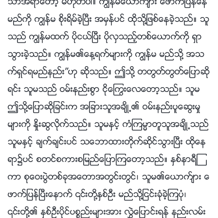
သာအရာေတာ့ မဟုတ္ပါ။ ကြၽန္မေယာက္်ား ေဖာက္ျပန္ေန
မည္ကို ကြၽန္မ စိုးရိမ္ခဲ့ၿပီး အမွန္ပင္ ထိုသို႔ျဖစ္ေနခဲ့သည္။ သူ
သည္ ကြၽန္မထက္ ပိုငယ္ၿပီး ပိုလွသည့္တစ္ေယာက္ကို ရွာ
သြားခဲ့သည္။ ကြၽန္မ၏ေန႔ရက္မ်ားကို ကြၽန္မ မည္သို႔ အသ
က္ရွင္ရမည္နည္း”ဟု ဆိုသည္။ ဤသို႔ တတြတ္တြတ္ေျပာဆို
ရင္း သူမသည္ ဝမ္းနည္းစြာ ငိုေႂကြးေလေတာ့သည္။ သူမ
ဤသို႔ေျပာဆိုျခင္းက အျခားသူအခ်ိဳ႕၏ ဝမ္းနည္းပူေဆြးမႈ
မ်ားကို ႏႈိးဆြလိုက္သည္။ သူမႏွင့္ ကံၾကမၼာတူသူအခ်ိဳ႕သည္
သူမႏွင့္ ခ်က္ခ်င္းပင္ သေဘာထားတိုက္ဆိုင္သြားၿပီး ထိုေန
ရာ၌ပင္ စတင္စကားစျမည္ေျပာၾကေတာ့သည္။ ႏွစ္နာရီၾ
ကာ စုေဝးပြဲတစ္ခုအေတာအတြင္းတြင္၊ သူမ၏ေယာက္်ား ေ
ဖာက္ျပန္ၿပီးေနာက္ ၎တို႔ႏွစ္ဦး မည္သို႔ျငင္းခုံခဲ့ၾကပုံ၊
၎တို႔၏ ႏွစ္ဦးပိုင္ပစၥည္းမ်ားအား လႊဲေျပာင္းရန္ နည္းလမ္း