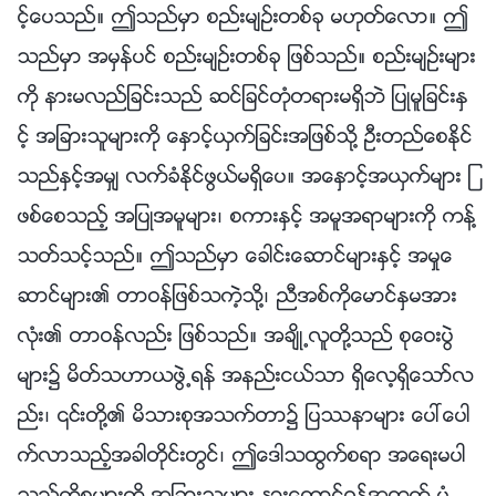
င့္ေပသည္။ ဤသည္မွာ စည္းမ်ဥ္းတစ္ခု မဟုတ္ေလာ။ ဤ
သည္မွာ အမွန္ပင္ စည္းမ်ဥ္းတစ္ခု ျဖစ္သည္။ စည္းမ်ဥ္းမ်ား
ကို နားမလည္ျခင္းသည္ ဆင္ျခင္တုံတရားမရွိဘဲ ျပဳမူျခင္းႏွ
င့္ အျခားသူမ်ားကို ေႏွာင့္ယွက္ျခင္းအျဖစ္သို႔ ဦးတည္ေစႏိုင္
သည္ႏွင့္အမွ် လက္ခံႏိုင္ဖြယ္မရွိေပ။ အေႏွာင့္အယွက္မ်ား ျ
ဖစ္ေစသည့္ အျပဳအမူမ်ား၊ စကားႏွင့္ အမူအရာမ်ားကို ကန႔္
သတ္သင့္သည္။ ဤသည္မွာ ေခါင္းေဆာင္မ်ားႏွင့္ အမႈေ
ဆာင္မ်ား၏ တာဝန္ျဖစ္သကဲ့သို႔၊ ညီအစ္ကိုေမာင္ႏွမအား
လုံး၏ တာဝန္လည္း ျဖစ္သည္။ အခ်ိဳ႕လူတို႔သည္ စုေဝးပြဲ
မ်ား၌ မိတ္သဟာယဖြဲ႕ရန္ အနည္းငယ္သာ ရွိေလ့ရွိေသာ္လ
ည္း၊ ၎တို႔၏ မိသားစုအသက္တာ၌ ျပႆနာမ်ား ေပၚေပါ
က္လာသည့္အခါတိုင္းတြင္၊ ဤေဒါသထြက္စရာ အေရးမပါ