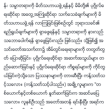
န္၊ သမၼာတရားကို မိတ္သဟာယဖြဲ႕ရန္ႏွင့္ မိမိတို႔၏ ပုဂၢိဳလ္ေ
ရးဆိုင္ရာ အေတြ႕အႀကဳံဆိုင္ရာ သက္ေသခံခ်က္မ်ားကို မိ
တ္သဟာယဖြဲ႕ရန္ လာၾကျခင္းျဖစ္စဥ္တြင္ ဘုရားသခင္၏
ရည္႐ြယ္ခ်က္မ်ားကို ရွာေဖြရန္ႏွင့္ သမၼာတရားကို နားလည္
သေဘာေပါက္ရန္ ရွာေဖြျခင္းလည္း ျဖစ္သည္။ သို႔ျဖစ္၍ အ
သင္းေတာ္အသက္တာ၌ အိမ္တြင္းေရးရာမ်ားကို တတြတ္တြ
တ္ ေျပာဆိုျခင္း၊ ပုဂၢိဳလ္ေရးဆိုင္ရာ အဆက္အသြယ္မ်ား တ
ည္ေဆာက္ျခင္းႏွင့္ ပုဂၢိဳလ္ေရးဆိုင္ရာ ကိစၥရပ္မ်ားကို ကိုင္တြ
ယ္ျခင္းကဲ့သို႔ေသာ ျပႆနာမ်ားကို တားဆီးၿပီး ကန႔္သတ္သ
င့္သေလာ။ (ကန႔္သတ္သင့္ပါသည္။) အခ်ိဳ႕လူမ်ားက “တ
စ္ေယာက္ႏွင့္တစ္ေယာက္ ႏႈတ္ဆက္ျခင္းက အဆင္မေျပ
သေလာ။ လူႏွစ္ဦးသည္ အေတာ္အတန္ ရင္းႏွီးၿပီး အရင္က