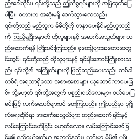
ည့္အခါတိုင္း၊ ၎တို႔သည္ ဤကိစၥရပ္မ်ားကို အၿမဲထုတ္ေျ
ပာၿပီး၊ စကားက အဆုံးမရွိ ဆက္သြားေလသည္။
၎တို႔သည္ မည္သူက မိမိတို႔ကို စာနာေပးႏိုင္မည္ဟူသည္
ကို ၾကည့္ရႈၿပီးေနာက္ ထိုလူမ်ားႏွင့္ အဆက္အသြယ္မ်ား တ
ည္ေဆာက္ရန္ ႀကိဳးပမ္းၾကသည္။ စုေဝးပြဲမ်ားအေတာအတြ
င္းတြင္၊ ၎တို႔သည္ ထိုသူမ်ားႏွင့္ ရင္းႏွီးေအာင္ႀကိဳးစားသ
ည္၊ ၎တို႔၏ အႀကိဳက္မ်ားကို ျဖည့္ဆည္းေပးသည္၊ တစ္ခါ
တစ္ရံ အရသာရွိေသာ အစားအစာမ်ား ယူေဆာင္လာေပးျခ
င္း သို႔မဟုတ္ ၎တို႔အတြက္ ပစၥည္းငယ္ေလးမ်ား ဝယ္ေပးျ
ခင္းျဖင့္ လက္ေဆာင္မ်ားပင္ ေပးၾကသည္။ ဤသည္မွာ ပုဂၢိဳ
လ္ေရးဆိုင္ရာ အဆက္အသြယ္မ်ား တည္ေဆာက္ျခင္းႏွင့္
လမ္းေၾကာင္းေဖာ္ျခင္း မဟုတ္ေလာ။ လမ္းေၾကာင္းေဖာ္ျခ
င္း၏ ရည္႐ြယ္ခ်က္မွာ အဘယ္နည္း။ ယင္းမွာ မိမိ၏ ပုဂၢိဳ