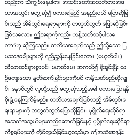
တည္းက သိကြၽမ္းေနပါက၊ အသင္းေတာ္အသက္တာအေ
တာအတြင္း ေတြ႕ဆုံ၍ စကားစျမည္ အနည္းငယ္ ေျပာဆိုျခ
င္းသည္ အိမ္တြင္းေရးရာမ်ားကို တတြတ္တြတ္ ေျပာဆိုျခင္း
ျဖစ္သေလာ။ ဤအရာကိုလည္း ကန႔္သတ္သင့္ပါသေ
လာ”ဟု ဆိုၾကသည္။ တတိယအခ်က္သည္ ဤသို႔ေသာ ျ
ပႆနာမ်ိဳးမ်ားကို ရည္ၫႊန္းေနျခင္းေလာ။ (မဟုတ္ပါ။)
သိသာထင္ရွားစြာပင္၊ မဟုတ္ေပ။ အကယ္၍ ႐ိုးရွင္းၿပီး ယ
ဥ္ေက်းေသာ ႏႈတ္ဆက္ျခင္းမ်ားကိုပင္ ကန႔္သတ္မည္ဆိုလွ်
င္၊ ေနာင္တြင္ လူတို႔သည္ ေတြ႕ဆုံသည့္အခါ စကားေျပာရန္
စိုး႐ြံ႕ေနၾကလိမ့္မည္။ တတိယအခ်က္ျဖစ္သည့္ အိမ္တြင္းေ
ရးရာမ်ားကို တတြတ္တြတ္ေျပာဆိုျခင္း၊ ပုဂၢိဳလ္ေရးဆိုင္ရာ
အဆက္အသြယ္မ်ားတည္ေဆာက္ျခင္းႏွင့္ ပုဂၢိဳလ္ေရးဆိုင္ရာ
ကိစၥရပ္မ်ားကို ကိုင္တြယ္ျခင္းဟူသည္မွာ ဤအသုံးအႏႈန္း