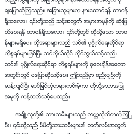
သည့္ကိစၥမ်ားကို အျခားသူမ်ား နားေထာင္ရန္အတြက္ ပုံ
ခ်ေျပာဆိုၾကသည္။ အျခားသူမ်ားက နားေထာင္ရန္ တာဝန္
ရွိသေလာ။ ၎တို႔သည္ သင့္အတြက္ အမွားအမွန္ကို ဆုံးျဖ
တ္ေပးရန္ တာဝန္ရွိသေလာ။ ၎တို႔တြင္ ထိုသို႔ေသာ တာဝ
န္မ်ားမရွိေပ။ ထိုအရာမ်ားသည္ သင္၏ ပုဂၢိဳလ္ေရးဆိုင္ရာ
ကိစၥရပ္မ်ားျဖစ္ၿပီး သင္ကိုယ္တိုင္ ကိုင္တြယ္သင့္သည္။
သင္၏ ပုဂၢိဳလ္ေရးဆိုင္ရာ ကိစၥရပ္မ်ားကို စုေဝးခ်ိန္အေတာ
အတြင္းတြင္ မေျပာဆိုသင့္ေပ။ ဤသည္မွာ စည္းမ်ဥ္းကို
ဆန႔္က်င္ၿပီး ဆင္ျခင္တုံတရားကင္းမဲ့ကာ ထိုသို႔ေသာအျပဳ
အမူကို ကန႔္သတ္သင့္ေပသည္။
အခ်ိဳ႕လူတို႔၏ သားသမီးမ်ားသည္ တကၠသိုလ္တက္ၾကၿ
ပီး၊ ၎တို႔သည္ မိမိတို႔သားသမီးမ်ား၏ တက္လမ္းအတြက္