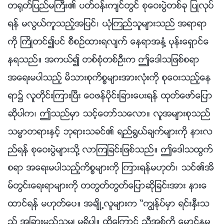
တ႐ုတ္ျပည္မႀကီး၏ ပတ္ဝန္းက်င္တြင္ စုေဝးပြဲတစ္ခု ျပဳလုပ္
ရန္ မလြယ္ကူသည့္အျပင္၊ ယုံၾကည္သူမ်ားသည္ အရာရာ
ကို ႀကိဳတင္၍ပင္ စီစဥ္ထားရလ်က္ ေနရာအႏွံ႔ ပုန္းေရွာင္ေ
နရသည္။ အကယ္၍ တစ္စုံတစ္ဦးက ဤေဒါသျဖစ္စရာ
အေရးမပါသည့္ မိသားစုကိစၥမ်ားအားလုံးကို စုေဝးသည့္ေန
ရာ၌ လူတိုင္းၾကားၿပီး ေဝဖန္ပိုင္းျခားေပးရန္ ထုတ္ေဖာ္ေျပာ
ဆိုပါက၊ ဤသည္မွာ သင့္ေတာ္သေလာ။ လူအမ်ားစုသည္
သမၼာတရားႏွင့္ ဘုရားသခင္၏ ရည္႐ြယ္ခ်က္မ်ားကို နားလ
ည္ရန္ စုေဝးပြဲမ်ားသို႔ လာၾကျခင္းျဖစ္သည္။ ဤေဒါသထြက္
စရာ အေရးမပါသည့္ကိစၥမ်ားကို ၾကားရန္မဟုတ္၊ သင္၏အိ
မ္တြင္းေရးရာမ်ားကို တတြတ္တြတ္ေျပာဆိုျခင္းအား နားေ
ထာင္ရန္ မဟုတ္ေပ။ အခ်ိဳ႕လူမ်ားက “ကြၽန္ုပ္မွာ ရင္းႏွီးသ
ည့္ အျခားမည္သူမွ် မရွိပါ။ ထို႔ေၾကာင့္ ညီအစ္ကို ေမာင္ႏွမ