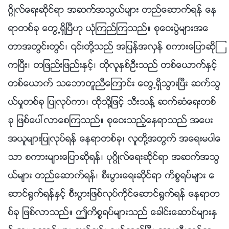
ဂၢိဳလ္ေရးဆိုင္ရာ အဆက္အသြယ္မ်ား တည္ေဆာက္ရန္ ေန
ရာတစ္ခု ေတြ႕ရွိၿပီဟု ယုံၾကည္ၾကသည္။ စုေဝးပြဲမ်ားအေ
တာအတြင္းတြင္၊ ၎တို႔သည္ အျပန္အလွန္ စကားေျပာဆိုၾ
ကၿပီး၊ တျဖည္းျဖည္းႏွင့္၊ ထိုလူႏွစ္ဦးသည္ တစ္ေယာက္ႏွင့္
တစ္ေယာက္ သေဘာတူညီေၾကာင္း ေတြ႕ရွိသြားၿပီး ဆက္သြ
ယ္မႈတစ္ခု ျပဳလုပ္ကာ၊ ထိုသို႔ျဖင့္ သီးသန႔္ ဆက္ဆံေရးတစ္
ခု ျဖစ္ေပၚလာေစၾကသည္။ စုေဝးသည့္ေနရာသည္ အေပး
အယူမ်ားျပဳလုပ္ရန္ ေနရာတစ္ခု၊ လူတို႔အတြက္ အေရးမပါေ
သာ စကားမ်ားေျပာဆိုရန္၊ ပုဂၢိဳလ္ေရးဆိုင္ရာ အဆက္အသြ
ယ္မ်ား တည္ေဆာက္ရန္၊ စီးပြားေရးဆိုင္ရာ ကိစၥရပ္မ်ား ေ
ဆာင္႐ြက္ရန္ႏွင့္ စီးပြားျဖစ္လုပ္ကိုင္ေဆာင္႐ြက္ရန္ ေနရာတ
စ္ခု ျဖစ္လာသည္။ ဤကိစၥရပ္မ်ားသည္ ေခါင္းေဆာင္မ်ားႏွ