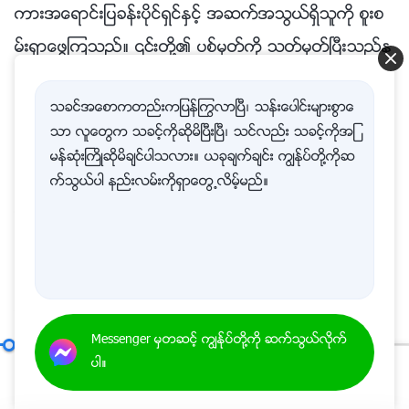
သခင္အေစာကတည္းကျပန္ႂကြလာၿပီ၊ သန္းေပါင္းမ်ားစြာေ
သာ လူေတြက သခင့္ကိုဆိုမိၿပီးၿပီ၊ သင္လည္း သခင့္ကိုအျ
မန္ဆုံးႀကိဳဆိုမိခ်င္ပါသလား။ ယခုခ်က္ခ်င္း ကြၽန္ုပ္တို႔ကိုဆ
က္သြယ္ပါ နည္းလမ္းကိုရွာေတြ႕လိမ့္မည္။
Messenger မွတဆင့္ ကြၽန္ုပ္တို႔ကို ဆက္သြယ္လိုက္
ေခါင္းေဆာင္မ်ားႏွင့္ အမႈေဆာင္မ်ား၏ တာဝန္မ်ား (၁၃)
ပါ။
အခန္း သုံး
00:20
55:44