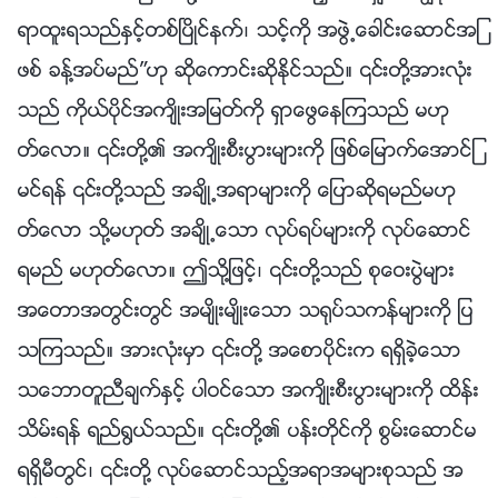
ရာထူးရသည္ႏွင့္တစ္ၿပိဳင္နက္၊ သင့္ကို အဖြဲ႕ေခါင္းေဆာင္အျ
ဖစ္ ခန႔္အပ္မည္”ဟု ဆိုေကာင္းဆိုႏိုင္သည္။ ၎တို႔အားလုံး
သည္ ကိုယ္ပိုင္အက်ိဳးအျမတ္ကို ရွာေဖြေနၾကသည္ မဟု
တ္ေလာ။ ၎တို႔၏ အက်ိဳးစီးပြားမ်ားကို ျဖစ္ေျမာက္ေအာင္ျ
မင္ရန္ ၎တို႔သည္ အခ်ိဳ႕အရာမ်ားကို ေျပာဆိုရမည္မဟု
တ္ေလာ သို႔မဟုတ္ အခ်ိဳ႕ေသာ လုပ္ရပ္မ်ားကို လုပ္ေဆာင္
ရမည္ မဟုတ္ေလာ။ ဤသို႔ျဖင့္၊ ၎တို႔သည္ စုေဝးပြဲမ်ား
အေတာအတြင္းတြင္ အမ်ိဳးမ်ိဳးေသာ သ႐ုပ္သကန္မ်ားကို ျပ
သၾကသည္။ အားလုံးမွာ ၎တို႔ အေစာပိုင္းက ရရွိခဲ့ေသာ
သေဘာတူညီခ်က္ႏွင့္ ပါဝင္ေသာ အက်ိဳးစီးပြားမ်ားကို ထိန္း
သိမ္းရန္ ရည္႐ြယ္သည္။ ၎တို႔၏ ပန္းတိုင္ကို စြမ္းေဆာင္မ
ရရွိမီတြင္၊ ၎တို႔ လုပ္ေဆာင္သည့္အရာအမ်ားစုသည္ အ