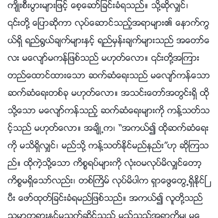
က်ိဳးစီးပြားမ်ားျဖင့္ ေစ့ေဆာ္ျခင္းခံရသည္။ သို႔ဆိုလွ်င္၊
၎တို႔ ေျပာဆိုကာ လုပ္ေဆာင္သည့္အရာမ်ား၏ ေနာက္ကြ
ယ္ရွိ ရည္႐ြယ္ခ်က္မ်ားႏွင့္ ရည္မွန္းခ်က္မ်ားသည္ အေတာ္ေ
လး မေလ်ာ္မကန္ျဖစ္သည္ မဟုတ္ေလာ။ ၎တို႔အၾကား
တည္ေထာင္ထားေသာ ဆက္ဆံေရးသည္ မေလ်ာ္ကန္ေသာ
ဆက္ဆံေရးတစ္ခု မဟုတ္ေလာ။ အသင္းေတာ္အတြင္းရွိ ထို
သို႔ေသာ မေလ်ာ္ကန္သည့္ ဆက္ဆံေရးမ်ားကို ကန႔္သတ္သ
င့္သည္ မဟုတ္ေလာ။ အခ်ိဳ႕က၊ “အကယ္၍ ထိုဆက္ဆံေရး
ကို မသိရွိလွ်င္၊ မည္သို႔ ကန႔္သတ္ႏိုင္မည္နည္း”ဟု ဆိုၾကသ
ည္။ ထိုကဲ့သို႔ေသာ ကိစၥရပ္မ်ားကို လုံးဝမလုပ္မိလွ်င္ေတာ့
ကိစၥမရွိေသာ္လည္း၊ တစ္ႀကိမ္ လုပ္မိပါက ရွာေဖြေတြ႕ရွိႏိုင္ၿ
ပီး ေဖာ္ထုတ္ျခင္းခံရမည္ျဖစ္သည္။ အကယ္၍ လူတို႔သည္
သမၼာတရားႏွင့္မသက္ဆိုင္သည့္ မည္သည့္အရာကိုမွ် မေ