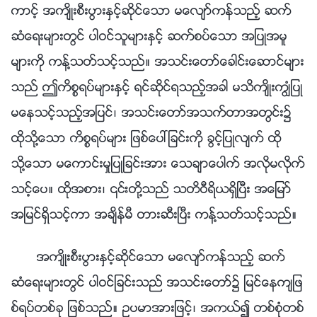
ကာင့္ အက်ိဳးစီးပြားႏွင့္ဆိုင္ေသာ မေလ်ာ္ကန္သည့္ ဆက္
ဆံေရးမ်ားတြင္ ပါဝင္သူမ်ားႏွင့္ ဆက္စပ္ေသာ အျပဳအမူ
မ်ားကို ကန႔္သတ္သင့္သည္။ အသင္းေတာ္ေခါင္းေဆာင္မ်ား
သည္ ဤကိစၥရပ္မ်ားႏွင့္ ရင္ဆိုင္ရသည့္အခါ မသိက်ိဳးကြၽံျပဳ
မေနသင့္သည့္အျပင္၊ အသင္းေတာ္အသက္တာအတြင္း၌
ထိုသို႔ေသာ ကိစၥရပ္မ်ား ျဖစ္ေပၚျခင္းကို ခြင့္ျပဳလ်က္ ထို
သို႔ေသာ မေကာင္းမႈျပဳျခင္းအား ေသခ်ာေပါက္ အလိုမလိုက္
သင့္ေပ။ ထိုအစား၊ ၎တို႔သည္ သတိဝီရိယရွိၿပီး အေျမာ္
အျမင္ရွိသင့္ကာ အခ်ိန္မီ တားဆီးၿပီး ကန႔္သတ္သင့္သည္။
အက်ိဳးစီးပြားႏွင့္ဆိုင္ေသာ မေလ်ာ္ကန္သည့္ ဆက္
ဆံေရးမ်ားတြင္ ပါဝင္ျခင္းသည္ အသင္းေတာ္၌ ျမင္ေနက်ျဖ
စ္ရပ္တစ္ခု ျဖစ္သည္။ ဥပမာအားျဖင့္၊ အကယ္၍ တစ္စုံတစ္