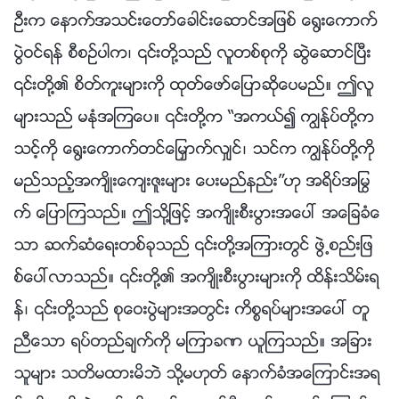
ဦးက ေနာက္အသင္းေတာ္ေခါင္းေဆာင္အျဖစ္ ေ႐ြးေကာက္
ပြဲဝင္ရန္ စီစဥ္ပါက၊ ၎တို႔သည္ လူတစ္စုကို ဆြဲေဆာင္ၿပီး
၎တို႔၏ စိတ္ကူးမ်ားကို ထုတ္ေဖာ္ေျပာဆိုေပမည္။ ဤလူ
မ်ားသည္ မႏုံအၾကေပ။ ၎တို႔က “အကယ္၍ ကြၽန္ုပ္တို႔က
သင့္ကို ေ႐ြးေကာက္တင္ေျမႇာက္လွ်င္၊ သင္က ကြၽန္ုပ္တို႔ကို
မည္သည့္အက်ိဳးေက်းဇူးမ်ား ေပးမည္နည္း”ဟု အရိပ္အႁမြ
က္ ေျပာၾကသည္။ ဤသို႔ျဖင့္ အက်ိဳးစီးပြားအေပၚ အေျခခံေ
သာ ဆက္ဆံေရးတစ္ခုသည္ ၎တို႔အၾကားတြင္ ဖြဲ႕စည္းျဖ
စ္ေပၚလာသည္။ ၎တို႔၏ အက်ိဳးစီးပြားမ်ားကို ထိန္းသိမ္းရ
န္၊ ၎တို႔သည္ စုေဝးပြဲမ်ားအတြင္း ကိစၥရပ္မ်ားအေပၚ တူ
ညီေသာ ရပ္တည္ခ်က္ကို မၾကာခဏ ယူၾကသည္။ အျခား
သူမ်ား သတိမထားမိဘဲ သို႔မဟုတ္ ေနာက္ခံအေၾကာင္းအရ