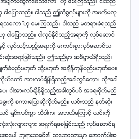
ကို အမ်က္မထြက္ေစသေလာ” ဟု ေမးၾကသည္။ ငါသည္
ွိဟု ငါေျပာသည္။ ငါသည္ ဤကိစၥရပ္မ်ားကို အဖက္မလု
ခံစားရသေလာ”ဟု ေမးၾကသည္။ ငါသည္ မတရားခံရသည္
ငါေျပာသည္။ ငါလုပ္ႏိုင္သည့္အရာကို လုပ္ေဆာင္
ွင့္ လုပ္သင့္သည့္အရာကို ေကာင္းစြာလုပ္ေဆာင္သ
းဆုံးအရာျဖစ္သည္။ ဤသည္မွာ အဓိပၸာယ္ရွိသည္။
ပ်က္ခံမည္မဟုတ္ သို႔မဟုတ္ အခ်ိန္ကုန္မည္မဟုတ္ေပ။
းက “ကိုယ္ေတာ္ အားလပ္ခ်ိန္ရွိသည့္အခါတြင္ေကာ၊ ထိုအခါ
၊ ငါအားလပ္ခ်ိန္ရွိသည့္အခါတြင္ပင္ အေရးစိုက္မည္
ေခြးကို စကားေျပာဆိုလိုက္မည္။ ယင္းသည္ နတ္ဆိုး
္ ရွင္းလင္းစြာ သိပါက၊ အဘယ္ေၾကာင့္ ယင္းကို
 လုံးလုံးလ်ားလ်ား အရွက္ရေစျခင္းသည္ လုပ္ေဆာင္ရ
လမ်ားအေပၚ ဘုရားသခင္၏ သေဘာထားမွာ ေအာက္ပါအ