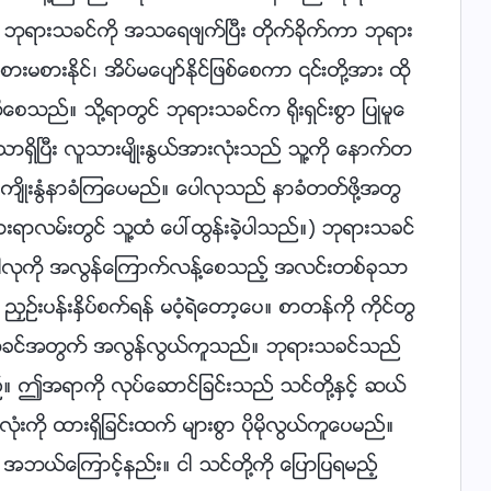
ုရားသခင္ကို အသေရဖ်က္ၿပီး တိုက္ခိုက္ကာ ဘုရား
းမစားႏိုင္၊ အိပ္မေပ်ာ္ႏိုင္ျဖစ္ေစကာ ၎တို႔အား ထို
စသည္။ သို႔ရာတြင္ ဘုရားသခင္က ႐ိုးရွင္းစြာ ျပဳမူေ
ိၿပီး လူသားမ်ိဳးႏြယ္အားလုံးသည္ သူ႔ကို ေနာက္တ
လုံး က်ိဳးႏြံနာခံၾကေပမည္။ ေပါလုသည္ နာခံတတ္ဖို႔အတြ
ြားရာလမ္းတြင္ သူ႔ထံ ေပၚထြန္းခဲ့ပါသည္။) ဘုရားသခင္
 ေပါလုကို အလြန္ေၾကာက္လန႔္ေစသည့္ အလင္းတစ္ခုသာ
ညႇဥ္းပန္းႏွိပ္စက္ရန္ မဝံ့ရဲေတာ့ေပ။ စာတန္ကို ကိုင္တြ
ဘုရားသခင္အတြက္ အလြန္လြယ္ကူသည္။ ဘုရားသခင္သည္
သည္။ ဤအရာကို လုပ္ေဆာင္ျခင္းသည္ သင္တို႔ႏွင့္ ဆယ္
လုံးကို ထားရွိျခင္းထက္ မ်ားစြာ ပိုမိုလြယ္ကူေပမည္။
 အဘယ္ေၾကာင့္နည္း။ ငါ သင္တို႔ကို ေျပာျပရမည့္