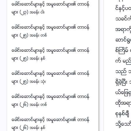
ေခါင္းေဆာင္မ်ားႏွင့္ အမႈေဆာင္မ်ား၏ တာဝန္
င္ႏွင့
မ်ား (၂၃)
အခန္း ငါး
သခင္ကိ
ေခါင္းေဆာင္မ်ားႏွင့္ အမႈေဆာင္မ်ား၏ တာဝန္
အရာကို
မ်ား (၂၅)
အခန္း တစ္
ဆာင္႐ြ
စ္ႀကိမ္
ေခါင္းေဆာင္မ်ားႏွင့္ အမႈေဆာင္မ်ား၏ တာဝန္
မ်ား (၂၅)
အခန္း ႏွစ္
က္ မည္
သည္ သူ
ေခါင္းေဆာင္မ်ားႏွင့္ အမႈေဆာင္မ်ား၏ တာဝန္
မ်ား (၂၅)
ရွိခဲ့
အခန္း သုံး
ယ္ေျဖရ
ေခါင္းေဆာင္မ်ားႏွင့္ အမႈေဆာင္မ်ား၏ တာဝန္
ထိုအရာ
မ်ား (၂၆)
အခန္း တစ္
စုႏွစ္ခ
ေခါင္းေဆာင္မ်ားႏွင့္ အမႈေဆာင္မ်ား၏ တာဝန္
သို႔ေသ
မ်ား (၂၆)
အခန္း ႏွစ္