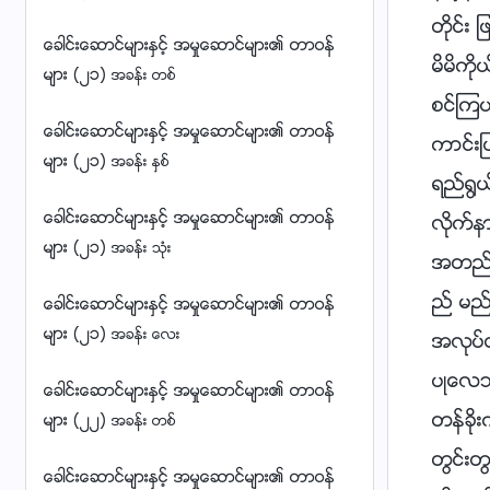
တိုင္း
ေခါင္းေဆာင္မ်ားႏွင့္ အမႈေဆာင္မ်ား၏ တာဝန္
မိမိကိ
မ်ား (၂၁)
အခန္း တစ္
စင္ၾကယ
ေခါင္းေဆာင္မ်ားႏွင့္ အမႈေဆာင္မ်ား၏ တာဝန္
ကာင္းျ
မ်ား (၂၁)
အခန္း ႏွစ္
ရည္႐ြယ
ေခါင္းေဆာင္မ်ားႏွင့္ အမႈေဆာင္မ်ား၏ တာဝန္
လိုက္န
မ်ား (၂၁)
အခန္း သုံး
အတည္ျပ
ည္ မည္
ေခါင္းေဆာင္မ်ားႏွင့္ အမႈေဆာင္မ်ား၏ တာဝန္
မ်ား (၂၁)
အခန္း ေလး
အလုပ္တ
ပဳေလသည
ေခါင္းေဆာင္မ်ားႏွင့္ အမႈေဆာင္မ်ား၏ တာဝန္
တန္ခို
မ်ား (၂၂)
အခန္း တစ္
တြင္းတ
ေခါင္းေဆာင္မ်ားႏွင့္ အမႈေဆာင္မ်ား၏ တာဝန္