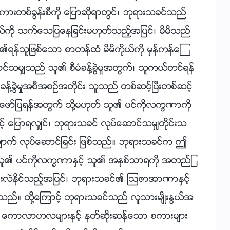
စကားတစ္ခြန္းစီကို ေျပာဆိုရာတြင္၊ ဘုရားသခင္သည္
ိကိုယ္ကို သက္ေသျပေနျခင္းမဟုတ္သည့္အျပင္၊ မိမိသည္
ူ၏ရန္သူျဖစ္ေသာ စာတန္ထံ မိမိကိုယ္ကို မွန္ကန္ေၾ
္သမွ်သည္ သူ၏ စီမံခန႔္ခြဲမႈအတြက္၊ သူကယ္တင္ရန္
္ခြဲမႈအစီအစဥ္အတိုင္း သူသည္ တစ္ဆင့္ၿပီးတစ္ဆင့္
် ေဖာ္ျပရန္အတြက္ သို႔မဟုတ္ သူ၏ ပင္ကိုလကၡဏာကို
္ ေျပာရလွ်င္၊ ဘုရားသခင္ လုပ္ေဆာင္သမွ်တိုင္းသ
ေလ်ာက္ လုပ္ေဆာင္ျခင္း ျဖစ္သည္။ ဘုရားသခင္က ဤ
 သူ၏ ပင္ကိုလကၡဏာႏွင့္ သူ၏ အႏွစ္သာရကို အတည္ျ
းလဲႏိုင္သည့္အျပင္၊ ဘုရားသခင္၏ ဩဇာအာဏာႏွင့္
္သည္။ ထို႔ေၾကာင့္ ဘုရားသခင္သည္ လူသားမ်ိဳးႏြယ္အ
ည့္ ေကာလာဟလမ်ားႏွင့္ နတ္ဆိုးဆန္ေသာ စကားမ်ား