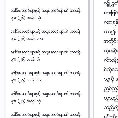
လွ်ိဳ႕
ေခါင္းေဆာင္မ်ားႏွင့္ အမႈေဆာင္မ်ား၏ တာဝန္
မ်ားျဖ
မ်ား (၂၆)
အခန္း သုံး
ကားရန္
သာ၍ပင္
ေခါင္းေဆာင္မ်ားႏွင့္ အမႈေဆာင္မ်ား၏ တာဝန္
မ်ား (၂၆)
အခန္း ေလး
အတိုင္
သူမဆို
ေခါင္းေဆာင္မ်ားႏွင့္ အမႈေဆာင္မ်ား၏ တာဝန္
မ်ား (၂၆)
က္သန္စ
အခန္း ငါး
င္လို
ေခါင္းေဆာင္မ်ားႏွင့္ အမႈေဆာင္မ်ား၏ တာဝန္
သူ႔ကို
မ်ား (၂၇)
အခန္း တစ္
ညစ္ညမ္း
ေခါင္းေဆာင္မ်ားႏွင့္ အမႈေဆာင္မ်ား၏ တာဝန္
ဟူသည္က
မ်ား (၂၇)
အခန္း သုံး
သည္ကို
ေခါင္းေဆာင္မ်ားႏွင့္ အမႈေဆာင္မ်ား၏ တာဝန္
၎တို႔သ