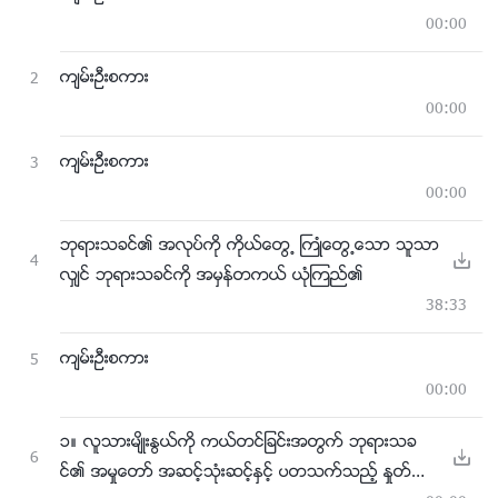
00:00
က်မ္းဦးစကား
2
00:00
က်မ္းဦးစကား
3
00:00
ဘုရားသခင္၏ အလုပ္ကို ကိုယ္ေတြ႕ ႀကဳံေတြ႕ေသာ သူသာ
4
လွ်င္ ဘုရားသခင္ကို အမွန္တကယ္ ယုံၾကည္၏
38:33
က်မ္းဦးစကား
5
00:00
၁။ လူသားမ်ိဳးႏြယ္ကို ကယ္တင္ျခင္းအတြက္ ဘုရားသခ
6
င္၏ အမႈေတာ္ အဆင့္သုံးဆင့္ႏွင့္ ပတသက္သည့္ ႏႈတ္ကပ