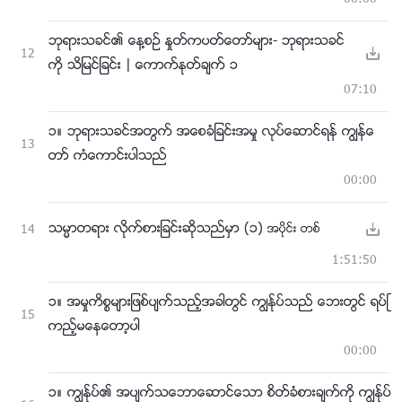
ဘုရားသခင္၏ ေန႔စဥ္ ႏႈတ္ကပတ္ေတာ္မ်ား- ဘုရားသခင္
12
ကို သိျမင္ျခင္း | ေကာက္ႏုတ္ခ်က္ ၁
07:10
၁။ ဘုရားသခင္အတြက္ အေစခံျခင္းအမႈ လုပ္ေဆာင္ရန္ ကြၽန္ေ
13
တာ္ ကံေကာင္းပါသည္
00:00
သမၼာတရား လိုက္စားျခင္းဆိုသည္မွာ (၁)
14
အပိုင္း တစ္
1:51:50
၁။ အမႈကိစၥမ်ားျဖစ္ပ်က္သည့္အခါတြင္ ကြၽန္ုပ္သည္ ေဘးတြင္ ရပ္ၾ
15
ကည့္မေနေတာ့ပါ
00:00
၁။ ကြၽန္ုပ္၏ အပ်က္သေဘာေဆာင္ေသာ စိတ္ခံစားခ်က္ကို ကြၽန္ုပ္