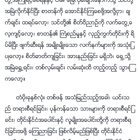
တြ႕အႀကဳံရင့္ေစရန္ႏွင့္ ငါ၏ ေျခလွမ္းမ်ားေနာက္သို႔ သင္တို႔
အၿမဲလိုက္ႏိုင္ၿပီး စာတန္ကို ေအာင္ႏိုင္ၾကေစဖို႔အလို႔ငွာ၊ ခ်
က္ခ်င္း ထရပ္ေလာ့၊ သင္တို႔၏ စိတ္ဝိညာဥ္ကို လက္ေတြ႕ေ
လ့က်င့္ေလာ့၊ စာတန္၏ ႀကံစည္မႈႏွင့္ လွည့္ကြက္တိုင္းကို ရိ
ပ္မိၿပီး ဖ်က္ဆီးရန္ အမ်ိဳးမ်ိဳးေသာ လက္နက္မ်ားကို အသုံးျ
ပဳေလာ့။ စိတ္ဓာတ္က်ျခင္း၊ အားနည္းျခင္း မရွိဘဲ၊ ေရွ႕သို႔
အၿမဲေ႐ႊ႕ရင္း၊ တစ္လွမ္းခ်င္း လမ္းဆုံးထိ တည့္တည့္ သြားၾ
ကေလာ့။
တံပိုးခုႏွစ္လုံး တစ္ဖန္ အသံျမည္သည့္အခါ၊ ယင္းသ
ည္ တရားစီရင္ျခင္း၊ ပုန္ကန္ေသာ သားမ်ားကို တရားစီရင္ျ
ခင္း၊ တိုင္းႏိုင္ငံအေပါင္းႏွင့္ လူမ်ိဳးအေပါင္းတို႔ကို တရားစီရ
င္ျခင္းအဖို႔ ေၾကညာျခင္း ျဖစ္လိမ့္မည္ျဖစ္ၿပီး တိုင္းႏိုင္ငံ