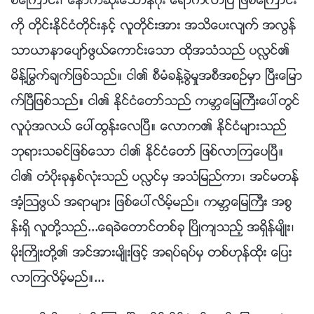
စ္ေၾကာင္း၊ ေနာက္ဆုံးေသာနိဂုံး ေရာက္လာၿပီ ျဖစ္ေၾကာင္း
ကို တိုင္းႏိုင္ငံတိုင္းႏွင့္ လူတိုင္းအား အသိေပးလ်က္ အလြန္
သာယာနာေပ်ာ္ဖြယ္ေကာင္းေသာ ထိုအသံသည္ ပလႅင္၏
မိန႔္ႁမြက္ခ်က္ျဖစ္သည္။ ငါ၏ စီမံခန႔္ခြဲမႈအစီအစဥ္မွာ ၿပီးေျမာ
က္ၿပီျဖစ္သည္။ ငါ၏ ႏိုင္ငံေတာ္သည္ ကမာၻေျမႀကီးေပၚတြင္
လူပုံအလယ္ ေပၚထြန္းေလၿပီ။ ေလာက၏ ႏိုင္ငံမ်ားသည္
ဘုရားသခင္ျဖစ္ေသာ ငါ၏ ႏိုင္ငံေတာ္ ျဖစ္လာၾကေပၿပီ။
ငါ၏ တံပိုးခုႏွစ္လုံးသည္ ပလႅင္မွ အသံျမည္ကာ၊ အင္မတန္
အံ့ဩဖြယ္ အရာမ်ား ျဖစ္ေပၚလိမ့္မည္။ ကမာၻေျမႀကီး အစြ
န္းရွိ လူတို႔သည္...ေရခဲေတာင္တစ္ခု ၿပိဳက်သည့္ အရွိန္မ်ိဳး၊
မိုးႀကိဳးတို႔၏ အင္အားမ်ိဳးျဖင့္ အရပ္ရပ္မွ တစ္ဟုန္ထိုး ေျပး
လာၾကလိမ့္မည္။...