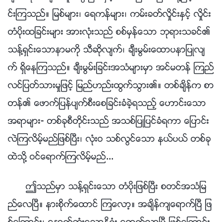
င္းၾကသည္။ ျမစ္မ်ား၊ ေရကန္မ်ား၊ ကမ္းခတ္လႈိင္းႏွင့္ လႈိင္း
တံပိုးထျခင္းမ်ား အားလုံးသည္ စစ္မွန္ေသာ ဘုရားသခင္၏
သန႔္ရွင္းေသာနာမကို သီဆိုလ်က္၊ ခ်ီးမြမ္းေထာပနာျပဳလ်
က္ ရွိေနၾကသည္။ ခ်ီးမြမ္းျခင္းအသံမ်ားမွာ အင္မတန္ ၾကည္
လင္ျပတ္သားမႈျဖင့္ ျမည္ဟည္းထြက္သြား၏။ တစ္ခ်ိန္က စာ
တန္၏ ေဖာက္ျပန္ပ်က္စီးေစျခင္းခံခဲ့ရသည့္ ေဟာင္းေသာ
အရာမ်ား- တစ္ခုစီတိုင္းသည္ အသစ္ျပဳျပင္ခံရကာ ေျပာင္း
လဲၾကလိမ့္မည္ျဖစ္ၿပီး၊ လုံးဝ သစ္လြင္ေသာ နယ္ပယ္ တစ္ခု
ထဲသို႔ ဝင္ေရာက္ၾကလိမ့္မည္...
ဤသည္မွာ သန႔္ရွင္းေသာ တံပိုးျဖစ္ၿပီး စတင္အသံျမ
ည္ေလၿပီ။ နားစိုက္ေထာင္ ၾကေလာ့။ အခ်ိန္က်ေရာက္ၿပီ ျဖ