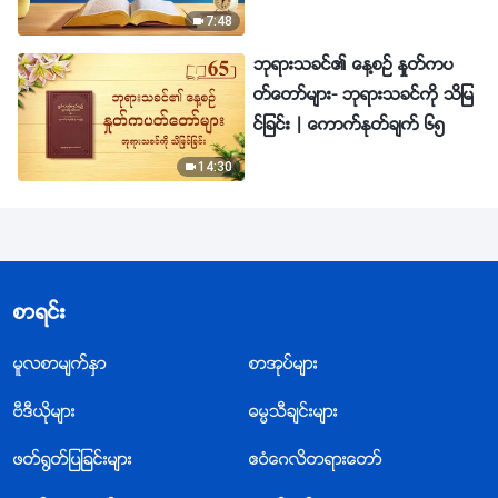
က္ ၂၁၄
7:48
ဘုရားသခင္၏ ေန႔စဥ္ ႏႈတ္ကပ
တ္ေတာ္မ်ား- ဘုရားသခင္ကို သိျမ
င္ျခင္း | ေကာက္ႏုတ္ခ်က္ ၆၅
14:30
စာရင္း
မူလစာမ်က္ႏွာ
စာအုပ္မ်ား
ဗီဒီယိုမ်ား
ဓမၼသီခ်င္းမ်ား
ဖတ္႐ြတ္ျပျခင္းမ်ား
ဧဝံေဂလိတရားေတာ္