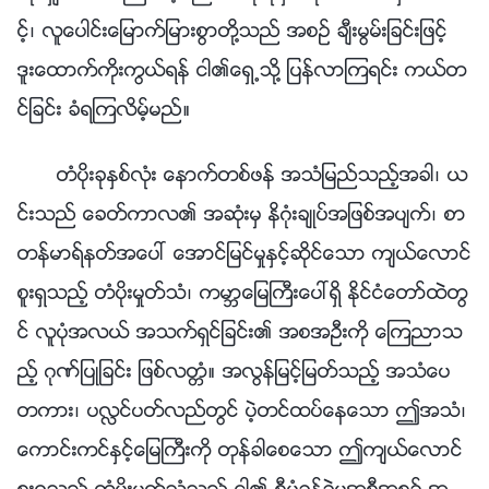
င့္၊ လူေပါင္းေျမာက္ျမားစြာတို႔သည္ အစဥ္ ခ်ီးမြမ္းျခင္းျဖင့္
ဒူးေထာက္ကိုးကြယ္ရန္ ငါ၏ေရွ႕သို႔ ျပန္လာၾကရင္း ကယ္တ
င္ျခင္း ခံရၾကလိမ့္မည္။
တံပိုးခုႏွစ္လုံး ေနာက္တစ္ဖန္ အသံျမည္သည့္အခါ၊ ယ
င္းသည္ ေခတ္ကာလ၏ အဆုံးမွ နိဂုံးခ်ဳပ္အျဖစ္အပ်က္၊ စာ
တန္မာရ္နတ္အေပၚ ေအာင္ျမင္မႈႏွင့္ဆိုင္ေသာ က်ယ္ေလာင္
စူးရွသည့္ တံပိုးမႈတ္သံ၊ ကမာၻေျမႀကီးေပၚရွိ ႏိုင္ငံေတာ္ထဲတြ
င္ လူပုံအလယ္ အသက္ရွင္ျခင္း၏ အစအဦးကို ေၾကညာသ
ည့္ ဂုဏ္ျပဳျခင္း ျဖစ္လတၱံ။ အလြန္ျမင့္ျမတ္သည့္ အသံေပ
တကား၊ ပလႅင္ပတ္လည္တြင္ ပဲ့တင္ထပ္ေနေသာ ဤအသံ၊
ေကာင္းကင္ႏွင့္ေျမႀကီးကို တုန္ခါေစေသာ ဤက်ယ္ေလာင္