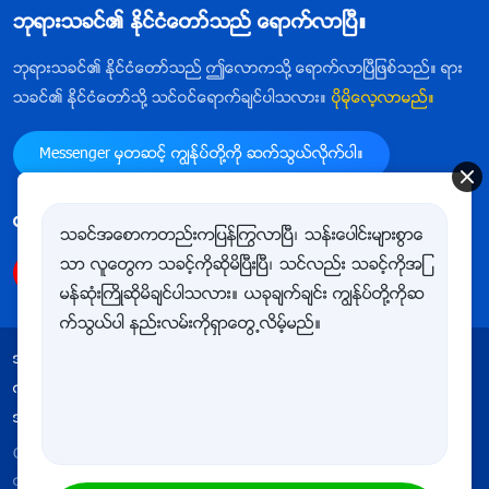
ဘုရားသခင္၏ ႏိုင္ငံေတာ္သည္ ေရာက္လာၿပီ။
ဘုရားသခင္၏ ႏိုင္ငံေတာ္သည္ ဤေလာကသို႔ ေရာက္လာၿပီျဖစ္သည္။ ရား
သခင္၏ ႏိုင္ငံေတာ္သို႔ သင္ဝင္ေရာက္ခ်င္ပါသလား။
ပိုမိုေလ့လာမည္။
Messenger မွတဆင့္ ကြၽန္ုပ္တို႔ကို ဆက္သြယ္လိုက္ပါ။
ကြၽန္ုပ္တို႔ကို follow ျပဳလုပ္ရန္
သခင္အေစာကတည္းကျပန္ႂကြလာၿပီ၊ သန္းေပါင္းမ်ားစြာေ
သာ လူေတြက သခင့္ကိုဆိုမိၿပီးၿပီ၊ သင္လည္း သခင့္ကိုအျ
မန္ဆုံးႀကိဳဆိုမိခ်င္ပါသလား။ ယခုခ်က္ခ်င္း ကြၽန္ုပ္တို႔ကိုဆ
က္သြယ္ပါ နည္းလမ္းကိုရွာေတြ႕လိမ့္မည္။
အသုံးျပဳျခင္းဆိုင္ရာ စည္းမ်ဥ္းစည္းကမ္းမ်ား
ကိုယ္ေရးလုံၿခဳံမႈ မူဝါဒ
ေက်းဇူးတင္ရွိျခင္း
အေသးအဖြဲအခ်က္အလက္မ်ားႏွင့္ ပတ္သက္သည့္ မူဝါဒ
Copyright © 2026
အနႏၲတန္ခိုးရွင္ ဘုရားသခင္ အသင္းေတာ္
လုပ္ပိုင္ခြင့္အားလုံး မူပိုင္ျဖစ္သည္။