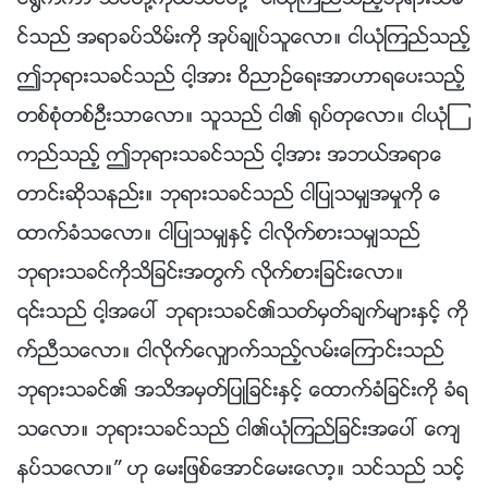
င္႐ြက္ကာ သင္တို႔ကိုယ္သင္တို႔ “ငါယုံၾကည္သည့္ဘုရားသခ
င္သည္ အရာခပ္သိမ္းကို အုပ္ခ်ဳပ္သူေလာ။ ငါယုံၾကည္သည့္
ဤဘုရားသခင္သည္ ငါ့အား ဝိညာဥ္ေရးအာဟာရေပးသည့္
တစ္စုံတစ္ဦးသာေလာ။ သူသည္ ငါ၏ ႐ုပ္တုေလာ။ ငါယုံၾ
ကည္သည့္ ဤဘုရားသခင္သည္ ငါ့အား အဘယ္အရာေ
တာင္းဆိုသနည္း။ ဘုရားသခင္သည္ ငါျပဳသမွ်အမႈကို ေ
ထာက္ခံသေလာ။ ငါျပဳသမွ်ႏွင့္ ငါလိုက္စားသမွ်သည္
ဘုရားသခင္ကိုသိျခင္းအတြက္ လိုက္စားျခင္းေလာ။
၎သည္ ငါ့အေပၚ ဘုရားသခင္၏သတ္မွတ္ခ်က္မ်ားႏွင့္ ကို
က္ညီသေလာ။ ငါလိုက္ေလွ်ာက္သည့္လမ္းေၾကာင္းသည္
ဘုရားသခင္၏ အသိအမွတ္ျပဳျခင္းႏွင့္ ေထာက္ခံျခင္းကို ခံရ
သေလာ။ ဘုရားသခင္သည္ ငါ၏ယုံၾကည္ျခင္းအေပၚ ေက်
နပ္သေလာ။” ဟု ေမးျဖစ္ေအာင္ေမးေလာ့။ သင္သည္ သင့္