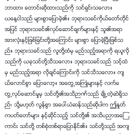
ဘာထား ေတာင္းဆိုထားသည္ကို သင္ရွင္းသေလာ။
ယေန႔ငါသည္ မ်ားစြာေျပာခဲ့၏။ ဘုရားသခင္ကိုယ္ေတာ္တိုင္
အျပင္ ဘုရားသခင္၏လုပ္ေဆာင္ခ်က္မ်ားႏွင့္ သူ၏အရာ
အားလုံးႏွင့္ျဖစ္ျခင္းတို႔အေၾကာင္း မ်ားစြာ ေျပာခဲ့ၿပီးျဖစ္သ
ည္။ ဘုရားသခင္သည္ လူတို႔ထံမွ မည္သည့္အရာကို ရယူလို
သည္ကို ယခုသင္တို႔သိသေလာ။ ဘုရားသခင္သည္ သင့္ထံ
မွ မည္သည့္အရာ လိုခ်င္ေၾကာင္းကို သင္သိသေလာ။ က်
ယ္ေလာင္စြာ ေျပာေလာ့။ အေတြ႕အႀကဳံမ်ားႏွင့္ လက္ေ
တြ႕လုပ္ေဆာင္မႈမွ သင္တို႔၏အသိဉာဏ္သည္ ခ်ိဳ႕တဲ့ဆဲရွိသ
ည္၊ သို႔မဟုတ္ လြန္စြာ အေပၚယံဆန္သည္ဆိုပါက ဤႏႈတ္
ကပတ္ေတာ္မ်ား ႏွင့္ဆိုင္သည့္ သင္တို႔၏ အသိပညာအေၾ
ကာင္း သင္တို႔ တစ္စုံတစ္ရာေျပာႏိုင္၏။ သင္တို႔သည္ အက်