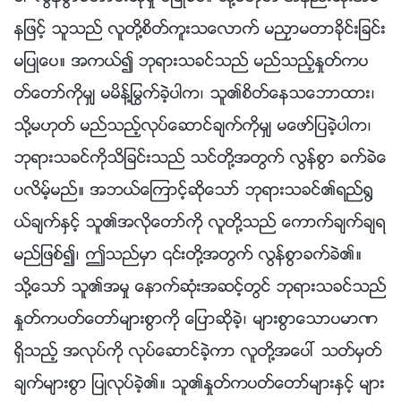
နျဖင့္ သူသည္ လူတို႔စိတ္ကူးသေလာက္ မညႇာမတာခိုင္းျခင္း
မျပဳေပ။ အကယ္၍ ဘုရားသခင္သည္ မည္သည့္ႏႈတ္ကပ
တ္ေတာ္ကိုမွ် မမိန္႔ႁမြက္ခဲ့ပါက၊ သူ၏စိတ္ေနသေဘာထား၊
သို႔မဟုတ္ မည္သည့္လုပ္ေဆာင္ခ်က္ကိုမွ် မေဖာ္ျပခဲ့ပါက၊
ဘုရားသခင္ကိုသိျခင္းသည္ သင္တို႔အတြက္ လြန္စြာ ခက္ခဲေ
ပလိမ့္မည္။ အဘယ္ေၾကာင့္ဆိုေသာ္ ဘုရားသခင္၏ရည္႐ြ
ယ္ခ်က္ႏွင့္ သူ၏အလိုေတာ္ကို လူတို႔သည္ ေကာက္ခ်က္ခ်ရ
မည္ျဖစ္၍၊ ဤသည္မွာ ၎တို႔အတြက္ လြန္စြာခက္ခဲ၏။
သို႔ေသာ္ သူ၏အမႈ ေနာက္ဆုံးအဆင့္တြင္ ဘုရားသခင္သည္
ႏႈတ္ကပတ္ေတာ္မ်ားစြာကို ေျပာဆိုခဲ့၊ မ်ားစြာေသာပမာဏ
ရွိသည့္ အလုပ္ကို လုပ္ေဆာင္ခဲ့ကာ လူတို႔အေပၚ သတ္မွတ္
ခ်က္မ်ားစြာ ျပဳလုပ္ခဲ့၏။ သူ၏ႏႈတ္ကပတ္ေတာ္မ်ားႏွင့္ မ်ား