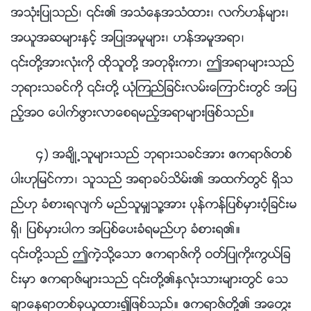
အသုံးျပဳသည္၊ ၎၏ အသံေနအသံထား၊ လက္ဟန္မ်ား၊
အယူအဆမ်ားႏွင့္ အျပဳအမူမ်ား၊ ဟန္အမူအရာ၊
၎တို႔အားလုံးကို ထိုသူတို႔ အတုခိုးကာ၊ ဤအရာမ်ားသည္
ဘုရားသခင္ကို ၎တို႔ ယုံၾကည္ျခင္းလမ္းေၾကာင္းတြင္ အျပ
ည့္အဝ ေပါက္ဖြားလာေစရမည့္အရာမ်ားျဖစ္သည္။
၄) အခ်ိဳ႕သူမ်ားသည္ ဘုရားသခင္အား ဧကရာဇ္တစ္
ပါးဟုျမင္ကာ၊ သူသည္ အရာခပ္သိမ္း၏ အထက္တြင္ ရွိသ
ည္ဟု ခံစားရလ်က္ မည္သူမွ်သူ႔အား ပုန္ကန္ျပစ္မွားဝံ့ျခင္းမ
ရွိ၊ ျပစ္မွားပါက အျပစ္ေပးခံရမည္ဟု ခံစားရ၏။
၎တို႔သည္ ဤကဲ့သို႔ေသာ ဧကရာဇ္ကို ဝတ္ျပဳကိုးကြယ္ျခ
င္းမွာ ဧကရာဇ္မ်ားသည္ ၎တို႔၏ႏွလုံးသားမ်ားတြင္ ေသ
ခ်ာေနရာတစ္ခုယူထား၍ျဖစ္သည္။ ဧကရာဇ္တို႔၏ အေတြး