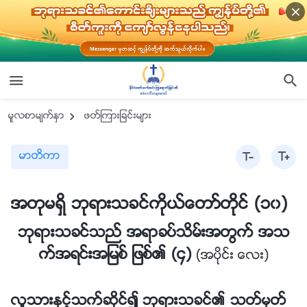
မူလစာမ်က္ႏွာ
ဖတ္ၾကားျခင္းမ်ား
မာတိကာ
အတုမရွိ ဘုရားသခင္ကိုယ္ေတာ္တိုင္ (၁၀)
ဘုရားသခင္သည္ အရာခပ္သိမ္းအတြက္ အသ
က္အရင္းအျမစ္ ျဖစ္၏ (၄)
(အပိုင္း ေလး)
လူသားႏွင့္သက္ဆိုင္၍ ဘုရားသခင္၏ သတ္မွတ္