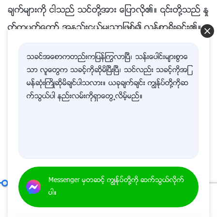
ခ်က္မ်ားကို ငါသည္ သင္တို႔အား ေျပာလို၏။ ၎တို႔သည္ ႏႈ
တ္ကပတ္ေတာ္ အနည္းငယ္မွ်သာျဖစ္၍ လြန္စြာ႐ိုးရွင္း၏။
ဤႏႈတ္ကပတ္ေတာ္မ်ားကို သင္တို႔သိၿပီးျဖစ္ႏိုင္သည္။ လူ
သခင္အေစာကတည္းကျပန္ႂကြလာၿပီ၊ သန္းေပါင္းမ်ားစြာေ
သားမ်ိဳးႏြယ္ႏွင့္ သူ႔ေနာက္လိုက္ေသာ သူမ်ားအေပၚ
သာ လူေတြက သခင့္ကိုဆိုမိၿပီးၿပီ၊ သင္လည္း သခင့္ကိုအျ
ဘုရား၏ မွန္ကန္ေသာ သတ္မွတ္ခ်က္မ်ားမွာ ေအာက္ပါအ
မန္ဆုံးႀကိဳဆိုမိခ်င္ပါသလား။ ယခုခ်က္ခ်င္း ကြၽန္ုပ္တို႔ကိုဆ
က္သြယ္ပါ နည္းလမ္းကိုရွာေတြ႕လိမ့္မည္။
တိုင္းျဖစ္၏- ဘုရားသခင္သည္ သူ႔ေနာက္သို႔လိုက္ေသာသူ
မ်ားထံမွ စစ္မွန္ေသာယုံၾကည္ျခင္း၊ သစၥာရွိေသာေနာက္လို
က္ျခင္း၊ အႂကြင္းမဲ့နာခံျခင္း၊ စစ္မွန္စြာသိျခင္းႏွင့္ အူလႈိက္
သည္းလႈိက္႐ိုေသေလးျမတ္ျခင္းစသည့္ အရာငါးခုကို ေတာ
င္းဆိုထား၏။
Messenger မွတဆင့္ ကြၽန္ုပ္တို႔ကို ဆက္သြယ္လိုက္
အတုမရွိ ဘုရားသခင္ကိုယ္ေတာ္တိုင္ (၁၀)
ပါ။
ဤအရာငါးခုတြင္ လူတို႔သည္ ဘုရားသခင္အား ေမးခြ
00:20
53:23
န္းမထုတ္ေတာ့ရန္ႏွင့္ ၎တို႔၏စိတ္ကူးစိတ္သန္းမ်ား သို႔မ