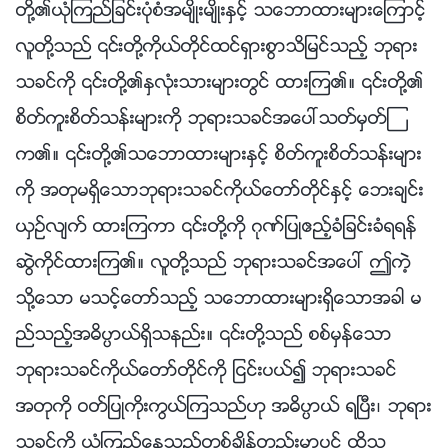
တို႔၏ယုံၾကည္ျခင္းပုံစံအမ်ိဳးမ်ိဳးႏွင့္ သေဘာထားမ်ားေၾကာင့္
လူတို႔သည္ ၎တို႔ကိုယ္တိုင္ထင္ရွားစြာသိျမင္သည့္ ဘုရား
သခင္ကို ၎တို႔၏ႏွလုံးသားမ်ားတြင္ ထားၾက၏။ ၎တို႔၏
စိတ္ကူးစိတ္သန္းမ်ားကို ဘုရားသခင္အေပၚသတ္မွတ္ၾ
က၏။ ၎တို႔၏သေဘာထားမ်ားႏွင့္ စိတ္ကူးစိတ္သန္းမ်ား
ကို အတုမရွိေသာဘုရားသခင္ကိုယ္ေတာ္တိုင္ႏွင့္ ေဘးခ်င္း
ယွဥ္လ်က္ ထားၾကကာ ၎တို႔ကို ဂုဏ္ျပဳဧည့္ခံျခင္းခံရရန္
ဆြဲကိုင္ထားၾက၏။ လူတို႔သည္ ဘုရားသခင္အေပၚ ဤကဲ့
သို႔ေသာ မသင့္ေတာ္သည့္ သေဘာထားမ်ားရွိေသာအခါ မ
ည္သည့္အဓိပၸာယ္ရွိသနည္း။ ၎တို႔သည္ စစ္မွန္ေသာ
ဘုရားသခင္ကိုယ္ေတာ္တိုင္ကို ျငင္းပယ္၍ ဘုရားသခင္
အတုကို ဝတ္ျပဳကိုးကြယ္ၾကသည္ဟု အဓိပၸာယ္ ရၿပီး၊ ဘုရား
သခင္ကို ယုံၾကည္ေနသည့္တစ္ခ်ိန္တည္းမွာပင္ ထိုသူ