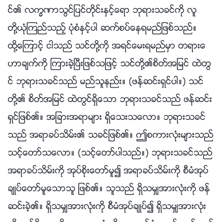
င္၏ လကၡဏာသြင္ျပင္တိုင္းႏွင့္ေရာ ဘုရားသခင္ကို လူ
တို႔ယုံၾကည္သည့္ ပုံစံႏွင့္ပါ ဆက္စပ္ေနရမည္ျဖစ္သည္။
ထို႔ေၾကာင့္ ငါသည္ သင္တို႔ကို အရင္ေမးရမည္မွာ တရားေ
ဟာခ်က္ကို ၾကားခဲ့ၿပီးျဖစ္သျဖင့္ သင္တို႔၏စိတ္အျမင္ ထဲတြ
င္ ဘုရားသခင္သည္ မည္သူနည္း။ (ဖန္ဆင္းရွင္ပါ။) သင္
တို႔၏ စိတ္အျမင္ ထဲတြင္ရွိေသာ ဘုရားသခင္သည္ ဖန္ဆင္း
ရွင္ျဖစ္၏။ အျခားအရာမ်ား ရွိေသးသေလာ။ ဘုရားသခင္
သည္ အရာခပ္သိမ္း၏ သခင္ျဖစ္၏။ ဤစကားလုံးမ်ားသည္
သင့္ေတာ္သေလာ။ (သင့္ေတာ္ပါသည္။) ဘုရားသခင္သည္
အရာခပ္သိမ္းကို အုပ္စိုးေတာ္မူ၍ အရာခပ္သိမ္းကို စီမံအုပ္
ခ်ဳပ္ေတာ္မူေသာသူ ျဖစ္၏။ သူသည္ ရွိသမွ်အားလုံးကို ဖန္
ဆင္းခဲ့၏။ ရွိသမွ်အားလုံးကို စီမံအုပ္ခ်ဳပ္၍ ရွိသမွ်အားလုံး