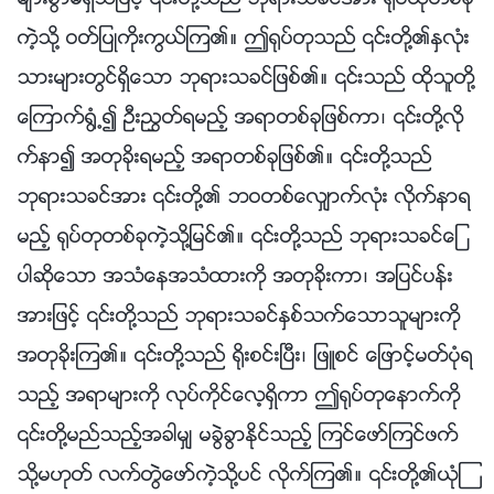
မ်ားစြာမရွိသျဖင့္ ၎တို႔သည္ ဘုရားသခင္အား ႐ုပ္ထုတစ္ခု
ကဲ့သို႔ ဝတ္ျပဳကိုးကြယ္ၾက၏။ ဤ႐ုပ္တုသည္ ၎တို႔၏ႏွလုံး
သားမ်ားတြင္ရွိေသာ ဘုရားသခင္ျဖစ္၏။ ၎သည္ ထိုသူတို႔
ေၾကာက္႐ြံ႕၍ ဦးၫႊတ္ရမည့္ အရာတစ္ခုျဖစ္ကာ၊ ၎တို႔လို
က္နာ၍ အတုခိုးရမည့္ အရာတစ္ခုျဖစ္၏။ ၎တို႔သည္
ဘုရားသခင္အား ၎တို႔၏ ဘဝတစ္ေလွ်ာက္လုံး လိုက္နာရ
မည့္ ႐ုပ္တုတစ္ခုကဲ့သို႔ျမင္၏။ ၎တို႔သည္ ဘုရားသခင္ေျ
ပာဆိုေသာ အသံေနအသံထားကို အတုခိုးကာ၊ အျပင္ပန္း
အားျဖင့္ ၎တို႔သည္ ဘုရားသခင္ႏွစ္သက္ေသာသူမ်ားကို
အတုခိုးၾက၏။ ၎တို႔သည္ ႐ိုးစင္းၿပီး၊ ျဖဴစင္ ေျဖာင့္မတ္ပုံရ
သည့္ အရာမ်ားကို လုပ္ကိုင္ေလ့ရွိကာ ဤ႐ုပ္တုေနာက္ကို
၎တို႔မည္သည့္အခါမွ် မခြဲခြာႏိုင္သည့္ ၾကင္ေဖာ္ၾကင္ဖက္
သို႔မဟုတ္ လက္တြဲေဖာ္ကဲ့သို႔ပင္ လိုက္ၾက၏။ ၎တို႔၏ယုံၾ