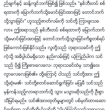
ည္ခ်က္ႏွင့္ ဆန္႔က်င္ဘက္ျဖစ္၍ ျဖစ္သည္။ “ႏွစ္ဘီးတပ္ စစ္
ရထားကို ေျမာက္ဘက္သို႔ေမာင္းျခင္းအားျဖင့္ ေတာင္ဘက္
သို႔သြားျခင္း” ဟူသည့္ဇာတ္လမ္းကို သင္တို႔ ၾကားဖူးသေ
လာ။ ဤအရာသည္ ႏွစ္ဘီးတပ္ စစ္ရထားကို ေျမာက္ဘက္
သို႔ေမာင္းျခင္းအားျဖင့္ ေတာင္ဘက္သို႔သြားျခင္းကိစၥတစ္ရပ္
ျဖစ္ေကာင္းျဖစ္ႏိုင္သည္။ လူတို႔သည္ ဘုရားသခင္ကို ဤ
ကဲ့သို႔ အဓိပၸါယ္မရွိေသာ နည္းလမ္းျဖင့္ ယုံၾကည္ပါက သင္
သည္ ပို၍ ႀကိဳးစားေလေလ၊ ဘုရားသခင္ထံမွ သာ၍ေဝး
ကြာေလေလျဖစ္၏။ ထို႔ေၾကာင့္ ငါသည္ သင္တို႔အား ဤ
သို႔ဆုံးမ၏- သင္တို႔စတင္ေဆာင္႐ြက္ျခင္း မျပဳမီ သင္သည္
မွန္ကန္သည့္လားရာဘက္သို႔ သြား မသြားဆိုသည္ကို ဦးစြာ
သိျမင္ရမည္။ သင္၏အားထုတ္မႈမ်ားတြင္ ပစ္မွတ္ထားေဆာ