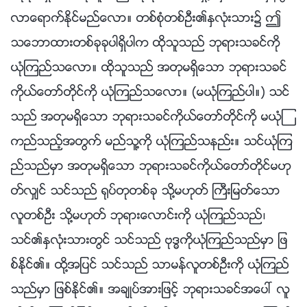
လာေရာက္ႏိုင္မည္ေလာ။ တစ္စုံတစ္ဦး၏ႏွလုံးသား၌ ဤ
သေဘာထားတစ္ခုခုပါရွိပါက ထိုသူသည္ ဘုရားသခင္ကို
ယုံၾကည္သေလာ။ ထိုသူသည္ အတုမရွိေသာ ဘုရားသခင္
ကိုယ္ေတာ္တိုင္ကို ယုံၾကည္သေလာ။ (မယုံၾကည္ပါ။) သင္
သည္ အတုမရွိေသာ ဘုရားသခင္ကိုယ္ေတာ္တိုင္ကို မယုံၾ
ကည္သည့္အတြက္ မည္သူ႔ကို ယုံၾကည္သနည္း။ သင္ယုံၾက
ည္သည္မွာ အတုမရွိေသာ ဘုရားသခင္ကိုယ္ေတာ္တိုင္မဟု
တ္လွ်င္ သင္သည္ ႐ုပ္တုတစ္ခု သို႔မဟုတ္ ႀကီးျမတ္ေသာ
လူတစ္ဦး သို႔မဟုတ္ ဘုရားေလာင္းကို ယုံၾကည္သည္၊
သင္၏ႏွလုံးသားတြင္ သင္သည္ ဗုဒၶကိုယုံၾကည္သည္မွာ ျဖ
စ္ႏိုင္၏။ ထို႔အျပင္ သင္သည္ သာမန္လူတစ္ဦးကို ယုံၾကည္
သည္မွာ ျဖစ္ႏိုင္၏။ အခ်ဳပ္အားျဖင့္ ဘုရားသခင္အေပၚ လူ