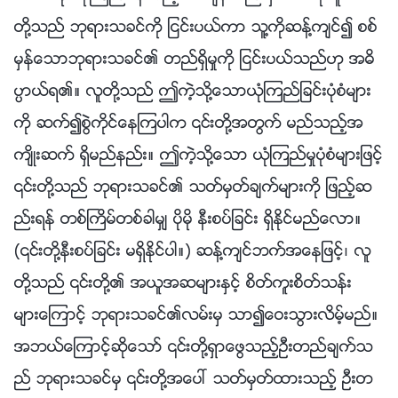
တို႔သည္ ဘုရားသခင္ကို ျငင္းပယ္ကာ သူ႔ကိုဆန္႔က်င္၍ စစ္
မွန္ေသာဘုရားသခင္၏ တည္ရွိမႈကို ျငင္းပယ္သည္ဟု အဓိ
ပၸာယ္ရ၏။ လူတို႔သည္ ဤကဲ့သို႔ေသာယုံၾကည္ျခင္းပုံစံမ်ား
ကို ဆက္၍စြဲကိုင္ေနၾကပါက ၎တို႔အတြက္ မည္သည့္အ
က်ိဳးဆက္ ရွိမည္နည္း။ ဤကဲ့သို႔ေသာ ယုံၾကည္မႈပုံစံမ်ားျဖင့္
၎တို႔သည္ ဘုရားသခင္၏ သတ္မွတ္ခ်က္မ်ားကို ျဖည့္ဆ
ည္းရန္ တစ္ႀကိမ္တစ္ခါမွ် ပိုမို နီးစပ္ျခင္း ရွိႏိုင္မည္ေလာ။
(၎တို႔နီးစပ္ျခင္း မရွိႏိုင္ပါ။) ဆန႔္က်င္ဘက္အေနျဖင့္၊ လူ
တို႔သည္ ၎တို႔၏ အယူအဆမ်ားႏွင့္ စိတ္ကူးစိတ္သန္း
မ်ားေၾကာင့္ ဘုရားသခင္၏လမ္းမွ သာ၍ေဝးသြားလိမ့္မည္။
အဘယ္ေၾကာင့္ဆိုေသာ္ ၎တို႔ရွာေဖြသည့္ဦးတည္ခ်က္သ
ည္ ဘုရားသခင္မွ ၎တို႔အေပၚ သတ္မွတ္ထားသည့္ ဦးတ