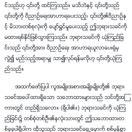
င္သည္ဟု ၎တို႔ ထင္ၾကသည္။ မသိဘဲႏွင့္ ၎တို႔သည္
၎တို႔ကို ဝိညာဥ္ေရးအာဟာရေပးသည့္၊ ၎တို႔၏ဝိညာဥ္ႏွ
င့္ မိသားတစ္စုလုံးကို ေပ်ာ္႐ႊင္မႈေပးသည့္ ဤဘုရားသခင္ကို
မထားရစ္ႏိုင္ျဖစ္သြားၾကသည္။ ဘုရားသခင္ကို ယုံၾကည္ျခ
င္းသည္ ၎တို႔အား ဝိညာဥ္ေရး အာဟာရယူလာေပး႐ုံမွ
လြဲ၍ မည္သည့္အရာမွ် သာ၍လုပ္ရန္မလိုဟု ၎တို႔ယုံၾက
ည္သည္။
အထက္ေဖာ္ျပပါ လူအမ်ိဳးအစားအမ်ိဳးမ်ိဳးတို႔၏ ဘုရား
သခင္အေပၚထားရွိေသာ သေဘာထားမ်ားသည္ သင္တို႔အၾ
ကားတြင္ တည္ရွိသေလာ။ (ရွိပါ၏။) ဘုရားသခင္ကို ယုံၾက
ည္ျခင္း၌ တစ္စုံတစ္ဦး၏ႏွလုံးသားတြင္ ဤသေဘာထားတ
စ္ခုခုပါရွိပါက ထိုသူသည္ ဘုရားသခင္ေရွ႕ေမွာက္ စစ္မွန္စြာ