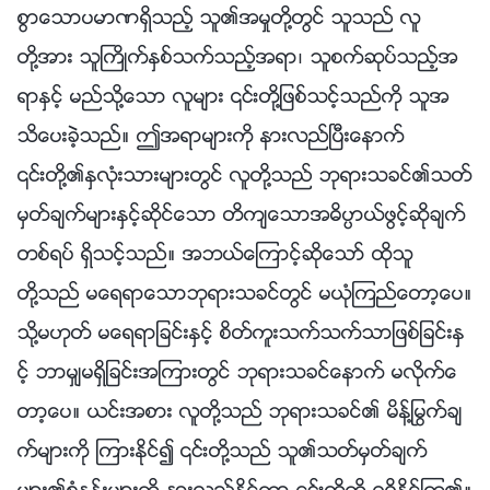
စြာေသာပမာဏရွိသည့္ သူ၏အမႈတို႔တြင္ သူသည္ လူ
တို႔အား သူႀကိဳက္ႏွစ္သက္သည့္အရာ၊ သူစက္ဆုပ္သည့္အ
ရာႏွင့္ မည္သို႔ေသာ လူမ်ား ၎တို႔ျဖစ္သင့္သည္ကို သူအ
သိေပးခဲ့သည္။ ဤအရာမ်ားကို နားလည္ၿပီးေနာက္
၎တို႔၏ႏွလုံးသားမ်ားတြင္ လူတို႔သည္ ဘုရားသခင္၏သတ္
မွတ္ခ်က္မ်ားႏွင့္ဆိုင္ေသာ တိက်ေသာအဓိပၸာယ္ဖြင့္ဆိုခ်က္
တစ္ရပ္ ရွိသင့္သည္။ အဘယ္ေၾကာင့္ဆိုေသာ္ ထိုသူ
တို႔သည္ မေရရာေသာဘုရားသခင္တြင္ မယုံၾကည္ေတာ့ေပ။
သို႔မဟုတ္ မေရရာျခင္းႏွင့္ စိတ္ကူးသက္သက္သာျဖစ္ျခင္းႏွ
င့္ ဘာမွ်မရွိျခင္းအၾကားတြင္ ဘုရားသခင္ေနာက္ မလိုက္ေ
တာ့ေပ။ ယင္းအစား လူတို႔သည္ ဘုရားသခင္၏ မိန္႔ႁမြက္ခ်
က္မ်ားကို ၾကားႏိုင္၍ ၎တို႔သည္ သူ၏သတ္မွတ္ခ်က္