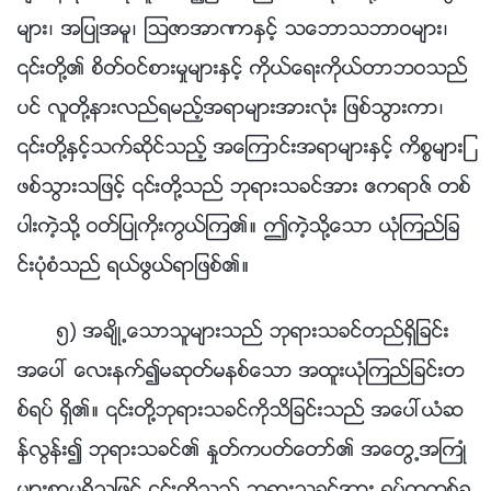
မ်ား၊ အျပဳအမူ၊ ၾသဇာအာဏာႏွင့္ သေဘာသဘာဝမ်ား၊
၎တို႔၏ စိတ္ဝင္စားမႈမ်ားႏွင့္ ကိုယ္ေရးကိုယ္တာဘဝသည္
ပင္ လူတို႔နားလည္ရမည့္အရာမ်ားအားလုံး ျဖစ္သြားကာ၊
၎တို႔ႏွင့္သက္ဆိုင္သည့္ အေၾကာင္းအရာမ်ားႏွင့္ ကိစၥမ်ားျ
ဖစ္သြားသျဖင့္ ၎တို႔သည္ ဘုရားသခင္အား ဧကရာဇ္ တစ္
ပါးကဲ့သို႔ ဝတ္ျပဳကိုးကြယ္ၾက၏။ ဤကဲ့သို႔ေသာ ယုံၾကည္ျခ
င္းပုံစံသည္ ရယ္ဖြယ္ရာျဖစ္၏။
၅) အခ်ိဳ႕ေသာသူမ်ားသည္ ဘုရားသခင္တည္ရွိျခင္း
အေပၚ ေလးနက္၍မဆုတ္မနစ္ေသာ အထူးယုံၾကည္ျခင္းတ
စ္ရပ္ ရွိ၏။ ၎တို႔ဘုရားသခင္ကိုသိျခင္းသည္ အေပၚယံဆ
န္လြန္း၍ ဘုရားသခင္၏ ႏႈတ္ကပတ္ေတာ္၏ အေတြ႕အႀကဳံ