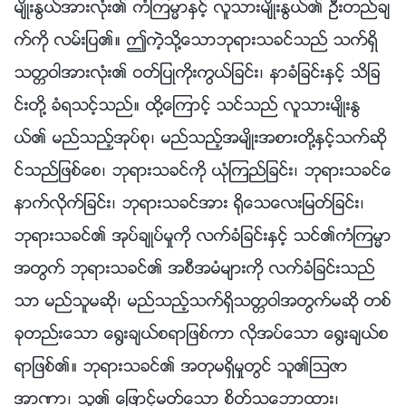
မ်ိဳးႏြယ္အားလုံး၏ ကံၾကမၼာႏွင့္ လူသားမ်ိဳးႏြယ္၏ ဦးတည္ခ်
က္ကို လမ္းျပ၏။ ဤကဲ့သို႔ေသာဘုရားသခင္သည္ သက္ရွိ
သတၱဝါအားလုံး၏ ဝတ္ျပဳကိုးကြယ္ျခင္း၊ နာခံျခင္းႏွင့္ သိျခ
င္းတို႔ ခံရသင့္သည္။ ထို႔ေၾကာင့္ သင္သည္ လူသားမ်ိဳးႏြ
ယ္၏ မည္သည့္အုပ္စု၊ မည္သည့္အမ်ိဳးအစားတို႔ႏွင့္သက္ဆို
င္သည္ျဖစ္ေစ၊ ဘုရားသခင္ကို ယုံၾကည္ျခင္း၊ ဘုရားသခင္ေ
နာက္လိုက္ျခင္း၊ ဘုရားသခင္အား ႐ိုေသေလးျမတ္ျခင္း၊
ဘုရားသခင္၏ အုပ္ခ်ဳပ္မႈကို လက္ခံျခင္းႏွင့္ သင္၏ကံၾကမၼာ
အတြက္ ဘုရားသခင္၏ အစီအမံမ်ားကို လက္ခံျခင္းသည္
သာ မည္သူမဆို၊ မည္သည့္သက္ရွိသတၱဝါအတြက္မဆို တစ္
ခုတည္းေသာ ေ႐ြးခ်ယ္စရာျဖစ္ကာ လိုအပ္ေသာ ေ႐ြးခ်ယ္စ
ရာျဖစ္၏။ ဘုရားသခင္၏ အတုမရွိမႈတြင္ သူ၏ၾသဇာ
အာဏာ၊ သူ၏ ေျဖာင့္မတ္ေသာ စိတ္သေဘာထား၊