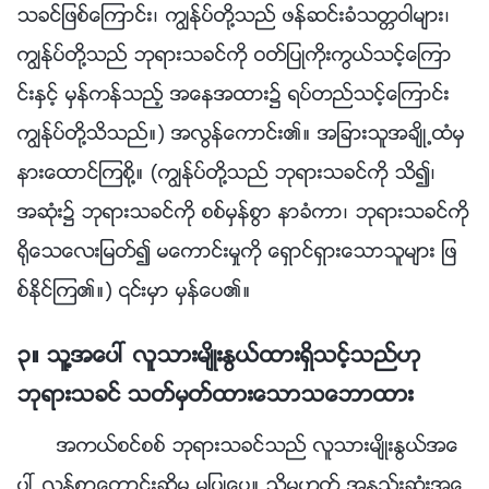
သခင္ျဖစ္ေၾကာင္း၊ ကြၽန္ုပ္တို႔သည္ ဖန္ဆင္းခံသတၱဝါမ်ား၊
ကြၽန္ုပ္တို႔သည္ ဘုရားသခင္ကို ဝတ္ျပဳကိုးကြယ္သင့္ေၾကာ
င္းႏွင့္ မွန္ကန္သည့္ အေနအထား၌ ရပ္တည္သင့္ေၾကာင္း
ကြၽန္ုပ္တို႔သိသည္။) အလြန္ေကာင္း၏။ အျခားသူအခ်ိဳ႕ထံမွ
နားေထာင္ၾကစို႔။ (ကြၽန္ုပ္တို႔သည္ ဘုရားသခင္ကို သိ၍၊
အဆုံး၌ ဘုရားသခင္ကို စစ္မွန္စြာ နာခံကာ၊ ဘုရားသခင္ကို
႐ိုေသေလးျမတ္၍ မေကာင္းမႈကို ေရွာင္ရွားေသာသူမ်ား ျဖ
စ္ႏိုင္ၾက၏။) ၎မွာ မွန္ေပ၏။
၃။ သူ႔အေပၚ လူသားမ်ိဳးႏြယ္ထားရွိသင့္သည္ဟု
ဘုရားသခင္ သတ္မွတ္ထားေသာသေဘာထား
အကယ္စင္စစ္ ဘုရားသခင္သည္ လူသားမ်ိဳးႏြယ္အေ
ပၚ လြန္စြာေတာင္းဆိုမႈ မျပဳေပ။ သို႔မဟုတ္ အနည္းဆုံးအေ