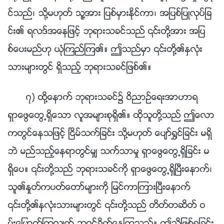
င္သည္၊ သို႔မဟုတ္ သူ႔အား ျပစ္မွားႏိုင္ကာ၊ အျပစ္ျပဳလုပ္ျခ
င္း၏ ရလဒ္အေနျဖင့္ ဘုရားသခင္သည္ ၎တို႔အား အျပ
စ္ေပးမည္ဟု ယုံၾကည္ၾက၏။ ဤသည္မွာ ၎တို႔၏ႏွလုံး
သားမ်ားတြင္ ရွိသည့္ ဘုရားသခင္ျဖစ္၏။
၇) ထို႔ေနာက္ ဘုရားသခင္၌ ဝိညာဥ္ေရးအာဟာရ
ရွာေဖြေတြ႕ရွိေသာ လူအမ်ားစုရွိ၏။ ထိုသူတို႔သည္ ဤေလာ
ကတြင္ေနသျဖင့္ ၿငိမ္သက္ျခင္း သို႔မဟုတ္ ေပ်ာ္႐ႊင္ျခင္း မရွိ
ဘဲ မည္သည့္ေနရာတြင္မွ် သက္သာမႈ ရွာေဖြေတြ႕ရွိျခင္း မ
ရွိေပ။ ၎တို႔သည္ ဘုရားသခင္ကို ရွာေဖြေတြ႕ရွိၿပီးေနာက္၊
သူ၏ႏႈတ္ကပတ္ေတာ္မ်ားကို ျမင္ကာၾကားၿပီးေနာက္
၎တို႔၏ႏွလုံးသားမ်ားတြင္ ၎တို႔သည္ တိတ္တဆိတ္ ဝ