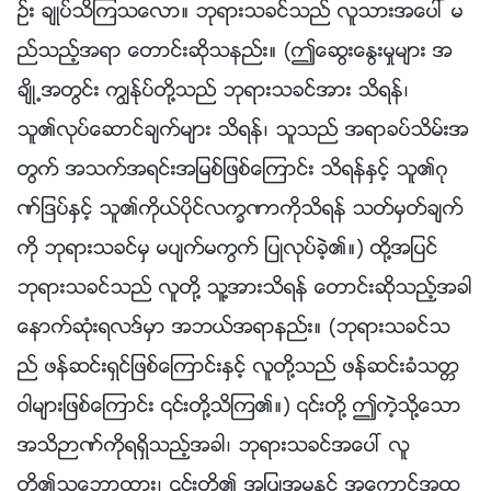
ဥ္း ခ်ဳပ္သိၾကသေလာ။ ဘုရားသခင္သည္ လူသားအေပၚ မ
ည္သည့္အရာ ေတာင္းဆိုသနည္း။ (ဤေဆြးေႏြးမႈမ်ား အ
ခ်ိဳ႕အတြင္း ကြၽန္ုပ္တို႔သည္ ဘုရားသခင္အား သိရန္၊
သူ၏လုပ္ေဆာင္ခ်က္မ်ား သိရန္၊ သူသည္ အရာခပ္သိမ္းအ
တြက္ အသက္အရင္းအျမစ္ျဖစ္ေၾကာင္း သိရန္ႏွင့္ သူ၏ဂု
ဏ္ျဒပ္ႏွင့္ သူ၏ကိုယ္ပိုင္လကၡဏာကိုသိရန္ သတ္မွတ္ခ်က္
ကို ဘုရားသခင္မွ မပ်က္မကြက္ ျပဳလုပ္ခဲ့၏။) ထို႔အျပင္
ဘုရားသခင္သည္ လူတို႔ သူ႔အားသိရန္ ေတာင္းဆိုသည့္အခါ
ေနာက္ဆုံးရလဒ္မွာ အဘယ္အရာနည္း။ (ဘုရားသခင္သ
ည္ ဖန္ဆင္းရွင္ျဖစ္ေၾကာင္းႏွင့္ လူတို႔သည္ ဖန္ဆင္းခံသတၱ
ဝါမ်ားျဖစ္ေၾကာင္း ၎တို႔သိၾက၏။) ၎တို႔ ဤကဲ့သို႔ေသာ
အသိဉာဏ္ကိုရရွိသည့္အခါ၊ ဘုရားသခင္အေပၚ လူ
တို႔၏သေဘာထား၊ ၎တို႔၏ အျပဳအမူႏွင့္ အေကာင္အထ