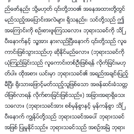
ည္ေဖာ္နည္း သို႔မဟုတ္ ၎တို႔ဘဝ၏ အေနအထားတို႔တြင္
မည္သည့္အေျပာင္းအလဲမ်ား ရွိသနည္း၊ သင္တို႔သည္ ဤ
အေၾကာင္းကို စဥ္းစားဖူးၾကသေလာ။ ဘုရားသခင္ကို သိၿ
ပီးေနာက္ႏွင့္ သူ႔အား နားလည္ၿပီးေနာက္ ၎တို႔သည္ လူေ
ကာင္းျဖစ္သြားသည္ဟု ဆိုႏိုင္မည္ေလာ။ (ဘုရားသခင္ကို
ယုံၾကည္ျခင္းသည္ လူေကာင္းတစ္ဦးျဖစ္ရန္ လိုက္ျခင္းမဟု
တ္ပါ။ ထိုအစား ယင္းမွာ ဘုရားသခင္၏ အရည္အခ်င္းျပည့္
မီၿပီး ႐ိုးသားေျဖာင့္မတ္သည့္သူျဖစ္ေသာ အဖန္ဆင္းခံသတၱ
ဝါျဖစ္လာရန္ လိုက္စားျခင္းျဖစ္သည္။) အျခားအရာရွိေသး
သေလာ။ (ဘုရားသခင္အား စစ္မွန္စြာႏွင့္ မွန္ကန္စြာ သိၿ
ပီးေနာက္ ကြၽန္ုပ္တို႔သည္ ဘုရားသခင္အေပၚ ဘုရားသခင္
အျဖစ္ ျပဳမူႏိုင္သည္။ ဘုရားသခင္သည္ အစဥ္အၿမဲ ဘုရား