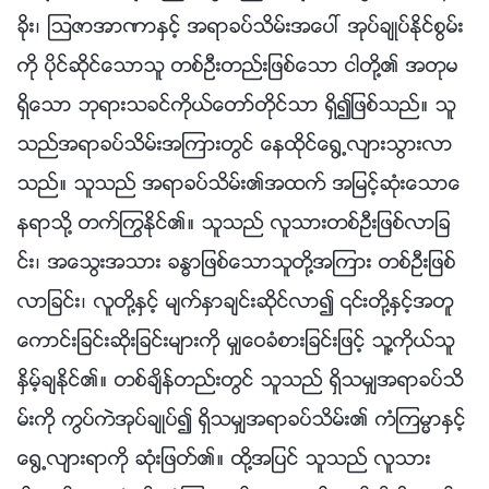
ခိုး၊ ၾသဇာအာဏာႏွင့္ အရာခပ္သိမ္းအေပၚ အုပ္ခ်ဳပ္ႏိုင္စြမ္း
ကို ပိုင္ဆိုင္ေသာသူ တစ္ဦးတည္းျဖစ္ေသာ ငါတို႔၏ အတုမ
ရွိေသာ ဘုရားသခင္ကိုယ္ေတာ္တိုင္သာ ရွိ၍ျဖစ္သည္။ သူ
သည္အရာခပ္သိမ္းအၾကားတြင္ ေနထိုင္ေ႐ြ႕လ်ားသြားလာ
သည္။ သူသည္ အရာခပ္သိမ္း၏အထက္ အျမင့္ဆုံးေသာေ
နရာသို႔ တက္ႂကြႏိုင္၏။ သူသည္ လူသားတစ္ဦးျဖစ္လာျခ
င္း၊ အေသြးအသား ခႏၶာျဖစ္ေသာသူတို႔အၾကား တစ္ဦးျဖစ္
လာျခင္း၊ လူတို႔ႏွင့္ မ်က္ႏွာခ်င္းဆိုင္လာ၍ ၎တို႔ႏွင့္အတူ
ေကာင္းျခင္းဆိုးျခင္းမ်ားကို မွ်ေဝခံစားျခင္းျဖင့္ သူ႔ကိုယ္သူ
ႏွိမ့္ခ်ႏိုင္၏။ တစ္ခ်ိန္တည္းတြင္ သူသည္ ရွိသမွ်အရာခပ္သိ
မ္းကို ကြပ္ကဲအုပ္ခ်ဳပ္၍ ရွိသမွ်အရာခပ္သိမ္း၏ ကံၾကမၼာႏွင့္
ေ႐ြ႕လ်ားရာကို ဆုံးျဖတ္၏။ ထို႔အျပင္ သူသည္ လူသား