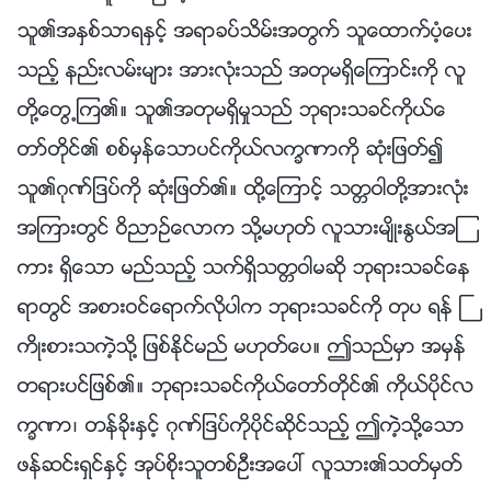
သူ၏အႏွစ္သာရႏွင့္ အရာခပ္သိမ္းအတြက္ သူေထာက္ပံ့ေပး
သည့္ နည္းလမ္းမ်ား အားလုံးသည္ အတုမရွိေၾကာင္းကို လူ
တို႔ေတြ႕ၾက၏။ သူ၏အတုမရွိမႈသည္ ဘုရားသခင္ကိုယ္ေ
တာ္တိုင္၏ စစ္မွန္ေသာပင္ကိုယ္လကၡဏာကို ဆုံးျဖတ္၍
သူ၏ဂုဏ္ျဒပ္ကို ဆုံးျဖတ္၏။ ထို႔ေၾကာင့္ သတၱဝါတို႔အားလုံး
အၾကားတြင္ ဝိညာဥ္ေလာက သို႔မဟုတ္ လူသားမ်ိဳးႏြယ္အၾ
ကား ရွိေသာ မည္သည့္ သက္ရွိသတၱဝါမဆို ဘုရားသခင္ေန
ရာတြင္ အစားဝင္ေရာက္လိုပါက ဘုရားသခင္ကို တုပ ရန္ ႀ
ကိဳးစားသကဲ့သို႔ ျဖစ္ႏိုင္မည္ မဟုတ္ေပ။ ဤသည္မွာ အမွန္
တရားပင္ျဖစ္၏။ ဘုရားသခင္ကိုယ္ေတာ္တိုင္၏ ကိုယ္ပိုင္လ
ကၡဏာ၊ တန္ခိုးႏွင့္ ဂုဏ္ျဒပ္ကိုပိုင္ဆိုင္သည့္ ဤကဲ့သို႔ေသာ
ဖန္ဆင္းရွင္ႏွင့္ အုပ္စိုးသူတစ္ဦးအေပၚ လူသား၏သတ္မွတ္