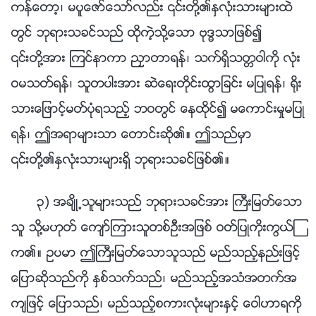
ကန္ေတာ့၊ မပူေဇာ္ေသာ္လည္း ၎တို႔၏ႏွလုံးသားမ်ားထဲ
တြင္ ဘုရားသခင္သည္ ထိုကဲ့သို႔ေသာ ဗုဒၶသာျဖစ္၍
၎တို႔အား ၾကင္နာကာ ညႇာတာရန္၊ သက္ရွိသတၱဝါကို လုံး
ဝမသတ္ရန္၊ သူတပါးအား ဆဲေရးတိုင္းထြာျခင္း မျပဳရန္၊ ႐ိုး
သားေျဖာင့္မတ္ပုံရသည့္ ဘဝတြင္ ေနထိုင္၍ မေကာင္းမႈမျပဳ
ရန္၊ ဤအရာမ်ားသာ ေတာင္းဆို၏။ ဤသည္မွာ
၎တို႔၏ႏွလုံးသားမ်ားရွိ ဘုရားသခင္ျဖစ္၏။
၃) အခ်ိဳ႕သူမ်ားသည္ ဘုရားသခင္အား ႀကီးျမတ္ေသာ
သူ သို႔မဟုတ္ ေက်ာ္ၾကားသူတစ္ဦးအျဖစ္ ဝတ္ျပဳကိုးကြယ္ၾ
က၏။ ဥပမာ ဤႀကီးျမတ္ေသာသူသည္ မည္သည့္နည္းျဖင့္
ေျပာဆိုသည္ကို ႏွစ္သက္သည္၊ မည္သည့္အသံအတက္အ
က်ျဖင့္ ေျပာသည္၊ မည္သည့္စကားလုံးမ်ားႏွင့္ ေဝါဟာရကို