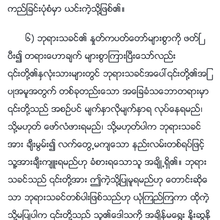
ကည္ျခင္းပုံစံမွာ ယင္းကဲ့သို႔ျဖစ္၏။
၆) ဘုရားသခင္၏ ႏႈတ္ကပတ္ေတာ္မ်ားစြာကို ဖတ္ၿ
ပီး၍ တရားေဟာခ်က္ မ်ားစြာၾကားၿပီးေသာ္လည္း
၎တို႔၏ႏွလုံးသားမ်ားတြင္ ဘုရားသခင္အေပၚ၎တို႔၏အျ
ပဳအမူအတြက္ တစ္ခုတည္းေသာ အေျခခံသေဘာတရားမွာ
၎တို႔သည္ အစဥ္ပင္ မ်က္ႏွာလိုမ်က္ႏွာရ လုပ္ေနရမည္၊
သို႔မဟုတ္ ေဖာ္လံဖားရမည္၊ သို႔မဟုတ္ပါက ဘုရားသခင္
အား ခ်ီးမြမ္း၍ လက္ေတြ႕မက်ေသာ နည္းလမ္းတစ္ရပ္ျဖင့္
သူ႔အားခ်ီးက်ဴးရမည္ဟု ခံစားရေသာသူ အခ်ိဳ႕ရွိ၏။ ဘုရား
သခင္သည္ ၎တို႔အား ဤကဲ့သို႔ျပဳမူရမည္ဟု ေတာင္းဆိုေ
သာ ဘုရားသခင္တစ္ပါးျဖစ္သည္ဟု ယုံၾကည္ၾကကာ ထိုကဲ့
သို႔မျပဳပါက ၎တို႔သည္ သူ၏ေဒါသကို အခ်ိန္မေ႐ြး ႏႈိးဆြႏို