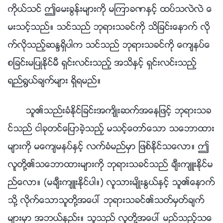
ကိုယ္သင္ ဤေမးခြန္းမ်ားကို မၾကာခဏႏွင့္ ထပ္သလဲလဲ ေ
မးသင့္သည္။ သင္သည္ ဘုရားသခင္ကို သိျခင္းေနာက္ လို
က္လိုသည့္ဆႏၵရွိပါက သင္သည္ ဘုရားသခင္ကို ေက်နပ္ေ
စျခင္းမျပဳႏိုင္မီ ရွင္းလင္းသည့္ အသိႏွင့္ ရွင္းလင္းသည့္
ရည္႐ြယ္ခ်က္မ်ား ရွိရမည္။
သူ၏သည္းခံႏိုင္ျခင္းအက်ိဳးဆက္အေနျဖင့္ ဘုရားသခ
င္သည္ ငါခုတင္ေျပာခဲ့သည့္ မသင့္ေတာ္ေသာ သေဘာထား
မ်ားကို မေက်မနပ္ႏွင့္ လက္ခံမည္မွာ ျဖစ္ႏိုင္သေလာ။ ဤ
လူတို႔၏သေဘာထားမ်ားကို ဘုရားသခင္သည္ ခ်ီးက်ဴးႏိုင္မ
ည္ေလာ။ (မခ်ီးက်ဴးႏိုင္ပါ။) လူသားမ်ိဳးႏြယ္ႏွင့္ သူ၏ေနာက္
သို႔ လိုက္ေသာသူတို႔အေပၚ ဘုရားသခင္၏သတ္မွတ္ခ်က္
မ်ားမွာ အဘယ္နည္း။ သူသည္ လူတို႔အေပၚ မည္သည့္သေ