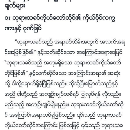
ခ်က္မ်ား
၁။ ဘုရားသခင္ကိုယ္ေတာ္တိုင္၏ ကိုယ္ပိုင္လကၡ
ဏာႏွင့္ ဂုဏ္ျဒပ္
“ဘုရားသခင္သည္ အရာခပ္သိမ္းအတြက္ အသက္အရ
င္းအျမစ္ျဖစ္၏” ႏွင့္သက္ဆိုင္ေသာ အေၾကာင္းအရာအျပင္
“ဘုရားသခင္သည္ အတုမရွိေသာ ဘုရားသခင္ကိုယ္ေတာ္
တိုင္ျဖစ္၏” ႏွင့္သက္ဆိုင္ေသာ အေၾကာင္းအရာ၏ အဆုံး
သို႔ ငါတို႔ေရာက္ရွိခဲ့ၿပီျဖစ္သည္။ ထိုသို႔ၿပီးေျမာက္သည္ႏွင့္
အညီ ငါတို႔သည္ အက်ဥ္းခ်ဳပ္တစ္ရပ္ ျပဳလုပ္ရန္ လိုသည္။
မည္သည့္ အက်ဥ္းခ်ဳပ္မ်ိဳးနည္း။ ဘုရားသခင္ကိုယ္ေတာ္တို
င္ အေၾကာင္းအရာတစ္ခုျဖစ္သည္။ ၎သည္ ဘုရားသခင္
ကိုယ္ေတာ္တိုင္အေၾကာင္း ျဖစ္သျဖင့္ ၎သည္ ဘုရားသခ