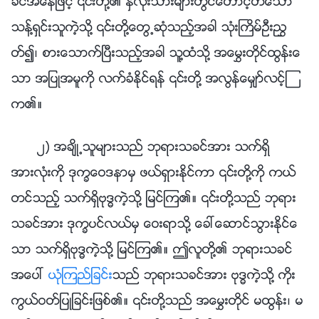
ခင္အေနျဖင့္ ၎တို႔၏ ႏွလုံးသားမ်ားတြင္ေတာင့္တေသာ
သန္႔ရွင္းသူကဲ့သို႔ ၎တို႔ေတြ႕ဆုံသည့္အခါ သုံးႀကိမ္ဦးၫႊ
တ္၍၊ စားေသာက္ၿပီးသည့္အခါ သူ႔ထံသို႔ အေမႊးတိုင္ထြန္းေ
သာ အျပဳအမူကို လက္ခံႏိုင္ရန္ ၎တို႔ အလြန္ေမွ်ာ္လင့္ၾ
က၏။
၂) အခ်ိဳ႕သူမ်ားသည္ ဘုရားသခင္အား သက္ရွိ
အားလုံးကို ဒုကၡေဝဒနာမွ ဖယ္ရွားႏိုင္ကာ ၎တို႔ကို ကယ္
တင္သည့္ သက္ရွိဗုဒၶကဲ့သို႔ ျမင္ၾက၏။ ၎တို႔သည္ ဘုရား
သခင္အား ဒုကၡပင္လယ္မွ ေဝးရာသို႔ ေခၚေဆာင္သြားႏိုင္ေ
သာ သက္ရွိဗုဒၶကဲ့သို႔ ျမင္ၾက၏။ ဤလူတို႔၏ ဘုရားသခင္
အေပၚ
ယုံၾကည္ျခင္း
သည္ ဘုရားသခင္အား ဗုဒၶကဲ့သို႔ ကိုး
ကြယ္ဝတ္ျပဳျခင္းျဖစ္၏။ ၎တို႔သည္ အေမႊးတိုင္ မထြန္း၊ မ