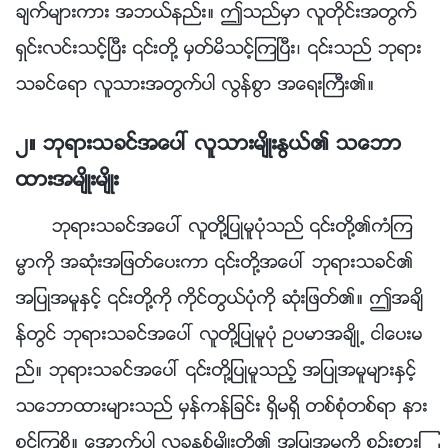
ခ်က္မ်ားကား အဘယ္နည္း။ ဤသည္မွာ လူတိုင္းအတြက္
ရွင္းလင္းသင့္ၿပီး ၎တို႔ မွတ္မိသင့္ၾကၿပီး၊ ၎သည္ ဘုရား
သခင္ေရာ လူသားအတြက္ပါ လြန္စြာ အေရးႀကီး၏။
၂။ ဘုရားသခင္အေပၚ လူသားမ်ိဳးႏြယ္၏ သေဘာ
ထားအမ်ိဳးမ်ိဳး
ဘုရားသခင္အေပၚ လူတို႔ျပဳမူပုံသည္ ၎တို႔၏ကံၾက
မၼာကို အဆုံးအျဖတ္ေပးကာ ၎တို႔အေပၚ ဘုရားသခင္၏
အျပဳအမူႏွင့္ ၎တို႔ကို ကိုင္တြယ္ပုံကို ဆုံးျဖတ္၏။ ဤအခ်ိ
န္တြင္ ဘုရားသခင္အေပၚ လူတို႔ျပဳမူပုံ ဥပမာအခ်ိဳ႕ ငါေပးမ
ည္။ ဘုရားသခင္အေပၚ ၎တို႔ျပဳမူသည့္ အျပဳအမူမ်ားႏွင့္
သေဘာထားမ်ားသည္ မွန္ကန္ျခင္း ရွိမရွိ တစ္စုံတစ္ရာ နား
စြင့္ၾကစို႔။ ေအာက္ပါ လူခုနစ္မ်ိဳးတို႔၏ အျပဳအမူကို စဥ္းစားၾ