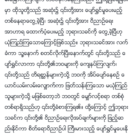
မ္းေျမာက္ၾကလ်က္ ဘဝင္ခိုက္ေနၾကသည္။ ဤသို႔ျဖစ္ရျခင္း
မွာ ထိုသူတို႔သည္ အဆုံး၌ ၎တို႔အား ေပ်ာ္႐ႊင္မႈေပးမည့္
တစ္ေနရာေတြ႕ခဲ့ၿပီ၊ အဆုံး၌ ၎တို႔အား ဝိညာဥ္ေရး
အာဟာရ ေထာက္ပံ့ေပးမည့္ ဘုရားသခင္ကို ေတြ႕ခဲ့ၿပီဟု
ယုံၾကည္ၾကေသာေၾကာင့္ျဖစ္သည္။ ဘုရားသခင္အား လက္
ခံကာ သူ႔ေနာက္ စတင္လိုက္ၿပီးေနာက္တြင္ ၎တို႔သည္ ေ
ပ်ာ္႐ႊင္လာကာ ၎တို႔၏ဘဝမ်ားကို ေက်နပ္ၾကလ်က္၊
၎တို႔သည္ တိရစာၦန္မ်ားကဲ့သို႔ ဘဝကို အိပ္ေပ်ာ္ေနစဥ္ ေ
ယာင္ယမ္းလမ္းေလွ်ာက္ကာ ျဖတ္သန္းၾကေသာ မယုံၾကည္
သူမ်ားကဲ့သို႔ မျဖစ္ေတာ့ဘဲ ဘဝတြင္ ေမွ်ာ္လင့္စရာ တစ္စုံ
တစ္ရာရွိသည္ဟု ၎တို႔ခံစားၾကရ၏။ ထို႔ေၾကာင့္ ဤဘုရား
သခင္က ၎တို႔၏ ဝိညာဥ္ေရးလိုအပ္ခ်က္မ်ားကို ျဖည့္ဆ
ည္းႏိုင္ကာ စိတ္ေရာဝိညာဥ္ပါ ႀကီးမားသည့္ ေပ်ာ္႐ႊင္မႈေပးႏို