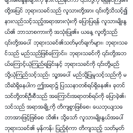
မ်ား၏စံႏႈန္းမ်ားကို နားလည္ႏိုင္ကာ ၎တို႔ကို ရရွိႏိုင္ၾက၏။
ထို႔အျပင္ ဘုရားသခင္သည္ လူသားတို႔အား ၎တို႔သိသင့္၍
နားလည္သင့္သည့္အရာအားလုံးကို ေျပာျပရန္ လူသားမ်ိဳးႏြ
ယ္၏ ဘာသာစကားကို အသုံးျပဳ၏။ ယေန႔ လူတို႔သည္
၎တို႔အေပၚ ဘုရားသခင္၏သတ္မွတ္ခ်က္မ်ား၊ ဘုရားသခ
င္သည္ မည္သည္ျဖစ္ေၾကာင္း၊ ဘုရားသခင္ကို ၎တို႔အဘ
ယ္ေၾကာင့္ယုံၾကည္ရျခင္းႏွင့္ ဘုရားသခင္ကို ၎တို႔မည္
သို႔ယုံၾကည္သင့္သည္၊ သူ႔အေပၚ မည္သို႔ျပဳမူသင့္သည္ကို မ
သိဆဲရွိေနပါက ဤအရာ၌ ျပႆနာတစ္ရပ္ရွိေန၏။ ခုတင္
သင္တို႔တစ္ဦးစီသည္ အေၾကာင္းအရာတစ္ရပ္ကို ေျပာခဲ့၏၊
သင္သည္ အရာအခ်ိဳ႕ကို တိက်စြာျဖစ္ေစ၊ ေယဘုယ်သေ
ဘာအားျဖင့္ျဖစ္ေစ သိ၏။ သို႔ေသာ္ လူသားမ်ိဳးႏြယ္အေပၚ
ဘုရားသခင္၏ မွန္ကန္၊ ျပည့္စုံကာ တိက်သည့္ သတ္မွတ္