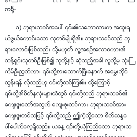
ကစို႔-
၁) ဘုရားသခင္အေပၚ ၎၏သေဘာထားက အထူးရ
ယ္ဖြယ္ေကာင္းေသာ လူတစ္မ်ိဳးရွိ၏။ ဘုရားသခင္သည္ ဘု
ရားေလာင္းျဖစ္သည္၊ သို႔မဟုတ္ လူ႔အစဥ္အလာစကား၏
သန္႔ရွင္းသူတစ္ဦးျဖစ္၍ လူတို႔ႏွင့္ ဆုံသည့္အခါ လူတို႔မွ သုံးႀ
ကိမ္ဦးၫႊတ္ကာ၊ ၎တို႔စားေသာက္ၿပီးေနာက္ အေမႊးတိုင္
ထြန္းရန္ လိုသည္ဟု ၎တို႔ထင္ၾက၏။ ထို႔ေၾကာင့္
၎တို႔၏စိတ္ႏွလုံးမ်ားထဲတြင္ ၎တို႔သည္ ဘုရားသခင္၏
ေက်းဇူးေတာ္အတြက္ ေက်းဇူးတင္ကာ၊ ဘုရားသခင္အား
ေက်းဇူးတင္သျဖင့္ ၎တို႔သည္ ဤကဲ့သို႔ေသာ စိတ္ဆႏၵေ
ပၚေပါက္ေလ့ရွိသည္။ ယေန႔ ၎တို႔ယုံၾကည္ေသာ ဘုရားသ