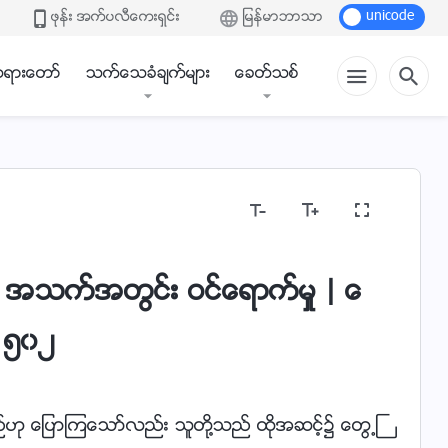
ဖုန္း အက္ပလီေကးရွင္း
ျမန္မာဘာသာ
ရားေတာ္
သက္ေသခံခ်က္မ်ား
ေခတ္သစ္
- အသက္အတြင္း ဝင္ေရာက္မႈ | ေ
 ၅၀၂
္ဟု ေျပာၾကေသာ္လည္း သူတို႔သည္ ထိုအဆင့္၌ ေတြ႕ႀ