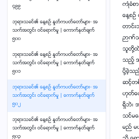
ကဳံခံ
၄၉၉
ေန႔စဥ္
ဘုရားသခင္၏ ေန႔စဥ္ ႏႈတ္ကပတ္ေတာ္မ်ား- အ
တာင္းသ
သက္အတြင္း ဝင္ေရာက္မႈ | ေကာက္ႏုတ္ခ်က္
ဉာဏ္သ
၅၀၀
သူတို႔
ဘုရားသခင္၏ ေန႔စဥ္ ႏႈတ္ကပတ္ေတာ္မ်ား- အ
သည့္ အ
သက္အတြင္း ဝင္ေရာက္မႈ | ေကာက္ႏုတ္ခ်က္
ပို႔ခဲ
၅၀၁
ဆင့္တစ္
ဘုရားသခင္၏ ေန႔စဥ္ ႏႈတ္ကပတ္ေတာ္မ်ား- အ
ဟုတ္ေပ
သက္အတြင္း ဝင္ေရာက္မႈ | ေကာက္ႏုတ္ခ်က္
၅၀၂
ရွိဘဲ၊
သင္မေနႏ
ဘုရားသခင္၏ ေန႔စဥ္ ႏႈတ္ကပတ္ေတာ္မ်ား- အ
မည္ မ
သက္အတြင္း ဝင္ေရာက္မႈ | ေကာက္ႏုတ္ခ်က္
၅၀၃
သို႔ ေ