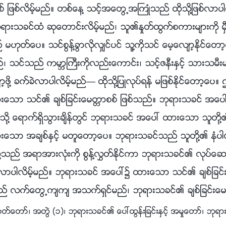
စ္ ျဖစ္လိမ့္မည္။ တစ္ေန႔ သင့္အေတြ႕အႀကဳံသည္ ထိုသို႔ျဖစ္လာ
 ဘုရားသခင္ထံ ဆုေတာင္းလိမ့္မည္၊ သူ၏ႏႈတ္ထြက္စကားမ်ားကို မွီဝဲ
 မဟုတ္ေပ။ သင္စြန႔္ခြာလိုလွ်င္ပင္ သူ႔ကိုသင္ ေမ့ေလ်ာ့ႏို
ည္၊ သင္သည္ ကမာၻႀကီးကိုလည္းေကာင္း၊ သင့္ဇနီးႏွင့္ သားသမီး
ာ့ဖို႔ ခက္ခဲလာပါလိမ့္မည္— ထိုသို႔ျပဳလုပ္ရန္ မျဖစ္ႏိုင္ေ
းေသာ သင္၏ ခ်စ္ျခင္းေမတၱာစစ္ ျဖစ္သည္။ ဘုရားသခင္ အေပ
သို႔ ေရာက္ရွိသြားခ်ိန္တြင္ ဘုရားသခင္ အေပၚ ထားေသာ သူတိ
ေသာ အခ်စ္ႏွင့္ မတူေတာ့ေပ။ ဘုရားသခင္သည္ သူတို႔၏ နံပါတ္
ို႔သည္ အရာအားလုံးကို စြန္႔လႊတ္ႏိုင္ကာ ဘုရားသခင္၏ လုပ္ေဆာင္မ
ွိလာပါလိမ့္မည္။ ဘုရားသခင္ အေပၚ၌ ထားေသာ သင္၏ ခ်စ္ျခ
္ လက္ေတြ႕က်က် အသက္ရွင္မည္၊ ဘုရားသခင္၏ ခ်စ္ျခင္းေမ
ပတ္ေတာ္၊ အတြဲ (၁)၊ ဘုရားသခင္၏ ေပၚထြန္းျခင္းႏွင့္ အမႈေတာ္၊ 