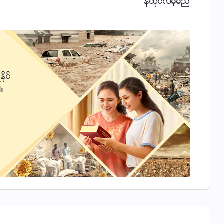
နထိုင္လိမ့္မည္
ိုင္
ါ။