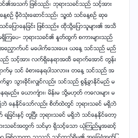
္ သင္၏အသက္ ျဖစ္သည္၊ ဘုရားသခင္သည္ သင့္အား
႔စဥ္ မွီဝဲသုံးေဆာင္သည္၊ သူ႔ထံ သင္ေန႔စဥ္ ဆုေ
ေျပာေနျခင္း ျဖစ္သည္။ ထိုသို႔ေျပာသူမ်ား၏ အသိ
မရွိၾကေပ- ဘုရားသခင္၏ ႏႈတ္ထြက္ စကားမ်ားသည္
ာႏွင့္ အေညႇာက္ပင္ မေပါက္ေသးေပ။ ယေန႔ သင္သည္ မည္
င္သည္ သင့္အား လက္ရွိေနရာအထိ ေရာက္ေအာင္ တြန္း
န္ေရာက္မွ သင္ ခံစားေနရပါသလား။ တေန႔ သင္သည္ အ
္ခြာ သြားခိုင္းလွ်င္လည္း သင္သည္ စြန႔္ခြာႏိုင္မည္ မ
ေနရမည္။ ေယာက်ၤား၊ မိန္းမ သို႔မဟုတ္ ကေလးမ်ား မ
ရွိဘဲ ေနႏိုင္ေသာ္လည္း စိတ္ထဲတြင္ ဘုရားသခင္ မရွိဘဲ
ရျခင္းႏွင့္ တူၿပီး ဘုရားသခင္ မရွိဘဲ သင္ေနႏိုင္ေတာ့
သခင္အတြက္ သင္မွာ ရွိသင့္ေသာ ယုံၾကည္မႈအဆင့္
့ဘဝ ျဖစ္လာကာ သူသည္ သင့္တည္ရွိမႈ၏ အေျခခံအုတ္ျ