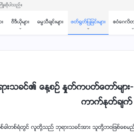
ႀကိဳဆိုပါသည္။
ား
ဗီဒီယိုမ်ား
ဓမၼသီခ်င္းမ်ား
ဖတ္႐ြတ္ျပျခင္းမ်ား
ဧဝံေဂလိတ
ားႏွင့္ အဆုံးသတ္မ်ား
ရားသခင္၏ ေန႔စဥ္ ႏႈတ္ကပတ္ေတာ္မ်ား
ကာက္ႏုတ္ခ်က္
္ခါတစ္ရံတြင္ လူတို႔သည္ ဘုရားသခင္အား သူတို႔ဘဝျဖစ္ေစမည