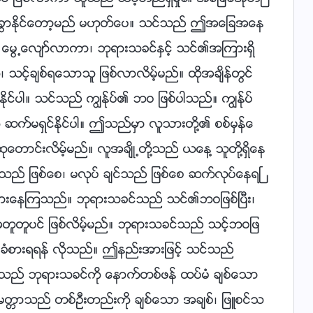
န႔္ခြာႏိုင္ေတာ့မည္ မဟုတ္ေပ။ သင္သည္ ဤအေျခအေန
 ေမြ႕ေလ်ာ္လာကာ၊ ဘုရားသခင္ႏွင့္ သင္၏အၾကားရွိ
င့္ခ်စ္ရေသာသူ ျဖစ္လာလိမ့္မည္။ ထိုအခ်ိန္တြင္
ာႏိုင္ပါ။ သင္သည္ ကြၽန္ုပ္၏ ဘဝ ျဖစ္ပါသည္။ ကြၽန္ုပ္
က္မရွင္ႏိုင္ပါ။ ဤသည္မွာ လူသားတို႔၏ စစ္မွန္ေ
င္းလိမ့္မည္။ လူအခ်ိဳ႕တို႔သည္ ယေန႔ သူတို႔ရွိေန
်င္သည္ ျဖစ္ေစ၊ မလုပ္ ခ်င္သည္ ျဖစ္ေစ ဆက္လုပ္ေနရၿ
 ခံစားေနၾကသည္။ ဘုရားသခင္သည္ သင္၏ဘဝျဖစ္ၿပီး၊
့ အတူတူပင္ ျဖစ္လိမ့္မည္။ ဘုရားသခင္သည္ သင့္ဘဝျဖ
ိ သင္ခံစားရရန္ လိုသည္။ ဤနည္းအားျဖင့္ သင္သည္
သင္သည္ ဘုရားသခင္ကို ေနာက္တစ္ဖန္ ထပ္မံ ခ်စ္ေသာ
္းေမတၱာသည္ တစ္ဦးတည္းကို ခ်စ္ေသာ အခ်စ္၊ ျဖဴစင္သ