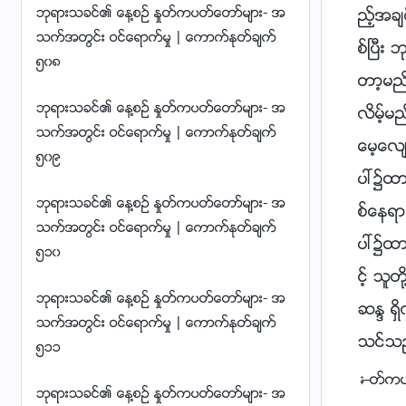
ဘုရားသခင္၏ ေန႔စဥ္ ႏႈတ္ကပတ္ေတာ္မ်ား- အ
ည့္အခ်
သက္အတြင္း ဝင္ေရာက္မႈ | ေကာက္ႏုတ္ခ်က္
စ္ၿပီး
၅၀၈
တာ့မည္
ဘုရားသခင္၏ ေန႔စဥ္ ႏႈတ္ကပတ္ေတာ္မ်ား- အ
လိမ့္မ
သက္အတြင္း ဝင္ေရာက္မႈ | ေကာက္ႏုတ္ခ်က္
ေမ့ေလ်
၅၀၉
ပၚ၌ထာ
ဘုရားသခင္၏ ေန႔စဥ္ ႏႈတ္ကပတ္ေတာ္မ်ား- အ
စ္ေနရာ
သက္အတြင္း ဝင္ေရာက္မႈ | ေကာက္ႏုတ္ခ်က္
ပၚ၌ထား
၅၁၀
င့္ သူတ
ဘုရားသခင္၏ ေန႔စဥ္ ႏႈတ္ကပတ္ေတာ္မ်ား- အ
ဆႏၵ ရ
သက္အတြင္း ဝင္ေရာက္မႈ | ေကာက္ႏုတ္ခ်က္
သင္သည
၅၁၁
—ႏႈတ္က
ဘုရားသခင္၏ ေန႔စဥ္ ႏႈတ္ကပတ္ေတာ္မ်ား- အ