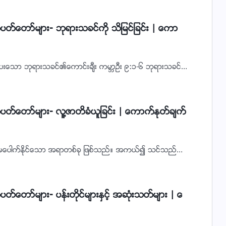
တ္ေတာ္မ်ား- ဘုရားသခင္ကို သိျမင္ျခင္း | ေကာ
ရားသခင္၏ေကာင္းခ်ီး ကမာၻဦး ၉:၁-၆ ဘုရားသခင္
.
တ္ေတာ္မ်ား- လူ႔ဇာတိခံယူျခင္း | ေကာက္ႏုတ္ခ်က္
ေပါက္ႏိုင္ေသာ အရာတစ္ခု ျဖစ္သည္။ အကယ္၍ သင္သည္
့္အဝ နားမလည္ႏိုင္သကဲ့သို႔၊...
္ေတာ္မ်ား- ပန္းတိုင္မ်ားႏွင့္ အဆုံးသတ္မ်ား | ေ