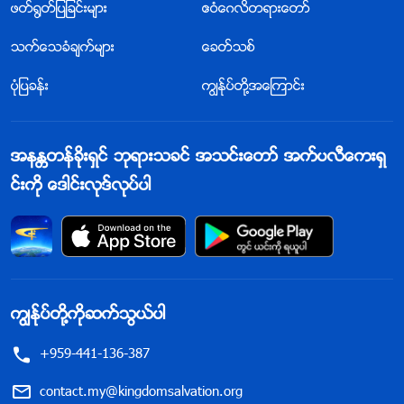
ဖတ္႐ြတ္ျပျခင္းမ်ား
ဧဝံေဂလိတရားေတာ္
သက္ေသခံခ်က္မ်ား
ေခတ္သစ္
ပုံျပခန္း
ကြၽန္ုပ္တို႔အေၾကာင္း
အနႏၲတန္ခိုးရွင္ ဘုရားသခင္ အသင္းေတာ္ အက္ပလီေကးရွ
င္းကို ေဒါင္းလုဒ္လုပ္ပါ
ကြၽန္ုပ္တို႔ကိုဆက္သြယ္ပါ
+959-441-136-387
contact.my@kingdomsalvation.org