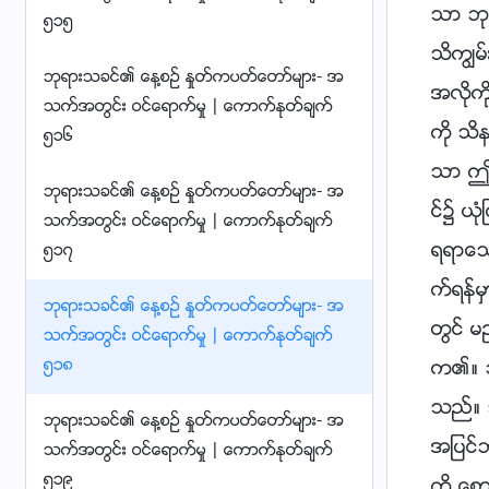
သာ ဘု
၅၁၅
သိကြၽမ
ဘုရားသခင္၏ ေန႔စဥ္ ႏႈတ္ကပတ္ေတာ္မ်ား- အ
အလိုကိ
သက္အတြင္း ဝင္ေရာက္မႈ | ေကာက္ႏုတ္ခ်က္
ကို သိ
၅၁၆
သာ ဤအသ
ဘုရားသခင္၏ ေန႔စဥ္ ႏႈတ္ကပတ္ေတာ္မ်ား- အ
င္၌ ယု
သက္အတြင္း ဝင္ေရာက္မႈ | ေကာက္ႏုတ္ခ်က္
ရရာေသ
၅၁၇
က္ရန္မ
ဘုရားသခင္၏ ေန႔စဥ္ ႏႈတ္ကပတ္ေတာ္မ်ား- အ
တြင္ မ
သက္အတြင္း ဝင္ေရာက္မႈ | ေကာက္ႏုတ္ခ်က္
၅၁၈
က၏။ ဘု
သည္။ 
ဘုရားသခင္၏ ေန႔စဥ္ ႏႈတ္ကပတ္ေတာ္မ်ား- အ
အျပင္ဘ
သက္အတြင္း ဝင္ေရာက္မႈ | ေကာက္ႏုတ္ခ်က္
၅၁၉
ကို ေစာ