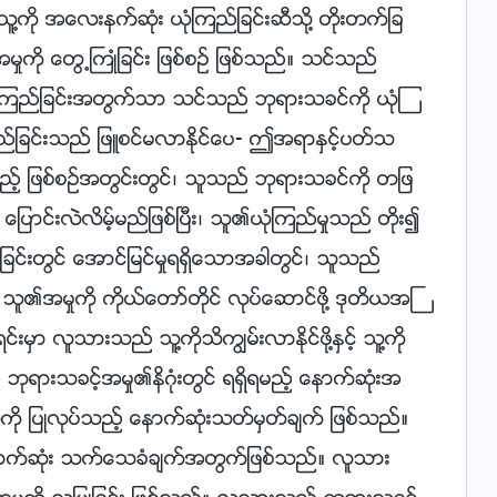
 သူ႔ကို အေလးနက္ဆုံး ယုံၾကည္ျခင္းဆီသို႔ တိုးတက္ျခ
မႈကို ေတြ႕ႀကဳံျခင္း ျဖစ္စဥ္ ျဖစ္သည္။ သင္သည္
ံၾကည္ျခင္းအတြက္သာ သင္သည္ ဘုရားသခင္ကို ယုံၾ
ၾကည္ျခင္းသည္ ျဖဴစင္မလာႏိုင္ေပ- ဤအရာႏွင့္ပတ္သ
္ ျဖစ္စဥ္အတြင္းတြင္၊ သူသည္ ဘုရားသခင္ကို တျဖ
ာင္းလဲလိမ့္မည္ျဖစ္ၿပီး၊ သူ၏ယုံၾကည္မႈသည္ တိုး၍
ခင္းတြင္ ေအာင္ျမင္မႈရရွိေသာအခါတြင္၊ သူသည္
 သူ၏အမႈကို ကိုယ္ေတာ္တိုင္ လုပ္ေဆာင္ဖို႔ ဒုတိယအႀ
မွာ လူသားသည္ သူ႔ကိုသိကြၽမ္းလာႏိုင္ဖို႔ႏွင့္ သူ႔ကို
ည္ ဘုရားသခင့္အမႈ၏နိဂုံးတြင္ ရရွိရမည့္ ေနာက္ဆုံးအ
ကို ျပဳလုပ္သည့္ ေနာက္ဆုံးသတ္မွတ္ခ်က္ ျဖစ္သည္။
ာက္ဆုံး သက္ေသခံခ်က္အတြက္ျဖစ္သည္။ လူသား