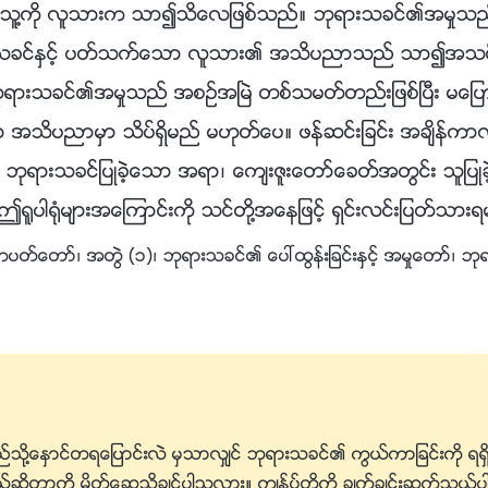
 သူ႔ကို လူသားက သာ၍သိေလျဖစ္သည္။ ဘုရားသခင္၏အမႈသည္ 
သခင္ႏွင့္ ပတ္သက္ေသာ လူသား၏ အသိပညာသည္ သာ၍အသစ္
ုရားသခင္၏အမႈသည္ အစဥ္အၿမဲ တစ္သမတ္တည္းျဖစ္ၿပီး မေျပာ
အသိပညာမွာ သိပ္ရွိမည္ မဟုတ္ေပ။ ဖန္ဆင္းျခင္း အခ်ိန္က
 ဘုရားသခင္ျပဳခဲ့ေသာ အရာ၊ ေက်းဇူးေတာ္ေခတ္အတြင္း သူျပဳခဲ
႐ူပါ႐ုံမ်ားအေၾကာင္းကို သင္တို႔အေနျဖင့္ ရွင္းလင္းျပတ္သ
္ကပတ္ေတာ္၊ အတြဲ (၁)၊ ဘုရားသခင္၏ ေပၚထြန္းျခင္းႏွင့္ အမႈေတာ္၊
္သို႔ေႏွာင္တရေျပာင္းလဲ မွသာလွ်င္ ဘုရားသခင္၏ ကြယ္ကာျခင္းကို ရရွိႏ
္ဆိုတာကို မိတ္ေဆြသိခ်င္ပါသလား။ ကြၽန္ုပ္တို႔ကို ခ်က္ခ်င္းဆက္သြယ္ပ