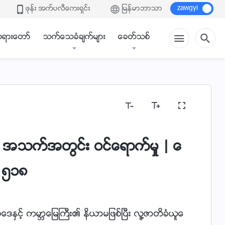
ဖုန္း အက္ပလီေကးရွင္း
ျမန္မာဘာသာ
ရားေတာ္
သက္ေသခံခ်က္မ်ား
ေခတ္သစ္
- အသက္အတြင္း ဝင္ေရာက္မႈ | ေ
 ၅၁၈
ေဒႏွင့္ ကမာၻေျမႀကီး၏ နိယာမျဖစ္ၿပီး လူ႔ဇာတိခံယူေ