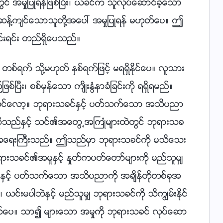
ြင္ အမႈျပဳရန္ျဖစ္ၿပီး၊ ယခင္က သူလုပ္ေဆာင္ခဲ့ေသာ
ဆန္႔က်င္ေသာသူတို႔အေပၚ အမႈျပဳရန္ မဟုတ္ေပ။ ဤ
င္းရင္း တည္ရွိေပသည္။
္ရက္ သို႔မဟုတ္ ႏွစ္ရက္ျဖင့္ မရရွိႏိုင္ေပ။ လူသား
ၿပီး၊ စစ္မွန္ေသာ က်ိဳးႏြံနာခံျခင္းကို ရရွိရမည္။
 စတင္ေလာ့။ ဘုရားသခင္ႏွင့္ ပတ္သက္ေသာ အသိပညာ
ိုသည္ႏွင့္ သင္၏အေတြ႕အႀကဳံမ်ားထဲတြင္ ဘုရားသခ
အလြန္အေရးႀကီးသည္။ ဤသည္မွာ ဘုရားသခင္ကို မသိေသး
ားသခင္၏အမႈႏွင့္ ႏႈတ္ကပတ္ေတာ္မ်ားကို မည္သူမွ်
ုံႏွင့္ ပတ္သက္ေသာ အသိပညာကို အခ်ိန္တိုတစ္ခုအ
၊ ယင္းမပါဘဲႏွင့္ မည္သူမွ် ဘုရားသခင္ကို သိကြၽမ္းႏိုင္
 မဟုတ္ေပ။ သာ၍ မ်ားေသာ အမႈကို ဘုရားသခင္ လုပ္ေဆာ