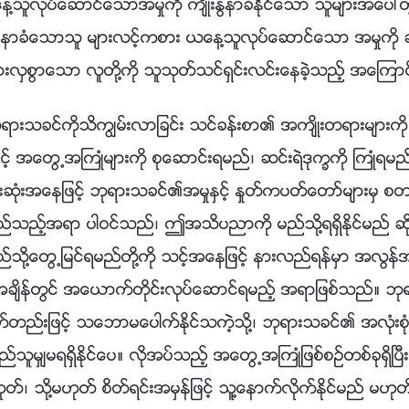
န႔သူလုပ္ေဆာင္ေသာအမႈကို က်ိဳးႏြံနာခံႏိုင္ေသာ သူမ်ားအေပၚတ
 နာခံေသာသူ မ်ားလင့္ကစား ယေန႔သူလုပ္ေဆာင္ေသာ အမႈကို 
်ားလွစြာေသာ လူတို႔ကို သူသုတ္သင္ရွင္းလင္းေနခဲ့သည့္ အေၾကာ
ရားသခင္ကိုသိကြၽမ္းလာျခင္း သင္ခန္းစာ၏ အက်ိဳးတရားမ်ားကို တစ
္ အေတြ႕အႀကဳံမ်ားကို စုေဆာင္းရမည္၊ ဆင္းရဲဒုကၡကို ႀကဳံရမည္ျဖစ္
ဆုံးအေနျဖင့္ ဘုရားသခင္၏အမႈႏွင့္ ႏႈတ္ကပတ္ေတာ္မ်ားမွ
ည္သည့္အရာ ပါဝင္သည္၊ ဤအသိပညာကို မည္သို႔ရရွိႏိုင္မည္ ဆ
မည္သို႔ေတြ႕ျမင္ရမည္တို႔ကို သင့္အေနျဖင့္ နားလည္ရန္မွာ 
ခ်ိန္တြင္ အေယာက္တိုင္းလုပ္ေဆာင္ရမည့္ အရာျဖစ္သည္။ ဘုရ
္တည္းျဖင့္ သေဘာမေပါက္ႏိုင္သကဲ့သို႔၊ ဘုရားသခင္၏ အလုံးစ
ည္သူမွ်မရရွိႏိုင္ေပ။ လိုအပ္သည့္ အေတြ႕အႀကဳံျဖစ္စဥ္တစ္ခုရွိၿပီး
တ္၊ သို႔မဟုတ္ စိတ္ရင္းအမွန္ျဖင့္ သူ႔ေနာက္လိုက္ႏိုင္မည္