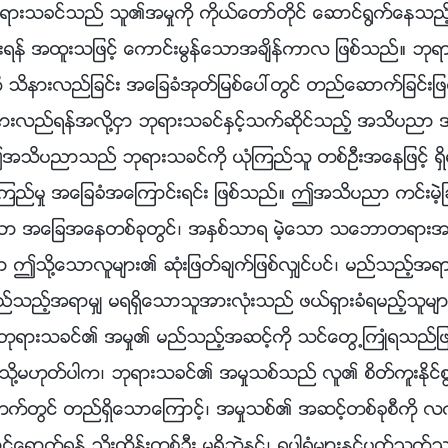
ရားသခင္သည္ သူ၏အမႈကို ကိုယ္ေတာ္တိုင္ ေဆာင္႐ြက္ေနသည
္းရန္ အထူးသျဖင့္ ေကာင္းမြန္ေသာအခ်ိန္ကာလ ျဖစ္သည္။ ဘု
ု သိနားလည္ျခင္း အေျခခံအုတ္ျမစ္ေပၚတြင္ တည္ေဆာက္ျခင္းျဖင္
နားလည္ရန္အလို႔ငွာ ဘုရားသခင္ႏွင့္သက္ဆိုင္သည့္ အသိပညာ အခ်
ိပညာသည္ ဘုရားသခင္ကို ယုံၾကည္သူ တစ္ဦးအေနျဖင့္ ရွိရမ
ံၾကည္မႈ အေျခခံအေၾကာင္းရင္း ျဖစ္သည္။ ဤအသိပညာ ကင္းမဲ့ျ
ာ အေျခအေနတစ္ခုတြင္၊ အႏွစ္သာရ မဲ့ေသာ သေဘာတရားအလယ္
ွာ ဤသို႔ေသာလူမ်ား၏ ဆုံးျဖတ္ခ်က္ျဖစ္လွ်င္ပင္၊ မည္သည့္အရာ
ည္သည့္အရာမွ် မရရွိေသာသူအားလုံးသည္ ဖယ္ရွားခံရမည့္သူမ်ား
ရားသခင္၏ အမႈ၏ မည္သည့္အဆင့္ကို သင္ေတြ႕ႀကဳံရသည္ျဖစ္ေစ
သို႔မဟုတ္ပါက၊ ဘုရားသခင္၏ အမႈသစ္သည္ လူ၏ စိတ္ကူးႏိုင
က္တြင္ တည္ရွိေသာေၾကာင့္၊ အမႈသစ္၏ အဆင့္တစ္ခုစီကို လက္ခံ
င့္ေရွာက္ရန္ သိုးထိန္းတစ္ဦး မရွိဘဲႏွင့္၊ ႐ူပါ႐ုံမ်ားႏွင့္ပတ္