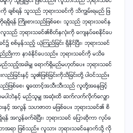
ွာ၊ ဤအမႈကို သူျပဳျခင္း ျဖစ္သည္။ လူသားသည္ ဘုရားသခင္
ခင္ကို ခ်စ္ရန္ သူသည္ ဘုရားသခင္ကို သိကြၽမ္းရမည္ ျဖ
ုရရွိရန္ ႀကိဳးစားသည္ျဖစ္ေစ၊ သူသည္ ဘုရားသခင္ႏွ
လူသည္ ဘုရားသခင္၏စိတ္ႏွလုံးကို ေက်နပ္ေစႏိုင္ေပ
စ္မွန္သည့္ ယုံၾကည္ျခင္း ရွိႏိုင္ၿပီး၊ ဘုရားသခင္
ကည္ညိဳကာ နာခံႏိုင္ေပသည္။ ဘုရားသခင္ကို မသိေ
သို႔ မည္သည့္အခါမွ် ေရာက္ရွိမည္မဟုတ္ေပ။ ဘုရားသခင္
္ျခင္းႏွင့္ သူ၏ျဖစ္ျခင္းကိုသိျခင္းတို႔ ပါဝင္သည္။
ည္ျဖစ္ေစ၊ ရႈေထာင့္အသီးသီးသည္ လူတို႔အေနျဖင့္
ာမပါဘဲႏွင့္ မည္သူမွ် အဆုံးထိ ဆက္လက္လိုက္ေလွ်ာ
ႏွင့္ အလြန္ သဟဇာတ မျဖစ္ေပ။ ဘုရားသခင္၏ စိ
ရန္ အလြန္ခက္ခဲၿပီး၊ ဘုရားသခင္ ေျပာဆိုကာ လုပ္ေ
အရာ ျဖစ္သည္။ လူသား ဘုရားသခင္ေနာက္သို႔ လို