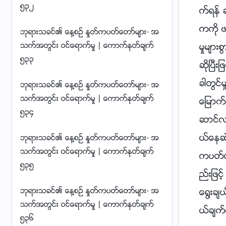
၅၃၂
က္ရန္ 
ကကို ဖ
ဘုရားသခင္၏ ေန႔စဥ္ ႏႈတ္ကပတ္ေတာ္မ်ား- အ
သက္အတြင္း ဝင္ေရာက္မႈ | ေကာက္ႏုတ္ခ်က္
မႈမ်ား
၅၃၃
ဆိုၿပီ
ခါတြင္
ဘုရားသခင္၏ ေန႔စဥ္ ႏႈတ္ကပတ္ေတာ္မ်ား- အ
သက္အတြင္း ဝင္ေရာက္မႈ | ေကာက္ႏုတ္ခ်က္
ေျမာက္
၅၃၄
ဆာင္လ်က
ယ္ေနဆဲ
ဘုရားသခင္၏ ေန႔စဥ္ ႏႈတ္ကပတ္ေတာ္မ်ား- အ
သက္အတြင္း ဝင္ေရာက္မႈ | ေကာက္ႏုတ္ခ်က္
ကပတ္ေ
၅၃၅
ည္းျဖင
ဘုရားသခင္၏ ေန႔စဥ္ ႏႈတ္ကပတ္ေတာ္မ်ား- အ
ေ႐ြးခ်
သက္အတြင္း ဝင္ေရာက္မႈ | ေကာက္ႏုတ္ခ်က္
ယ္ခ်က္
၅၃၆