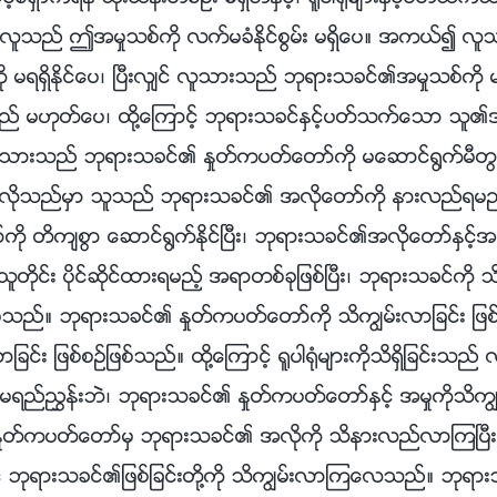
္၊ လူသည္ ဤအမႈသစ္ကို လက္မခံႏိုင္စြမ္း မရွိေပ။ အကယ္၍ လူသာ
ို မရရွိႏိုင္ေပ၊ ၿပီးလွ်င္ လူသားသည္ ဘုရားသခင္၏အမႈသစ္ကိ
င္မည္ မဟုတ္ေပ၊ ထို႔ေၾကာင့္ ဘုရားသခင္ႏွင့္ပတ္သက္ေသ
ူသားသည္ ဘုရားသခင္၏ ႏႈတ္ကပတ္ေတာ္ကို မေဆာင္႐ြက္မီတြ
ိုလိုသည္မွာ သူသည္ ဘုရားသခင္၏ အလိုေတာ္ကို နားလည္ရမ
ကို တိက်စြာ ေဆာင္႐ြက္ႏိုင္ၿပီး၊ ဘုရားသခင္၏အလိုေတာ္ႏွင့
တိုင္း ပိုင္ဆိုင္ထားရမည့္ အရာတစ္ခုျဖစ္ၿပီး၊ ဘုရားသခင္ကို သိ
စ္သည္။ ဘုရားသခင္၏ ႏႈတ္ကပတ္ေတာ္ကို သိကြၽမ္းလာျခင္း ျဖစ
ာျခင္း ျဖစ္စဥ္ျဖစ္သည္။ ထို႔ေၾကာင့္ ႐ူပါ႐ုံမ်ားကိုသိရွိျခင္
မရည္ၫႊန္းဘဲ၊ ဘုရားသခင္၏ ႏႈတ္ကပတ္ေတာ္ႏွင့္ အမႈကိုသိကြၽ
ႏႈတ္ကပတ္ေတာ္မွ ဘုရားသခင္၏ အလိုကို သိနားလည္လာၾကၿပီ
့္ ဘုရားသခင္၏ျဖစ္ျခင္းတို႔ကို သိကြၽမ္းလာၾကေလသည္။ ဘုရား