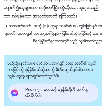
ေရာက္ၿပီးသူမ်ားသာ အဖိုးတန္ၿပီး ထိုသို႔ေသာသူမ်ားသည္
သာ စစ္မွန္ေသာ အသက္တာကို ရၾကသည္။
—ႏႈတ္ကပတ္ေတာ္၊ အတြဲ (၁)၊ ဘုရားသခင္၏ ေပၚထြန္းျခင္းႏွင့္ အ
မႈေတာ္၊ ေပတ႐ု၏ အေတြ႕အႀကဳံမ်ား- ျပစ္တင္ဆုံးမျခင္းႏွင့္ တရား
စီရင္ျခင္းတို႔ႏွင့္သက္ဆိုင္သည့္ သူ၏အသိပညာ
မည္သို႔ေႏွာင္တရေျပာင္းလဲ မွသာလွ်င္ ဘုရားသခင္၏ ကြယ္
ကာျခင္းကို ရရွိႏိုင္မယ္ဆိုတာကို မိတ္ေဆြသိခ်င္ပါသလား။
ကြၽန္ုပ္တို႔ကို ခ်က္ခ်င္းဆက္သြယ္ပါ။
Messenger မွတဆင့္ ကြၽန္ုပ္တို႔ကို ဆက္သြ
ယ္လိုက္ပါ။