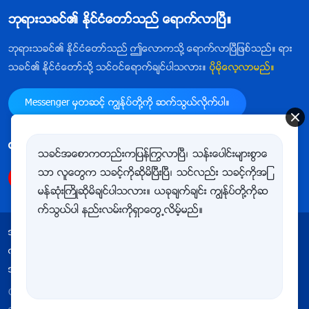
ဘုရားသခင္၏ ႏိုင္ငံေတာ္သည္ ေရာက္လာၿပီ။
ဘုရားသခင္၏ ႏိုင္ငံေတာ္သည္ ဤေလာကသို႔ ေရာက္လာၿပီျဖစ္သည္။ ရား
သခင္၏ ႏိုင္ငံေတာ္သို႔ သင္ဝင္ေရာက္ခ်င္ပါသလား။
ပိုမိုေလ့လာမည္။
Messenger မွတဆင့္ ကြၽန္ုပ္တို႔ကို ဆက္သြယ္လိုက္ပါ။
ကြၽန္ုပ္တို႔ကို follow ျပဳလုပ္ရန္
သခင္အေစာကတည္းကျပန္ႂကြလာၿပီ၊ သန္းေပါင္းမ်ားစြာေ
သာ လူေတြက သခင့္ကိုဆိုမိၿပီးၿပီ၊ သင္လည္း သခင့္ကိုအျ
မန္ဆုံးႀကိဳဆိုမိခ်င္ပါသလား။ ယခုခ်က္ခ်င္း ကြၽန္ုပ္တို႔ကိုဆ
က္သြယ္ပါ နည္းလမ္းကိုရွာေတြ႕လိမ့္မည္။
အသုံးျပဳျခင္းဆိုင္ရာ စည္းမ်ဥ္းစည္းကမ္းမ်ား
ကိုယ္ေရးလုံၿခဳံမႈ မူဝါဒ
ေက်းဇူးတင္ရွိျခင္း
အေသးအဖြဲအခ်က္အလက္မ်ားႏွင့္ ပတ္သက္သည့္ မူဝါဒ
Copyright © 2026
အနႏၲတန္ခိုးရွင္ ဘုရားသခင္ အသင္းေတာ္