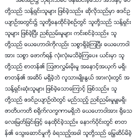
အစအဦး၌ ဘုရားသခင္ ဖန္ဆင္းခဲ့ေသာ အာဒံႏွင့္ ဧဝ
တို႔သည္ သန္႔ရွင္းသူမ်ား ျဖစ္ခဲ့သည္။ ဆိုလိုသည္မွာ ဧဒင္ဥ
ယ်ာဥ္အတြင္း၌ သူတို႔ေနထိုင္ခဲ့စဥ္တြင္ သူတို႔သည္ သန္႔ရွင္း
သူမ်ား ျဖစ္ခဲ့ၿပီး ညစ္ညမ္းမႈမ်ား ကင္းစင္ခဲ့သည္။ သူ
တို႔သည္ ေယေဟာဝါကိုလည္း သစၥာရွိခဲ့ၾကၿပီး ေယေဟာဝါ
အား သစၥာ ေဖာက္ရန္ လုံးလုံးမသိခဲ့ၾကေပ။ ယင္းမွာ သူ
တို႔သည္ စာတန္၏ ၾသဇာလႊမ္းမိုးမႈ အေႏွာင့္အယွက္ မရွိ၊
စာတန္၏ အဆိပ္ မရွိခဲ့ဘဲ လူသားမ်ိဳးႏြယ္ အားလုံးတြင္ အ
သန္႔ရွင္းဆုံးသူမ်ား ျဖစ္ခဲ့ေသာေၾကာင့္ ျဖစ္သည္။ သူ
တို႔သည္ ဧဒင္ဥယ်ာဥ္ထဲတြင္ မည္သည့္ ညစ္ညမ္းမႈမွ်မရွိ၊
ဇာတိပကတိ စ႐ိုက္လကၡဏာမရွိဘဲ ေယေဟာဝါအား ႐ိုေသ
ေလးျမတ္ျခင္းျဖင့္ ေနထိုင္ခဲ့သည္။ ေနာက္ပိုင္းတြင္ စာတ
န္၏ ေသြးေဆာင္မႈကို ခံရသည့္အခါ သူတို႔သည္ ေႁမြဆိပ္မိခဲ့