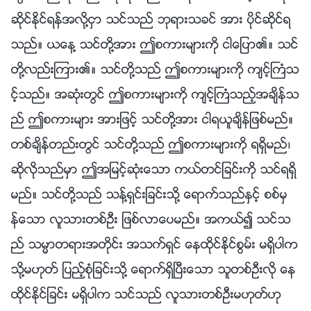
ဆိုင္ႏိုင္ရန္အလို႔ငွာ သင္သည္ ဘုရားသခင္ အား ပိုင္ဆိုင္ရ
သည္။ ယေန႔ သင္တို႔အား ဤစကားမ်ားကို ငါေျပာ၏။ သင္
တို႔လည္းၾကား၏။ သင္တို႔သည္ ဤစကားမ်ားကို က်င့္ႀကံသ
င့္သည္။ အဆုံးတြင္ ဤစကားမ်ားကို က်င့္ႀကံသည့္အခ်ိန္သ
ည္ ဤစကားမ်ား အားျဖင့္ သင္တို႔အား ငါရယူခ်ိန္ျဖစ္မည္။
တစ္ခ်ိန္တည္းတြင္ သင္တို႔သည္ ဤစကားမ်ားကို ရရွိမည္၊
ဆိုလိုသည္မွာ ဤအျမင့္ဆုံးေသာ ကယ္တင္ျခင္းကို သင္ရရွိ
မည္။ သင္တို႔သည္ သန္႔ရွင္းျခင္းသို႔ ေရာက္သည္ႏွင့္ စစ္မွ
န္ေသာ လူသားတစ္ဦး ျဖစ္လာေပမည္။ အကယ္၍ သင္သ
ည္ သမၼာတရားအတိုင္း အသက္ရွင္ ေနထိုင္ႏိုင္စြမ္း မရွိပါက
သို႔မဟုတ္ ျပည့္စုံျခင္းသို႔ ေရာက္ရွိၿပီးေသာ သူတစ္ဦးလို ေန
ထိုင္ႏိုင္ျခင္း မရွိပါက သင္သည္ လူသားတစ္ဦးမဟုတ္ဟု