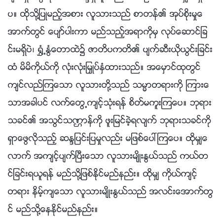
ပ။ ထိုသို႔ျပဳမည့္အစား လူသားသည္ စာတန္၏ အုပ္စိုးမႈေ
အာက္တြင္ ေပ်ာ္ပါးကာ မည္သည့္အရာကိုမွ လုပ္ေဆာင္ျခ
င္းမရွိပဲ၊ ႐ႊံ႕ႏြံေတာထဲ၌ ဇာတိပကတိ၏ ပ်က္ဆီးယိုယြင္းျခင္း
ထံ မိမိကိုယ္ကို လုံးလုံးျမႇဳပ္ႏွံထားသည္။ အေမွာင္ထုတြင္
က်င္လည္ၾကေသာ လူသားတို႔သည္ သမၼာတရားကို ၾကားေ
သာအခါပင္ လက္ေတြ႕က်င့္သုံးရန္ စိတ္မကူးၾကေပ။ ဘုရား
သခင္၏ အသြင္သဏၭာန္ကို ဖူးျမင္ခဲ့ရလ်က္ ဘုရားသခင္ကို
ရွာေဖြလိုသည့္ ဆႏၵျပင္းျပမႈလည္း မျဖစ္ေပၚၾကေပ။ ထိုမွ်ေ
လာက္ အက်င့္ပ်က္ၿပီးေသာ လူသားမ်ိဳးႏြယ္သည္ ကယ္တ
င္ျခင္းရယူရန္ မည္သို႔ျဖစ္ႏိုင္မည္နည္း။ ထိုမွ် ကိုယ္က်င့္
တရား နိမ့္က်ေသာ လူသားမ်ိဳးႏြယ္သည္ အလင္းေအာက္တြ
င္ မည္သို႔ေနႏိုင္မည္နည္း။