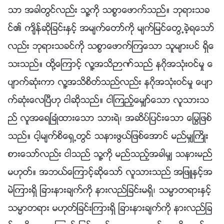
သာ အခါတြင္လည္း သူ႔ကို သစၥာေဖာက္သည္။ ဘုရားသခ
င္၏ က်ိန္ဆိုျခင္းႏွင့္ အမ်က္ေတာ္ကို မ်က္ျမင္ေတြ႕ခဲ့ရေသာ္
လည္း ဘုရားသခင္ကို သစၥာေဖာက္ၾကေသာ သူမ်ားပင္ ရွိေ
သးသည္။ ထို႔ေၾကာင့္ လူ႔အသိဉာဏ္သည္ နဂိုအသုံးဝင္မႈ ေ
ပ်ာက္ဆုံးကာ လူ႔အသိစိတ္သည္လည္း နဂိုအသုံးဝင္မႈ ေပ်ာ
က္ဆုံးေလၿပီဟု ငါဆိုသည္။ ငါၾကည့္ေမွ်ာ္ေသာ လူသားသ
ည္ လူအေရၿခဳံထားေသာ သားရဲ၊ အဆိပ္ျပင္းေသာ ေႁမြျဖစ္
သည္။ ငါ့မ်က္စိေရွ႕တြင္ သနားဖြယ္ျဖစ္ေအာင္ မည္မွ်ႀကိဳး
စားေသာ္လည္း ငါသည္ သူ႔ကို မည္သည့္အခါမွ် သနားမည္
မဟုတ္။ အဘယ္ေၾကာင့္ဆိုေသာ္ လူသားသည္ အျဖဴႏွင့္အ
မဲၾကားရွိ ျခားနားခ်က္ကို နားလည္ျခင္းမရွိ၊ သမၼာတရားႏွင့္
သမၼာတရား မဟုတ္ျခင္းၾကားရွိ ျခားနားခ်က္ကို နားလည္ျခ