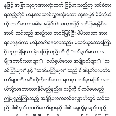
နျဖင့္ အျခားသူမ်ားအားလုံးထက္ ျမင့္မားသည္ဟု သင္ခံစား
ရသည့္တိုင္ မာနအေထာင္လႊားဆုံးေသာ သူအျဖစ္ မိမိကိုယ္
ကို ဘယ္ေသာအခါမွ် မျမင္ဘဲ၊ စကားျဖင့္ ေဖာ္ျပမရႏိုင္ေ
အာင္ သင္သည္ အစဥ္သာ ဘဝင္ျမင့္ၿပီး မိမိဘာသာ အား
ရေက်နပ္ကာ မာန္တက္ေနေလသည္။ မသင္ယူေသာေၾကာ
င့္ ပညာမဲ့ၿမဲသာ မဲ့ေနၾကသည့္ ထိုသို႔ “ငယ္႐ြယ္ေသာ အ
မ်ိဳးေကာင္းသားမ်ား”၊ “ငယ္႐ြယ္ေသာ အပ်ိဳမယ္မ်ား”၊ “သ
ခင္ႀကီးမ်ား” ႏွင့္ “သခင္မႀကီးမ်ား” သည္ ငါ၏ႏႈတ္ကပတ္ေ
တာ္မ်ားကို အဖိုးထိုက္တန္ေသာ ရတနာ တစ္ခုအျဖစ္ အဘ
ယ္သို႔သေဘာထားႏိုင္မည္နည္း။ သင့္ကို ငါထပ္ေမးမည္-
ဤမွ်ရွည္ၾကာသည့္ အခ်ိန္ကာလတစ္ေလွ်ာက္တြင္ သင္သ
ည္ ငါ၏ႏႈတ္ကပတ္ေတာ္မ်ားႏွင့္ ငါ၏အမႈတို႔မွ မည္သည့္