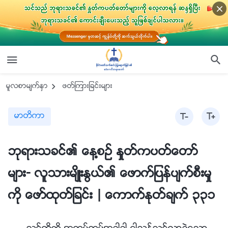
မူလစာမ်က္ႏွာ
ဖတ္ၾကားျခင္းမ်ား
မာတိကာ
ဘုရားသခင္၏ ေန႔စဥ္ ႏႈတ္ကပတ္ေတာ္
မ်ား- လူသားမ်ိဳးႏြယ္၏ ေဖာက္ျပန္ပ်က္စီးမႈ
ကို ေဖာ္ထုတ္ျခင္း | ေကာက္ႏုတ္ခ်က္ ၃၃၁