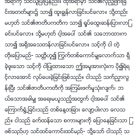
အရာကို သင္ယူၿပီးၿပီနည္း။ ထိုအရာမွာ သင္၏လွည့္ျဖားျခ
င္းအတတ္မ်ား၌ သာ၍ ထူးခြၽန္လာျခင္းပင္ေလာ။ သို႔တည္း
မဟုတ္ သင္၏ဇာတိပကတိက သာ၍ ရႈပ္ေထြးဆန္းျပားလာျ
ခင္းပင္ေလာ။ သို႔မဟုတ္ ငါ့အေပၚ သင္၏ သေဘာထားက
သာ၍ အ႐ိုအေသတန္လာျခင္းပင္ေလာ။ သင့္ကို ငါ တဲ့
တိုးေျပာမည္- သတၱိဟူ၍ ႂကြက္တစ္ေကာင္မွ်ေလာက္သာ ရွိ
ခဲ့ဖူးေသာ သင့္ကို ငါျပဳထားေသာ ဤအမႈအားလုံးက ပို၍ရဲရ
င့္လာေအာင္ လုပ္ေပးခဲ့ျခင္းျဖစ္သည္။ ငါသည္ သက္ညႇာလြ
န္းၿပီး သင္၏ဇာတိပကတိကို အၾကမ္းဖက္မႈသုံးလ်က္၊ ဘ
ယ္ေသာအခါမွ် အေရးမယူသည့္အတြက္ ငါ့အေပၚ သင္၏
ေၾကာက္႐ြံ႕ျခင္းသည္ တစ္ေန႔တျခား ေလ်ာ့ပါးလာ ေလသ
ည္။ ငါသည္ ခက္ထန္ေသာ စကားမ်ားကို ေျပာေနျခင္းသာ ျ
ဖစ္သည္ဟု သင္ထင္ေကာင္းထင္မည္- သို႔ေသာ္ ငါသည္ သ