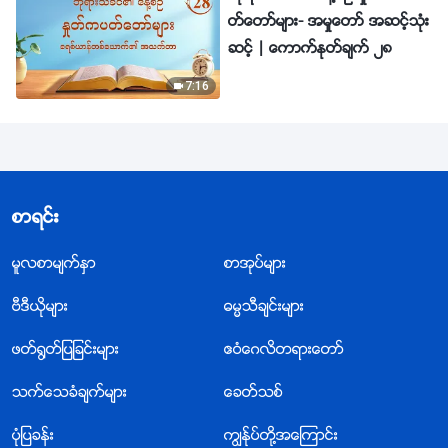
တ္ေတာ္မ်ား- အမႈေတာ္ အဆင့္သုံး
ဆင့္ | ေကာက္ႏုတ္ခ်က္ ၂၈
7:16
စာရင္း
မူလစာမ်က္ႏွာ
စာအုပ္မ်ား
ဗီဒီယိုမ်ား
ဓမၼသီခ်င္းမ်ား
ဖတ္႐ြတ္ျပျခင္းမ်ား
ဧဝံေဂလိတရားေတာ္
သက္ေသခံခ်က္မ်ား
ေခတ္သစ္
ပုံျပခန္း
ကြၽန္ုပ္တို႔အေၾကာင္း