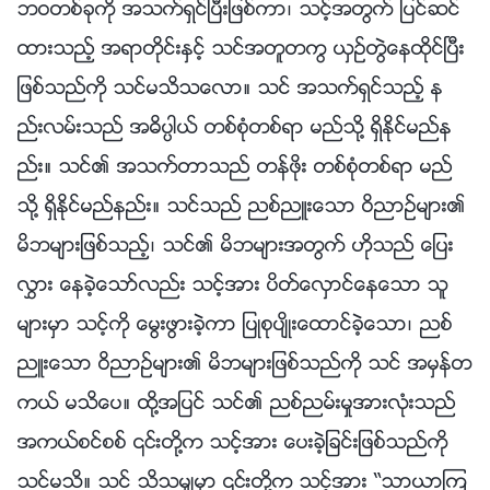
ဘဝတစ္ခုကို အသက္ရွင္ၿပီးျဖစ္ကာ၊ သင့္အတြက္ ျပင္ဆင္
ထားသည့္ အရာတိုင္းႏွင့္ သင္အတူတကြ ယွဥ္တြဲေနထိုင္ၿပီး
ျဖစ္သည္ကို သင္မသိသေလာ။ သင္ အသက္ရွင္သည့္ န
ည္းလမ္းသည္ အဓိပၸါယ္ တစ္စုံတစ္ရာ မည္သို႔ ရွိႏိုင္မည္န
ည္း။ သင္၏ အသက္တာသည္ တန္ဖိုး တစ္စုံတစ္ရာ မည္
သို႔ ရွိႏိုင္မည္နည္း။ သင္သည္ ညစ္ညဴးေသာ ဝိညာဥ္မ်ား၏
မိဘမ်ားျဖစ္သည့္၊ သင္၏ မိဘမ်ားအတြက္ ဟိုသည္ ေျပး
လႊား ေနခဲ့ေသာ္လည္း သင့္အား ပိတ္ေလွာင္ေနေသာ သူ
မ်ားမွာ သင့္ကို ေမြးဖြားခဲ့ကာ ျပဳစုပ်ိဳးေထာင္ခဲ့ေသာ၊ ညစ္
ညဴးေသာ ဝိညာဥ္မ်ား၏ မိဘမ်ားျဖစ္သည္ကို သင္ အမွန္တ
ကယ္ မသိေပ။ ထို႔အျပင္ သင္၏ ညစ္ညမ္းမႈအားလုံးသည္
အကယ္စင္စစ္ ၎တို႔က သင့္အား ေပးခဲ့ျခင္းျဖစ္သည္ကို
သင္မသိ။ သင္ သိသမွ်မွာ ၎တို႔က သင့္အား “သာယာၾက