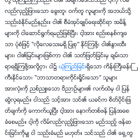
တို႔ ယုံၾကည္ၾကသည္။ ငါ၏ အမ်က္ေဒါသသည္ ငါ့ကို လိမ္
လည္လွည့္ျဖားေသာ ေခြးတူ၊ ဝက္တူ လူမ်ားကို အဘယ္သို႔
သည္းခံႏိုင္မည္နည္း။ ငါ၏ စီမံအုပ္ခ်ဳပ္ေရးဆိုင္ရာ အမိန႔္
မ်ားကို ငါေဆာင္႐ြက္ရမည္ျဖစ္ၿပီး၊ ငါ့အား စည္းစနစ္က်ေ
သာ ပုံစံျဖင့္ “လိုေလေသးမရွိ ျပဳစု” ႏိုင္ၾကဖို႔၊ ငါ၏ႏြားထီး
မ်ား၊ ငါ၏ျမင္းမ်ားျဖစ္ကာ ငါ၏ သတ္ျဖတ္ျခင္းမွ ခ်မ္းသာ
ရာရရွိၾကဖို႔အလို႔ငွာ၊ ငါ၌
ယုံၾကည္ျခင္း
ရွိေသာ ကိန္းႀကီးခန္းႀ
ကီးႏိုင္ေသာ၊ “ဘာသာတရားကိုင္းရႈိင္းေသာ” သူမ်ား
အားလုံးကို ညစ္ညဴးေသာ ဝိညာဥ္မ်ား၏ လက္ထဲမွ ငါ ျပန္
ဆြဲလုရမည္။ ငါသည္ သင့္အား သင္၏ ယခင္က စိတ္ပိုင္းျဖ
တ္ခ်က္ကို ေကာက္ယူၿပီး ငါ့အား ေနာက္တစ္ဖန္ ျပန္အေစ
ခံေစမည္။ ငါ့ကို လိမ္လည္လွည့္ျဖားေသာ မည္သည့္ ဖန္ဆ
င္းျခင္းကိုမွ် ငါ သည္းခံမည္ မဟုတ္။ သင္သည္ ငါ၏ ေရွ႕တြ