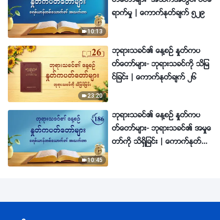
တ္ေတာ္မ်ား- အသက္အတြင္း ဝင္ေ
ရာက္မႈ | ေကာက္ႏုတ္ခ်က္ ၅၂၉
10:13
ဘုရားသခင္၏ ေန႔စဥ္ ႏႈတ္ကပ
တ္ေတာ္မ်ား- ဘုရားသခင္ကို သိျမ
င္ျခင္း | ေကာက္ႏုတ္ခ်က္ ၂၆
23:20
ဘုရားသခင္၏ ေန႔စဥ္ ႏႈတ္ကပ
တ္ေတာ္မ်ား- ဘုရားသခင္၏ အမႈေ
တာ္ကို သိရွိျခင္း | ေကာက္ႏုတ္ခ်
က္ ၁၈၆
10:45