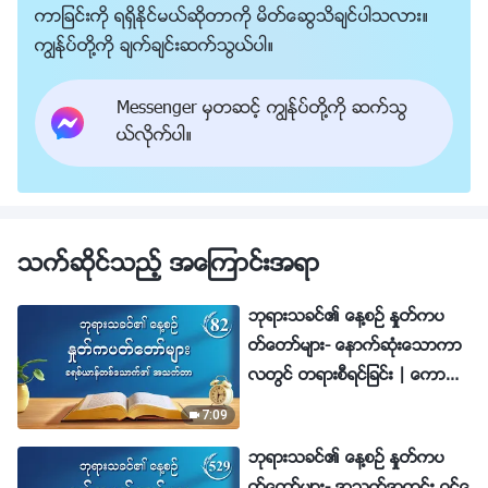
ကာျခင္းကို ရရွိႏိုင္မယ္ဆိုတာကို မိတ္ေဆြသိခ်င္ပါသလား။
ကြၽန္ုပ္တို႔ကို ခ်က္ခ်င္းဆက္သြယ္ပါ။
Messenger မွတဆင့္ ကြၽန္ုပ္တို႔ကို ဆက္သြ
ယ္လိုက္ပါ။
သက္ဆိုင္သည့္ အေၾကာင္းအရာ
ဘုရားသခင္၏ ေန႔စဥ္ ႏႈတ္ကပ
တ္ေတာ္မ်ား- ေနာက္ဆုံးေသာကာ
လတြင္ တရားစီရင္ျခင္း | ေကာ
က္ႏုတ္ခ်က္ ၈၂
7:09
ဘုရားသခင္၏ ေန႔စဥ္ ႏႈတ္ကပ