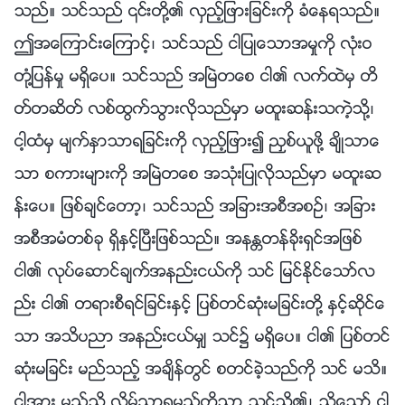
သည္။ သင္သည္ ၎တို႔၏ လွည့္ျဖားျခင္းကို ခံေနရသည္။
ဤအေၾကာင္းေၾကာင့္၊ သင္သည္ ငါျပဳေသာအမႈကို လုံးဝ
တုံ႔ျပန္မႈ မရွိေပ။ သင္သည္ အၿမဲတေစ ငါ၏ လက္ထဲမွ တိ
တ္တဆိတ္ လစ္ထြက္သြားလိုသည္မွာ မထူးဆန္းသကဲ့သို႔၊
ငါ့ထံမွ မ်က္ႏွာသာရျခင္းကို လွည့္ျဖား၍ ညႇစ္ယူဖို႔ ခ်ိဳသာေ
သာ စကားမ်ားကို အၿမဲတေစ အသုံးျပဳလိုသည္မွာ မထူးဆ
န္းေပ။ ျဖစ္ခ်င္ေတာ့၊ သင္သည္ အျခားအစီအစဥ္၊ အျခား
အစီအမံတစ္ခု ရွိႏွင့္ၿပီးျဖစ္သည္။ အနႏၲတန္ခိုးရွင္အျဖစ္
ငါ၏ လုပ္ေဆာင္ခ်က္အနည္းငယ္ကို သင္ ျမင္ႏိုင္ေသာ္လ
ည္း ငါ၏ တရားစီရင္ျခင္းႏွင့္ ျပစ္တင္ဆုံးမျခင္းတို႔ ႏွင့္ဆိုင္ေ
သာ အသိပညာ အနည္းငယ္မွ် သင္၌ မရွိေပ။ ငါ၏ ျပစ္တင္
ဆုံးမျခင္း မည္သည့္ အခ်ိန္တြင္ စတင္ခဲ့သည္ကို သင္ မသိ။
ငါ့အား မည္သို႔ လိမ္ညာရမည္ကိုသာ သင္သိ၏၊ သို႔ေသာ္ ငါ