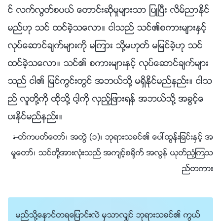
င္ လက္လြတ္စပယ္ ေတာင္းဆိုမႈမ်ားသာ ျပဳၿပီး လိမ္ညာႏိုင္
မည္ဟု သင္ ထင္ခဲ့သေလာ။ ငါသည္ သင္၏စကားမ်ားႏွင့္
လုပ္ေဆာင္ခ်က္မ်ားကို မၾကား သို႔မဟုတ္ မျမင္ခဲ့ဟု သင္
ထင္ခဲ့သေလာ။ သင္၏ စကားမ်ားႏွင့္ လုပ္ေဆာင္ခ်က္မ်ား
သည္ ငါ၏ ျမင္ကြင္းတြင္ အဘယ္သို႔ မရွိႏိုင္မည္နည္း။ ငါသ
ည္ လူတို႔ကို ထိုသို႔ ငါ့ကို လွည့္ျဖားရန္ အဘယ္သို႔ အခြင့္ေ
ပးႏိုင္မည္နည္း။
—ႏႈတ္ကပတ္ေတာ္၊ အတြဲ (၁)၊ ဘုရားသခင္၏ ေပၚထြန္းျခင္းႏွင့္ အ
မႈေတာ္၊ သင္တို႔အားလုံးသည္ အက်င့္စ႐ိုက္ အလြန္ ယုတ္ညံ့ၾကသ
ည္တကား
မည္သို႔ေႏွာင္တရေျပာင္းလဲ မွသာလွ်င္ ဘုရားသခင္၏ ကြယ္