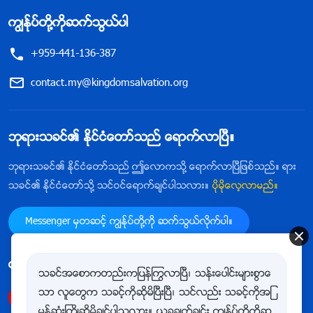
ကြၽန္ုပ္တို႔ကိုဆက္သြယ္ပါ
+959-441-136-387
contact.my@kingdomsalvation.org
ဘုရားသခင္၏ ႏိုင္ငံေတာ္သည္ ေရာက္လာၿပီ။
ဘုရားသခင္၏ ႏိုင္ငံေတာ္သည္ ဤေလာကသို႔ ေရာက္လာၿပီျဖစ္သည္။ ရား
သခင္၏ ႏိုင္ငံေတာ္သို႔ သင္ဝင္ေရာက္ခ်င္ပါသလား။
ပိုမိုေလ့လာမည္။
Messenger မွတဆင့္ ကြၽန္ုပ္တို႔ကို ဆက္သြယ္လိုက္ပါ။
ကြၽန္ုပ္တို႔ကို follow ျပဳလုပ္ရန္
သခင္အေစာကတည္းကျပန္ႂကြလာၿပီ၊ သန္းေပါင္းမ်ားစြာေ
သာ လူေတြက သခင့္ကိုဆိုမိၿပီးၿပီ၊ သင္လည္း သခင့္ကိုအျ
မန္ဆုံးႀကိဳဆိုမိခ်င္ပါသလား။ ယခုခ်က္ခ်င္း ကြၽန္ုပ္တို႔ကိုဆ