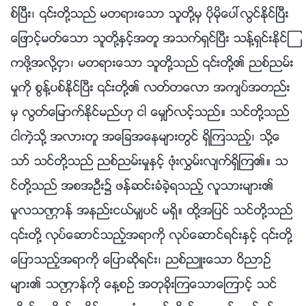
စ္ၿပီး၊ ၎တို႔သည္ မတရားေသာ သူတို႔မွ ပိုမိုေပၚလြင္ႏိုင္ၿပီး
ေျဖာင့္မတ္ေသာ သူတို႔ႏွင့္အတူ အသက္ရွင္ၿပီး သန႔္ရွင္းႏိုင္ၾ
ကဖို႔အလို႔ငွာ၊ မတရားေသာ သူတို႔သည္ ၎တို႔၏ ညစ္ညမ္း
မႈကို စြန႔္ပစ္ႏိုင္ၿပီး ၎တို႔၏ လတ္တေလာ အက်ပ္အတည္း
မွ လြတ္ေျမာက္ႏိုင္မည္ဟု ငါ ေမွ်ာ္လင့္သည္။ သင္တို႔သည္
ငါကဲ့သို႔ အလားတူ အေျခအေနမ်ားတြင္ ရွိၾကသည့္၊ သို႔ေ
သာ္ သင္တို႔သည္ ညစ္ညမ္းမႈႏွင့္ ဖုံးလႊမ္းလ်က္ရွိၾက၏။ သ
င္တို႔သည္ အစအဦး၌ ဖန္ဆင္းခံခဲ့ရသည့္ လူသားမ်ား၏
မူလသဏၭာန္ အနည္းငယ္မွ်ပင္ မရွိ။ ထို႔အျပင္ သင္တို႔သည္
၎တို႔ လုပ္ေဆာင္သည့္အရာကို လုပ္ေဆာင္ရင္းႏွင့္ ၎တို႔
ေျပာသည့္အရာကို ေျပာဆိုရင္း၊ ညစ္ညဴးေသာ ဝိညာဥ္
မ်ား၏ သဏၭာန္ကို ေန႔စဥ္ အတုခိုးၾကေသာေၾကာင့္ သင္