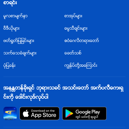
စာရင္း
မူလစာမ်က္ႏွာ
စာအုပ္မ်ား
ဗီဒီယိုမ်ား
ဓမၼသီခ်င္းမ်ား
ဖတ္႐ြတ္ျပျခင္းမ်ား
ဧဝံေဂလိတရားေတာ္
သက္ေသခံခ်က္မ်ား
ေခတ္သစ္
ပုံျပခန္း
ကြၽန္ုပ္တို႔အေၾကာင္း
အနႏၲတန္ခိုးရွင္ ဘုရားသခင္ အသင္းေတာ္ အက္ပလီေကးရွ
င္းကို ေဒါင္းလုဒ္လုပ္ပါ