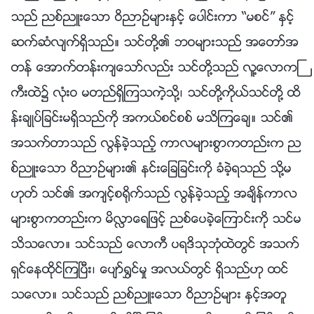
သည္ ညစ္ညဴးေသာ ဝိညာဥ္မ်ားႏွင့္ ေပါင္းကာ “မစင္” ႏွင့္
ဆက္ဆံလ်က္ရွိသည္။ သင္တို႔၏ ဘဝမ်ားသည္ အေတာ္အ
တန္ ေအာက္တန္းက်ေသာ္လည္း သင္တို႔သည္ လူ႔ေလာကႀ
ကီးထဲ၌ လုံးဝ မတည္ရွိၾကသကဲ့သို႔၊ သင္တို႔ကိုယ္သင္တို႔ ထိ
န္းခ်ဳပ္ျခင္းမရွိသည္ကို အကယ္စင္စစ္ မသိၾကေခ်။ သင္၏
အသက္တာသည္ လြန္ခဲ့သည့္ ကာလမ်ားစြာကတည္းက ည
စ္ညဴးေသာ ဝိညာဥ္မ်ား၏ နင္းေျချခင္းကို ခံခဲ့ရသည္ သို႔မ
ဟုတ္ သင္၏ အက်င့္စ႐ိုက္သည္ လြန္ခဲ့သည့္ အခ်ိန္ကာလ
မ်ားစြာကတည္းက မိလႅာေရျဖင့္ ညစ္ေပခဲ့ေၾကာင္းကို သင္မ
သိသေလာ။ သင္သည္ ေလာကီ ပရဒိသုဘုံထဲတြင္ အသက္
ရွင္ေနထိုင္ၾကၿပီး၊ ေပ်ာ္႐ႊင္မႈ အလယ္တြင္ ရွိသည္ဟု ထင္
သေလာ။ သင္သည္ ညစ္ညဴးေသာ ဝိညာဥ္မ်ား ႏွင့္အတူ