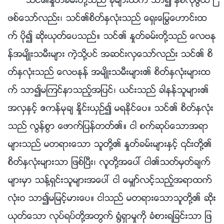
သင္၏ႏႈတ္ခမ္းတို႔သည္ ခိုမ်ားထက္ သာ၍ ႏွစ္လိုဖြယ္ ျ
ဖစ္ေသာ္လည္း၊ သင္၏စိတ္ႏွလုံးသည္ ေရွးေႁမြေဟာင္းထ
က္ ပို၍ ဆိုးယုတ္ေပသည္။ သင္၏ ႏႈတ္ခမ္းတို႔သည္ ေလဗႏု
န္အမ်ိဳးသမီးမ်ား ကဲ့သို႔ပင္ အဆင္းလွေသာ္လည္း သင္၏ စိ
တ္ႏွလုံးသည္ ေလဗႏုန္ အမ်ိဳးသမီးမ်ား၏ စိတ္ႏွလုံးမ်ားထ
က္ သာ၍မၾကင္နာသည့္အျပင္၊ ယင္းသည္ ခါနန္သူမ်ား၏
အလွႏွင့္ ဧကန္မုခ် ႏႈိင္းယွဥ္၍ မရႏိုင္ေပ။ သင္၏ စိတ္ႏွလုံး
သည္ လြန္စြာ ေဖာက္ျပန္တတ္၏။ ငါ စက္ဆုပ္ေသာအရာ
မ်ားသည္ မတရားေသာ သူတို႔၏ ႏႈတ္ခမ္းမ်ားႏွင့္ ၎တို႔၏
စိတ္ႏွလုံးမ်ားသာ ျဖစ္ၿပီး၊ လူတို႔အေပၚ ငါ၏သတ္မွတ္ခ်က္
မ်ားမွာ သန႔္ရွင္းသူမ်ားအေပၚ ငါ ေမွ်ာ္လင့္သည့္အရာထက္
လုံးဝ သာ၍မျမင့္မားေပ။ ငါသည္ မတရားေသာသူတို႔၏ ဆိုး
ယုတ္ေသာ လုပ္ရပ္တို႔အတြက္ ႐ြံရွာမႈကို ခံစားရျခင္းသာ ျဖ