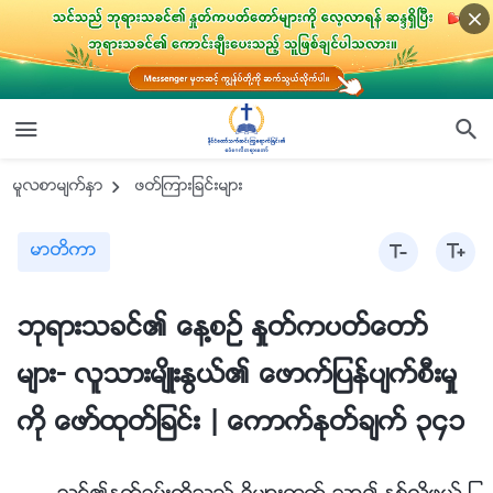
မူလစာမ်က္ႏွာ
ဖတ္ၾကားျခင္းမ်ား
မာတိကာ
ဘုရားသခင္၏ ေန႔စဥ္ ႏႈတ္ကပတ္ေတာ္
မ်ား- လူသားမ်ိဳးႏြယ္၏ ေဖာက္ျပန္ပ်က္စီးမႈ
ကို ေဖာ္ထုတ္ျခင္း | ေကာက္ႏုတ္ခ်က္ ၃၄၁