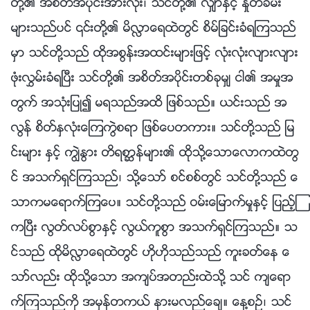
တို႔၏ အစိတ္အပိုင္းအားလုံး၊ သင္တို႔၏ လွ်ာႏွင့္ ႏႈတ္ခမ္း
မ်ားသည္ပင္ ၎တို႔၏ မိလႅာေရထဲတြင္ စိမ္ျခင္းခံရၾကသည္
မွာ သင္တို႔သည္ ထိုအစြန္းအထင္းမ်ားျဖင့္ လုံးလုံးလ်ားလ်ား
ဖုံးလႊမ္းခံရၿပီး သင္တို႔၏ အစိတ္အပိုင္းတစ္ခုမွ် ငါ၏ အမႈအ
တြက္ အသုံးျပဳ၍ မရသည္အထိ ျဖစ္သည္။ ယင္းသည္ အ
လြန္ စိတ္ႏွလုံးေၾကကြဲစရာ ျဖစ္ေပတကား။ သင္တို႔သည္ ျမ
င္းမ်ား ႏွင့္ ကြၽဲႏြား တိရစာၦန္မ်ား၏ ထိုသို႔ေသာေလာကထဲတြ
င္ အသက္ရွင္ၾကသည္၊ သို႔ေသာ္ စင္စစ္တြင္ သင္တို႔သည္ ေ
သာကမေရာက္ၾကေပ။ သင္တို႔သည္ ဝမ္းေျမာက္မႈႏွင့္ ျပည့္ၾ
ကၿပီး လြတ္လပ္စြာႏွင့္ လြယ္ကူစြာ အသက္ရွင္ၾကသည္။ သ
င္သည္ ထိုမိလႅာေရထဲတြင္ ဟိုဟိုသည္သည္ ကူးခတ္ေန ေ
သာ္လည္း ထိုသို႔ေသာ အက်ပ္အတည္းထဲသို႔ သင္ က်ေရာ
က္ၾကသည္ကို အမွန္တကယ္ နားမလည္ေခ်။ ေန႔စဥ္၊ သင္