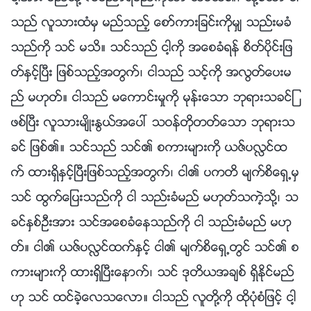
သည္ လူသားထံမွ မည္သည့္ ေစာ္ကားျခင္းကိုမွ် သည္းမခံ
သည္ကို သင္ မသိ။ သင္သည္ ငါ့ကို အေစခံရန္ စိတ္ပိုင္းျဖ
တ္ႏွင့္ၿပီး ျဖစ္သည့္အတြက္၊ ငါသည္ သင့္ကို အလြတ္ေပးမ
ည္ မဟုတ္။ ငါသည္ မေကာင္းမႈကို မုန္းေသာ ဘုရားသခင္ျ
ဖစ္ၿပီး လူသားမ်ိဳးႏြယ္အေပၚ သဝန္တိုတတ္ေသာ ဘုရားသ
ခင္ ျဖစ္၏။ သင္သည္ သင္၏ စကားမ်ားကို ယဇ္ပလႅင္ထ
က္ ထားရွိႏွင့္ၿပီးျဖစ္သည့္အတြက္၊ ငါ၏ ပကတိ မ်က္စိေရွ႕မွ
သင္ ထြက္ေျပးသည္ကို ငါ သည္းခံမည္ မဟုတ္သကဲ့သို႔၊ သ
ခင္ႏွစ္ဦးအား သင္အေစခံေနသည္ကို ငါ သည္းခံမည္ မဟု
တ္။ ငါ၏ ယဇ္ပလႅင္ထက္ႏွင့္ ငါ၏ မ်က္စိေရွ႕တြင္ သင္၏ စ
ကားမ်ားကို ထားရွိၿပီးေနာက္၊ သင္ ဒုတိယအခ်စ္ ရွိႏိုင္မည္
ဟု သင္ ထင္ခဲ့ေလသေလာ။ ငါသည္ လူတို႔ကို ထိုပုံစံျဖင့္ ငါ့