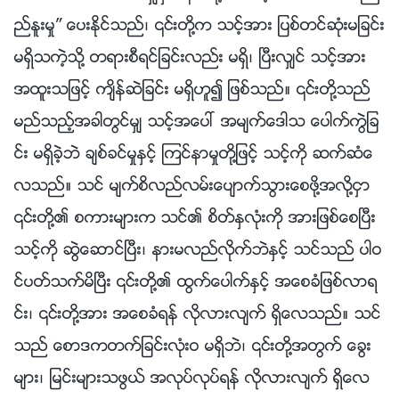
ည္ႏူးမႈ” ေပးႏိုင္သည္၊ ၎တို႔က သင့္အား ျပစ္တင္ဆုံးမျခင္း
မရွိသကဲ့သို႔ တရားစီရင္ျခင္းလည္း မရွိ၊ ၿပီးလွ်င္ သင့္အား
အထူးသျဖင့္ က်ိန္ဆဲျခင္း မရွိဟူ၍ ျဖစ္သည္။ ၎တို႔သည္
မည္သည့္အခါတြင္မွ် သင့္အေပၚ အမ်က္ေဒါသ ေပါက္ကြဲျခ
င္း မရွိခဲ့ဘဲ ခ်စ္ခင္မႈႏွင့္ ၾကင္နာမႈတို႔ျဖင့္ သင့္ကို ဆက္ဆံေ
လသည္။ သင္ မ်က္စိလည္လမ္းေပ်ာက္သြားေစဖို႔အလို႔ငွာ
၎တို႔၏ စကားမ်ားက သင္၏ စိတ္ႏွလုံးကို အားျဖစ္ေစၿပီး
သင့္ကို ဆြဲေဆာင္ၿပီး၊ နားမလည္လိုက္ဘဲႏွင့္ သင္သည္ ပါဝ
င္ပတ္သက္မိၿပီး ၎တို႔၏ ထြက္ေပါက္ႏွင့္ အေစခံျဖစ္လာရ
င္း၊ ၎တို႔အား အေစခံရန္ လိုလားလ်က္ ရွိေလသည္။ သင္
သည္ ေစာဒကတက္ျခင္းလုံးဝ မရွိဘဲ၊ ၎တို႔အတြက္ ေခြး
မ်ား၊ ျမင္းမ်ားသဖြယ္ အလုပ္လုပ္ရန္ လိုလားလ်က္ ရွိေလ