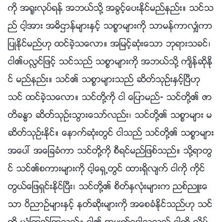
ကို အ႐ူးလုပ္ရန္ အဘယ္သို႔ အခြင့္ေပးႏိုင္မည္နည္း။ သင္သ
ည္ ငါ့အား အဓိဌာန္မ်ားႏွင့္ သစၥာမ်ားကို သာမန္ကာလွ်ံကာ
ျပဳႏိုင္မည္ဟု ထင္ခဲ့သေလာ။ အျမင့္ဆုံးေသာ ဘုရားသခင္၊
ငါ၏ပလႅင္ျဖင့္ သင္သည္ သစၥာမ်ားကို အဘယ္သို႔ က်ိန္ဆိုႏို
င္ မည္နည္း။ သင္၏ သစၥာမ်ားသည္ ဆိတ္သုဥ္းႏွင့္ၿပီဟု
သင္ ထင္ခဲ့သေလာ။ သင္တို႔ကို ငါ ေျပာမည္- သင္တို႔၏ ဇာ
တိခႏၶာ ဆိတ္သုဥ္းသြားေသာ္လည္း၊ သင္တို႔၏ သစၥာမ်ား မ
ဆိတ္သုဥ္းႏိုင္။ ေနာက္ဆုံးတြင္ ငါသည္ သင္တို႔၏ သစၥာမ်ား
အေပၚ အေျခခံကာ သင္တို႔ကို စီရင္မည္ျဖစ္သည္။ သို႔ရာတြ
င္ သင္၏စကားမ်ားကို ငါ့ေရွ႕တြင္ ထားရွိလ်က္ ငါကို ကိုင္
တြယ္ေျဖရွင္းႏိုင္ၿပီး၊ သင္တို႔၏ စိတ္ႏွလုံးမ်ားက ညစ္ညဴးေ
သာ ဝိညာဥ္မ်ားႏွင့္ နတ္ဆိုးမ်ားကို အေစခံႏိုင္သည္ဟု သင္