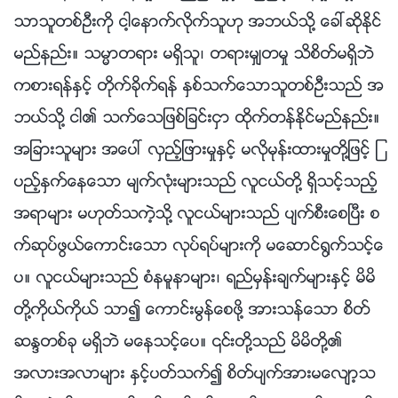
သာသူတစ္ဦးကို ငါ့ေနာက္လိုက္သူဟု အဘယ္သို႔ ေခၚဆိုႏိုင္
မည္နည္း။ သမၼာတရား မရွိသူ၊ တရားမွ်တမႈ သိစိတ္မရွိဘဲ
ကစားရန္ႏွင့္ တိုက္ခိုက္ရန္ ႏွစ္သက္ေသာသူတစ္ဦးသည္ အ
ဘယ္သို႔ ငါ၏ သက္ေသျဖစ္ျခင္းငွာ ထိုက္တန္ႏိုင္မည္နည္း။
အျခားသူမ်ား အေပၚ လွည့္ျဖားမႈႏွင့္ မလိုမုန္းထားမႈတို႔ျဖင့္ ျ
ပည့္ႏွက္ေနေသာ မ်က္လုံးမ်ားသည္ လူငယ္တို႔ ရွိသင့္သည့္
အရာမ်ား မဟုတ္သကဲ့သို႔ လူငယ္မ်ားသည္ ပ်က္စီးေစၿပီး စ
က္ဆုပ္ဖြယ္ေကာင္းေသာ လုပ္ရပ္မ်ားကို မေဆာင္႐ြက္သင့္ေ
ပ။ လူငယ္မ်ားသည္ စံနမူနာမ်ား၊ ရည္မွန္းခ်က္မ်ားႏွင့္ မိမိ
တို႔ကိုယ္ကိုယ္ သာ၍ ေကာင္းမြန္ေစဖို႔ အားသန္ေသာ စိတ္
ဆႏၵတစ္ခု မရွိဘဲ မေနသင့္ေပ။ ၎တို႔သည္ မိမိတို႔၏
အလားအလာမ်ား ႏွင့္ပတ္သက္၍ စိတ္ပ်က္အားမေလ်ာ့သ