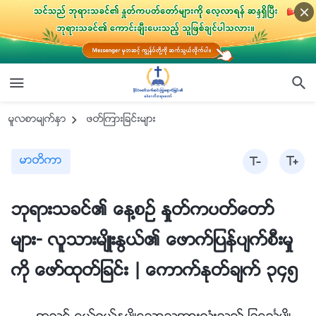
မူလစာမ်က္ႏွာ
ဖတ္ၾကားျခင္းမ်ား
မာတိကာ
ဘုရားသခင္၏ ေန႔စဥ္ ႏႈတ္ကပတ္ေတာ္
မ်ား- လူသားမ်ိဳးႏြယ္၏ ေဖာက္ျပန္ပ်က္စီးမႈ
ကို ေဖာ္ထုတ္ျခင္း | ေကာက္ႏုတ္ခ်က္ ၃၄၅