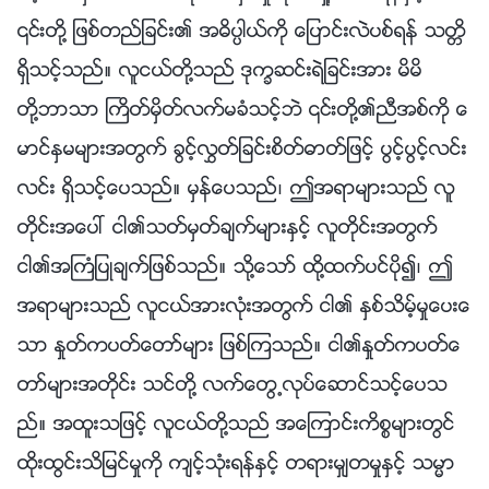
၎တို႔ ျဖစ္တည္ျခင္း၏ အဓိပၸါယ္ကို ေျပာင္းလဲပစ္ရန္ သတၱိ
ရွိသင့္သည္။ လူငယ္တို႔သည္ ဒုကၡဆင္းရဲျခင္းအား မိမိ
တို႔ဘာသာ ႀကိတ္မွိတ္လက္မခံသင့္ဘဲ ၎တို႔၏ညီအစ္ကို ေ
မာင္ႏွမမ်ားအတြက္ ခြင့္လႊတ္ျခင္းစိတ္ဓာတ္ျဖင့္ ပြင့္ပြင့္လင္း
လင္း ရွိသင့္ေပသည္။ မွန္ေပသည္၊ ဤအရာမ်ားသည္ လူ
တိုင္းအေပၚ ငါ၏သတ္မွတ္ခ်က္မ်ားႏွင့္ လူတိုင္းအတြက္
ငါ၏အႀကံျပဳခ်က္ျဖစ္သည္။ သို႔ေသာ္ ထို႔ထက္ပင္ပို၍၊ ဤ
အရာမ်ားသည္ လူငယ္အားလုံးအတြက္ ငါ၏ ႏွစ္သိမ့္မႈေပးေ
သာ ႏႈတ္ကပတ္ေတာ္မ်ား ျဖစ္ၾကသည္။ ငါ၏ႏႈတ္ကပတ္ေ
တာ္မ်ားအတိုင္း သင္တို႔ လက္ေတြ႕လုပ္ေဆာင္သင့္ေပသ
ည္။ အထူးသျဖင့္ လူငယ္တို႔သည္ အေၾကာင္းကိစၥမ်ားတြင္
ထိုးထြင္းသိျမင္မႈကို က်င့္သုံးရန္ႏွင့္ တရားမွ်တမႈႏွင့္ သမၼာ