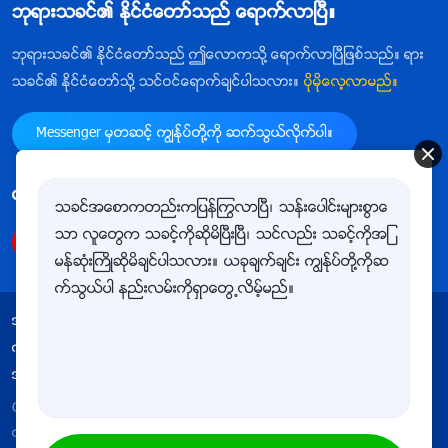
ဘုရားသခင္၏ ႏိုင္ငံေတာ္သည္ ေရာက္လာၿပီ။
ဘုရားသခင္၏ ႏိုင္ငံေတာ္သည္ ဤေလာကသို႔ ေရာက္လာၿပီျဖစ္သည္။ ရား
သခင္၏ ႏိုင္ငံေတာ္သို႔ သင္ဝင္ေရာက္ခ်င္ပါသလား။
ပိုမိုေလ့လာမည္။
Messenger မွတဆင့္ ကြၽန္ုပ္တို႔ကို ဆက္သြယ္လိုက္ပါ။
ကြၽန္ုပ္တို႔ကို follow ျပဳလုပ္ရန္
သခင္အေစာကတည္းကျပန္ႂကြလာၿပီ၊ သန္းေပါင္းမ်ားစြာေ
သာ လူေတြက သခင့္ကိုဆိုမိၿပီးၿပီ၊ သင္လည္း သခင့္ကိုအျ
မန္ဆုံးႀကိဳဆိုမိခ်င္ပါသလား။ ယခုခ်က္ခ်င္း ကြၽန္ုပ္တို႔ကိုဆ
က္သြယ္ပါ နည္းလမ္းကိုရွာေတြ႕လိမ့္မည္။
အသုံးျပဳျခင္းဆိုင္ရာ စည္းမ်ဥ္းစည္းကမ္းမ်ား
ကိုယ္ေရးလုံၿခဳံမႈ မူဝါဒ
ေက်းဇူးတင္ရွိျခင္း
အေသးအဖြဲအခ်က္အလက္မ်ားႏွင့္ ပတ္သက္သည့္ မူဝါဒ
Copyright © 2026
အနႏၲတန္ခိုးရွင္ ဘုရားသခင္ အသင္းေတာ္
လုပ္ပိုင္ခြင့္အားလုံး မူပိုင္ျဖစ္သည္။