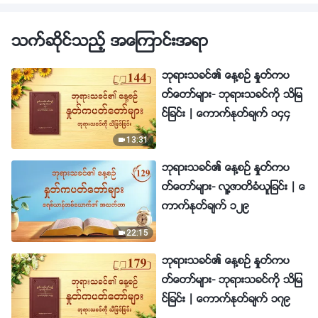
သက္ဆိုင္သည့္ အေၾကာင္းအရာ
ဘုရားသခင္၏ ေန႔စဥ္ ႏႈတ္ကပ
တ္ေတာ္မ်ား- ဘုရားသခင္ကို သိျမ
င္ျခင္း | ေကာက္ႏုတ္ခ်က္ ၁၄၄
13:31
ဘုရားသခင္၏ ေန႔စဥ္ ႏႈတ္ကပ
တ္ေတာ္မ်ား- လူ႔ဇာတိခံယူျခင္း | ေ
ကာက္ႏုတ္ခ်က္ ၁၂၉
22:15
ဘုရားသခင္၏ ေန႔စဥ္ ႏႈတ္ကပ
တ္ေတာ္မ်ား- ဘုရားသခင္ကို သိျမ
င္ျခင္း | ေကာက္ႏုတ္ခ်က္ ၁၇၉