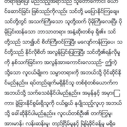
တရားျဖစ္ၿပီး မည္သည့္အရာသည္ သူေတာ္ေကာင္း ေယာ
င္ေဆာင္ျခင္း ျဖစ္သည္ကိုလည္း သင္တို႔ မေျပာႏိုင္ၾကေခ်။
သင္တို႔တြင္ အသက္ႀကီးေသာ သူတို႔ထက္ ပိုမိုႀကီးေလးၿပီး ပို
မိုျပင္းထန္ေသာ ဘာသာတရား အနံ႔ဆိုးတစ္ခု ရွိ၏။ သင္
တို႔သည္ သာ၍ပင္ စိတ္ႀကီးဝင္ၾကၿပီး မေလ်ာ္ကန္ၾကေပ၊ သ
င္တို႔သည္ ႏိုင္လိုစိတ္ အလြန္ျပင္းျပၾကၿပီး သင္တို႔၏ရန္လိုမႈ
ကို ႏွစ္သက္ျခင္းက အလြန္အားေကာင္းေလသည္- ဤကဲ့
သို႔ေသာ လူငယ္မ်ိဳးက သမၼာတရားကို အဘယ္သို႔ ပိုင္ဆိုင္ႏို
င္မည္နည္း။ ရပ္တည္ခ်က္မရွိႏိုင္သူ တစ္စုံတစ္ေယာက္က
အဘယ္သို႔ သက္ေသခံႏိုင္ပါမည္နည္း။ အမွန္ႏွင့္ အမွားၾ
ကား ခြဲျခားႏိုင္စြမ္းရွိသူကို ငယ္႐ြယ္ ႏုပ်ိဳသည့္လူဟု အဘယ္
သို႔ ေခၚဆိုႏိုင္ပါမည္နည္း။ လူငယ္တစ္ဦး၏ တက္ႂကြမႈ၊
အားမာန္၊ လန္းဆန္းမႈ၊ တည္ၿငိမ္မႈႏွင့္ ၿမဲၿမံခိုင္ခန႔္မႈ မရွိေ