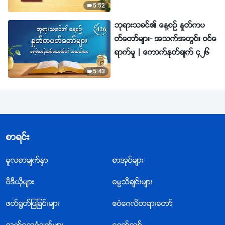
5:52
ဘုရားသခင္၏ ေန႔စဥ္ ႏႈတ္ကပ
တ္ေတာ္မ်ား- အသက္အတြင္း ဝင္ေ
ရာက္မႈ | ေကာက္ႏုတ္ခ်က္ ၄၂၆
5:43
စာရင္း
မူလစာမ်က္ႏွာ
စာအုပ္မ်ား
ဗီဒီယိုမ်ား
ဓမၼသီခ်င္းမ်ား
ဖတ္႐ြတ္ျပျခင္းမ်ား
ဧဝံေဂလိတရားေတာ္