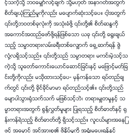
င့္သကဲ့သို႔ ဘဝေမွ်ာ္လင့္ခ်က္ သို႔မဟုတ္ အနာဂတ္အတြက္
စိတ္ခ်ယုံၾကည္မႈကိုလည္း မေပ်ာက္ဆုံးသင့္ေပ။ ငါ့အတြက္
၎တို႔ဘဝတစ္ခုလုံးကို အသုံးခံဖို႔ ၎တို႔၏ စိတ္ဆႏၵကို
အေကာင္အထည္ေဖာ္ဖို႔ရန္ျဖစ္ေသာ ယခု ၎တို႔ ေ႐ြးခ်ယ္
သည့္ သမၼာတရားလမ္းခရီးတစ္ေလွ်ာက္ ေရွ႕ဆက္ရန္ ဇြဲ
လုံ႔လရွိသင့္သည္။ ၎တို႔သည္ သမၼာတရား မကင္းမဲ့သင့္သ
ကဲ့သို႔ သူေတာ္ေကာင္းေယာင္ေဆာင္ျခင္းႏွင့္ မေျဖာင့္မတ္ျခ
င္းတို႔ကိုလည္း မသိုထားသင့္ေပ- မွန္ကန္ေသာ ရပ္တည္ခ်
က္တြင္ ၎တို႔ ခိုင္ခိုင္မာမာ ရပ္တည္သင့္၏။ ၎တို႔သည္
ေမ်ာပါသြား႐ုံသက္သက္ မျဖစ္သင့္ဘဲ၊ တရားမွ်တမႈႏွင့္ သ
မၼာတရားအတြက္ စြန႔္လႊတ္မႈမ်ား ျပဳရသည့္ စိတ္ဓာတ္ႏွင့္ ႐ု
န္းကန္ရဲသည့္ စိတ္ဓာတ္တို႔ ရွိသင့္သည္။ လူငယ္မ်ားအေနျ
ဖင့္ အေမွာင္ အင္အားစု၏ ဖိႏွိပ္မႈကို အရႈံးမေပးရန္ႏွင့္