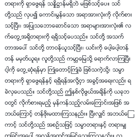
တရားကို ရွာေဖြရန္ သႏၷိ႒ာန္မရွိဘဲ မျဖစ္သင့္ေပ။ သင္
တို႔သည္ လွပ၍ ေကာင္းမြန္ေသာ အရာအားလုံးကို လိုက္စား
သင့္ၿပီး၊ အျပဳသေဘာေဆာင္ေသာ အရာမ်ားအားလုံး၏ လ
က္ေတြ႕အရွိတရားကို ရရွိသင့္ေပသည္။ သင္တို႔ အသက္
တာအေပၚ သင္တို႔ တာဝန္ယူသင့္ၿပီး၊ ယင္းကို ေပါ့ေပါ့တန္
တန္ မမွတ္ယူရ။ လူတို႔သည္ ကမာၻေျမသို႔ ေရာက္လာၾကၿပီး
ငါ့ကို ေတြ႕ဆုံရန္မွာ ႀကဳံေတာင့္ႀကဳံခဲ ျဖစ္သကဲ့သို႔၊ သမၼာ
တရားကို ရွာေဖြရန္ႏွင့္ ရရွိရန္အလို႔ငွာ အခြင့္အေရးလည္း ရ
ခဲလွေပသည္။ သင္တို႔သည္ ဤႏွစ္လိုဖြယ္အခ်ိန္ကို ယခုဘ
ဝတြင္ လိုက္စားရမည့္ မွန္ကန္သည့္လမ္းေၾကာင္းအျဖစ္ အ
ဘယ္ေၾကာင့္ တန္ဖိုးမထားၾကသနည္း။ ၿပီးလွ်င္ အဘယ္ေၾ
ကာင့္ သင္တို႔သည္ အစဥ္သျဖင့္ သမၼာတရားႏွင့္ တရားမွ်
တျခင္းအေပၚ အလြန္အထင္အျမင္ေသးၾကသနည္း။ လူ