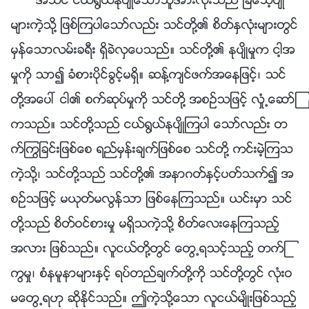
အသင္ ငယ္႐ြယ္ႏုပ်ိဳေသာသူအားလုံးသည္ ျခေသၤ့ပ်ိဳ
မ်ားကဲ့သို႔ ျဖစ္ၾကပါေသာ္လည္း သင္တို႔၏ စိတ္ႏွလုံးမ်ားတြင္
မွန္ေသာလမ္းခရီး ရွိခဲလွေပသည္။ သင္တို႔၏ ႏုပ်ိဳမႈက ငါ့အ
မႈကို သာ၍ ခံစားပိုင္ခြင့္မရွိ။ ဆန႔္က်င္ဖက္အေနျဖင့္၊ သင္
တို႔အေပၚ ငါ၏ စက္ဆုပ္မႈကို သင္တို႔ အစဥ္သျဖင့္ လႈံ႕ေဆာ္ၾ
ကသည္။ သင္တို႔သည္ ငယ္႐ြယ္ႏုပ်ိဳၾကပါ ေသာ္လည္း တ
က္ႂကြျခင္းျဖစ္ေစ ရည္မွန္းခ်က္ျဖစ္ေစ သင္တို႔ ကင္းမဲ့ၾကသ
ကဲ့သို႔၊ သင္တို႔သည္ သင္တို႔၏ အနာဂတ္ႏွင့္ပတ္သက္၍ အ
စဥ္သျဖင့္ မယုတ္မလြန္သာ ျဖစ္ေနၾကသည္။ ယင္းမွာ သင္
တို႔သည္ စိတ္ဝင္စားမႈ မရွိသကဲ့သို႔ စိတ္ေလးေနၾကသည့္
အလား ျဖစ္သည္။ လူငယ္တို႔တြင္ ေတြ႕ရသင့္သည့္ တက္ႂ
ကြမႈ၊ စံနမူနာမ်ားႏွင့္ ရပ္တည္ခ်က္တို႔ကို သင္တို႔တြင္ လုံးဝ
မေတြ႕ရဟု ဆိုႏိုင္သည္။ ဤကဲ့သို႔ေသာ လူငယ္မ်ိဳးျဖစ္သည့္