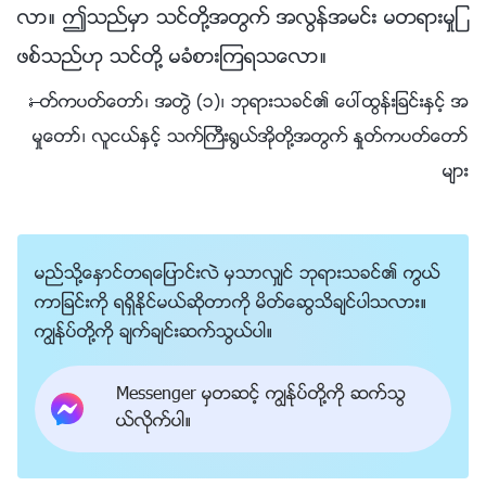
လာ။ ဤသည္မွာ သင္တို႔အတြက္ အလြန္အမင္း မတရားမႈျ
ဖစ္သည္ဟု သင္တို႔ မခံစားၾကရသေလာ။
—ႏႈတ္ကပတ္ေတာ္၊ အတြဲ (၁)၊ ဘုရားသခင္၏ ေပၚထြန္းျခင္းႏွင့္ အ
မႈေတာ္၊ လူငယ္ႏွင့္ သက္ႀကီး႐ြယ္အိုတို႔အတြက္ ႏႈတ္ကပတ္ေတာ္
မ်ား
မည္သို႔ေႏွာင္တရေျပာင္းလဲ မွသာလွ်င္ ဘုရားသခင္၏ ကြယ္
ကာျခင္းကို ရရွိႏိုင္မယ္ဆိုတာကို မိတ္ေဆြသိခ်င္ပါသလား။
ကြၽန္ုပ္တို႔ကို ခ်က္ခ်င္းဆက္သြယ္ပါ။
Messenger မွတဆင့္ ကြၽန္ုပ္တို႔ကို ဆက္သြ
ယ္လိုက္ပါ။