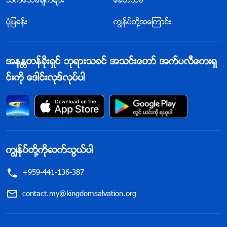
သက္ေသခံခ်က္မ်ား
ေခတ္သစ္
ပုံျပခန္း
ကြၽန္ုပ္တို႔အေၾကာင္း
အနႏၲတန္ခိုးရွင္ ဘုရားသခင္ အသင္းေတာ္ အက္ပလီေကးရွ
င္းကို ေဒါင္းလုဒ္လုပ္ပါ
ကြၽန္ုပ္တို႔ကိုဆက္သြယ္ပါ
+959-441-136-387
contact.my@kingdomsalvation.org