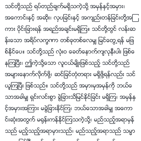
သင္တို႔သည္ ရပ္တည္ခ်က္မရွိသကဲ့သို႔ အမွန္ႏွင့္အမွား၊
အေကာင္းႏွင့္ အဆိုး၊ လွပျခင္းႏွင့္ အက်ည္းတန္ျခင္းတို႔အၾ
ကား ပိုင္းျခားရန္ အရည္အခ်င္းမရွိၾက။ သင္တို႔တြင္ လန္းဆ
န္းေသာ အရိပ္လကၡဏာ တစ္ခုတစ္ေလမွ် ျမင္ေတြ႕ရန္ မျဖ
စ္ႏိုင္ေပ။ သင္တို႔သည္ လုံးဝ ေခတ္ေနာက္က်လုနီးပါး ျဖစ္ေ
နၾကၿပီး၊ ဤကဲ့သို႔ေသာ လူငယ္မ်ိဳးျဖစ္သည့္ သင္တို႔သည္
အမ်ားေနာက္လိုက္ဖို႔၊ ဆင္ျခင္တုံတရား မရွိဖို႔ရန္လည္း သင္
ယူၾကၿပီး ျဖစ္သည္။ သင္တို႔သည္ အမွားမွအမွန္ကို ဘယ္ေ
သာအခါမွ် ရွင္းလင္းစြာ ခြဲျခားသိျမင္ႏိုင္ျခင္း မရွိၾက၊ အမွန္ႏွ
င့္အမွားအၾကား မခြဲျခားႏိုင္ၾက၊ ဘယ္ေသာအခါမွ် အေကာ
င္းဆုံးအတြက္ မ႐ုန္းကန္ႏိုင္ၾကသကဲ့သို႔၊ မည္သည့္အရာမွန္
သည္ မည့္သည့္အရာမွားသည္၊ မည္သည့္အရာသည္ သမၼာ