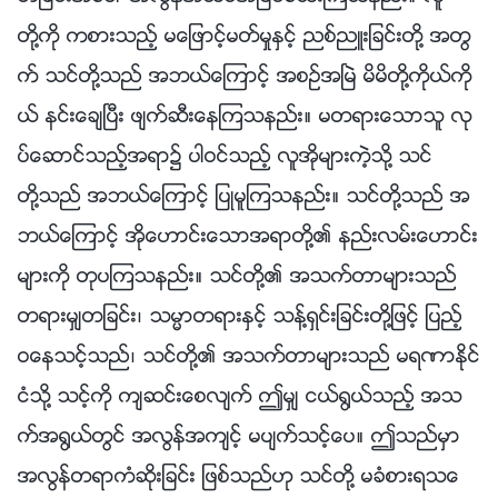
တို႔ကို ကစားသည့္ မေျဖာင့္မတ္မႈႏွင့္ ညစ္ညဴးျခင္းတို႔ အတြ
က္ သင္တို႔သည္ အဘယ္ေၾကာင့္ အစဥ္အၿမဲ မိမိတို႔ကိုယ္ကို
ယ္ နင္းေခ်ၿပီး ဖ်က္ဆီးေနၾကသနည္း။ မတရားေသာသူ လု
ပ္ေဆာင္သည့္အရာ၌ ပါဝင္သည့္ လူအိုမ်ားကဲ့သို႔ သင္
တို႔သည္ အဘယ္ေၾကာင့္ ျပဳမူၾကသနည္း။ သင္တို႔သည္ အ
ဘယ္ေၾကာင့္ အိုေဟာင္းေသာအရာတို႔၏ နည္းလမ္းေဟာင္း
မ်ားကို တုပၾကသနည္း။ သင္တို႔၏ အသက္တာမ်ားသည္
တရားမွ်တျခင္း၊ သမၼာတရားႏွင့္ သန႔္ရွင္းျခင္းတို႔ျဖင့္ ျပည့္
ဝေနသင့္သည္၊ သင္တို႔၏ အသက္တာမ်ားသည္ မရဏာႏိုင္
ငံသို႔ သင့္ကို က်ဆင္းေစလ်က္ ဤမွ် ငယ္႐ြယ္သည့္ အသ
က္အ႐ြယ္တြင္ အလြန္အက်င့္ မပ်က္သင့္ေပ။ ဤသည္မွာ
အလြန္တရာကံဆိုးျခင္း ျဖစ္သည္ဟု သင္တို႔ မခံစားရသေ