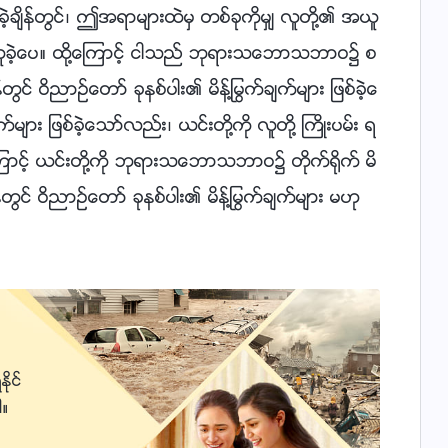
ျပခဲ့ခ်ိန္တြင္၊ ဤအရာမ်ားထဲမွ တစ္ခုကိုမွ် လူတို႔၏ အယူ
္ မတူခဲ့ေပ။ ထို႔ေၾကာင့္ ငါသည္ ဘုရားသေဘာသဘာဝ၌ စ
ြင္ ဝိညာဥ္ေတာ္ ခုနစ္ပါး၏ မိန္႔ႁမြက္ခ်က္မ်ား ျဖစ္ခဲ့ေ
 ျဖစ္ခဲ့ေသာ္လည္း၊ ယင္းတို႔ကို လူတို႔ ႀကိဳးပမ္း ရ
႔ေၾကာင့္ ယင္းတို႔ကို ဘုရားသေဘာသဘာဝ၌ တိုက္႐ိုက္ မိ
ြင္ ဝိညာဥ္ေတာ္ ခုနစ္ပါး၏ မိန္႔ႁမြက္ခ်က္မ်ား မဟု
ိုင္
ါ။