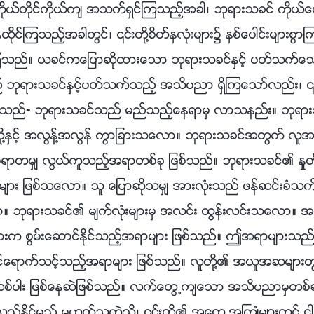
ုယ္တိုင္ကိုယ္က် အသက္ရွင္ၾကသည့္အခါ၊ ဘုရားသခင္ ကိုယ္ေတာ္
ုင္ၾကသည့္အခါတြင္၊ ၎တို႔စိတ္ႏွလုံးမ်ား၌ ႏွစ္ေပါင္းမ်ားစြာၾကာ 
သည္။ ယခင္ကေျပာဆိုထားေသာ ဘုရားသခင္ႏွင့္ ပတ္သက္
္ ဘုရားသခင္ႏွင့္ပတ္သက္သည့္ အသိပညာ ရွိၾကေသာ္လည္း၊ ၎
ေလသည္- ဘုရားသခင္သည္ မည္သည့္ေနရာမွ လာသနည္း။ ဘု
ို႔ႏွင့္ အလြန႔္အလြန္ ကြာျခားသေလာ။ ဘုရားသခင္အတြက္ လူအား
ရာတမွ် လြယ္ကူသည့္အရာတစ္ခု ျဖစ္သည္။ ဘုရားသခင္၏ ႏႈတ
ႈမ်ား ျဖစ္သေလာ။ သူ ေျပာဆိုသမွ် အားလုံးသည္ ဖန္ဆင္းခံသက
 ဘုရားသခင္၏ မ်က္လုံးမ်ားမွ အလင္း ထြန္းလင္းသေလာ။ အစ
းက စြမ္းေဆာင္ႏိုင္သည့္အရာမ်ား ျဖစ္သည္။ ဤအရာမ်ားသည
း ဝင္ေရာက္သင့္သည့္အရာမ်ား ျဖစ္သည္။ လူတို႔၏ အယူအဆမ်ာ
စ္ပါး ျဖစ္ေနဆဲျဖစ္သည္။ လက္ေတြ႕က်ေသာ အသိပညာမွတစ္ဆင့
းလည္ႏိုင္မည္ မဟုတ္သကဲ့သို႔၊ ၎တို႔၏ အေတြ႕အႀကဳံမ်ားတြင္ ငါ၏