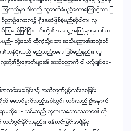
 ၾကသည္မွာ ငါသည္ လူ႔ဇာတိခံယူခဲ့ေသာေၾကာင့္သာ ျ
ဝိညာဥ္ေလာက၌ ရွိေနဆဲျဖစ္ခဲ့မည္ဆိုပါက၊ လူ
ကြယ္ၾကမည္ျဖစ္ၿပီး၊ ၎တို႔၏ အေတြ႕အႀကဳံမ်ားမွတစ္ဆ
ပမည္- သို႔ေသာ္ ထိုကဲ့သို႔ေသာ အသိပညာ၏အသုံးဝင္
၎၏တန္ဖိုးသည္ မည္သည့္အရာ ျဖစ္မည္နည္း။ လူ
တို႔၏ဦးေႏွာက္မ်ား၏ အသိပညာကို ငါ မလိုခ်င္ေပ-
အလင္းေပးျခင္းႏွင့္ အသိဉာဏ္ပြင့္လင္းေစျခင္း
ိုက္ ေဆာင္႐ြက္သည့္အခါတြင္၊ ယင္းသည္ ဦးေႏွာက္
ထည့္စရာမလိုေပ- ယင္းသည္ ဘုရားသေဘာသဘာဝ၏ တို
တ္စြမ္းႏိုင္သနည္း။ ဖန္ဆင္းျခင္းအခ်ိန္မွ