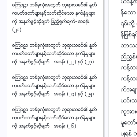
ယေန႔အထ
စၾကဝဠာ တစ္ခုလုံးအတြက္ ဘုရားသခင္၏ ႏႈတ္
န္ေသာ 
ကပတ္ေတာ္မ်ားႏွင့္သက္ဆိုင္ေသာ နက္နဲမႈမ်ား
ကို အနက္ဖြင့္ဆိုခ်က္ ျဖည့္စြက္ခ်က္- အခန္း
၎တို႔ 
(၂၀)
န္ျဖစ္
ဘာသဘာ
စၾကဝဠာ တစ္ခုလုံးအတြက္ ဘုရားသခင္၏ ႏႈတ္
ကပတ္ေတာ္မ်ားႏွင့္သက္ဆိုင္ေသာ နက္နဲမႈမ်ား
ည္ၫႊန
ကို အနက္ဖြင့္ဆိုခ်က္ - အခန္း (၂၂) ႏွင့္ (၂၃)
ကန္႔သတ
စၾကဝဠာ တစ္ခုလုံးအတြက္ ဘုရားသခင္၏ ႏႈတ္
ကန္႔သတ
ကပတ္ေတာ္မ်ားႏွင့္သက္ဆိုင္ေသာ နက္နဲမႈမ်ား
က္အခ်ာ
ကို အနက္ဖြင့္ဆိုခ်က္ - အခန္း (၂၄) ႏွင့္ (၂၅)
ယင္းသည
စၾကဝဠာ တစ္ခုလုံးအတြက္ ဘုရားသခင္၏ ႏႈတ္
လူအားလ
ကပတ္ေတာ္မ်ားႏွင့္သက္ဆိုင္ေသာ နက္နဲမႈမ်ား
မႈေတာ္
ကို အနက္ဖြင့္ဆိုခ်က္ - အခန္း (၂၆)
ပဳရန္