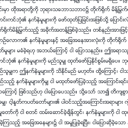
္းမွာ ထိုအရာတို႔ကို ဘုရားသေဘာသဘာဝ၌ တိုက္႐ိုက္ မိန္႔ႁမြက
င္းကင္ဘုံ၏ နက္နဲမႈမ်ားကို ေဖာ္ထုတ္ျပျခင္းအျဖစ္သို႔ ေ
က္႐ိုက္မိန႔္ႁမြက္သည့္ အခိုက္အတန္႔ျဖစ္ခဲ့သည္။ တစ္နည္းအားျဖ
ာဥ္ေလာက၏ နက္နဲမႈမ်ားႏွင့္ အေျခအေနအားလုံးကို တိုက္႐
္မႈမ်ား မခံခဲ့ရဟု အဘယ္ေၾကာင့္ ငါ ေျပာသနည္း။ ဤအရာသည္ ရ
င္ဘုံ၏ နက္နဲမႈမ်ားကို မည္သူမွ် ထုတ္ေဖာ္ျပႏိုင္စြမ္းမရွိေ
မည္သူမွ်က ဤနက္နဲမႈမ်ားကို သိႏိုင္မည္ မဟုတ္။ ထို႔ေၾကာင့္၊
ည္သည့္ နက္နဲမႈမ်ားကိုမွ် ငါ မထုတ္ေဖာ္ျပခဲ့သည့္ အေၾကာင္းရင္
ာေၾကာင့္ ျဖစ္သည္ဟု ငါေျပာေပသည္။ သို႔ေသာ္ သာ၍ တိက်စြ
္အမွ်၊ ငါ့ႏႈတ္ကပတ္ေတာ္မ်ား၏ ပါဝင္သည့္အေၾကာင္းအရာမ်ား
ေတာ္ကို ငါ စတင္ ထမ္းေဆာင္ခဲ့ခ်ိန္တြင္၊ နက္နဲမႈမ်ားကို ငါ 
င္ခဲ့ၾကသည့္ အေျခအေနမ်ား၌ ငါ အမႈျပဳခဲ့ရၿပီး၊ ငါေျပာဆိုခဲ့ေ