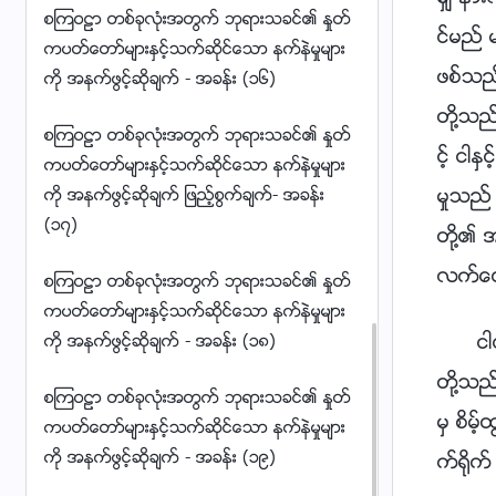
စၾကဝဠာ တစ္ခုလုံးအတြက္ ဘုရားသခင္၏ ႏႈတ္
င္မည္ 
ကပတ္ေတာ္မ်ားႏွင့္သက္ဆိုင္ေသာ နက္နဲမႈမ်ား
ဖစ္သည္
ကို အနက္ဖြင့္ဆိုခ်က္ - အခန္း (၁၆)
တို႔သည
စၾကဝဠာ တစ္ခုလုံးအတြက္ ဘုရားသခင္၏ ႏႈတ္
င့္ ငါ
ကပတ္ေတာ္မ်ားႏွင့္သက္ဆိုင္ေသာ နက္နဲမႈမ်ား
မႈသည္
ကို အနက္ဖြင့္ဆိုခ်က္ ျဖည့္စြက္ခ်က္- အခန္း
(၁၇)
တို႔၏ 
လက္ေတ
စၾကဝဠာ တစ္ခုလုံးအတြက္ ဘုရားသခင္၏ ႏႈတ္
ကပတ္ေတာ္မ်ားႏွင့္သက္ဆိုင္ေသာ နက္နဲမႈမ်ား
ငါ
ကို အနက္ဖြင့္ဆိုခ်က္ - အခန္း (၁၈)
တို႔သည
စၾကဝဠာ တစ္ခုလုံးအတြက္ ဘုရားသခင္၏ ႏႈတ္
မွ စိ
ကပတ္ေတာ္မ်ားႏွင့္သက္ဆိုင္ေသာ နက္နဲမႈမ်ား
ကို အနက္ဖြင့္ဆိုခ်က္ - အခန္း (၁၉)
က္႐ိုက