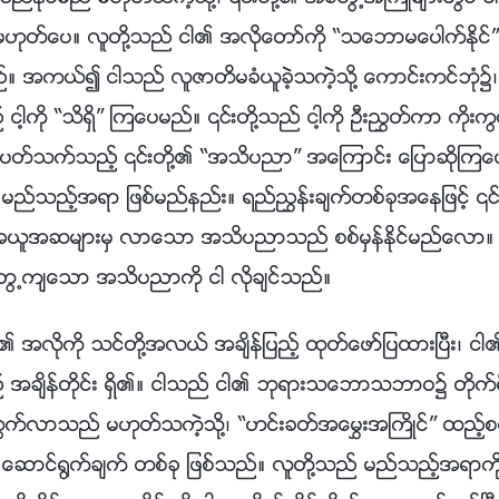
မဟုတ္ေပ။ လူတို႔သည္ ငါ၏ အလိုေတာ္ကို “သေဘာမေပါက္ႏိုင္”
။ အကယ္၍ ငါသည္ လူဇာတိမခံယူခဲ့သကဲ့သို႔ ေကာင္းကင္ဘုံ၌၊ 
္ ငါ့ကို “သိရွိ” ၾကေပမည္။ ၎တို႔သည္ ငါ့ကို ဦးၫႊတ္ကာ ကိုး
ႏွင့္ပတ္သက္သည့္ ၎တို႔၏ “အသိပညာ” အေၾကာင္း ေျပာဆိုၾကေ
 မည္သည့္အရာ ျဖစ္မည္နည္း။ ရည္ၫႊန္းခ်က္တစ္ခုအေနျဖင့္ 
အယူအဆမ်ားမွ လာေသာ အသိပညာသည္ စစ္မွန္ႏိုင္မည္ေလာ။ လူ
ြ႕က်ေသာ အသိပညာကို ငါ လိုခ်င္သည္။
၏ အလိုကို သင္တို႔အလယ္ အခ်ိန္ျပည့္ ထုတ္ေဖာ္ျပထားၿပီး၊ ငါ၏
္ အခ်ိန္တိုင္း ရွိ၏။ ငါသည္ ငါ၏ ဘုရားသေဘာသဘာဝ၌ တိုက္႐
မ့္ထြက္လာသည္ မဟုတ္သကဲ့သို႔၊ “ဟင္းခတ္အေမႊးအႀကိဳင္” 
္ ေဆာင္႐ြက္ခ်က္ တစ္ခု ျဖစ္သည္။ လူတို႔သည္ မည္သည့္အရာကို တ