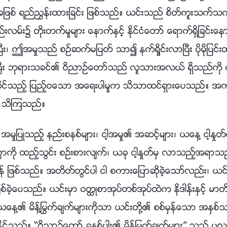
ျဖစ္ ရည္ၫႊန္းထားျခင္း ျဖစ္သည္။ ယင္းသည္ စိတ္ကူးသက္သက္
ည္းလမ္း၌ တိုးတက္မႈမ်ား ေနာက္ႏွင့္ ႏိုင္ငံေတာ္ ေရာက္ရွိျခင
ၿပီး၊ ဤအမႈသည္ စဥ္ဆက္မျပတ္ သာ၍ နက္ရႈိင္းလာၿပီး ပိုမိုျပ
ပီး ဘုရားသခင္၏ ဝိညာဥ္ေတာ္သည္ လူသားအလယ္ ရွိသည္ကို ၎တို
့္ဆိုင္သည့္ ျပည့္ဝေသာ အေရးပါမႈက သိသာထင္ရွားေပသည္။ အ
 သိၾကသည္။
 အမႈျပဳသည့္ နည္းစနစ္မ်ား၊ ငါ့အမႈ၏ အဆင့္မ်ား၊ ယေန႔ ငါ
စြာကို ထည့္သြင္း စဥ္းစားလ်က္၊ ယခု ငါ့ႏႈတ္မွ လာသည့္အရာသည္
ွန္ ျဖစ္သည္။ အတိတ္တြင္ပါ ငါ စကားေျပာဆိုခဲ့ေသာ္လည္း
ျဖစ္ခဲ့ေပသည္။ ယင္းမွာ ဝတၳဳစာအုပ္တစ္အုပ္ထဲက နိဒါန္းႏွင့္ မ
 ယေန႔၏ မိန္႔ႁမြက္ခ်က္မ်ားကိုသာ ယင္းတို႔၏ စစ္မွန္ေသာ အႏွစ္
ႏိုင္သည္။ “ဝိညာဥ္ေတာ္ ခုႏွစ္ပါး၏ မိန္႔ႁမြက္ခ်က္မ်ား” သည္ ပလ