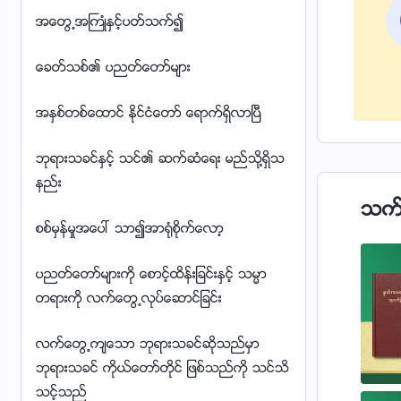
အေတြ႕အႀကဳံႏွင့္ပတ္သက္၍
ေခတ္သစ္၏ ပညတ္ေတာ္မ်ား
အႏွစ္တစ္ေထာင္ ႏိုင္ငံေတာ္ ေရာက္ရွိလာၿပီ
ဘုရားသခင္ႏွင့္ သင္၏ ဆက္ဆံေရး မည္သို႔ရွိသ
နည္း
သက္
စစ္မွန္မႈအေပၚ သာ၍အာ႐ုံစိုက္ေလာ့
ပညတ္ေတာ္မ်ားကို ေစာင့္ထိန္းျခင္းႏွင့္ သမၼာ
တရားကို လက္ေတြ႕လုပ္ေဆာင္ျခင္း
လက္ေတြ႕က်ေသာ ဘုရားသခင္ဆိုသည္မွာ
ဘုရားသခင္ ကိုယ္ေတာ္တိုင္ ျဖစ္သည္ကို သင္သိ
သင့္သည္