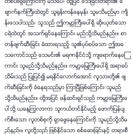
တစ္ပါးရွိေၾကာင္းကို မသိေပ၊ ထို႔ျပင္ ေသျခင္းတရား၏ ေ
ခ်ာက္နက္ႀကီးထဲတြင္ သူ႐ုန္းကန္ေနမွန္း သူမသိမည္မွာ က်ိ
န္းေသပါသည္၊ သူသည္ ဤကမာၻႀကီးေပၚရွိ ဆိုးယုတ္ေသာ
ငရဲထဲတြင္ အသက္ရွင္ေနေၾကာင္း မည္သို႔သိမည္နည္း။ စာ
တန္ဖ်က္ဆီးျခင္း ခံထားရသည့္ သူ၏ပုပ္စပ္ေသာ ဤအေ
သေကာင္သည္ ေသမင္း၏ မရဏႏိုင္ငံသို႔ က်ေရာက္ေနေၾ
ကာင္း သူမည္သို႔သိမည္နည္း။ ကမာၻေျမႀကီးေပၚရွိ အရာခပ္
သိမ္းသည္ ျပဳျပင္၍ မရႏိုင္ေလာက္ေအာင္ လူသားတို႔၏ ဖ်
က္ဆီးျခင္းကို ခံေနရသည္မွာ ၾကာၿပီျဖစ္ေၾကာင္း သူမည္
သို႔သိမည္နည္း။ ထို႔အျပင္ ဖန္ဆင္းရွင္သည္ ကမာၻေျမႀကီးေ
ပၚသို႔ ယေန႔ႂကြလာကာ သူကယ္တင္ႏိုင္မည့္ ေဖာက္ျပန္ပ်
က္စီးေသာ လူတစ္စုကို ရွာေဖြေနေၾကာင္းကို သူမည္သို႔သိမ
ည္နည္း။ လူတို႔သည္ ျဖစ္ႏိုင္ေသာ စစ္ေဆးျခင္းႏွင့္ တရားစီ