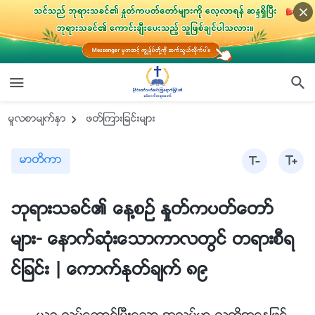
မူလစာမ်က္ႏွာ
ဖတ္ၾကားျခင္းမ်ား
မာတိကာ
ဘုရားသခင္၏ ေန႔စဥ္ ႏႈတ္ကပတ္ေတာ္
မ်ား- ေနာက္ဆုံးေသာကာလတြင္ တရားစီရ
င္ျခင္း | ေကာက္ႏုတ္ခ်က္ ၈၉