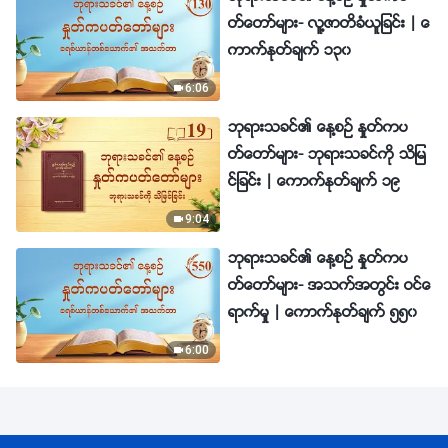
တ္ေတာ္မ်ား- လူ႔ဇာတိခံယူျခင္း | ေ
ကာက္ႏုတ္ခ်က္ ၁၃၀
6:06
ဘုရားသခင္၏ ေန႔စဥ္ ႏႈတ္ကပ
တ္ေတာ္မ်ား- ဘုရားသခင္ကို သိျမ
င္ျခင္း | ေကာက္ႏုတ္ခ်က္ ၁၉
9:04
ဘုရားသခင္၏ ေန႔စဥ္ ႏႈတ္ကပ
တ္ေတာ္မ်ား- အသက္အတြင္း ဝင္ေ
ရာက္မႈ | ေကာက္ႏုတ္ခ်က္ ၅၅၀
6:00