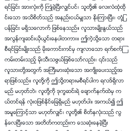
ရင္ျခင္း အားလုံးကို ႀကဳံခဲ့ၿပီးလွ်င္ပင္၊ သူတို႔၏ ေလးလံထုံထို
င္းေသာ အသိစိတ္သည္ အနည္းငယ္မွ်သာ ႏိုးၾကားၿပီး၊ တုံ႔ျ
ပန္ျခင္း မရွိသေလာက္ ျဖစ္ေနသည္။ လူသားမ်ိဳးႏြယ္သည္
အလြန္က်ဆင္းယိုယြင္းေနပါတကား။ ဤကဲ့သို႔ေသာ တရား
စီရင္ျခင္းမ်ိဳးသည္ မိုးေကာင္းကင္မွ က်လာေသာ ရက္စက္ၾ
ကမ္းတမ္းသည့္ မိုးသီးသဖြယ္ျဖစ္ေသာ္လည္း၊ ၎သည္
လူသားတို႔အတြက္ အႀကီးမားဆုံးေသာ အက်ိဳးေပးသည့္အ
ရာျဖစ္သည္။ လူတို႔ကို ဤသို႔တရားမစီရင္ပါက ရလဒ္ရွိလာ
မည္ မဟုတ္ဘဲ၊ လူတို႔ကို ဒုကၡဆင္းရဲ ေခ်ာက္နက္ထဲမွ က
ယ္တင္ရန္ လုံးဝျဖစ္ႏိုင္ေျခရွိမည္ မဟုတ္ပါ။ အကယ္၍ ဤ
အမႈေၾကာင့္သာ မဟုတ္လွ်င္၊ လူတို႔၏ စိတ္ႏွလုံးသည္ လြ
န္ေလၿပီးေသာ အတိတ္ကတည္းက ေသဆုံးေနခဲ့ၿပီး