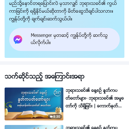
မည္သို႔ေႏွာင္တရေျပာင္းလဲ မွသာလွ်င္ ဘုရားသခင္၏ ကြယ္
ကာျခင္းကို ရရွိႏိုင္မယ္ဆိုတာကို မိတ္ေဆြသိခ်င္ပါသလား။
ကြၽန္ုပ္တို႔ကို ခ်က္ခ်င္းဆက္သြယ္ပါ။
Messenger မွတဆင့္ ကြၽန္ုပ္တို႔ကို ဆက္သြ
ယ္လိုက္ပါ။
သက္ဆိုင္သည့္ အေၾကာင္းအရာ
ဘုရားသခင္၏ ေန႔စဥ္ ႏႈတ္ကပ
တ္ေတာ္မ်ား- ဘုရားသခင္၏ အမႈေ
တာ္ကို သိရွိျခင္း | ေကာက္ႏုတ္ခ်
က္ ၂၁၇
8:30
ဘုရားသခင္၏ ေန႔စဥ္ ႏႈတ္ကပ