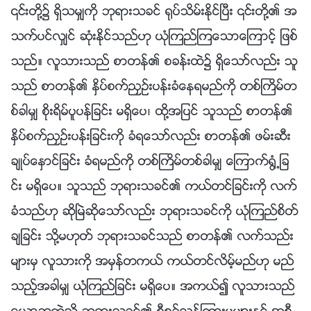
၎တို႔၌ ရွိသမွ်ကို ဘုရားသခင္ ႐ုပ္သိမ္းႏိုင္ၿပီး ၎တို႔၏ အ
သက္ပင္လွ်င္ ဆုံးႏိုင္သည္ဟု ယုံၾကည္ၾကေသာေၾကာင့္ ျဖစ္
သည္။ လူသားသည္ စာတန္၏ စခန္းထဲ၌ ရွိေသာ္လည္း သူ
သည္ စာတန္၏ ႏွိပ္စက္ညႇဥ္းပန္းခံေနရမည္ကို တစ္ႀကိမ္တ
စ္ခါမွ် စိုးရိမ္ပူပန္ျခင္း မရွိေပ၊ ထို႔အျပင္ သူသည္ စာတန္၏
ႏွိပ္စက္ညႇဥ္းပန္းျခင္းကို ခံရေသာ္လည္း စာတန္၏ ဖမ္းဆီး
ခ်ဳပ္ေႏွာင္ျခင္း ခံရမည္ကို တစ္ႀကိမ္တစ္ခါမွ် ေၾကာက္႐ြံ႕ျခ
င္း မရွိေပ။ သူသည္ ဘုရားသခင္၏ ကယ္တင္ျခင္းကို လက္
ခံသည္ဟု ဆိုၿမဲဆိုေသာ္လည္း ဘုရားသခင္ကို ယုံၾကည္စိတ္
ခ်ျခင္း သို႔မဟုတ္ ဘုရားသခင္သည္ စာတန္၏ လက္သည္း
မ်ားမွ လူသားကို အမွန္တကယ္ ကယ္တင္လိမ့္မည္ဟု မည္
သည့္အခါမွ် ယုံၾကည္ျခင္း မရွိေပ။ အကယ္၍ လူသားသည္