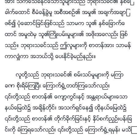
အား သက္ေသခံႏိုင္ေသာသူမ်ားသည္ ဘုရားသခင္၏ ႏွစ္ေျ
ခာက္ေထာင္ စီမံခန႔္ခြဲမႈ အစီအစဥ္၏ အမႈ၏ အခ်က္အခ်ာျ
ဖစ္၍ ပုံေဆာင္ျခင္းျဖစ္သည္ သာမက သူ၏ ႏွစ္ေျခာက္ေ
ထာင္ အမႈထဲမွ သူ၏ႀကိဳးပမ္းမႈမ်ား၏ အဖိုးအခလည္း ျဖစ္
သည္။ ဘုရားသခင္သည္ ဤလူမ်ားကို စာတန္အား သာမန္
ကာလွ်ံကာ အဘယ္သို႔ ေပးႏိုင္ခဲ့မည္နည္း။
လူတို႔သည္ ဘုရားသခင္၏ စမ္းသပ္မႈမ်ားကို မၾကာ
ခဏ စိုးရိမ္ၾကၿပီး ေၾကာက္႐ြံ႕တတ္ၾကေသာ္လည္း
၎တို႔သည္ စာတန္၏ ေက်ာ့ကြင္းႏွင့္ အႏၲရာယ္မ်ားေသာ
နယ္ေျမထဲ၌ အခ်ိန္တိုင္း အသက္ရွင္ေန၍ ထိုနယ္ေျမထဲ၌
၎တို႔သည္ စာတန္၏ တိုက္ခိုက္ျခင္းႏွင့္ ႏွိပ္စက္ညႇဥ္းပန္းျခ
င္းကို ခံၾကရေသာ္လည္း ၎တို႔သည္ ေၾကာက္႐ြံ႕ရမွန္း မသိၾ