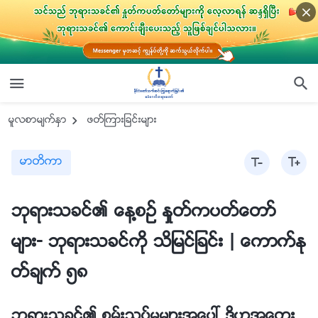
မူလစာမ်က္ႏွာ
ဖတ္ၾကားျခင္းမ်ား
မာတိကာ
ဘုရားသခင္၏ ေန႔စဥ္ ႏႈတ္ကပတ္ေတာ္
မ်ား- ဘုရားသခင္ကို သိျမင္ျခင္း | ေကာက္ႏု
တ္ခ်က္ ၅၈
ဘုရားသခင္၏ စမ္းသပ္မႈမ်ားအေပၚ ဒြိဟအေတြး