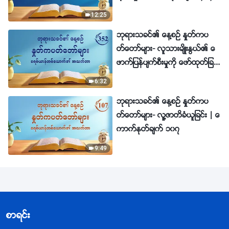
12:25
ဘုရားသခင္၏ ေန႔စဥ္ ႏႈတ္ကပ
တ္ေတာ္မ်ား- လူသားမ်ိဳးႏြယ္၏ ေ
ဖာက္ျပန္ပ်က္စီးမႈကို ေဖာ္ထုတ္ျခင္း
| ေကာက္ႏုတ္ခ်က္ ၃၅၂
6:32
ဘုရားသခင္၏ ေန႔စဥ္ ႏႈတ္ကပ
တ္ေတာ္မ်ား- လူ႔ဇာတိခံယူျခင္း | ေ
ကာက္ႏုတ္ခ်က္ ၁၀၇
9:49
စာရင္း