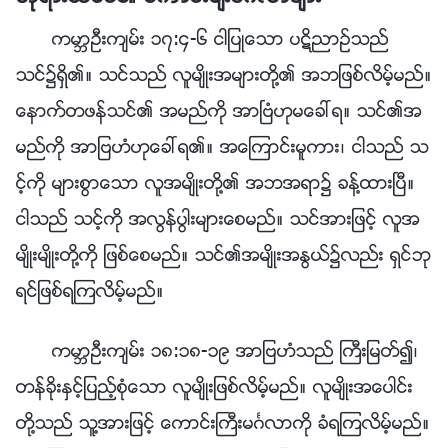
ကမာၻဦးက်မ္း ၁၇:၄-၆ ငါျပဳေသာ ပဋိညာဥ္သည္
သင္၌ရွိ၏။ သင္သည္ လူမ်ိဳးအမ်ားတို႔၏ အဘျဖစ္လိမ့္မည္။
ေနာက္တဖန္သင္၏ အမည္ကို အာၿဗံဟုမေခၚရ။ သင္၏အ
မည္ကို အာျဗဟံဟုေခၚရ၏။ အေၾကာင္းမူကား၊ ငါသည္ သ
င့္ကို မ်ားစြာေသာ လူအမ်ိဳးတို႔၏ အဘအရာ၌ ခန္႔ထားၿပီ။
ငါသည္ သင့္ကို အလြန္ပြါးမ်ားေစမည္။ သင္အားျဖင့္ လူအ
မ်ိဳးမ်ိဳးတို႔ကို ျဖစ္ေစမည္။ သင္၏အမ်ိဳးအႏြယ္၌လည္း ရွင္ဘု
ရင္ျဖစ္ရၾကလိမ့္မည္။
ကမာၻဦးက်မ္း ၁၈:၁၈-၁၉ အာျဗဟံသည္ ႀကီးျမတ္၍၊
တန္ခိုးႏွင့္ျပည့္စုံေသာ လူမ်ိဳးျဖစ္လိမ့္မည္။ လူမ်ိဳးအေပါင္း
တို႔သည္ သူ႔အားျဖင့္ ေကာင္းႀကီးမဂၤလာကို ခံရၾကလိမ့္မည္။