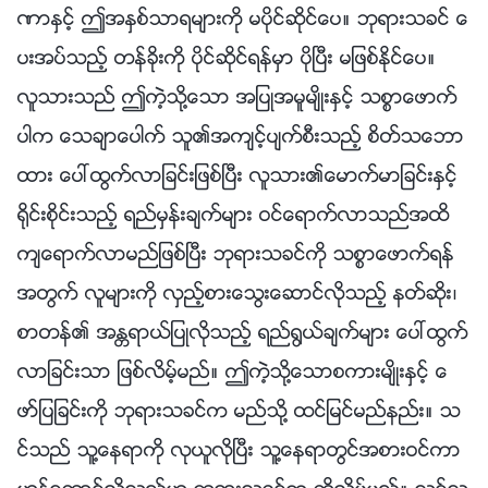
ဏာႏွင့္ ဤအႏွစ္သာရမ်ားကို မပိုင္ဆိုင္ေပ။ ဘုရားသခင္ ေ
ပးအပ္သည့္ တန္ခိုးကို ပိုင္ဆိုင္ရန္မွာ ပိုၿပီး မျဖစ္ႏိုင္ေပ။
လူသားသည္ ဤကဲ့သို႔ေသာ အျပဳအမူမ်ိဳးႏွင့္ သစၥာေဖာက္
ပါက ေသခ်ာေပါက္ သူ၏အက်င့္ပ်က္စီးသည့္ စိတ္သေဘာ
ထား ေပၚထြက္လာျခင္းျဖစ္ၿပီး လူသား၏ေမာက္မာျခင္းႏွင့္
႐ိုင္းစိုင္းသည့္ ရည္မွန္းခ်က္မ်ား ဝင္ေရာက္လာသည္အထိ
က်ေရာက္လာမည္ျဖစ္ၿပီး ဘုရားသခင္ကို သစၥာေဖာက္ရန္
အတြက္ လူမ်ားကို လွည့္စားေသြးေဆာင္လိုသည့္ နတ္ဆိုး၊
စာတန္၏ အႏၲရာယ္ျပဳလိုသည့္ ရည္႐ြယ္ခ်က္မ်ား ေပၚထြက္
လာျခင္းသာ ျဖစ္လိမ့္မည္။ ဤကဲ့သို႔ေသာစကားမ်ိဳးႏွင့္ ေ
ဖာ္ျပျခင္းကို ဘုရားသခင္က မည္သို႔ ထင္ျမင္မည္နည္း။ သ
င္သည္ သူ႔ေနရာကို လုယူလိုၿပီး သူ႔ေနရာတြင္အစားဝင္ကာ