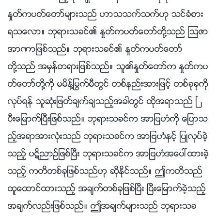
ႏႈတ္ကပတ္ေတာ္မ်ားသည္ ဟာသသက္သက္ဟု သင္ခံစား
ရသေလာ။ ဘုရားသခင္၏ ႏႈတ္ကပတ္ေတာ္တို႔သည္ ၾသဇာ
အာဏာျဖစ္သည္။ ဘုရားသခင္၏ ႏႈတ္ကပတ္ေတာ္
တို႔သည္ အမွန္တရားျဖစ္သည္။ သူ၏ႏႈတ္ေတာ္က ႏႈတ္ကပ
တ္ေတာ္တို႔ကို မမိန္႔ႁမြက္မီတြင္ တစ္နည္းအားျဖင့္ တစ္ခုခုကို
လုပ္ရန္ သူဆုံးျဖတ္ခ်က္ခ်သည့္အခါတြင္ ထိုအရာသည္ ၿ
ပီးေျမာက္ၿပီးျဖစ္သည္။ ဘုရားသခင္က အာျဗဟံကို ေျပာသ
ည့္အရာအားလုံးသည္ ဘုရားသခင္က အာျဗဟံႏွင့္ ျပဳလုပ္ခဲ့
သည့္ ပဋိညာဥ္ျဖစ္ၿပီး ဘုရားသခင္က အာျဗဟံအေပၚထားခဲ့
သည့္ ကတိတစ္ခုျဖစ္သည္ဟု ဆိုႏိုင္သည္။ ဤကတိသည္
ထူေထာင္ထားသည့္ အခ်က္တစ္ခုျဖစ္ၿပီး ၿပီးေျမာက္ခဲ့သည့္
အခ်က္လည္းျဖစ္သည္။ ဤအခ်က္မ်ားသည္ ဘုရားသခ