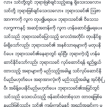
လာ။ သင္တို႔တြင္ ဘုရားျဖစ္ခ်င္သည့္ဆႏၵ ရွိေသးသေလာ။
သင္တို႔ ဘုရားျဖစ္ခ်င္ေသးသေလာ။ ဘုရားသခင္၏ ၾသဇာ
အာဏာကို လူက တုပ၍မရေပ။ ဘုရားသခင္၏ ဝိေသသ
လကၡဏာႏွင့္ အဆင့္အတန္းကို လူက ဟန္ေဆာင္၍မရေပ။
သင္သည္ ဘုရားသခင္ေျပာသည့္ ေလသံအတိုင္း တုပႏိုင္စြ
မ္းရွိေသာ္လည္း ဘုရားသခင္၏ အႏွစ္သာရမ်ားကို မတုပႏို
င္ေပ။ ဘုရားသခင္၏ေနရာတြင္ ရပ္ၿပီး ဘုရားကဲ့သို႔ ဟန္ေ
ဆာင္ႏိုင္ေသာ္လည္း ဘုရားသခင္ လုပ္ေဆာင္ရန္ ရည္႐ြယ္
ထားသည့္ အရာမ်ားကို မည္သည့္အခါမွ် သင္လုပ္ေဆာင္ႏို
င္မည္မဟုတ္ေပ။ အရာအားလုံးကို မည္သည့္အခါမွ် အုပ္စိုးၿ
ပီး အမိန္႔ေပးႏိုင္မည္မဟုတ္ေပ။ ဘုရားသခင္၏အျမင္တြင္
သင္သည္ ေသးငယ္သည့္ ဖန္ဆင္းခံတစ္ခုသာ ထာဝရျဖစ္ေ
နမည္ျဖစ္သည္။ သင္၏ ကြၽမ္းက်င္မႈႏွင့္ အရည္အခ်င္းက မ