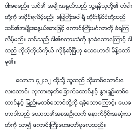
ပားေစမည္။ သင္၏ အမ်ိဳးအႏြယ္သည္ သူ႔ရန္သူတို႔၏ တံခါး
တို႔ကို အပိုင္ရလိမ့္မည္၊ ေျမႀကီးေပၚရွိ တိုင္းႏိုင္ငံတို႔သည္
သင္၏အမ်ိဳးအႏြယ္အားျဖင့္ ေကာင္းႀကီးမဂၤလာကို ခံရၾက
လိမ့္မည္။ သင္သည္ ငါ၏စကားသံကို နာခံေသာေၾကာင့္ ငါ
သည္ ကိုယ့္ကိုယ္ကိုယ္ က်ိန္ဆိုၿပီဟု ေယေဟာဝါ မိန႔္ေတာ္
မူ၏။
ေယာဘ ၄၂:၁၂ ထိုသို႔ သူသည္ သိုးတစ္ေသာင္းေ
လးေထာင္၊ ကုလားအုတ္ေျခာက္ေထာင္ႏွင့္ ႏြားရွဥ္းတစ္ေ
ထာင္ႏွင့္ ျမည္းမတစ္ေထာင္တို႔ကို ရခဲ့ေသာေၾကာင့္၊ ေယေ
ဟာဝါသည္ ေယာဘ၏အစအဦးထက္ ေနာက္ပိုင္းအဆုံးသ
တ္ကို သာ၍ ေကာင္းႀကီးေပးေတာ္မူေလသည္။