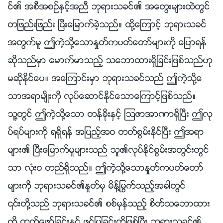
င္၏ အစီအစဥ္ႏွင့္အညီ ဘုရားသခင္၏ အေတြးမ်ားထဲတြင္
တျဖည္းျဖည္း ၿပီးေျမာက္ခဲ့သည္။ ထို႔ေၾကာင့္ ဘုရားသခင္
အတြက္မူ ဤကဲ့သို႔ေသာႏႈတ္ကပတ္ေတာ္မ်ားကို ေျပာရန္
ဆိုသည္မွာ ေမာက္မာသည့္ သေဘာထားရွိျခင္းျဖစ္သည္ဟု
မဆိုႏိုင္ေပ။ အေၾကာင္းမွာ ဘုရားသခင္သည္ ဤကဲ့သို႔ေ
သာအရာမ်ိဳးကို လုပ္ေဆာင္ႏိုင္ေသာေၾကာင့္ျဖစ္သည္။
သူ႔တြင္ ဤကဲ့သို႔ေသာ တန္ခိုးႏွင့္ ၾသဇာအာဏာရွိၿပီး ဤလု
ပ္ရပ္မ်ားကို ရရွိရန္ အျပည့္အဝ တတ္စြမ္းႏိုင္ၿပီး ဤအရာ
မ်ား၏ ၿပီးေျမာက္မႈမ်ားသည္ သူ၏လုပ္ႏိုင္စြမ္းအတြင္းတြင္
သာ လုံးဝ တည္ရွိသည္။ ဤကဲ့သို႔ေသာႏႈတ္ကပတ္ေတာ္
မ်ားကို ဘုရားသခင္၏ႏႈတ္မွ မိန္႔ႁမြက္သည့္အခါတြင္
၎တို႔သည္ ဘုရားသခင္၏ စစ္မွန္သည့္ စိတ္သေဘာထား
ကို ထုတ္ေဖာ္ျခင္းႏွင့္ ဖြင့္ျပျခင္းတို႔ျဖစ္ၿပီး ဘုရားသခင္၏