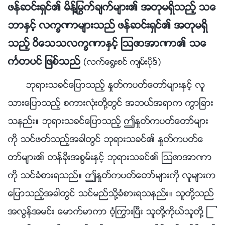
ဖန္ဆင္းရွင္၏ မိန္႔ႁမြက္ခ်က္မ်ား၏ အတုမရွိသည့္ သေ
ဘာႏွင့္ လကၡဏာမ်ားသည္ ဖန္ဆင္းရွင္၏ အတုမရွိ
သည့္ ဝိေသသလကၡဏာႏွင့္ ၾသဇာအာဏာ၏ သေ
ကၤတပင္ ျဖစ္သည္
(လက္ေ႐ြးစင္ က်မ္းပိုဒ္)
ဘုရားသခင္ေျပာသည့္ ႏႈတ္ကပတ္ေတာ္မ်ားႏွင့္ လူ
သားေျပာသည့္ စကားလုံးတို႔တြင္ အဘယ္အရာက ကြာျခား
သနည္း။ ဘုရားသခင္ေျပာသည့္ ဤႏႈတ္ကပတ္ေတာ္မ်ား
ကို သင္ဖတ္သည့္အခါတြင္ ဘုရားသခင္၏ ႏႈတ္ကပတ္ေ
တာ္မ်ား၏ တန္ခိုးအစြမ္းႏွင့္ ဘုရားသခင္၏ ၾသဇာအာဏာ
ကို သင္ခံစားရသည္။ ဤႏႈတ္ကပတ္ေတာ္မ်ားကို လူမ်ားက
ေျပာသည့္အခါတြင္ သင္မည္သို႔ခံစားရသနည္း။ သူတို႔သည္
အလြန္အမင္း ေမာက္မာကာ ဝံ့ႂကြားၿပီး သူတို႔ကိုယ္သူတို႔ ႂ