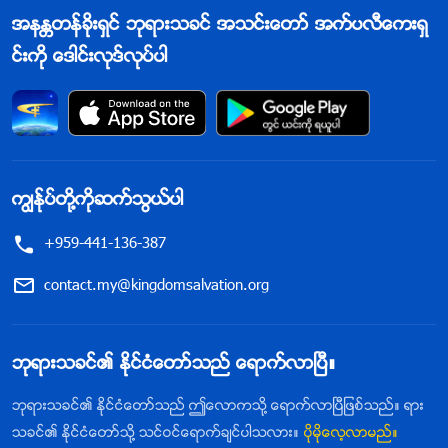
အနႏၲတန္ခိုးရွင္ ဘုရားသခင္ အသင္းေတာ္ အက္ပလီေကးရွ
င္းကို ေဒါင္းလုဒ္လုပ္ပါ
ကြၽန္ုပ္တို႔ကိုဆက္သြယ္ပါ
+959-441-136-387
contact.my@kingdomsalvation.org
ဘုရားသခင္၏ ႏိုင္ငံေတာ္သည္ ေရာက္လာၿပီ။
ဘုရားသခင္၏ ႏိုင္ငံေတာ္သည္ ဤေလာကသို႔ ေရာက္လာၿပီျဖစ္သည္။ ရား
သခင္၏ ႏိုင္ငံေတာ္သို႔ သင္ဝင္ေရာက္ခ်င္ပါသလား။
ပိုမိုေလ့လာမည္။