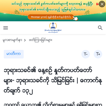
မူလစာမ်က္ႏွာ
ဖတ္ၾကားျခင္းမ်ား
မာတိကာ
ဘုရားသခင္၏ ေန႔စဥ္ ႏႈတ္ကပတ္ေတာ္
မ်ား- ဘုရားသခင္ကို သိျမင္ျခင္း | ေကာက္ႏု
တ္ခ်က္ ၁၃၂
ဘဝတြင္ ေယာဘ၏ လိုက္စားမႈမ်ားႏွင့္ ရရွိျခင္းမ်ားက