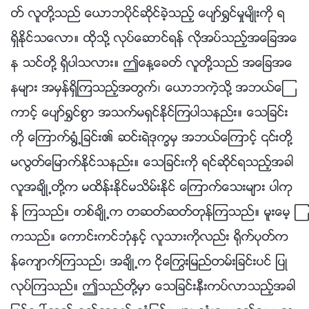
တ္ လူတို႔သည္ ေယာဘပိုင္ဆိုင္ခဲ့သည့္ ေပ်ာ္႐ႊင္မႈမ်ိဳးကို ရ
ရွိႏိုင္သေလာ။ ထိုသို႔ လုပ္ေဆာင္ရန္ လိုအပ္သည့္အေျခအေ
န သင္တို႔ ရွိပါသလား။ ဤေန႔ေခတ္ လူတို႔သည္ အေျခအေ
နမ်ား အမွန္ရွိၾကသည့္အတြက္၊ ေယာဘကဲ့သို႔ အဘယ္ေၾ
ကာင့္ ေပ်ာ္႐ႊင္စြာ အသက္မရွင္ႏိုင္ၾကပါသနည္း။ ေသျခင္း
ကို ေၾကာက္႐ြံ႕ျခင္း၏ ဆင္းရဲဒုကၡမွ အဘယ္ေၾကာင့္ ၎တို႔
မလြတ္ေျမာက္ႏိုင္သနည္း။ ေသျခင္းကို ရင္ဆိုင္ရသည့္အခါ
လူအခ်ိဳ႕တို႔က မထိန္းႏိုင္မသိမ္းႏိုင္ ေၾကာက္ေသးမ်ား ပါကု
န္ ၾကသည္။ တစ္ခ်ိဳ႕က တဆတ္ဆတ္တုန္ၾကသည္။ မူးေမ့ ၾ
ကသည္။ ေကာင္းကင္ဘုံႏွင့္ လူသားကိုလည္း ႐ိုက္ပုတ္က
န္ေက်ာက္ၾကသည္၊ အခ်ိဳ႕က ငိုေႂကြးျမည္တမ္းျခင္းပင္ ျပဳ
လုပ္ၾကသည္။ ဤသည္တို႔မွာ ေသျခင္းနီးကပ္လာသည့္အခါ