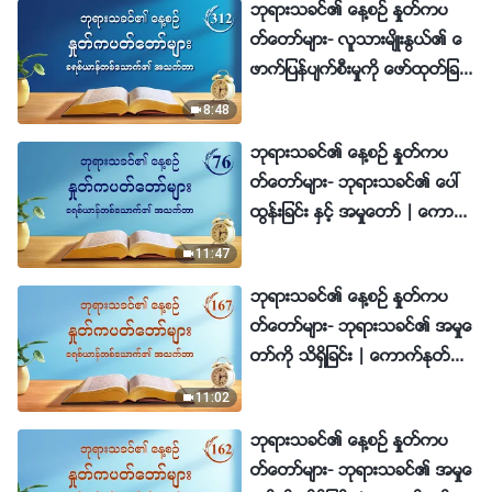
ဘုရားသခင္၏ ေန႔စဥ္ ႏႈတ္ကပ
တ္ေတာ္မ်ား- လူသားမ်ိဳးႏြယ္၏ ေ
ဖာက္ျပန္ပ်က္စီးမႈကို ေဖာ္ထုတ္ျခင္း
| ေကာက္ႏုတ္ခ်က္ ၃၁၂
8:48
ဘုရားသခင္၏ ေန႔စဥ္ ႏႈတ္ကပ
တ္ေတာ္မ်ား- ဘုရားသခင္၏ ေပၚ
ထြန္းျခင္း ႏွင့္ အမႈေတာ္ | ေကာ
က္ႏုတ္ခ်က္ ၇၆
11:47
ဘုရားသခင္၏ ေန႔စဥ္ ႏႈတ္ကပ
တ္ေတာ္မ်ား- ဘုရားသခင္၏ အမႈေ
တာ္ကို သိရွိျခင္း | ေကာက္ႏုတ္ခ်
က္ ၁၆၇
11:02
ဘုရားသခင္၏ ေန႔စဥ္ ႏႈတ္ကပ
တ္ေတာ္မ်ား- ဘုရားသခင္၏ အမႈေ