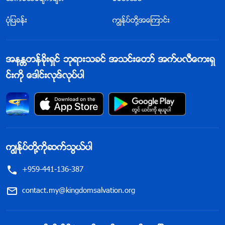
ပုံျပခန္း
ကြၽန္ုပ္တို႔အေၾကာင္း
အနႏၲတန္ခိုးရွင္ ဘုရားသခင္ အသင္းေတာ္ အက္ပလီေကးရွ
င္းကို ေဒါင္းလုဒ္လုပ္ပါ
ကြၽန္ုပ္တို႔ကိုဆက္သြယ္ပါ
+959-441-136-387
contact.my@kingdomsalvation.org