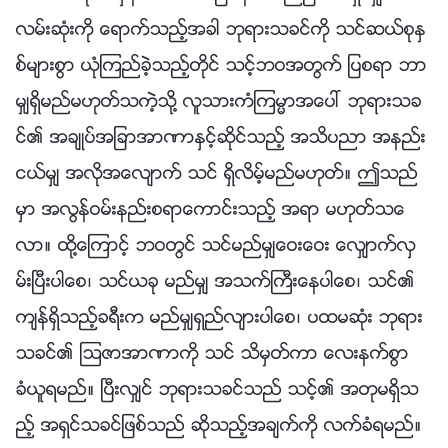
လမ္းဆုံးကို ေရာက္သည့္အခါ ဘုရားသခင္ကို သင္ဆယ္စုႏွ
စ္မ်ားစြာ ယုံၾကည္ခဲ့သည့္တိုင္ သင့္ဘဝအတြက္ ျပစရာ ဘာ
မွ်ရွိမည္မဟုတ္သကဲ့သို႔ လူသားကံၾကမၼာအေပၚ ဘုရားသခ
င္၏ အခ်ဳပ္အျခာအာဏာႏွင့္ဆိုင္သည့္ အသိပညာ အနည္း
ငယ္မွ် အလိုအေလ်ာက္ သင္ ရွိလိမ့္မည္မဟုတ္။ ဤသည္
မွာ အလြန္ဝမ္းနည္းစရာေကာင္းသည့္ အရာ မဟုတ္သေ
လာ။ ထို႔ေၾကာင့္ ဘဝတြင္ သင္မည္မွ်ေဝးေဝး ေလွ်ာက္လွ
မ္းၿပီးပါေစ၊ သင္ယခု မည္မွ် အသက္ႀကီးေနပါေစ၊ သင္၏
က်န္ရွိသည့္ခရီးက မည္မွ်ရွည္လ်ားပါေစ၊ ပထမဆုံး ဘုရား
သခင္၏ ၾသဇာအာဏာကို သင္ သိမွတ္ကာ ေလးနက္စြာ
ခံယူရမည္။ ၿပီးလွ်င္ ဘုရားသခင္သည္ သင့္၏ အတုမရွိသ
ည့္ အရွင္သခင္ျဖစ္သည္ ဆိုသည့္အခ်က္ကို လက္ခံရမည္။