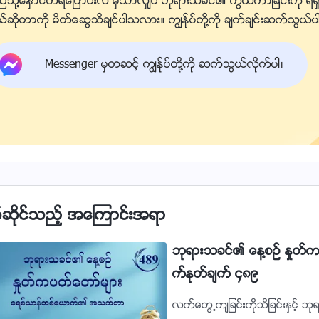
္သို႔ေႏွာင္တရေျပာင္းလဲ မွသာလွ်င္ ဘုရားသခင္၏ ကြယ္ကာျခင္းကို ရရွိႏ
္ဆိုတာကို မိတ္ေဆြသိခ်င္ပါသလား။ ကြၽန္ုပ္တို႔ကို ခ်က္ခ်င္းဆက္သြယ္ပ
Messenger မွတဆင့္ ကြၽန္ုပ္တို႔ကို ဆက္သြယ္လိုက္ပါ။
ဆိုင္သည့္ အေၾကာင္းအရာ
ဘုရားသခင္၏ ေန႔စဥ္ ႏႈတ္
က္ႏုတ္ခ်က္ ၄၈၉
လက္ေတြ႕က်ျခင္းကိုသိျခင္းႏွင့္ ဘုရာ