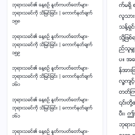
က္မရွိ
ဘုရားသခင္၏ ေန႔စဥ္ ႏႈတ္ကပတ္ေတာ္မ်ား-
ဘုရားသခင္ကို သိျမင္ျခင္း | ေကာက္ႏုတ္ခ်က္
လူသားသ
၁၅၈
သန္႔ရွ
ဘုရားသခင္၏ ေန႔စဥ္ ႏႈတ္ကပတ္ေတာ္မ်ား-
သို႔ျဖ
ဘုရားသခင္ကို သိျမင္ျခင္း | ေကာက္ႏုတ္ခ်က္
ည္သူမွ
၁၅၉
ပ။ အေယ
ဘုရားသခင္၏ ေန႔စဥ္ ႏႈတ္ကပတ္ေတာ္မ်ား-
န္အားျ
ဘုရားသခင္ကို သိျမင္ျခင္း | ေကာက္ႏုတ္ခ်က္
လူ႔က်င
၁၆၀
တတ္ၾကသ
ဘုရားသခင္၏ ေန႔စဥ္ ႏႈတ္ကပတ္ေတာ္မ်ား-
၎တို႔၏
ဘုရားသခင္ကို သိျမင္ျခင္း | ေကာက္ႏုတ္ခ်က္
ပီး၊ ဤ
၁၆၁
ဘုရားသ
ဘုရားသခင္၏ ေန႔စဥ္ ႏႈတ္ကပတ္ေတာ္မ်ား-